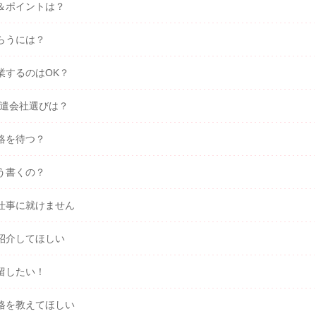
＆ポイントは？
らうには？
業するのはOK？
派遣会社選びは？
絡を待つ？
う書くの？
仕事に就けません
紹介してほしい
留したい！
格を教えてほしい