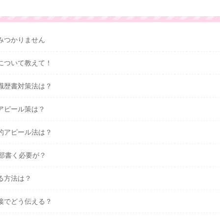
みつかりません
について教えて！
職歴書対策法は？
アピール策は？
的アピール法は？
全部書く必要が？
る方法は？
接でどう伝える？