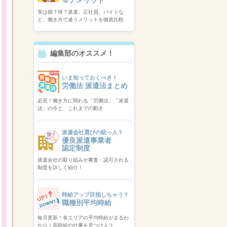
実は損？得？派遣、正社員、バイトな
ど、働き方で違うメリットを徹底比較
編集部のオススメ！
いま知っておくべき！
労働法 派遣法まとめ
必見！働き方に関わる「労働法」「派遣
法」の今と、これまでの動き
派遣会社選びの助っ人？
優良派遣事業者
認定制度
派遣会社の取り組みが審査・認可される
制度を詳しく紹介！
時給アップ目指しちゃう？
職種別平均時給
毎月更新！各エリアの平均時給がまるわ
かり！高時給の仕事を見つけよう