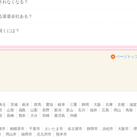
されなくなる？
る派遣会社ある？
就くには？
ページトッ
埼玉
茨城
栃木
群馬
愛知
岐阜
三重
静岡
大阪
兵庫
京都
滋賀
田
山形
福島
山梨
長野
新潟
富山
石川
福井
広島
岡山
鳥取
賀
長崎
熊本
大分
宮崎
鹿児島
沖縄
崎市
相模原市
千葉市
さいたま市
名古屋市
静岡市
浜松市
大阪市
市
岡山市
福岡市
北九州市
熊本市