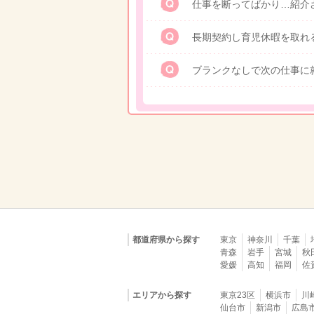
仕事を断ってばかり…紹介
長期契約し育児休暇を取れ
ブランクなしで次の仕事に
都道府県から探す
東京
神奈川
千葉
青森
岩手
宮城
秋
愛媛
高知
福岡
佐
エリアから探す
東京23区
横浜市
川
仙台市
新潟市
広島