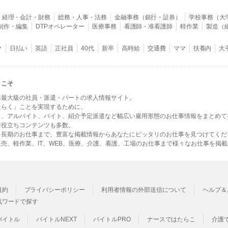
経理・会計・財務
総務・人事・法務
金融事務（銀行・証券）
学校事務（大
B制作・編集
DTPオペレーター
医療事務
看護師・准看護師
軽作業
製造（
ク
日払い
英語
正社員
40代
新卒
高時給
交通費
ママ
扶養内
大
うこそ
本最大級の社員・派遣・パートの求人情報サイト。
たらく」ことを実現するために、
ト、アルバイト、バイト、紹介予定派遣など幅広い雇用形態のお仕事情報をまとめて
お役立ちコンテンツも多数。
ら長期のお仕事まで、豊富な掲載情報からあなたにピッタリのお仕事を見つけてくだ
売、軽作業、IT、WEB、医療、介護、看護、工場のお仕事まで様々なお仕事を掲
規約
プライバシーポリシー
利用者情報の外部送信について
ヘルプ＆
気ワードで探す
バイトル
バイトルNEXT
バイトルPRO
ナースではたらこ
介護