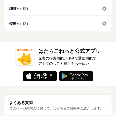
職種
から探す
特徴
から探す
はたらこねっと公式アプリ
充実の検索機能と便利な通知機能で
アナタのしごと探しをお手伝い！
よくある質問
このページの求人に関して、よくあるご質問をご紹介します。