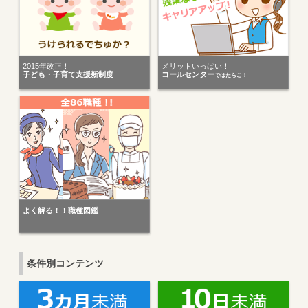
2015年改正！
メリットいっぱい！
子ども・子育て支援新制度
コールセンター
ではたらこ！
よく解る！！職種図鑑
条件別コンテンツ