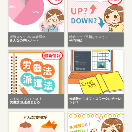
派遣スタッフの本音調査！
時給アップ目指しちゃう？
みんなの声レポート
平均時給
いま知っておくべき！
未経験
から
オフィスワークにチャレ
労働法 派遣法まとめ
ンジ！