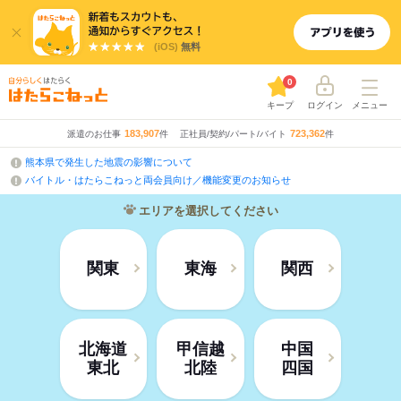
(iOS)
無料
0
キープ
ログイン
メニュー
183,907
723,362
派遣のお仕事
件
正社員/契約/パート/バイト
件
熊本県で発生した地震の影響について
バイトル・はたらこねっと両会員向け／機能変更のお知らせ
エリアを選択してください
関東
東海
関西
北海道
甲信越
中国
東北
北陸
四国