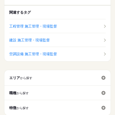
続きを読む
休日・休暇
関連するタグ
※基本水・日がお休みですが、 ご希望に応じて、土日お休みも
相談可能です！ ◆年間休日114日 ◆週休2日制 ◆有給休暇 ◆G
W休暇 ◆夏季休暇 ◆年末年始休暇 ◆慶弔休暇
工程管理 施工管理・現場監督
続きを読む
建設 施工管理・現場監督
空調設備 施工管理・現場監督
エリア
から探す
職種
から探す
特徴
から探す