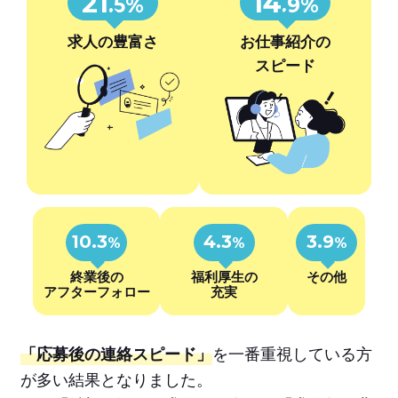
21
14
.5%
.9%
求人の豊富さ
お仕事紹介の
スピード
10.3
4.3
3.9
%
%
%
終業後の
福利厚生の
その他
アフターフォロー
充実
「応募後の連絡スピード」
を一番重視している方
が多い結果となりました。