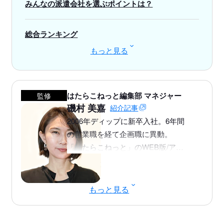
みんなの派遣会社を選ぶポイントは？
総合ランキング
もっと見る
パソナ
1
はたらこねっと編集部 マネジャー
監修
磯村 美嘉
紹介記事
2006年ディップに新卒入社。6年間
の営業職を経て企画職に異動。
「はたらこねっと」のWEB版/アプ
リ版リニューアル、管理画面リニュ
ーアルなど各種プロジェクトに従
事。 現在は、はたらこねっと部の
もっと見る
部長としてメディアのグロース促進
に取り組む。