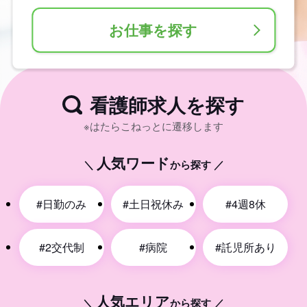
お仕事を探す
＼ 登録1分！無料転職サポート ／
今すぐ登録する
看護師求人を探す
※はたらこねっとに遷移します
人気ワード
＼
から探す ／
#日勤のみ
#土日祝休み
#4週8休
#2交代制
#病院
#託児所あり
人気エリア
＼
から探す ／