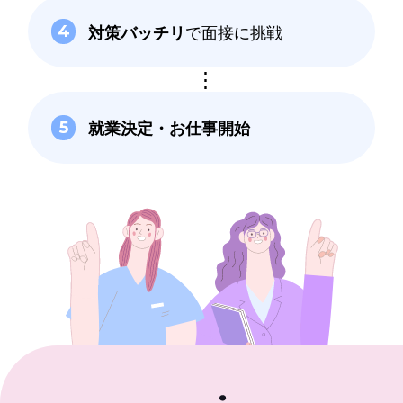
対策バッチリ
で面接に挑戦
4
就業決定・
お仕事開始
5