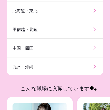
千葉県
兵庫県
愛知県
北海道・東北
埼玉県
京都府
静岡県
甲信越・北陸
茨城県・栃木県・群馬県
滋賀県・奈良県・和歌山県
岐阜県・三重県
中国・四国
九州・沖縄
こんな職場に入職しています