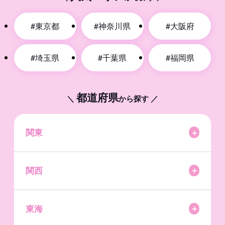
#東京都
#神奈川県
#大阪府
#埼玉県
#千葉県
#福岡県
都道府県
＼
から探す ／
関東
＋
東京都
関西
＋
神奈川県
大阪府
東海
＋