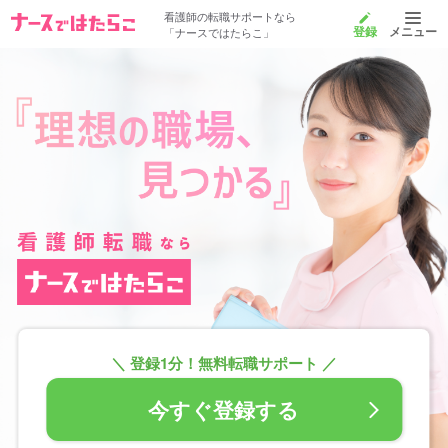
看護師の転職サポートなら
「ナースではたらこ」
登録
メニュー
求人を探す
サービス紹介
サービスの流れ
採用ご担当者様へ
よくあるご質問
＼ 登録1分！無料転職サポート ／
キャリアプラン相談窓口
今すぐ登録する
看護師転職のプロが求人をご紹介！