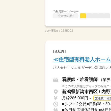
応募バロメーター
今が狙い目!
お仕事No：
1385002
[ 正社員 ]
≪住宅型有料老人ホーム
求人会社：ソエルガーデン新潟西／
看護師・准看護師
（業界
※この求人情報はディップの転職エー
新潟県新潟市西区 / 内
月給286,000円～
交通費一部
■シフト2交代■日勤08：30-
■休日制度週休2日制■休日