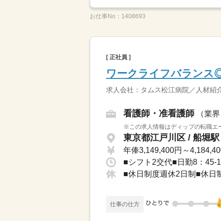
お仕事No：
1408693
[ 正社員 ]
ワークライフバランス
求人会社：タムス松江病院／人材紹
看護師・准看護師
（業界
※この求人情報はディップの転職エー
東京都江戸川区 / 船堀駅
年俸3,149,400円～4,184,4
■シフト2交代■日勤8：45-1
■休日制度週休2日制■休日
仕事の仕方