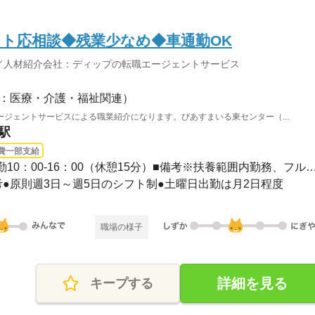
ト応相談◆残業少なめ◆車通勤OK
／人材紹介会社：ディップの転職エージェントサービス
：医療・介護・福祉関連）
ジェントサービスによる職業紹介になります。ぴあすまいる東センター（...
駅
費一部支給
長期 / ■シフト日勤のみ■日勤10：00-16：00（休憩15分）■備考※扶養範囲
備考●原則週3日～週5日のシフト制●土曜日出勤は月2日程度
職場の様子
詳細を見る
キープする