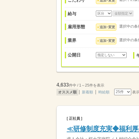
こだわり
追加･変更
給与
雇用形態
選択中の条
追加･変更
業界
選択中の条
追加･変更
公開日
4,633
件中 / 1～25件を表示
表
オススメ順
新着順
時給順
[ 正社員 ]
≪研修制度充実◆福利厚