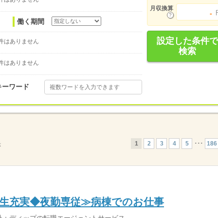
月収換算
-
働く期間
設定した条件で
件はありません
検索
件はありません
キーワード
1
2
3
4
5
･･･
186
示
生充実◆夜勤専従≫病棟でのお仕事