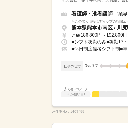
求人会社：桜十字病院／人材紹介会
看護師・准看護師
（業界
※この求人情報はディップの転職エー
熊本県熊本市南区 / 川尻
月給186,800円～192,800円
■シフト夜勤のみ■夜勤17：0
■休日制度備考シフト制■年
仕事の仕方
応募バロメーター
今が狙い目!
お仕事No：
1409788