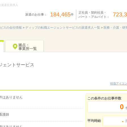
の派遣社員求人
正社員・契約社員・
184,465
723,
派遣のお仕事：
件
パート・アルバイト：
ービスの会社情報
>
ディップの転職エージェントサービスの派遣求人一覧
>
医療・介護・研
拠点・
事業所一覧
ジェントサービス
特徴アイコ
件はありません
この条件のお仕事件数
0
看護師
-
平均時給
件はありません