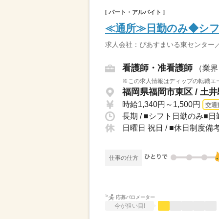
[ パート・アルバイト ]
≪通所≫日勤のみ◆シフ
求人会社：ぴあすまいる東センター
看護師・准看護師
（業界
※この求人情報はディップの転職エー
福岡県福岡市東区 / 土井
時給1,340円～1,500円
交通
日曜日 祝日 / ■休日制度
仕事の仕方
応募バロメーター
今が狙い目!