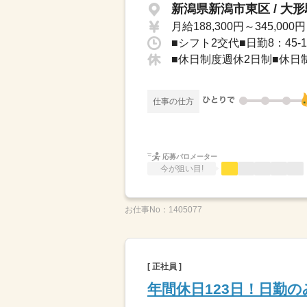
新潟県新潟市東区 / 大形
月給188,300円～345,000円
■休日制度週休2日制■休日
仕事の仕方
応募バロメーター
今が狙い目!
お仕事No：
1405077
[ 正社員 ]
年間休日123日！日勤