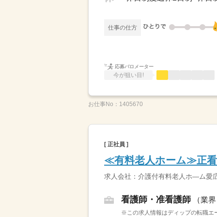
仕事の仕方
応募バロメーター
今が狙い目!
お仕事No：
1405670
[ 正社員 ]
≪有料老人ホーム≫正
求人会社：介護付有料老人ホ―ム愛
看護師・准看護師
（業界
※この求人情報はディップの転職エー