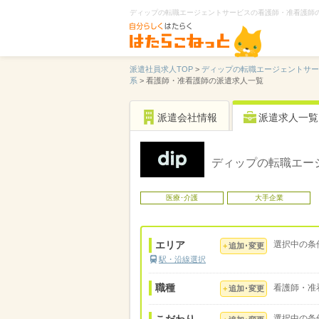
ディップの転職エージェントサービスの看護師・准看護師
派遣社員求人TOP
>
ディップの転職エージェントサ
系
>
看護師・准看護師の派遣求人一覧
派遣会社情報
派遣求人一覧
ディップの転職エー
医療･介護
大手企業
エリア
選択中の条
追加･変更
駅・沿線選択
職種
看護師・准
追加･変更
選択中の条