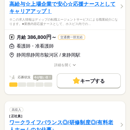
高給与☆上場企業で安心☆応援ナースとして
キャリアアップ！
※この求人情報はディップの転職エージェントサービスによる職業紹介にな
ります。■業務内容応援ナースとして、ホスピス内での…
386,800円～
月給
交通費一部支給
看護師・准看護師
静岡県静岡市駿河区 / 東静岡駅
詳細を開く
職種/応募資格
お仕事の特徴
給与/時間/休日
応募状況
今が狙い目！
キープする
看護師・准看護師
職種
ひとりで
みんなで
仕事の仕方
※この求人情報はディップの転職エージェントサービスによる
職業紹介になります。
しずか
にぎやか
職場の様子
■業務内容
応援ナースとして、ホスピス内での訪問看護業務を行っていた
高収入
だきます。
続きを読む
正社員
医療・介護・福祉関連
業界
・配薬準備、服薬管理
ワークライフバランス◎/研修制度◎/有料老
・末梢点滴管理（静脈・皮下）
人ホームのお仕事♪
・CV管理（カテーテル・ポート・ポンプ管理）