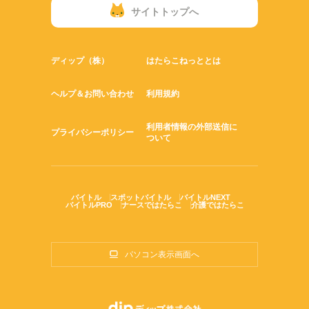
サイトトップへ
ディップ（株）
はたらこねっととは
ヘルプ＆お問い合わせ
利用規約
利用者情報の外部送信に
プライバシーポリシー
ついて
バイトル
スポットバイトル
バイトルNEXT
バイトルPRO
ナースではたらこ
介護ではたらこ
パソコン表示画面へ