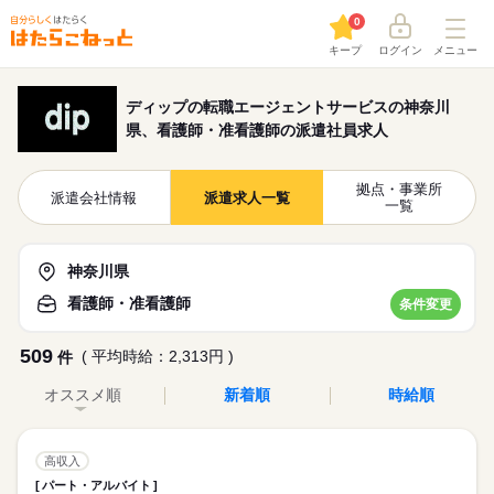
0
キープ
ログイン
メニュー
ディップの転職エージェントサービスの神奈川
県、看護師・准看護師の派遣社員求人
拠点・事業所
派遣会社情報
派遣求人一覧
一覧
神奈川県
看護師・准看護師
条件変更
509
( 平均時給：2,313円 )
件
オススメ順
新着順
時給順
高収入
パート・アルバイト