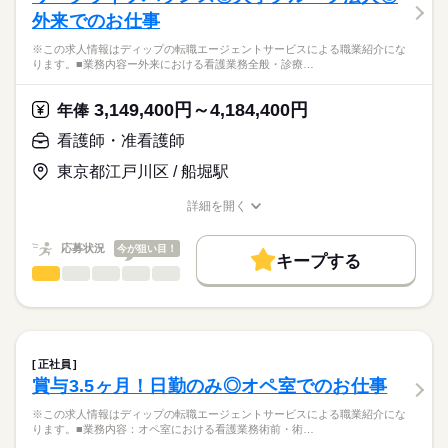
外来でのお仕事
※この求人情報はディップの転職エージェントサービスによる職業紹介にな
ります。■業務内容ー外来における看護業務全般・診療…
3,149,400円～4,184,400円
年俸
看護師・准看護師
東京都江戸川区 / 船堀駅
詳細を開く
職種/応募資格
お仕事の特徴
給与/時間/休日
応募状況
今が狙い目！
キープする
看護師・准看護師
職種
ひとりで
みんなで
仕事の仕方
※この求人情報はディップの転職エージェントサービスによる
職業紹介になります。
しずか
にぎやか
職場の様子
■業務内容ー外来における看護業務全般
・診療補助
正社員
・外来処置（注射、点滴、採血など）
続きを読む
賞与3.5ヶ月！日勤のみ◎オペ室でのお仕事
医療・介護・福祉関連
業界
・検査説明
・内視鏡検査の介助
※この求人情報はディップの転職エージェントサービスによる職業紹介にな
・救急外来での処置・入院調整
ります。■業務内容：オペ室における看護業務術前・術…
応募資格