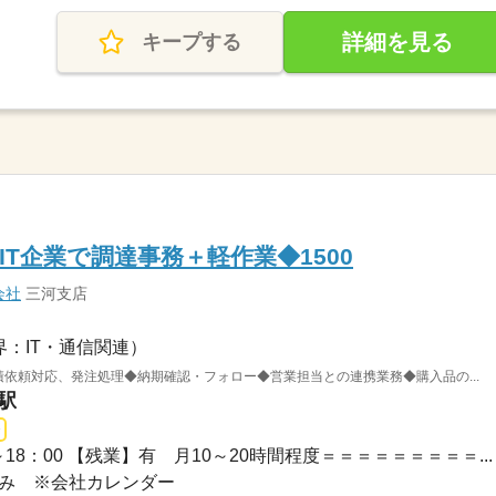
詳細を見る
キープする
IT企業で調達事務＋軽作業◆1500
会社
三河支店
界：IT・通信関連）
積依頼対応、発注処理◆納期確認・フォロー◆営業担当との連携業務◆購入品の...
駅
9：00～18：00 【残業】有 月10～20時間程度＝＝＝＝＝＝＝＝＝...
日休み ※会社カレンダー