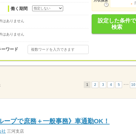
月収換算
-
働く期間
設定した条件で
件はありません
検索
件はありません
キーワード
1
2
3
4
5
･･･
10
示
ループで庶務＋一般事務》車通勤OK！
会社
三河支店