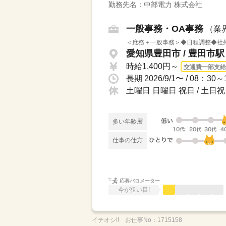
勤務先名：中部電力 株式会社
一般事務・OA事務
（業
＜庶務＋一般事務＞◆日程調整◆社外
愛知県豊田市 / 豊田市駅
時給1,400円～
交通費一部支給
土曜日 日曜日 祝日 / 土日祝
多い年齢層
仕事の仕方
応募バロメーター
今が狙い目!
イチオシ!!
お仕事No：
1715158