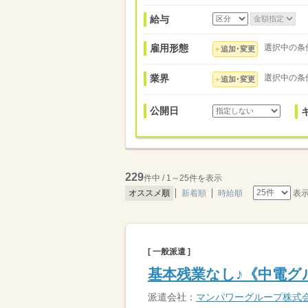
給与
雇用形態
選択中の条
追加･変更
業界
選択中の条
追加･変更
公開日
229
件中 / 1～25件を表示
表
オススメ順
新着順
時給順
[ 一般派遣 ]
基本残業なし♪《中電グ
派遣会社：
マンパワーグループ株式