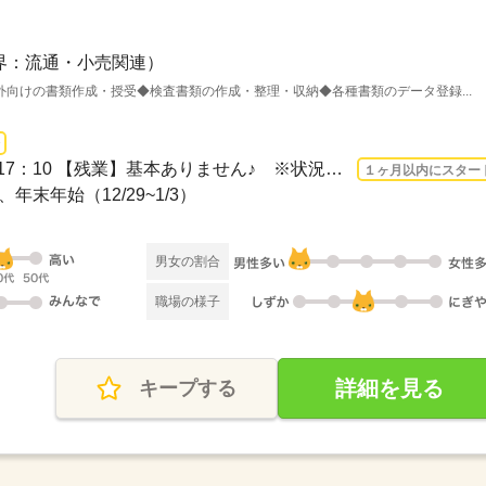
界：流通・小売関連）
向けの書類作成・授受◆検査書類の作成・整理・収納◆各種書類のデータ登録...
長期 2026/9/1〜 / 08：30～17：10 【残業】基本ありません♪ ※状況により月5h度発生...
１ヶ月以内にスター
、年末年始（12/29~1/3）
男女の割合
職場の様子
詳細を見る
キープする