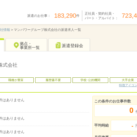
正社員・契約社員・
183,290
723,
派遣のお仕事：
件
パート・アルバイト：
社情報
>
マンパワーグループ株式会社の派遣求人一覧
拠点・
派遣登録会
事業所一覧
株式会社
職種が豊富
履歴書不要
学校･公的機関
大手企業
特徴アイコ
件はありません
この条件のお仕事件数
0
件はありません
-
平均時給
件はありません