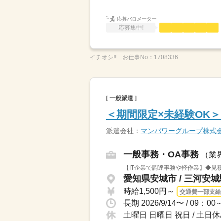
応募バロメーター
応募集中!
イチオシ!!
お仕事No：
1708336
[ 一般派遣 ]
＜期間限定×未経験OK＞
派遣会社：
マンパワーグループ株式
一般事務・OA事務
（業
【IT企業で調達事務や軽作業】◆見
愛知県安城市 / 三河安城
時給1,500円～
交通費一部支給
長期 2026/9/14〜 / 0
土曜日 日曜日 祝日 / 土