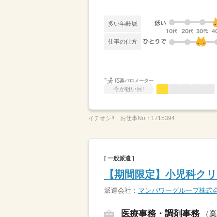
多い年齢層
仕事の仕方
応募バロメーター
今が狙い目!
イチオシ!!
お仕事No：
1715394
[ 一般派遣 ]
【期間限定】小児科クリ
派遣会社：
マンパワーグループ株式
医療事務・調剤事務
（業