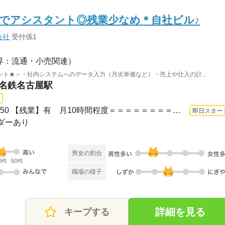
でアシスタント◎残業少なめ＊自社ビル♪
会社
受付係1
界：流通・小売関連）
ト★＞・社内システムへのデータ入力（月次単価など）・売上や仕入の計...
 名鉄名古屋駅
長期 即日〜 / 09：00～17：50 【残業】有 月10時間程度＝＝＝＝＝＝＝＝＝＝＝マン...
即日スター
ダーあり
男女の割合
職場の様子
詳細を見る
キープする