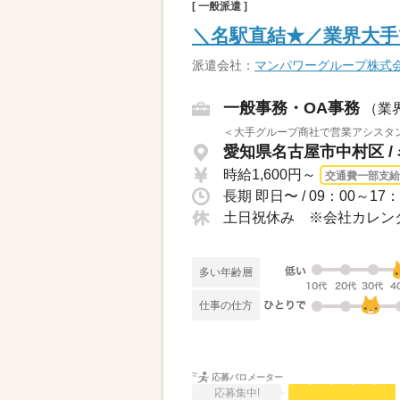
[ 一般派遣 ]
＼名駅直結★／業界大手
派遣会社：
マンパワーグループ株式
一般事務・OA事務
（業
＜大手グループ商社で営業アシスタン
愛知県名古屋市中村区 /
時給1,600円～
交通費一部支給
土日祝休み ※会社カレン
多い年齢層
仕事の仕方
応募バロメーター
応募集中!