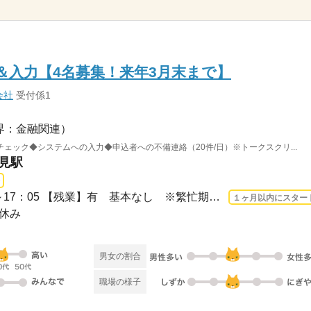
＆入力【4名募集！来年3月末まで】
会社
受付係1
界：金融関連）
ェック◆システムへの入力◆申込者への不備連絡（20件/日）※トークスクリ...
伏見駅
長期 2026/8/17〜 / 08：55～17：05 【残業】有 基本なし ※繁忙期1～3月のみ月10～2...
１ヶ月以内にスター
祝休み
男女の割合
職場の様子