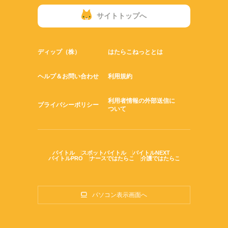
▼こんなキーワードで探す方にピッタリ▼
サイトトップへ
未経験・初心者歓迎／一般事務、データ入力／
土日祝休み／残業なし／交通費支給／大手企業／
駅チカ／在宅・テレワーク／週3・4日勤務／短期／
服装自由／英語力不要／ブランクOK／
ディップ（株）
はたらこねっととは
期間限定／時短勤務／電話対応なし等…
-----------------------------------------
ヘルプ＆お問い合わせ
利用規約
利用者情報の外部送信に
プライバシーポリシー
ついて
バイトル
スポットバイトル
バイトルNEXT
バイトルPRO
ナースではたらこ
介護ではたらこ
パソコン表示画面へ