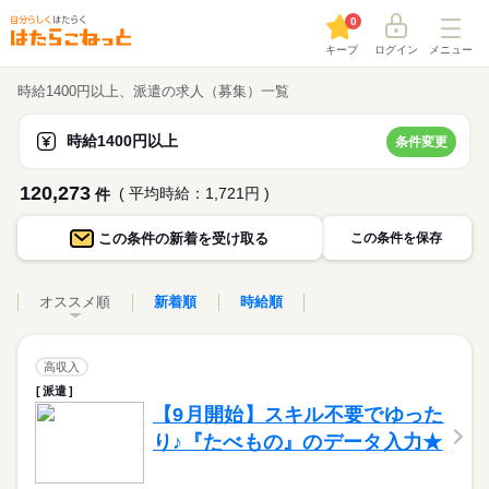
0
キープ
ログイン
メニュー
時給1400円以上、派遣の求人（募集）一覧
時給1400円以上
条件変更
120,273
( 平均時給：1,721円 )
件
この条件の
新着を受け取る
この条件を保存
オススメ順
新着順
時給順
高収入
派遣
【9月開始】スキル不要でゆった
り♪『たべもの』のデータ入力★