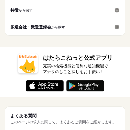
活かせるスキル
Word
Excel
活かせるスキル
Word
Excel
土曜 日曜 祝日
休日・休暇
特徴
から探す
※土・日・祝がお休みです。
派遣会社・派遣登録会
から探す
はたらこねっと公式アプリ
充実の検索機能と便利な通知機能で
アナタのしごと探しをお手伝い！
よくある質問
このページの求人に関して、よくあるご質問をご紹介します。