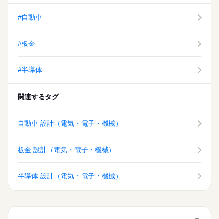
募集条件
交通費
勤務地固定
履歴書不要
WEB登録
働き方・環境
続きを読む
就業時間・曜日
働き方・環境
残20以上
Wワーク可
長期
期間・時間
土曜 日曜
休日・休暇
#自動車
大手企業
ブランクOK
社会保険制度
研修制度
大手企業
ブランクOK
社会保険制度
研修制度
【就業時間】（1）08：30～17：25（実働時間07時間55分）
完全週休2日制（土日休み）
資格支援
禁煙・分煙
派遣活躍中
英語不要
【休憩時間】12：00～13：00
資格支援
禁煙・分煙
派遣活躍中
英語不要
#板金
【残業】月30～40時間程度
#半導体
土曜 日曜
休日・休暇
完全週休2日制（土日休み）
関連するタグ
自動車 設計（電気・電子・機械）
板金 設計（電気・電子・機械）
半導体 設計（電気・電子・機械）