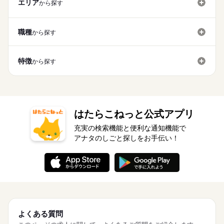
エリア
から探す
職種
から探す
特徴
から探す
はたらこねっと公式アプリ
充実の検索機能と便利な通知機能で
アナタのしごと探しをお手伝い！
よくある質問