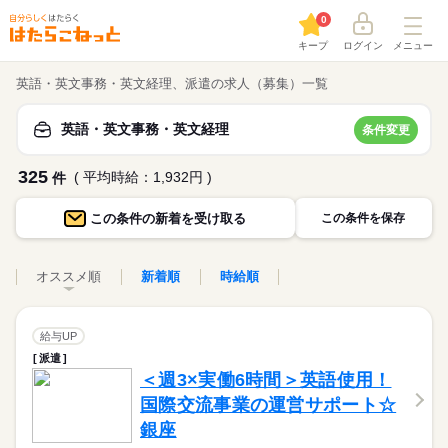
0
キープ
ログイン
メニュー
英語・英文事務・英文経理、派遣の求人（募集）一覧
英語・英文事務・英文経理
条件変更
325
( 平均時給：1,932円 )
件
この条件の
新着を受け取る
この条件を保存
オススメ順
新着順
時給順
給与UP
派遣
＜週3×実働6時間＞英語使用！
国際交流事業の運営サポート☆
銀座