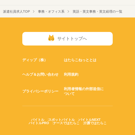
派遣社員求人TOP
事務・オフィス系
英語・英文事務・英文経理の一覧
サイトトップへ
ディップ（株）
はたらこねっととは
ヘルプ＆お問い合わせ
利用規約
利用者情報の外部送信に
プライバシーポリシー
ついて
バイトル
スポットバイトル
バイトルNEXT
バイトルPRO
ナースではたらこ
介護ではたらこ