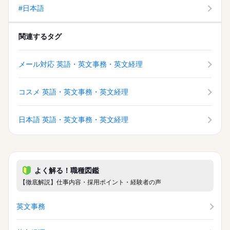
憩室・更衣室：あり 【その他】 週3日、在宅勤務あり（テレワ
続きを読む
#日本語
ーク・リモートワーク） ※将来的にフルリモートワークの可能
Word
Excel
英語力
性あり
土曜 日曜 祝日
休日・休暇
関連するタグ
土・日・祝
メール対応 英語・英文事務・英文経理
コスメ 英語・英文事務・英文経理
日本語 英語・英文事務・英文経理
よく解る！職種図鑑
【徹底解説】仕事内容・採用ポイント・経験者の声
英文事務