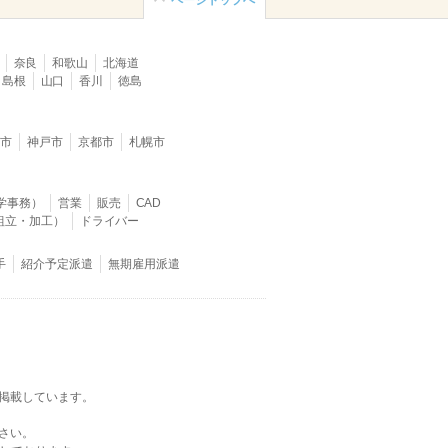
ページトップへ
奈良
和歌山
北海道
島根
山口
香川
徳島
堺市
神戸市
京都市
札幌市
学事務）
営業
販売
CAD
組立・加工）
ドライバー
手
紹介予定派遣
無期雇用派遣
掲載しています。
さい。