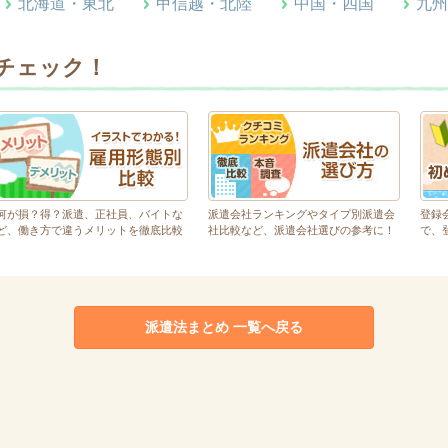
北海道・東北
甲信越・北陸
中国・四国
九州
チェック！
何が損？得？派遣、正社員、バイトな
派遣会社ランキングやタイプ別派遣会
登録
ど、働き方で違うメリットを徹底比較
社比較など、派遣会社選びの参考に！
で、
派遣法まとめ 一覧へ戻る