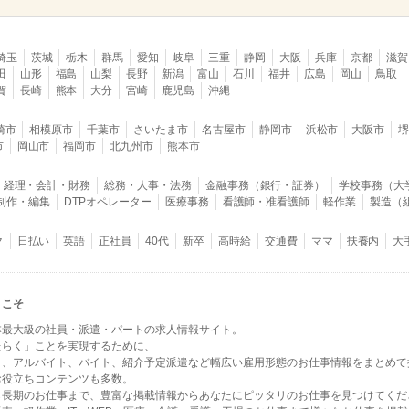
埼玉
茨城
栃木
群馬
愛知
岐阜
三重
静岡
大阪
兵庫
京都
滋賀
田
山形
福島
山梨
長野
新潟
富山
石川
福井
広島
岡山
鳥取
賀
長崎
熊本
大分
宮崎
鹿児島
沖縄
崎市
相模原市
千葉市
さいたま市
名古屋市
静岡市
浜松市
大阪市
市
岡山市
福岡市
北九州市
熊本市
経理・会計・財務
総務・人事・法務
金融事務（銀行・証券）
学校事務（大
B制作・編集
DTPオペレーター
医療事務
看護師・准看護師
軽作業
製造（
ク
日払い
英語
正社員
40代
新卒
高時給
交通費
ママ
扶養内
大
うこそ
本最大級の社員・派遣・パートの求人情報サイト。
たらく」ことを実現するために、
ト、アルバイト、バイト、紹介予定派遣など幅広い雇用形態のお仕事情報をまとめて
お役立ちコンテンツも多数。
ら長期のお仕事まで、豊富な掲載情報からあなたにピッタリのお仕事を見つけてくだ