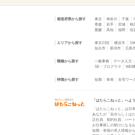
都道府県から探す
東京
神奈川
千葉
青森
岩手
宮城
秋
愛媛
高知
福岡
佐
エリアから探す
東京23区
横浜市
川
仙台市
新潟市
広島
職種から探す
一般事務
データ入力
SE・プログラマ
WE
特徴から探す
短期
単発
在宅ワー
「はたらこねっと」へよ
「はたらこねっと」は日
あなたが「自分らしくは
正社員、契約社員、パー
お仕事探しの助けになる
短期・単発の求人情報か