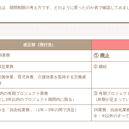
点は、期間制限の考え方です。どのように変ったのか表で確認してみま
改正前（現行法）
6業務
① 廃止
限定業務
② 継続
産後休業、育児休養、介護休業を取得する労働者
務
以内の有期プロジェクト業務
③ 有期プロジェク
だし3年以内のプロジェクト期間内に限る）
（終期が定まって
ゆる「自由化業務」（1年～3年の間で決定）
26業務、自由化業
②・③以外のすべ