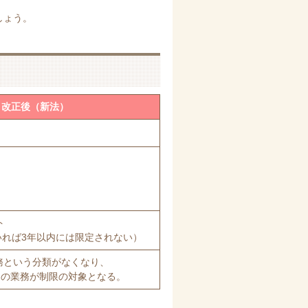
しょう。
改正後（新法）
ト
いれば3年以内には限定されない）
務という分類がなくなり、
ての業務が制限の対象となる。