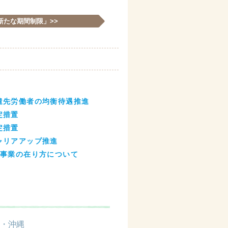
 「新たな期間制限」>>
派遣先労働者の均衡待遇推進
定措置
定措置
キャリアアップ推進
働者事業の在り方について
・沖縄