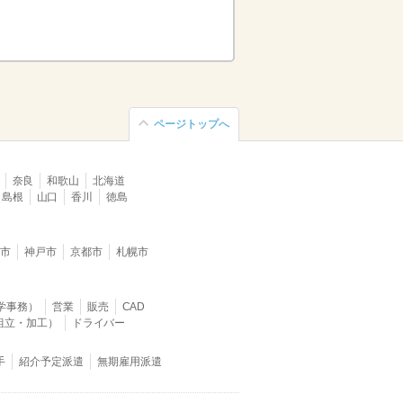
ページトップへ
奈良
和歌山
北海道
島根
山口
香川
徳島
堺市
神戸市
京都市
札幌市
学事務）
営業
販売
CAD
組立・加工）
ドライバー
手
紹介予定派遣
無期雇用派遣