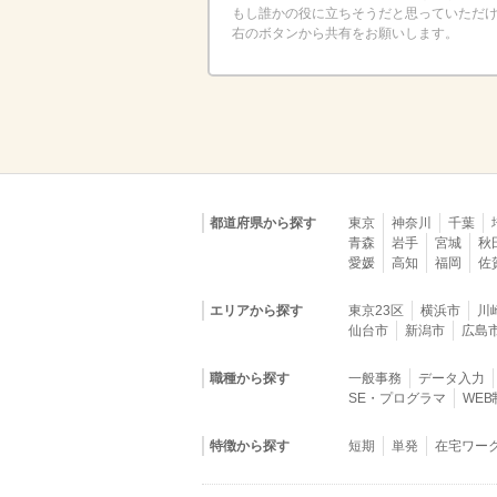
もし誰かの役に立ちそうだと思っていただ
右のボタンから共有をお願いします。
都道府県から探す
東京
神奈川
千葉
青森
岩手
宮城
秋
愛媛
高知
福岡
佐
エリアから探す
東京23区
横浜市
川
仙台市
新潟市
広島
職種から探す
一般事務
データ入力
SE・プログラマ
WE
特徴から探す
短期
単発
在宅ワー