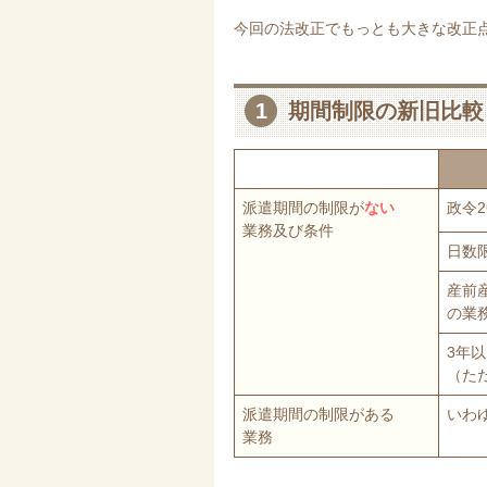
今回の法改正でもっとも大きな改正
1
期間制限の新旧比較
派遣期間の制限が
ない
政令2
業務及び条件
日数
産前
の業
3年
（た
派遣期間の制限がある
いわ
業務