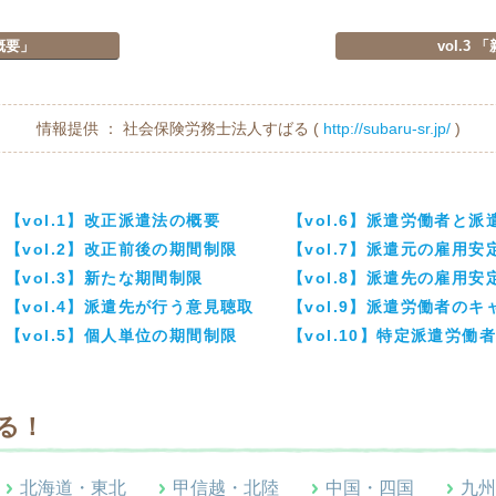
の概要」
vol.3
情報提供 ： 社会保険労務士法人すばる (
http://subaru-sr.jp/
)
【vol.1】改正派遣法の概要
【vol.6】派遣労働者と
【vol.2】改正前後の期間制限
【vol.7】派遣元の雇用安
【vol.3】新たな期間制限
【vol.8】派遣先の雇用安
【vol.4】派遣先が行う意見聴取
【vol.9】派遣労働者の
【vol.5】個人単位の期間制限
【vol.10】特定派遣労
る！
北海道・東北
甲信越・北陸
中国・四国
九州