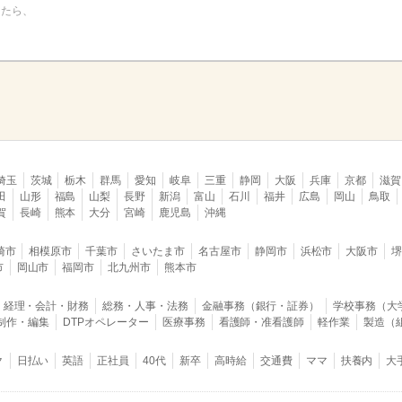
けたら、
埼玉
茨城
栃木
群馬
愛知
岐阜
三重
静岡
大阪
兵庫
京都
滋賀
田
山形
福島
山梨
長野
新潟
富山
石川
福井
広島
岡山
鳥取
賀
長崎
熊本
大分
宮崎
鹿児島
沖縄
崎市
相模原市
千葉市
さいたま市
名古屋市
静岡市
浜松市
大阪市
市
岡山市
福岡市
北九州市
熊本市
経理・会計・財務
総務・人事・法務
金融事務（銀行・証券）
学校事務（大
B制作・編集
DTPオペレーター
医療事務
看護師・准看護師
軽作業
製造（
ク
日払い
英語
正社員
40代
新卒
高時給
交通費
ママ
扶養内
大