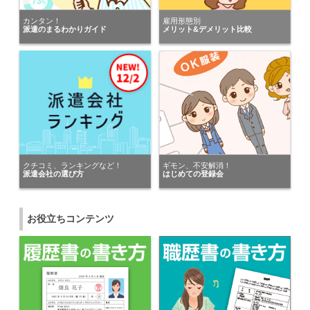
にキニナルを送りました。
カンタン！
雇用形態別
愛知県の女性が
派遣のまるわかりガイド
メリット&デメリット比較
株式会社ワークナビ 名駅西支店
にキニナルを送りました。
愛知県の男性が
株式会社アクセル
にキニナルを送りました。
愛知県の男性が
リバティー株式会社
にキニナルを送りました。
クチコミ、ランキングなど！
ギモン、不安解消！
派遣会社の選び方
はじめての登録会
愛知県の男性が
トランスコスモスパートナーズ株式会社
にキニナルを送りました。
お役立ちコンテンツ
株式会社スタッフサービス（オフィス事業部）
が静岡県の女性にキニナルを送りました。
愛知県の女性が
株式会社東京海上日動キャリアサービス 名古屋支社