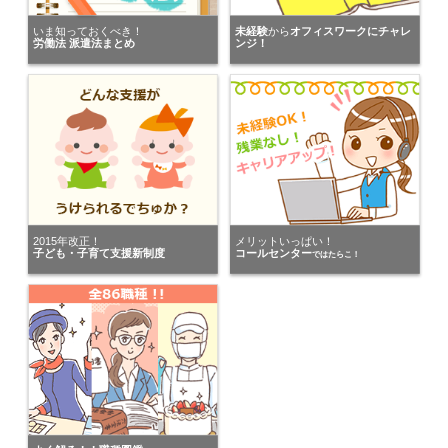
パーソルエクセルHRパートナーズ株式会社
いま知っておくべき！
未経験
から
オフィスワークにチャレ
にキニナルを送りました。
労働法 派遣法まとめ
ンジ！
愛知県の男性が
株式会社ワークナビ 大府支店
にキニナルを送りました。
岐阜県の女性が
株式会社リクルートスタッフィング 東海ユニット
にキニナルを送りました。
株式会社アンフィニー
2015年改正！
メリットいっぱい！
子ども・子育て支援新制度
コールセンター
ではたらこ！
が愛知県の女性にキニナルを送りました。
愛知県の女性が
株式会社ホットスタッフ半田
にキニナルを送りました。
株式会社アレス春日井
が愛知県の女性にキニナルを送りました。