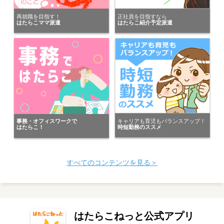
愛知県の男性が
再就職を目指す！
正社員を目指すなら
はたらこママ派遣
はたらこ紹介予定派遣
株式会社ワークナビ 豊橋支店
にキニナルを送りました。
株式会社アレス岡崎
が愛知県の男性にキニナルを送りました。
愛知県の男性が
アデコ株式会社 Tech Talent事業本部
にキニナルを送りました。
キャリアも育児もバランスアップ！
事務・オフィスワークで
時短勤務のススメ
はたらこ！
愛知県の女性が
株式会社ホットスタッフ品川
にキニナルを送りました。
すべてのコンテンツを見る＞
愛知県の男性が
NDSキャリア株式会社
にキニナルを送りました。
愛知県の女性が
はたらこねっと公式アプリ
パーソルテンプスタッフ株式会社