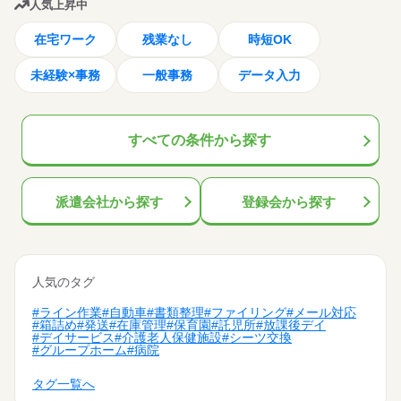
人気上昇中
在宅ワーク
残業なし
時短OK
未経験×事務
一般事務
データ入力
すべての条件
から探す
派遣会社から探す
登録会から探す
人気のタグ
#ライン作業
#自動車
#書類整理
#ファイリング
#メール対応
#箱詰め
#発送
#在庫管理
#保育園
#託児所
#放課後デイ
#デイサービス
#介護老人保健施設
#シーツ交換
#グループホーム
#病院
タグ一覧へ