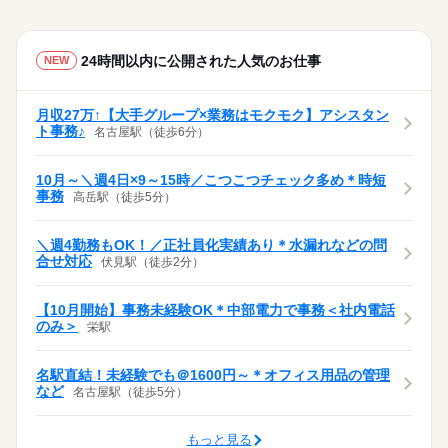
24時間以内に公開された人気のお仕事
NEW
月収27万↑【大手グループ×業務はモクモク】アシスタン
ト事務♪
名古屋駅（徒歩6分）
10月～＼週4日×9～15時／こつこつチェック多め＊時短
事務
高岳駅（徒歩5分）
＼週4勤務もOK！／正社員化実績あり＊水漏れなどの問
合せ対応
伏見駅（徒歩2分）
【10月開始】事務未経験OK＊中部電力で事務＜社内電話
のみ＞
栄駅
名駅直結！未経験でも＠1600円～＊オフィス用品の管理
など
名古屋駅（徒歩5分）
もっと見る