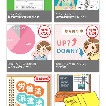
にキニナルを送りました。
愛知県の女性が
よくわかる！
ここがポイント！
履歴書の書き方完全ガイド
職歴書の書き方完全ガイド
株式会社エキスパートスタッフ
にキニナルを送りました。
株式会社スタッフサービス（オフィス事業部）
が静岡県の女性にキニナルを送りました。
愛知県の男性が
株式会社ドリームアシスト
にキニナルを送りました。
派遣スタッフの本音調査！
時給アップ目指しちゃう？
みんなの声レポート
平均時給
愛知県の女性が
株式会社ワークナビ 大府支店
にキニナルを送りました。
愛知県の女性が
パーソルエクセルHRパートナーズ株式会社
にキニナルを送りました。
愛知県の女性が