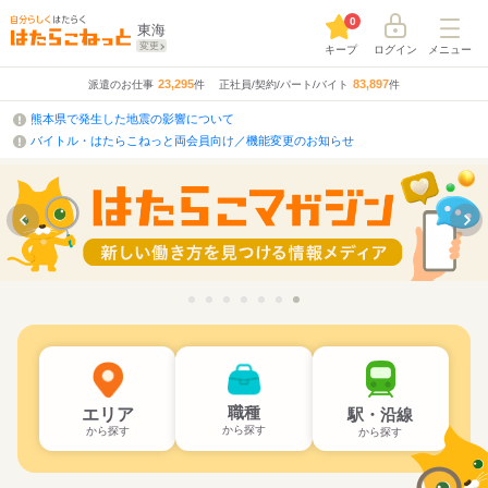
0
東海
変更
キープ
ログイン
メニュー
23,295
83,897
派遣のお仕事
件
正社員/契約/パート/バイト
件
熊本県で発生した地震の影響について
バイトル・はたらこねっと両会員向け／機能変更のお知らせ
職種
エリア
駅・沿線
から探す
から探す
から探す