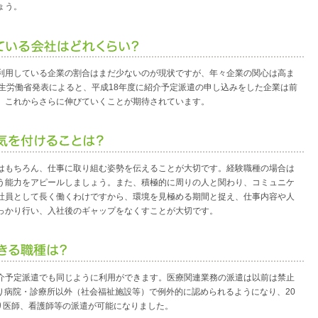
ょう。
利用している企業の割合はまだ少ないのが現状ですが、年々企業の関心は高ま
厚生労働省発表によると、平成18年度に紹介予定派遣の申し込みをした企業は前
り、これからさらに伸びていくことが期待されています。
はもちろん、仕事に取り組む姿勢を伝えることが大切です。経験職種の場合は
う能力をアピールしましょう。また、積極的に周りの人と関わり、コミュニケ
社員として長く働くわけですから、環境を見極める期間と捉え、仕事内容や人
っかり行い、入社後のギャップをなくすことが大切です。
介予定派遣でも同じように利用ができます。医療関連業務の派遣は以前は禁止
より病院・診療所以外（社会福祉施設等）で例外的に認められるようになり、20
限り医師、看護師等の派遣が可能になりました。