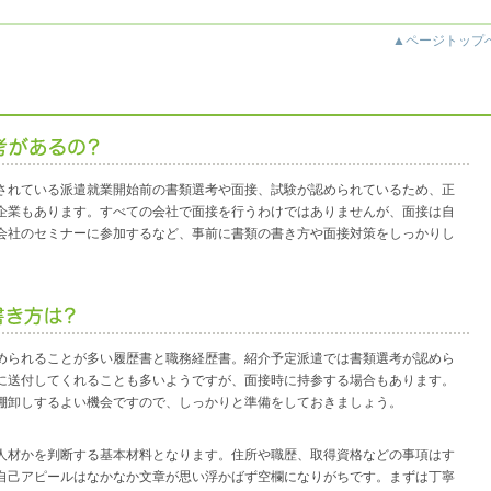
▲ページトップ
されている派遣就業開始前の書類選考や面接、試験が認められているため、正
企業もあります。すべての会社で面接を行うわけではありませんが、面接は自
会社のセミナーに参加するなど、事前に書類の書き方や面接対策をしっかりし
められることが多い履歴書と職務経歴書。紹介予定派遣では書類選考が認めら
に送付してくれることも多いようですが、面接時に持参する場合もあります。
棚卸しするよい機会ですので、しっかりと準備をしておきましょう。
人材かを判断する基本材料となります。住所や職歴、取得資格などの事項はす
自己アピールはなかなか文章が思い浮かばず空欄になりがちです。まずは丁寧