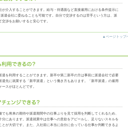
社が介入することができます。給与・待遇面など直接雇用における条件提示に
を派遣会社に委ねることも可能です。自分で交渉するのは苦手という方は、派
て交渉をお願いすると安心です。
▲ページトップ
派遣を利用することができます。新卒や第二新卒の方は事前に派遣会社で必要
派遣先に就業する「新卒派遣」という働き方もあります。「新卒派遣」の雇用
ケースがほとんどです。
種でも将来の期待や派遣期間中の仕事ぶりを見て採用を判断してくれるため、
十分にあります。派遣就業中は仕事への意欲をアピールし、足りないスキルを
ことが大切です。また、入社前に本当に自分に合っている仕事か判断できるよ