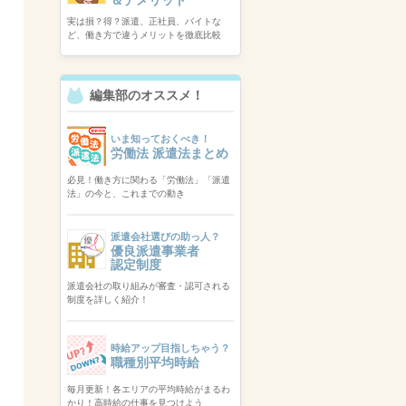
実は損？得？派遣、正社員、バイトな
ど、働き方で違うメリットを徹底比較
編集部のオススメ！
いま知っておくべき！
労働法 派遣法まとめ
必見！働き方に関わる「労働法」「派遣
法」の今と、これまでの動き
派遣会社選びの助っ人？
優良派遣事業者
認定制度
派遣会社の取り組みが審査・認可される
制度を詳しく紹介！
時給アップ目指しちゃう？
職種別平均時給
毎月更新！各エリアの平均時給がまるわ
かり！高時給の仕事を見つけよう