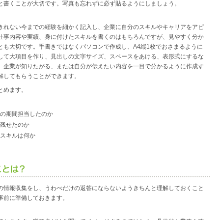
と書くことが大切です。写真も忘れずに必ず貼るようにしましょう。
きれない今までの経験を細かく記入し、企業に自分のスキルやキャリアをアピ
仕事内容や実績、身に付けたスキルを書くのはもちろんですが、見やすく分か
とも大切です。手書きではなくパソコンで作成し、A4縦1枚でおさまるように
して大項目を作り、見出しの文字サイズ、スペースをあける、表形式にするな
。企業が知りたがる、または自分が伝えたい内容を一目で分かるように作成す
解してもらうことができます。
とめます。
の期間担当したのか
残せたのか
スキルは何か
の情報収集をし、うわべだけの返答にならないようきちんと理解しておくこと
事前に準備しておきます。