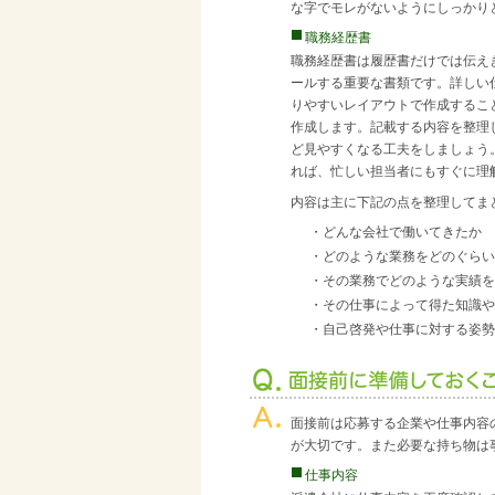
な字でモレがないようにしっかり
職務経歴書
職務経歴書は履歴書だけでは伝え
ールする重要な書類です。詳しい
りやすいレイアウトで作成するこ
作成します。記載する内容を整理
ど見やすくなる工夫をしましょう
れば、忙しい担当者にもすぐに理
内容は主に下記の点を整理してま
・どんな会社で働いてきたか
・どのような業務をどのぐらい
・その業務でどのような実績を
・その仕事によって得た知識や
・自己啓発や仕事に対する姿勢
面接前は応募する企業や仕事内容
が大切です。また必要な持ち物は
仕事内容