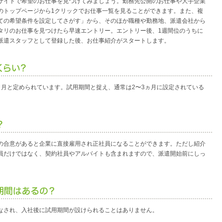
サイトで希望のお仕事を見つけてみましょう。勤務先公開のお仕事や大手企業
のトップページから1クリックでお仕事一覧を見ることができます。また、複
ての希望条件を設定してさがす」から、そのほか職種や勤務地、派遣会社から
タリのお仕事を見つけたら早速エントリー。エントリー後、1週間位のうちに
派遣スタッフとして登録した後、お仕事紹介がスタートします。
ヵ月と定められています。試用期間と捉え、通常は2〜3ヵ月に設定されている
の合意があると企業に直接雇用され正社員になることができます。ただし紹介
員だけではなく、契約社員やアルバイトも含まれますので、派遣開始前にしっ
なされ、入社後に試用期間が設けられることはありません。