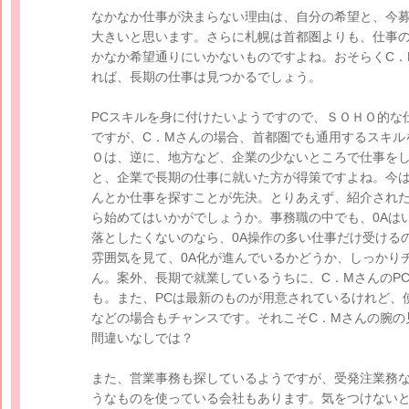
なかなか仕事が決まらない理由は、自分の希望と、今
大きいと思います。さらに札幌は首都圏よりも、仕事
かなか希望通りにいかないものですよね。おそらくC．
れば、長期の仕事は見つかるでしょう。
PCスキルを身に付けたいようですので、ＳＯＨＯ的な
ですが、C．Mさんの場合、首都圏でも通用するスキル
Ｏは、逆に、地方など、企業の少ないところで仕事を
と、企業で長期の仕事に就いた方が得策ですよね。今
んとか仕事を探すことが先決。とりあえず、紹介され
ら始めてはいかがでしょうか。事務職の中でも、0Aは
落としたくないのなら、0A操作の多い仕事だけ受ける
雰囲気を見て、0A化が進んでいるかどうか、しっかり
ん。案外、長期で就業しているうちに、C．MさんのP
も。また、PCは最新のものが用意されているけれど、
などの場合もチャンスです。それこそC．Mさんの腕の
間違いなしでは？
また、営業事務も探しているようですが、受発注業務
うなものを使っている会社もあります。気をつけない