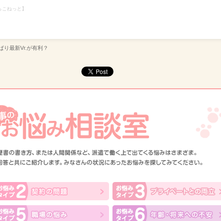
らこねっと】
ぱり最新Vr.が有利？