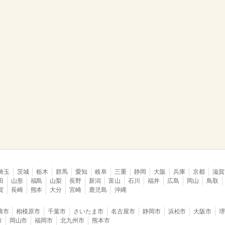
埼玉
茨城
栃木
群馬
愛知
岐阜
三重
静岡
大阪
兵庫
京都
滋賀
田
山形
福島
山梨
長野
新潟
富山
石川
福井
広島
岡山
鳥取
賀
長崎
熊本
大分
宮崎
鹿児島
沖縄
崎市
相模原市
千葉市
さいたま市
名古屋市
静岡市
浜松市
大阪市
市
岡山市
福岡市
北九州市
熊本市