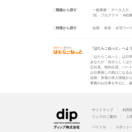
職種から探す
一般事務
データ入力
SE・プログラマ
WE
特徴から探す
短期
単発
在宅ワー
「はたらこねっと」へよ
「はたらこねっと」は日
あなたが「自分らしくは
正社員、契約社員、パー
お仕事探しの助けになる
短期・単発の求人情報か
事務のお仕事を中心に、販
サイトマップ
利用
リンクのご案内
人
バイトル
スポット