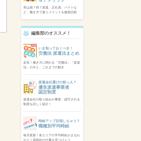
実は損？得？派遣、正社員、バイトな
ど、働き方で違うメリットを徹底比較
編集部のオススメ！
いま知っておくべき！
労働法 派遣法まとめ
必見！働き方に関わる「労働法」「派遣
法」の今と、これまでの動き
派遣会社選びの助っ人？
優良派遣事業者
認定制度
派遣会社の取り組みが審査・認可される
制度を詳しく紹介！
時給アップ目指しちゃう？
職種別平均時給
毎月更新！各エリアの平均時給がまるわ
かり！高時給の仕事を見つけよう