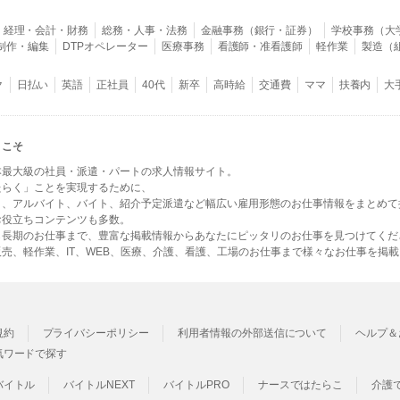
経理・会計・財務
総務・人事・法務
金融事務（銀行・証券）
学校事務（大
B制作・編集
DTPオペレーター
医療事務
看護師・准看護師
軽作業
製造（
ク
日払い
英語
正社員
40代
新卒
高時給
交通費
ママ
扶養内
大
うこそ
本最大級の社員・派遣・パートの求人情報サイト。
たらく」ことを実現するために、
ト、アルバイト、バイト、紹介予定派遣など幅広い雇用形態のお仕事情報をまとめて
お役立ちコンテンツも多数。
ら長期のお仕事まで、豊富な掲載情報からあなたにピッタリのお仕事を見つけてくだ
売、軽作業、IT、WEB、医療、介護、看護、工場のお仕事まで様々なお仕事を掲
規約
プライバシーポリシー
利用者情報の外部送信について
ヘルプ＆
気ワードで探す
バイトル
バイトルNEXT
バイトルPRO
ナースではたらこ
介護