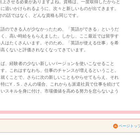
向上させる必要がありますよね。資格は、一度取得したからと
常に追いかけられるように、次々と新しいものが出てきます。
けの話ではなく、どんな資格も同じです。
英語のできる人が少なかったため、「英語ができる」というだ
多く、高い時給をもらえました。しかし、ここ最近では留学す
い人はたくさんいます。そのため、「英語が使える仕事」を希
が高くないと評価されなくなってきています。
らば、経験者の少ない新しいバージョンを使いこなせること
ます。これはすなわち、仕事のチャンスが増えるということ。
て就くことで、さらに次の新しいこともやらせてもらえ、それ
特にY．S．さんの場合、これからも派遣社員で仕事を続けて
しいスキルを身に付け、市場価値を高める努力を怠らないよう
ページトッ