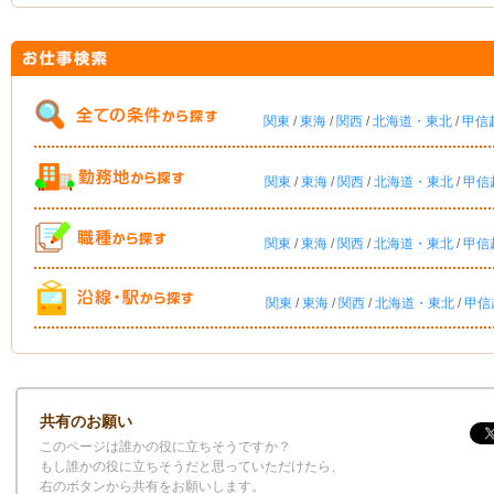
関東
/
東海
/
関西
/
北海道・東北
/
甲信
関東
/
東海
/
関西
/
北海道・東北
/
甲信
関東
/
東海
/
関西
/
北海道・東北
/
甲信
関東
/
東海
/
関西
/
北海道・東北
/
甲信
共有のお願い
このページは誰かの役に立ちそうですか？
もし誰かの役に立ちそうだと思っていただけたら、
右のボタンから共有をお願いします。