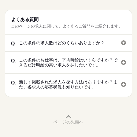
よくある質問
このページの求人に関して、よくあるご質問をご紹介します。
この条件の求人数はどのくらいありますか？
Q.
この条件のお仕事は、平均時給はいくらですか？で
Q.
きるだけ時給の高い求人を探したいです。
新しく掲載された求人を探す方法はありますか？ま
Q.
た、各求人の応募状況も知りたいです。
ページの先頭へ