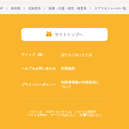
OP
秋田県
北秋田市
医療・介護・研究・教育系
ケアマネジャーの一覧
サイトトップへ
ディップ（株）
はたらこねっととは
ヘルプ＆お問い合わせ
利用規約
利用者情報の外部送信に
プライバシーポリシー
ついて
バイトル
スポットバイトル
バイトルNEXT
バイトルPRO
ナースではたらこ
介護ではたらこ