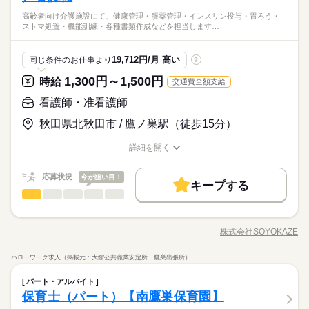
応募する
児休暇 ◆産前・産後休暇
ば、相談業務未経験の方でもチャレンジ可能。実務経験が浅い
続きを読む
ブランクのある方や、生活相談員にチャレンジしたい方のご応
別報酬：平均53.1万円（最高額250万円） ※2025年6月支給実績
な面談やフォロー研修も実施し、疑問や不安をその場で解消で
方やブランクのある方も、丁寧な研修と先輩のサポートがある
高齢者向け介護施設にて、健康管理・服薬管理・インスリン投与・胃ろう・
募も大歓迎です！
50代活躍
正社員登用
※一律処遇改善手当は試用期間中（3ヶ月）は支給なし
続きを読む
きます。さらに、各種資格の取得支援制度もあり、スキルアッ
ストマ処置・機能訓練・各種書類作成などを担当します…
ので安心してスタートできます。「誰かの役に立ちたい」「新
続きを読む
月給 210,000円～230,000円
給与
プをしっかりサポート。長く安心して働ける環境です。
募集条件
詳しい募集要項をすべて見る
続きを読む
しいキャリアに挑戦したい」そんな気持ちをしっかり受け止め
▼給与詳細 一律処遇改善手当：30,000円 ▼下記別途支給 職務手
る環境が整っています。 ◆フォローアップ体制万全◆ そよ風で
勤務先公開
交通費
勤務地固定
主婦・主夫
19,712円/月 高い
基本特徴
同じ条件のお仕事より
?
長期
期間・時間
当：7,000円規定あり 通勤手当 年末年始手当：380円/時 ※12/30
は充実したフォローアップ体制を整えています。経験や年齢、
0時～1/324時 寸志あり：年2回（6月・12月） ※業績による 特
未経験OK
新卒・第二
20代活躍
30代活躍
40代活躍
職種に関わらず、OJT制度で先輩スタッフが丁寧に指導。定期的
就業時間・曜日
1,300円～1,500円
早番）8：00～17：00 日勤）8：30～17：30 遅番）9：00～18：
時給
交通費全額支給
応募する
別報酬：平均53.1万円（最高額250万円） ※2025年6月支給実績
な面談やフォロー研修も実施し、疑問や不安をその場で解消で
00 ※シフト制 休憩時間60分 残業ほぼなし
平日休み
家庭都合休可
シフト勤務
50代活躍
正社員登用
※一律処遇改善手当は試用期間中（3ヶ月）は支給なし
続きを読む
看護師・准看護師
きます。さらに、各種資格の取得支援制度もあり、スキルアッ
募集条件
勤務先公開
交通費
勤務地固定
主婦・主夫
プをしっかりサポート。長く安心して働ける環境です。
働き方・環境
続きを読む
秋田県北秋田市 / 鷹ノ巣駅（徒歩15分）
就業時間・曜日
平日休み
家庭都合休可
シフト勤務
続きを読む
ブランクOK
産休・育休
社会保険制度
研修制度
長期
期間・時間
働き方・環境
詳細を開く
資格支援
制服あり
バイク自転車
車OK
まかない
職種/応募資格
お仕事の特徴
給与/時間/休日
早番）8：00～17：00 日勤）8：30～17：30 遅番）9：00～18：
ブランクOK
産休・育休
社会保険制度
研修制度
休日・休暇
00 ※シフト制 休憩時間60分 残業ほぼなし
応募状況
今が狙い目！
資格支援
制服あり
バイク自転車
車OK
まかない
キープする
年間休日107日 ※シフト制（月9公休、2月は8公休） ◆リフレッ
看護師・准看護師
職種
ひとりで
みんなで
仕事の仕方
シュ休暇（年間17日） ◆有給休暇 ◆特別休暇 ◆介護休暇 ◆育
続きを読む
児休暇 ◆産前・産後休暇
高齢者向け介護施設にて、健康管理・服薬管理・インスリン投
与・胃ろう・ストマ処置・機能訓練・各種書類作成などを担当
株式会社SOYOKAZE
しずか
にぎやか
職場の様子
職種/応募資格
お仕事の特徴
給与/時間/休日
続きを読む
します。介護職員と連携しながら、お客様の一日をサポートし
休日・休暇
ていただきます。安心のサポート体制が整っており、介護施設
ハローワーク求人（掲載元：大館公共職業安定所 鷹巣出張所）
での看護に初めて挑戦する方にもおすすめです。
年間休日107日 ※シフト制（月9公休、2月は8公休） ◆リフレッ
看護師・准看護師
医療・介護・福祉関連
業界
職種
ひとりで
みんなで
仕事の仕方
シュ休暇（年間17日） ◆有給休暇 ◆特別休暇 ◆介護休暇 ◆育
パート・アルバイト
児休暇 ◆産前・産後休暇
高齢者向け介護施設にて、健康管理・服薬管理・インスリン投
保育士（パート）【南鷹巣保育園】
応募資格
与・胃ろう・ストマ処置・機能訓練・各種書類作成などを担当