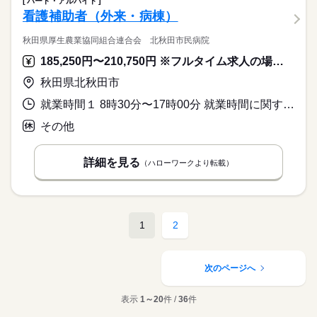
パート・アルバイト
看護補助者（外来・病棟）
秋田県厚生農業協同組合連合会 北秋田市民病院
185,250円〜210,750円 ※フルタイム求人の場合は月額（換算額）、パート求人の場合は時間額を表示しています。
秋田県北秋田市
就業時間１ 8時30分〜17時00分 就業時間に関する特記事項 《月平均労働時間１５０時間》
その他
詳細を見る
（ハローワークより転載）
1
2
次のページへ
表示
1～20
件 /
36
件