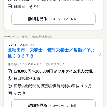
働き方・環境
休日・休暇
務時間はいずれかでご相談が可能です。 休憩時間は法定通り 残
ブランクOK
産休・育休
社会保険制度
研修制度
ブランクOK
産休・育休
社会保険制度
研修制度
日曜日，その他
業ほぼなし
◆有給休暇
資格支援
制服あり
バイク自転車
車OK
まかない
資格支援
制服あり
バイク自転車
車OK
まかない
◆介護休暇
続きを読む
◆育児休暇
詳細を見る
（ハローワークより転載）
◆産前・産後休暇
休日・休暇
ハローワーク求人（掲載元：仙台公共職業安定所）
◆有給休暇
◆介護休暇
パート・アルバイト
◆育児休暇
北秋田市 栄養士・管理栄養士／常勤／そよ
◆産前・産後休暇
風３３６７８
株式会社ＳＯＹＯＫＡＺＥ 北日本ブロック
178,000円〜200,000円 ※フルタイム求人の場合は月額（換算額）、パート求人の場合は時間額を表示しています。
秋田県北秋田市
変形労働時間制 変形労働時間制の単位 １ヶ月単位 就業時間１ 6時00分〜15時00分 就業時間２ 8時30分〜17時30分 就業時間３ 12時00分〜20時00分
その他
詳細を見る
（ハローワークより転載）