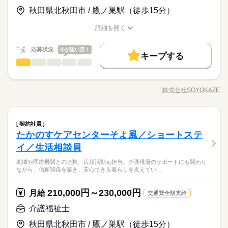
◆有給休暇
れる「給与前払い制度」を導入。前借りではなく、実際の勤務
介護福祉士 【経験】 未経験OK 《備考》 ※介護業務のご経験や
▼給与詳細 処遇改善手当：35,920円 夜勤手当：30,000円（5回
応援します。 ◆未経験・無資格でも安心◆ 「介護の仕事は初め
◆介護休暇
実績に応じて利用できる福利厚生制度です。※入社翌月の第5営
秋田県北秋田市 / 鷹ノ巣駅（徒歩15分）
資格があれば尚可。 ※ブランクのある方はもちろん、無資格未
働く人の待遇向上
分） ※6回目以降は1回6,000円支給 ▼下記別途支給 通勤手当 年
て」「資格を持っていない」という方でも大丈夫！入社後は充
◆育児休暇
業日より利用可能 ◆正社員登用あり◆ 正社員登用試験を継続的
経験の方も大歓迎です！
続きを読む
末年始手当：380円/時 ※12/300時～1/324時 寸志あり：年2回
実の研修で基本からしっかり学べます。無資格・未経験スター
高収入
応募する
◆産前・産後休暇
に実施しており、年間100名以上がキャリアアップを実現してい
詳細を開く
続きを読む
（6月・12月） ※業績による 特別報酬：平均34.1万円（最高額1
トの方が多く活躍しており、一人ひとりのペースに合わせて成
職種/応募資格
お仕事の特徴
給与/時間/休日
ます。これまでの経験や頑張りがしっかり評価され、正社員と
基本特徴
35万円） ※2025年6月支給実績 ※処遇改善手当は試用期間中（3
続きを読む
長を後押しします。新しいチャレンジを安心して始められる職
して安定した働き方を目指せます。「長く腰を据えて働きた
月給 243,252円～255,920円
給与
応募状況
ヶ月）は支給なし
今が狙い目！
場です。
未経験OK
新卒・第二
20代活躍
30代活躍
40代活躍
キープする
詳しい募集要項をすべて見る
続きを読む
い」「将来を見据えてキャリアを積みたい」そんな方を全力で
ホームヘルパー（訪問介護等）
職種
▼給与詳細 処遇改善手当：35,920円 夜勤手当：30,000円（5回
応援します。 ◆未経験・無資格でも安心◆ 「介護の仕事は初め
ひとりで
みんなで
仕事の仕方
50代活躍
正社員登用
働く人の待遇向上
基本特徴
長期
期間・時間
高収入
分） ※6回目以降は1回6,000円支給 ▼下記別途支給 通勤手当 年
て」「資格を持っていない」という方でも大丈夫！入社後は充
高齢者向け施設での入浴介助専門のお仕事です。浴室への誘
末年始手当：380円/時 ※12/300時～1/324時 寸志あり：年2回
実の研修で基本からしっかり学べます。無資格・未経験スター
募集条件
未経験OK
新卒・第二
20代活躍
30代活躍
40代活躍
早番）6：30～15：30 日勤）8：30～17：30 遅番）10：30～1
導、衣類の着脱補助、洗身・洗髪、整容まで一連のサポートを
応募する
株式会社SOYOKAZE
（6月・12月） ※業績による 特別報酬：平均34.1万円（最高額1
しずか
にぎやか
職場の様子
トの方が多く活躍しており、一人ひとりのペースに合わせて成
9：30 夜勤）17：00～翌10：00 ※シフト制 ※夜勤は月4～5回程
職種/応募資格
お仕事の特徴
給与/時間/休日
担当。安全に配慮しながら、お客様の状態に合わせた個別ケア
勤務先公開
交通費
勤務地固定
主婦・主夫
50代活躍
正社員登用
35万円） ※2025年6月支給実績 ※処遇改善手当は試用期間中（3
続きを読む
長を後押しします。新しいチャレンジを安心して始められる職
度あります 休憩時間60分 残業ほぼなし
を行います。入浴後は体調確認と、タブレットでの記録入力も
募集条件
ヶ月）は支給なし
場です。
勤務先公開
交通費
勤務地固定
主婦・主夫
就業時間・曜日
行います。
続きを読む
就業時間・曜日
ホームヘルパー（訪問介護等）
医療・介護・福祉関連
続きを読む
業界
職種
契約社員
残10未満
残20未満
ひとりで
平日休み
家庭都合休可
みんなで
仕事の仕方
長期
期間・時間
たかのすケアセンターそよ風／ショートステ
残10未満
残20未満
平日休み
家庭都合休可
高齢者向け施設での入浴介助専門のお仕事です。浴室への誘
シフト勤務
応募資格
早番）6：30～15：30 日勤）8：30～17：30 遅番）10：30～1
導、衣類の着脱補助、洗身・洗髪、整容まで一連のサポートを
イ／生活相談員
シフト勤務
しずか
にぎやか
休日・休暇
職場の様子
9：30 夜勤）17：00～翌10：00 ※シフト制 ※夜勤は月4～5回程
担当。安全に配慮しながら、お客様の状態に合わせた個別ケア
働き方・環境
【応募資格】 【資格】 資格ナシでもOK 初任者研修（ヘルパー2
働き方・環境
度あります 休憩時間60分 残業ほぼなし
地域や医療機関との連携、広報活動も担当。介護現場のサポートにも関わり
を行います。入浴後は体調確認と、タブレットでの記録入力も
◆働いた分を必要な時に◆ 働いた分の給与を給料日前に受け取
年間休日107日 ※シフト制（月9公休、2月は8公休） ◆リフレッ
級） ホームヘルパー1級 介護職員基礎研修 介護職員実務者研修
ブランクOK
産休・育休
社会保険制度
研修制度
ながら、信頼関係を築き、安心できる暮らしを支えてい…
ブランクOK
産休・育休
社会保険制度
研修制度
行います。
れる「給与前払い制度」を導入。前借りではなく、実際の勤務
シュ休暇（年間17日） ◆有給休暇 ◆特別休暇 ◆介護休暇 ◆育
介護福祉士 【経験】 未経験OK 《備考》 ※介護業務のご経験あ
医療・介護・福祉関連
続きを読む
業界
実績に応じて利用できる福利厚生制度です。※入社翌月の第5営
資格支援
制服あり
バイク自転車
車OK
児休暇 ◆産前・産後休暇
れば尚可 ※ブランクのある方も大歓迎です！
資格支援
制服あり
バイク自転車
車OK
業日より利用可能 ◆ブランクOKで安心◆ 子育てや介護などで
210,000円～230,000円
月給
続きを読む
交通費全額支給
現場を離れていた方も大歓迎！丁寧な研修と先輩スタッフのサ
続きを読む
続きを読む
応募資格
介護福祉士
ポート体制が整っているので、ブランクがある方でも安心して
休日・休暇
【応募資格】 【資格】 資格ナシでもOK 初任者研修（ヘルパー2
仕事復帰できます。「もう一度、人と関わる仕事がしたい」
時給 1,231円～1,300円
給与
◆働いた分を必要な時に◆ 働いた分の給与を給料日前に受け取
年間休日107日 ※シフト制（月9公休、2月は8公休） ◆リフレッ
秋田県北秋田市 / 鷹ノ巣駅（徒歩15分）
級） ホームヘルパー1級 介護職員基礎研修 介護職員実務者研修
詳しい募集要項をすべて見る
「培った経験を活かしたい」そんな気持ちをしっかり受け止め