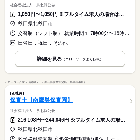
しずか
にぎやか
職場の様子
続きを読む
します。介護職員と連携しながら、お客様の一日をサポートし
社会福祉法人 県北報公会
【応募資格】 【資格】 普通自動車免許［必須］ ▼下記のうちい
ていただきます。安心のサポート体制が整っており、介護施設
◆働いた分を必要な時に◆ 働いた分の給与を給料日前に受け取
ずれかの資格をお持ちの方 正看護師 准看護師 【経験】 看護業
1,050円〜1,050円 ※フルタイム求人の場合は月額（換算額）、パート求人の場合は時間額を表示しています。
での看護に初めて挑戦する方にもおすすめです。
れる「給与前払い制度」を導入。前借りではなく、実際の勤務
務経験（年数不問）［必須］ 《備考》 ※業務上、車の運転をす
医療・介護・福祉関連
業界
実績に応じて利用できる福利厚生制度です。※入社翌月の第5営
る機会があるため運転免許は必須です。 ※高齢者施設での実務
秋田県北秋田市
業日より利用可能 ◆40代、50代が活躍中◆ そよ風では、40代、
経験は問いません。
続きを読む
50代のスタッフが多数活躍中。「子育てが落ち着いたので再び
続きを読む
交替制（シフト制） 就業時間１ 7時00分〜16時00分 就業時間２ 8時00分〜17時00分 就業時間３ 10時00分〜19時00分 就業時間に関する特記事項 ※勤務時間は応相談
応募資格
社会に出たい」「人の役に立つ仕事がしたい」という方に最適
【応募資格】 【資格】 普通自動車免許［必須］ ▼下記のうちい
日曜日，祝日，その他
です。同世代の仲間が多いため、人間関係も築きやすく定着率
時給 1,300円～1,500円
給与
◆働いた分を必要な時に◆ 働いた分の給与を給料日前に受け取
ずれかの資格をお持ちの方 正看護師 准看護師 【経験】 看護業
詳しい募集要項をすべて見る
の高さにもつながっています。年齢に縛られず、新しいスター
お仕事の特徴
れる「給与前払い制度」を導入。前借りではなく、実際の勤務
務経験（年数不問）［必須］ 《備考》 ※業務上、車の運転をす
▼下記別途支給 通勤手当 年末年始手当：380円/時 ※12/300時～
トが切れる場所です。 ◆楽しいイベント多数◆ 仕事のやりがい
実績に応じて利用できる福利厚生制度です。※入社翌月の第5営
詳細を見る
る機会があるため運転免許は必須です。 ※高齢者施設での実務
働く人の待遇向上
（ハローワークより転載）
1/324時 寸志あり：年2回（6月・12月） ※業績による
に加えて、楽しさもたくさん詰まった職場です。お客様様もス
業日より利用可能 ◆40代、50代が活躍中◆ そよ風では、40代、
経験は問いません。
続きを読む
タッフも一緒に楽しめるイベントが多数開催されています。イ
高収入
応募する
50代のスタッフが多数活躍中。「子育てが落ち着いたので再び
続きを読む
ベントを通してお客様の笑顔に触れたり、仲間と協力し達成感
社会に出たい」「人の役に立つ仕事がしたい」という方に最適
基本特徴
続きを読む
を味わうことで、日々のモチベーションアップにもつながりま
です。同世代の仲間が多いため、人間関係も築きやすく定着率
時給 1,300円～1,500円
給与
ハローワーク求人（掲載元：大館公共職業安定所 鷹巣出張所）
す。
新卒・第二
20代活躍
30代活躍
40代活躍
50代活躍
詳しい募集要項をすべて見る
続きを読む
の高さにもつながっています。年齢に縛られず、新しいスター
▼下記別途支給 通勤手当 年末年始手当：380円/時 ※12/300時～
トが切れる場所です。 ◆楽しいイベント多数◆ 仕事のやりがい
正社員登用
正社員
働く人の待遇向上
基本特徴
長期
期間・時間
高収入
1/324時 寸志あり：年2回（6月・12月） ※業績による
に加えて、楽しさもたくさん詰まった職場です。お客様様もス
保育士【南鷹巣保育園】
タッフも一緒に楽しめるイベントが多数開催されています。イ
募集条件
新卒・第二
20代活躍
30代活躍
40代活躍
50代活躍
1）9：00～17：00 2）9：00～17：00のうち1日4時間以上 ※勤
応募する
ベントを通してお客様の笑顔に触れたり、仲間と協力し達成感
務時間はいずれかでご相談が可能です。 休憩時間は法定通り 残
社会福祉法人 県北報公会
勤務先公開
交通費
勤務地固定
主婦・主夫
正社員登用
続きを読む
を味わうことで、日々のモチベーションアップにもつながりま
業ほぼなし
募集条件
216,108円〜244,846円 ※フルタイム求人の場合は月額（換算額）、パート求人の場合は時間額を表示しています。
す。
勤務先公開
交通費
勤務地固定
主婦・主夫
就業時間・曜日
続きを読む
就業時間・曜日
続きを読む
残業なし
週4日
平日休み
家庭都合休可
シフト勤務
秋田県北秋田市
長期
期間・時間
残業なし
週4日
平日休み
家庭都合休可
シフト勤務
働き方・環境
変形労働時間制 変形労働時間制の単位 １ヶ月単位 就業時間１ 7時00分〜16時00分 就業時間２ 8時00分〜17時00分 就業時間３ 10時00分〜19時00分
1）9：00～17：00 2）9：00～17：00のうち1日4時間以上 ※勤