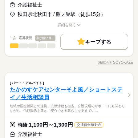
続きを読む
応募資格
◆育児休暇
介護福祉士
す。慣れてきたら、介護業務とあわせて、運営業務も既存の事
◆産前・産後休暇
【応募資格】 【資格】 介護福祉士［必須］ 普通自動車免許［必
業所にて管理者の下で学び、経験を積むことが可能◎しっかり
月給 273,000円～343,000円
給与
◆働いた分を必要な時に◆ 働いた分の給与を給料日前に受け取
秋田県北秋田市 / 鷹ノ巣駅（徒歩15分）
須］ 【経験】 介護業務経験3年以上 管理者経験あれば尚可 《備
詳しい募集要項をすべて見る
フォローいたしますので、ご安心ください！ ◆成果に応じた特
お仕事の特徴
休日・休暇
れる「給与前払い制度」を導入。前借りではなく、実際の勤務
考》 ※業務上、車の運転をする機会があるため運転免許は必須
▼給与詳細 資格手当：10,000円～10,000円 一律処遇改善手当：
別報酬◆ 施設運営への貢献やチームワーク、売上への寄与など
実績に応じて利用できる福利厚生制度です。※入社翌月の第5営
詳細を開く
です。
働く人の待遇向上
◆有給休暇
30,000円 職務手当：15,000円 住宅手当：規定あり 精勤手当：8,
多角的に日々の努力を評価し、賞与とは別に特別報酬を支給し
職種/応募資格
お仕事の特徴
給与/時間/休日
業日より利用可能 ◆能力に応じた業務から！◆ 入社後まずは、
続きを読む
◆介護休暇
000円 ▼下記別途支給 夜勤手当：6,000円/回 通勤手当 年末年始
ます。「目に見える評価」でやりがいを感じながら、仕事への
高収入
応募する
介護業務にも携わっていただき、現場を理解していただきま
続きを読む
◆育児休暇
手当：380円/時 ※12/300時～1/324時 賞与年2回（6月・12月）
応募状況
モチベーションを高められる制度です。努力が収入アップに直
今が狙い目！
す。慣れてきたら、介護業務とあわせて、運営業務も既存の事
キープする
◆産前・産後休暇
基本特徴
昇給年1回（4月） 特別報酬：平均34.1万円（最高額135万円）
続きを読む
結する環境で、自分の可能性を広げてみませんか。
介護福祉士
職種
業所にて管理者の下で学び、経験を積むことが可能◎しっかり
ひとりで
みんなで
仕事の仕方
月給 273,000円～343,000円
給与
※2025年6月支給実績 ※一律処遇改善手当は試用期間中（3ヶ
新卒・第二
20代活躍
30代活躍
40代活躍
50代活躍
詳しい募集要項をすべて見る
続きを読む
フォローいたしますので、ご安心ください！ ◆成果に応じた特
高齢者向け介護施設で、お客様やご家族の相談に寄り添いなが
月）は支給なし
▼給与詳細 資格手当：10,000円～10,000円 一律処遇改善手当：
別報酬◆ 施設運営への貢献やチームワーク、売上への寄与など
ら、自立した生活を支えるお仕事です。ケアプランの作成・契
募集条件
働く人の待遇向上
基本特徴
勤務時間
高収入
30,000円 職務手当：15,000円 住宅手当：規定あり 精勤手当：8,
株式会社SOYOKAZE
多角的に日々の努力を評価し、賞与とは別に特別報酬を支給し
しずか
にぎやか
職場の様子
職種/応募資格
お仕事の特徴
給与/時間/休日
約対応・利用調整などの相談業務に加え、地域や医療機関との
000円 ▼下記別途支給 夜勤手当：6,000円/回 通勤手当 年末年始
勤務先公開
交通費
勤務地固定
主婦・主夫
ます。「目に見える評価」でやりがいを感じながら、仕事への
新卒・第二
20代活躍
30代活躍
40代活躍
50代活躍
早番）6：30～15：30
連携、広報活動も担当。介護現場のサポートにも関わりなが
応募する
手当：380円/時 ※12/300時～1/324時 賞与年2回（6月・12月）
モチベーションを高められる制度です。努力が収入アップに直
日勤）8：30～17：30
募集条件
ら、信頼関係を築き、安心できる暮らしを支えていきます。
勤務先公開
交通費
勤務地固定
主婦・主夫
就業時間・曜日
昇給年1回（4月） 特別報酬：平均34.1万円（最高額135万円）
続きを読む
結する環境で、自分の可能性を広げてみませんか。
遅番）10：30～19：30
介護福祉士
医療・介護・福祉関連
業界
職種
就業時間・曜日
パート・アルバイト
ひとりで
みんなで
仕事の仕方
平日休み
家庭都合休可
シフト勤務
※2025年6月支給実績 ※一律処遇改善手当は試用期間中（3ヶ
平日休み
家庭都合休可
シフト勤務
夜勤）17：00～翌10：00
続きを読む
たかのすケアセンターそよ風／ショートステ
高齢者向け介護施設で、お客様やご家族の相談に寄り添いなが
働き方・環境
月）は支給なし
休憩時間60分
応募資格
働き方・環境
ら、自立した生活を支えるお仕事です。ケアプランの作成・契
イ／生活相談員
勤務時間
ブランクOK
産休・育休
社会保険制度
研修制度
しずか
にぎやか
職場の様子
約対応・利用調整などの相談業務に加え、地域や医療機関との
【応募資格】 【資格】 普通自動車免許［必須］ ▼下記のうちい
ブランクOK
産休・育休
社会保険制度
研修制度
早番）6：30～15：30
地域や医療機関との連携、広報活動も担当。介護現場のサポートにも関わり
連携、広報活動も担当。介護現場のサポートにも関わりなが
資格支援
制服あり
まかない
◆働いた分を必要な時に◆ 働いた分の給与を給料日前に受け取
ずれかの資格をお持ちの方 社会福祉士 精神保健福祉士 社会福祉
休日・休暇
ながら、信頼関係を築き、安心できる暮らしを支えてい…
日勤）8：30～17：30
資格支援
制服あり
まかない
ら、信頼関係を築き、安心できる暮らしを支えていきます。
れる「給与前払い制度」を導入。前借りではなく、実際の勤務
主事任用資格 介護支援専門員 介護福祉士（3年以上） 【経験】
遅番）10：30～19：30
医療・介護・福祉関連
業界
年間休日107日 ※シフト制（月9公休、2月は8公休） ◆リフレッ
実績に応じて利用できる福利厚生制度です。※入社翌月の第5営
未経験OK 《備考》 ※業務上、車の運転をする機会があるため
夜勤）17：00～翌10：00
シュ休暇（年間17日） ◆有給休暇 ◆特別休暇 ◆介護休暇 ◆育
業日より利用可能 ◆未経験でも安心◆ 介護福祉士の資格があれ
1,100円～1,300円
時給
運転免許は必須です。 ※生活相談員のご経験があれば尚可。 ※
続きを読む
交通費全額支給
休憩時間60分
児休暇 ◆産前・産後休暇
ば、相談業務未経験の方でもチャレンジ可能。実務経験が浅い
続きを読む
応募資格
ブランクのある方や、生活相談員にチャレンジしたい方のご応
介護福祉士
方やブランクのある方も、丁寧な研修と先輩のサポ―トがある
募も大歓迎です！