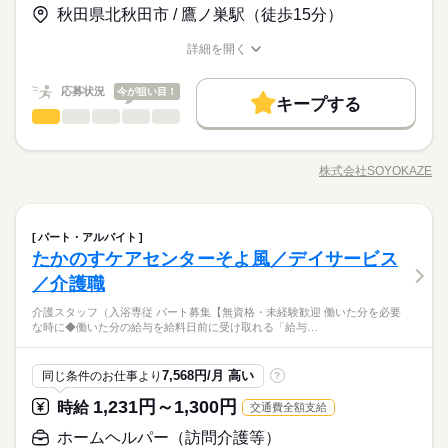
詳しい募集要項をすべて見る
ことが可能です。育児や介護を両立しているスタッフも多数在
お仕事の特徴
れる「給与前払い制度」を導入。前借りではなく、実際の勤務
◆介護休暇
秋田県北秋田市 / 鷹ノ巣駅（徒歩15分）
経験の方も大歓迎です！ ※Wワークでの勤務を希望される方へ
▼給与詳細 処遇改善手当：220円/時 夜勤手当：6,000円/回 ▼下
籍しています。 ◆スキルアップも叶う◆ 幅広いサービスを展開
実績に応じて利用できる福利厚生制度です。※入社翌月の第5営
◆育児休暇
現在の就業先で、正社員やフルパート等で週40時間以上就業し
基本特徴
記別途支給 通勤手当 年末年始手当：380円/時 ※12/300時～1/32
する当社ならではの強みとして、在宅系から入居系まで様々な
業日より利用可能 ◆夜勤手当しっかり支給◆ 夜勤1回につき6,0
◆産前・産後休暇
詳細を開く
ている場合、 応募をお受けすることが出来ません。予めご了承
続きを読む
4時 寸志あり：年2回（6月・12月） ※業績による ※処遇改善手
経験を積むことが可能。スキルの幅が広がり、介護のプロフェ
未経験OK
新卒・第二
20代活躍
30代活躍
40代活躍
職種/応募資格
お仕事の特徴
給与/時間/休日
応募する
00円の手当を支給。夜勤の頑張りをしっかり収入に反映しま
続きを読む
ください。
当は試用期間中（3ヶ月）は支給なし
ッショナルとして大きく成長できます。「もっと経験を積みた
す。残業もほとんどなく、身体に無理なく働けるのも魅力。家
50代活躍
正社員登用
続きを読む
応募状況
い」「将来はマネジメントにも挑戦したい」そんな方のキャリ
今が狙い目！
庭やプライベートと両立しながら、自分らしい働き方を叶える
キープする
時給 1,251円～1,420円
給与
アアップを全力で応援します。
ホームヘルパー（訪問介護等）
職種
募集条件
詳しい募集要項をすべて見る
続きを読む
ことが可能です。育児や介護を両立しているスタッフも多数在
ひとりで
みんなで
仕事の仕方
▼給与詳細 処遇改善手当：220円/時 夜勤手当：6,000円/回 ▼下
籍しています。 ◆スキルアップも叶う◆ 幅広いサービスを展開
勤務先公開
交通費
勤務地固定
主婦・主夫
お客様の笑顔と安心を支える介護のお仕事です。日常生活のサ
基本特徴
長期
期間・時間
記別途支給 通勤手当 年末年始手当：380円/時 ※12/300時～1/32
する当社ならではの強みとして、在宅系から入居系まで様々な
ポートや身体介助（食事・入浴・排せつ・移乗など）をはじ
4時 寸志あり：年2回（6月・12月） ※業績による ※処遇改善手
株式会社SOYOKAZE
未経験OK
新卒・第二
20代活躍
30代活躍
40代活躍
経験を積むことが可能。スキルの幅が広がり、介護のプロフェ
しずか
にぎやか
就業時間・曜日
職場の様子
17：00～翌10：00
職種/応募資格
お仕事の特徴
給与/時間/休日
め、レクリエーションの企画・実施、ご利用報告などの書類作
応募する
当は試用期間中（3ヶ月）は支給なし
ッショナルとして大きく成長できます。「もっと経験を積みた
※週1回～就業回数のご相談が可能です。
成、送迎業務など幅広い業務を担当。チームで協力しながら、
残業なし
週1日～
平日休み
家庭都合休可
50代活躍
正社員登用
続きを読む
い」「将来はマネジメントにも挑戦したい」そんな方のキャリ
お客様の笑顔をつくるやりがいのあるお仕事です。 ◆あなたら
続きを読む
募集条件
勤務先公開
交通費
勤務地固定
主婦・主夫
アアップを全力で応援します。
シフト勤務
休憩時間60分
ホームヘルパー（訪問介護等）
医療・介護・福祉関連
業界
職種
しさを尊重◆ 髪色・髪型・ネイル・ヒゲは原則自由（社内規定
続きを読む
パート・アルバイト
ひとりで
みんなで
仕事の仕方
就業時間・曜日
残業ほぼなし
あり）。社員一人ひとりの個性や価値観を大切にするため、身
たかのすケアセンターそよ風／デイサービス
働き方・環境
お客様の笑顔と安心を支える介護のお仕事です。日常生活のサ
長期
期間・時間
残業なし
週1日～
平日休み
家庭都合休可
だしなみルールを見直しました。清潔感と節度を大切にできれ
応募資格
ポートや身体介助（食事・入浴・排せつ・移乗など）をはじ
／介護職
ブランクOK
産休・育休
社会保険制度
研修制度
ば、自分らしいスタイルで無理なく働ける環境です。
しずか
にぎやか
職場の様子
17：00～翌10：00
め、レクリエーションの企画・実施、ご利用報告などの書類作
シフト勤務
【応募資格】 【資格】 資格ナシでもOK 初任者研修（ヘルパー2
休日・休暇
※週1回～就業回数のご相談が可能です。
資格支援
制服あり
バイク自転車
車OK
介護スタッフ（入浴専従 パート募集【無資格・未経験歓迎 働いた分を必要
成、送迎業務など幅広い業務を担当。チームで協力しながら、
◆働いた分を必要な時に◆ 働いた分の給与を給料日前に受け取
働き方・環境
級） ホームヘルパー1級 介護職員基礎研修 介護職員実務者研修
な時に◆働いた分の給与を給料日前に受け取れる「給与…
お客様の笑顔をつくるやりがいのあるお仕事です。 ◆あなたら
続きを読む
◆有給休暇
れる「給与前払い制度」を導入。前借りではなく、実際の勤務
介護福祉士 【経験】 未経験OK 《備考》 ※介護業務のご経験や
ブランクOK
産休・育休
社会保険制度
研修制度
休憩時間60分
医療・介護・福祉関連
業界
しさを尊重◆ 髪色・髪型・ネイル・ヒゲは原則自由（社内規定
◆介護休暇
実績に応じて利用できる福利厚生制度です。※入社翌月の第5営
資格があれば尚可。 ※ブランクのある方はもちろん、無資格未
残業ほぼなし
あり）。社員一人ひとりの個性や価値観を大切にするため、身
◆育児休暇
業日より利用可能 ◆正社員登用あり◆ 正社員登用試験を継続的
資格支援
制服あり
バイク自転車
車OK
経験の方も大歓迎です！
続きを読む
7,568円/月 高い
同じ条件のお仕事より
?
だしなみルールを見直しました。清潔感と節度を大切にできれ
◆産前・産後休暇
に実施しており、年間100名以上がキャリアアップを実現してい
続きを読む
応募資格
ば、自分らしいスタイルで無理なく働ける環境です。
1,231円～1,300円
ます。これまでの経験や頑張りがしっかり評価され、正社員と
時給
交通費全額支給
【応募資格】 【資格】 資格ナシでもOK 初任者研修（ヘルパー2
休日・休暇
して安定した働き方を目指せます。「長く腰を据えて働きた
月給 243,252円～255,920円
給与
◆働いた分を必要な時に◆ 働いた分の給与を給料日前に受け取
級） ホームヘルパー1級 介護職員基礎研修 介護職員実務者研修
ホームヘルパー（訪問介護等）
詳しい募集要項をすべて見る
い」「将来を見据えてキャリアを積みたい」そんな方を全力で
お仕事の特徴