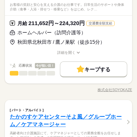
お客様の笑顔と安心を支える介護のお仕事です。日常生活のサポートや身体
介助（食事・入浴・排せつ・移乗など）をはじめ、レク…
211,652円～224,320円
月給
交通費全額支給
ホームヘルパー（訪問介護等）
秋田県北秋田市 / 鷹ノ巣駅（徒歩15分）
詳細を開く
職種/応募資格
お仕事の特徴
給与/時間/休日
応募状況
今が狙い目！
キープする
ホームヘルパー（訪問介護等）
職種
ひとりで
みんなで
仕事の仕方
お客様の笑顔と安心を支える介護のお仕事です。日常生活のサ
ポートや身体介助（食事・入浴・排せつ・移乗など）をはじ
株式会社SOYOKAZE
しずか
にぎやか
職場の様子
職種/応募資格
お仕事の特徴
給与/時間/休日
め、レクリエーションの企画・実施、ご利用報告などの書類作
成、送迎業務など幅広い業務を担当。チームで協力しながら、
お客様の笑顔をつくるやりがいのあるお仕事です。 ◆あなたら
続きを読む
ホームヘルパー（訪問介護等）
医療・介護・福祉関連
業界
職種
しさを尊重◆ 髪色・髪型・ネイル・ヒゲは原則自由（社内規定
パート・アルバイト
ひとりで
みんなで
仕事の仕方
あり）。社員一人ひとりの個性や価値観を大切にするため、身
たかのすケアセンターそよ風／グループホー
お客様の笑顔と安心を支える介護のお仕事です。日常生活のサ
だしなみルールを見直しました。清潔感と節度を大切にできれ
応募資格
ポートや身体介助（食事・入浴・排せつ・移乗など）をはじ
ム／ケアマネージャー
ば、自分らしいスタイルで無理なく働ける環境です。
しずか
にぎやか
職場の様子
め、レクリエーションの企画・実施、ご利用報告などの書類作
【応募資格】 【資格】 普通自動車免許［必須］ 資格ナシでもO
高齢者向け介護施設にて、ケアマネジャーとしての業務全般をお任せしま
成、送迎業務など幅広い業務を担当。チームで協力しながら、
◆働いた分を必要な時に◆ 働いた分の給与を給料日前に受け取
K 初任者研修（ヘルパー2級） ホームヘルパー1級 介護職員基礎