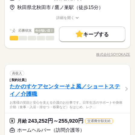
お仕事の特徴
れる「給与前払い制度」を導入。前借りではなく、実際の勤務
主事任用資格 介護支援専門員 介護福祉士（3年以上） 【経験】
▼下記別途支給 通勤手当 年末年始手当：380円/時 ※12/300時～
る環境が整っています。 ◆フォローアップ体制万全◆ そよ風で
◆有給休暇
実績に応じて利用できる福利厚生制度です。※入社翌月の第5営
秋田県北秋田市 / 鷹ノ巣駅（徒歩15分）
未経験OK 《備考》 ※業務上、車の運転をする機会があるため
基本特徴
1/324時 寸志あり：年2回（6月・12月） ※業績による
は充実したフォローアップ体制を整えています。経験や年齢、
◆介護休暇
業日より利用可能 ◆未経験でも安心◆ 介護福祉士の資格があれ
運転免許は必須です。 ※生活相談員のご経験があれば尚可。 ※
続きを読む
職種に関わらず、OJT制度で先輩スタッフが丁寧に指導。定期的
未経験OK
新卒・第二
20代活躍
30代活躍
40代活躍
応募する
◆育児休暇
ば、相談業務未経験の方でもチャレンジ可能。実務経験が浅い
詳細を開く
続きを読む
ブランクのある方や生活相談員にチャレンジしたい方のご応募
な面談やフォロー研修も実施し、疑問や不安をその場で解消で
職種/応募資格
お仕事の特徴
給与/時間/休日
◆産前・産後休暇
方やブランクのある方も、丁寧な研修と先輩のサポートがある
も大歓迎です！
50代活躍
正社員登用
続きを読む
きます。さらに、各種資格の取得支援制度もあり、スキルアッ
ので安心してスタートできます。「誰かの役に立ちたい」「新
時給 1,100円～1,300円
給与
応募状況
今が狙い目！
プをしっかりサポート。長く安心して働ける環境です。
キープする
募集条件
詳しい募集要項をすべて見る
続きを読む
しいキャリアに挑戦したい」そんな気持ちをしっかり受け止め
ホームヘルパー（訪問介護等）
職種
▼下記別途支給 通勤手当 年末年始手当：380円/時 ※12/300時～
る環境が整っています。 ◆フォローアップ体制万全◆ そよ風で
ひとりで
みんなで
仕事の仕方
勤務先公開
交通費
勤務地固定
主婦・主夫
基本特徴
長期
期間・時間
1/324時 寸志あり：年2回（6月・12月） ※業績による
は充実したフォローアップ体制を整えています。経験や年齢、
高齢者向け介護施設での夜勤業務です。夕食や朝食時の配膳・
未経験OK
新卒・第二
20代活躍
30代活躍
40代活躍
職種に関わらず、OJT制度で先輩スタッフが丁寧に指導。定期的
就業時間・曜日
早番）6：30～15：30 日勤）8：30～17：30 遅番）10：30～1
食事介助、就寝・起床時の移動や排泄介助など、夜間の生活支
応募する
株式会社SOYOKAZE
しずか
にぎやか
職場の様子
な面談やフォロー研修も実施し、疑問や不安をその場で解消で
9：30 休憩時間60分 残業ほぼなし
職種/応募資格
お仕事の特徴
給与/時間/休日
援全般を担当。巡回や安否確認、急変時の対応、介護記録の作
残10未満
残20未満
週4日
平日休み
家庭都合休可
50代活躍
正社員登用
続きを読む
きます。さらに、各種資格の取得支援制度もあり、スキルアッ
成も行います。空き時間にはフロアや居室の清掃、洗濯、物品
募集条件
勤務先公開
交通費
勤務地固定
主婦・主夫
プをしっかりサポート。長く安心して働ける環境です。
シフト勤務
補充などを行い、夜間でも快適な環境を整える役割です。
続きを読む
就業時間・曜日
ホームヘルパー（訪問介護等）
医療・介護・福祉関連
続きを読む
業界
職種
高収入
ひとりで
みんなで
仕事の仕方
働き方・環境
長期
期間・時間
残10未満
残20未満
週4日
平日休み
家庭都合休可
契約社員
高齢者向け介護施設での夜勤業務です。夕食や朝食時の配膳・
ブランクOK
産休・育休
社会保険制度
研修制度
たかのすケアセンターそよ風／ショートステ
応募資格
早番）6：30～15：30 日勤）8：30～17：30 遅番）10：30～1
食事介助、就寝・起床時の移動や排泄介助など、夜間の生活支
シフト勤務
しずか
にぎやか
休日・休暇
職場の様子
9：30 休憩時間60分 残業ほぼなし
資格支援
制服あり
バイク自転車
車OK
まかない
援全般を担当。巡回や安否確認、急変時の対応、介護記録の作
イ／介護職
働き方・環境
【応募資格】 資格ナシでもOK 《備考》 ※介護業務のご経験や
成も行います。空き時間にはフロアや居室の清掃、洗濯、物品
◆働いた分を必要な時に◆ 働いた分の給与を給料日前に受け取
◆有給休暇
資格があれば尚可。 ※ブランクのある方はもちろん、無資格未
ブランクOK
産休・育休
社会保険制度
研修制度
お客様の笑顔と安心を支える介護のお仕事です。日常生活のサポートや身体
補充などを行い、夜間でも快適な環境を整える役割です。
れる「給与前払い制度」を導入。前借りではなく、実際の勤務
◆介護休暇
経験の方も大歓迎です！ ※Wワークでの勤務を希望される方へ
介助（食事・入浴・排せつ・移乗など）をはじめ、レク…
医療・介護・福祉関連
続きを読む
業界
実績に応じて利用できる福利厚生制度です。※入社翌月の第5営
◆育児休暇
資格支援
制服あり
バイク自転車
車OK
まかない
現在の就業先で、正社員やフルパート等で週40時間以上就業し
業日より利用可能 ◆夜勤手当しっかり支給◆ 夜勤1回につき6,0
◆産前・産後休暇
ている場合、 応募をお受けすることが出来ません。予めご了承
続きを読む
00円の手当を支給。夜勤の頑張りをしっかり収入に反映しま
続きを読む
243,252円～255,920円
応募資格
月給
ください。
交通費全額支給
す。残業もほとんどなく、身体に無理なく働けるのも魅力。家
休日・休暇
【応募資格】 資格ナシでもOK 《備考》 ※介護業務のご経験や
ホームヘルパー（訪問介護等）
庭やプライベートと両立しながら、自分らしい働き方を叶える
時給 1,251円～1,420円
給与
◆働いた分を必要な時に◆ 働いた分の給与を給料日前に受け取
◆有給休暇
資格があれば尚可。 ※ブランクのある方はもちろん、無資格未