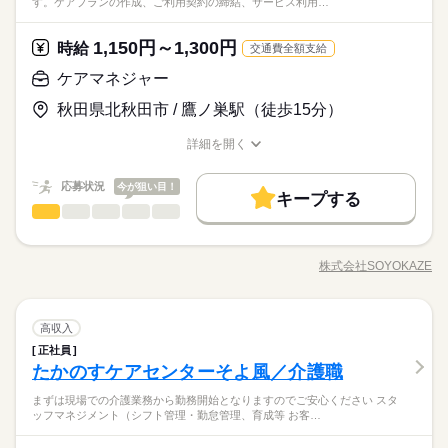
す。ケアプランの作成、ご利用契約の締結、サービス利用…
お客様の笑顔をつくるやりがいのあるお仕事です。 ◆あなたら
続きを読む
れる「給与前払い制度」を導入。前借りではなく、実際の勤務
研修 介護職員実務者研修 介護福祉士 【経験】 未経験OK 《備
医療・介護・福祉関連
業界
しさを尊重◆ 髪色・髪型・ネイル・ヒゲは原則自由（社内規定
実績に応じて利用できる福利厚生制度です。※入社翌月の第5営
考》 ※業務上、車の運転をする場合があるため、運転免許は必
あり）。社員一人ひとりの個性や価値観を大切にするため、身
業日より利用可能 ◆イベント企画も担当◆ お客様が楽しめるレ
1,150円～1,300円
時給
須です。 ※介護施設でのご経験や、資格があれば尚可。 ※ブラ
続きを読む
交通費全額支給
だしなみルールを見直しました。清潔感と節度を大切にできれ
クリエーションや季節のイベント、ゲームなどを自分で企画・
続きを読む
応募資格
ンクのある方、無資格・未経験の方も大歓迎です！
ケアマネジャー
ば、自分らしいスタイルで無理なく働ける環境です。
実施できます。アイデアを活かして「笑顔になれる瞬間」をた
【応募資格】 【資格】 普通自動車免許［必須］ 資格ナシでもO
くさん作れるのが魅力。お客様から「楽しかった」「またやり
月給 211,652円～224,320円
給与
◆働いた分を必要な時に◆ 働いた分の給与を給料日前に受け取
秋田県北秋田市 / 鷹ノ巣駅（徒歩15分）
K 初任者研修（ヘルパー2級） ホームヘルパー1級 介護職員基礎
詳しい募集要項をすべて見る
たい」という声を直接聞けるやりがいのある仕事です。企画好
お仕事の特徴
れる「給与前払い制度」を導入。前借りではなく、実際の勤務
研修 介護職員実務者研修 介護福祉士 【経験】 未経験OK 《備
▼給与詳細 処遇改善手当：34,320円 ▼下記別途支給 通勤手当
きな方にもピッタリです。 ◆フォローアップ体制万全◆ そよ風
実績に応じて利用できる福利厚生制度です。※入社翌月の第5営
詳細を開く
考》 ※業務上、車の運転をする場合があるため、運転免許は必
基本特徴
年末年始手当：380円/時 ※12/300時～1/324時 寸志あり：年2回
では充実したフォローアップ体制を整えています。経験や年
職種/応募資格
お仕事の特徴
給与/時間/休日
業日より利用可能 ◆イベント企画も担当◆ お客様が楽しめるレ
須です。 ※介護施設でのご経験や、資格があれば尚可。 ※ブラ
続きを読む
（6月・12月） ※業績による 特別報酬：平均33.8万円（最高額1
齢、職種に関わらず、OJT制度で先輩スタッフが丁寧に指導。定
未経験OK
新卒・第二
20代活躍
30代活躍
40代活躍
応募する
クリエーションや季節のイベント、ゲームなどを自分で企画・
続きを読む
ンクのある方、無資格・未経験の方も大歓迎です！
30万円） ※2025年6月支給実績 ※処遇改善手当は試用期間中（3
応募状況
期的な面談やフォロー研修も実施し、疑問や不安をその場で解
今が狙い目！
実施できます。アイデアを活かして「笑顔になれる瞬間」をた
キープする
50代活躍
正社員登用
ヶ月）は支給なし
続きを読む
消できます。さらに、各種資格の取得支援制度もあり、スキル
ケアマネジャー
職種
くさん作れるのが魅力。お客様から「楽しかった」「またやり
ひとりで
みんなで
仕事の仕方
月給 211,652円～224,320円
給与
アップをしっかりサポート。長く安心して働ける環境です。
募集条件
詳しい募集要項をすべて見る
続きを読む
たい」という声を直接聞けるやりがいのある仕事です。企画好
高齢者向け介護施設にて、ケアマネジャーとしての業務全般を
▼給与詳細 処遇改善手当：34,320円 ▼下記別途支給 通勤手当
きな方にもピッタリです。 ◆フォローアップ体制万全◆ そよ風
勤務先公開
交通費
勤務地固定
主婦・主夫
お任せします。ケアプランの作成、ご利用契約の締結、サービ
基本特徴
長期
期間・時間
年末年始手当：380円/時 ※12/300時～1/324時 寸志あり：年2回
株式会社SOYOKAZE
では充実したフォローアップ体制を整えています。経験や年
しずか
にぎやか
職場の様子
職種/応募資格
お仕事の特徴
給与/時間/休日
ス利用調整、書類作成、担当者会議への出席、ご家族や関係機
（6月・12月） ※業績による 特別報酬：平均33.8万円（最高額1
未経験OK
新卒・第二
20代活躍
30代活躍
40代活躍
齢、職種に関わらず、OJT制度で先輩スタッフが丁寧に指導。定
就業時間・曜日
早番）8：00～17：00
関との連携などを担当。介護業務やその他付随業務も行ってい
応募する
30万円） ※2025年6月支給実績 ※処遇改善手当は試用期間中（3
期的な面談やフォロー研修も実施し、疑問や不安をその場で解
日勤）8：30～17：30
ただきます。お客様の安心した暮らしを支える役割です。
残10未満
残20未満
平日休み
家庭都合休可
50代活躍
正社員登用
ヶ月）は支給なし
続きを読む
消できます。さらに、各種資格の取得支援制度もあり、スキル
遅番）9：00～18：00
ケアマネジャー
医療・介護・福祉関連
業界
職種
高収入
募集条件
ひとりで
みんなで
仕事の仕方
勤務先公開
交通費
勤務地固定
主婦・主夫
アップをしっかりサポート。長く安心して働ける環境です。
シフト勤務
休憩時間60分
続きを読む
正社員
高齢者向け介護施設にて、ケアマネジャーとしての業務全般を
就業時間・曜日
たかのすケアセンターそよ風／介護職
応募資格
働き方・環境
お任せします。ケアプランの作成、ご利用契約の締結、サービ
長期
期間・時間
残10未満
残20未満
平日休み
家庭都合休可
しずか
にぎやか
職場の様子
ス利用調整、書類作成、担当者会議への出席、ご家族や関係機
【応募資格】 【資格】 介護支援専門員 普通自動車免許 ※いず
ブランクOK
産休・育休
社会保険制度
研修制度
まずは現場での介護業務から勤務開始となりますのでご安心ください スタ
休日・休暇
早番）8：00～17：00
関との連携などを担当。介護業務やその他付随業務も行ってい
◆働いた分を必要な時に◆ 働いた分の給与を給料日前に受け取
シフト勤務
れも必須 【経験】 ケアマネ業務経験（年数不問） 《備考》 ※
ッフマネジメント（シフト管理・勤怠管理、育成等 お客…
日勤）8：30～17：30
資格支援
制服あり
バイク自転車
車OK
まかない
ただきます。お客様の安心した暮らしを支える役割です。
年間休日107日※シフト制（月9公休、2月は8公休）◆リフレッ
れる「給与前払い制度」を導入。前借りではなく、実際の勤務
働き方・環境
業務上、車の運転をする機会があるため運転免許は必須です。
遅番）9：00～18：00
医療・介護・福祉関連
業界
シュ休暇（年間17日）◆有給休暇◆特別休暇◆介護休暇◆育児
実績に応じて利用できる福利厚生制度です。※入社翌月の第5営