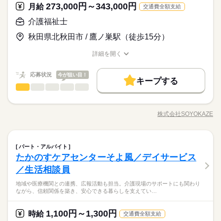
※計画作成担当者としてのご経験は問いません。 ※主任介護支
ブランクOK
産休・育休
社会保険制度
研修制度
273,000円～343,000円
休憩時間60分
月給
交通費全額支給
休暇◆産前・産後休暇
業日より利用可能 ◆ブランクOKで安心◆ 子育てや介護などで
援専門員をお持ちの方も大歓迎です！
続きを読む
現場を離れていた方も大歓迎！丁寧な研修と先輩スタッフのサ
続きを読む
資格支援
制服あり
バイク自転車
車OK
まかない
応募資格
介護福祉士
ポート体制が整っているので、ブランクがある方でも安心して
【応募資格】 【資格】 介護支援専門員 普通自動車免許 ※いず
休日・休暇
仕事復帰できます。「もう一度、人と関わる仕事がしたい」
秋田県北秋田市 / 鷹ノ巣駅（徒歩15分）
時給 1,150円～1,300円
給与
◆働いた分を必要な時に◆ 働いた分の給与を給料日前に受け取
れも必須 【経験】 ケアマネ業務経験（年数不問） 《備考》 ※
詳しい募集要項をすべて見る
「培った経験を活かしたい」そんな気持ちをしっかり受け止め
お仕事の特徴
年間休日107日※シフト制（月9公休、2月は8公休）◆リフレッ
れる「給与前払い制度」を導入。前借りではなく、実際の勤務
業務上、車の運転をする機会があるため運転免許は必須です。
▼下記別途支給 通勤手当 年末年始手当：380円/時 ※12/300時～
る職場です。久しぶりの社会復帰を応援します。 ◆温かい雰囲
詳細を開く
シュ休暇（年間17日）◆有給休暇◆特別休暇◆介護休暇◆育児
実績に応じて利用できる福利厚生制度です。※入社翌月の第5営
※計画作成担当者としてのご経験は問いません。 ※主任介護支
基本特徴
1/324時 寸志あり：年2回（6月・12月） ※業績による
職種/応募資格
お仕事の特徴
給与/時間/休日
気の職場◆ お客様はもちろん、一緒に働く仲間同士の信頼関係
休暇◆産前・産後休暇
業日より利用可能 ◆ブランクOKで安心◆ 子育てや介護などで
援専門員をお持ちの方も大歓迎です！
続きを読む
も大切にしている職場です。困った時は自然と助け合い、喜び
新卒・第二
20代活躍
30代活躍
40代活躍
50代活躍
応募する
現場を離れていた方も大歓迎！丁寧な研修と先輩スタッフのサ
続きを読む
応募状況
今が狙い目！
はみんなで共有。人を思いやる文化が根付いており、「この仲
キープする
ポート体制が整っているので、ブランクがある方でも安心して
正社員登用
介護福祉士
続きを読む
職種
間と働けて良かった」と思える環境です。人間関係が良く、長
ひとりで
みんなで
仕事の仕方
仕事復帰できます。「もう一度、人と関わる仕事がしたい」
時給 1,150円～1,300円
給与
く働きたくなる職場を目指しています。
募集条件
詳しい募集要項をすべて見る
続きを読む
「培った経験を活かしたい」そんな気持ちをしっかり受け止め
管理者候補として施設運営全般のサポートをしていただきま
▼下記別途支給 通勤手当 年末年始手当：380円/時 ※12/300時～
る職場です。久しぶりの社会復帰を応援します。 ◆温かい雰囲
す。 ★まずは現場での介護業務から勤務開始となりますのでご
勤務先公開
交通費
勤務地固定
主婦・主夫
株式会社SOYOKAZE
基本特徴
長期
しずか
にぎやか
期間・時間
職場の様子
1/324時 寸志あり：年2回（6月・12月） ※業績による
職種/応募資格
お仕事の特徴
給与/時間/休日
気の職場◆ お客様はもちろん、一緒に働く仲間同士の信頼関係
安心ください。 ・スタッフマネジメント（シフト管理・勤怠管
新卒・第二
20代活躍
30代活躍
40代活躍
50代活躍
も大切にしている職場です。困った時は自然と助け合い、喜び
理、育成等） ・お客様、ご家族対応 ・管理職会議への参加 ◆あ
就業時間・曜日
1）8：00～17：00 2）8：00～18：30のうち3時間以上 ※上記い
応募する
はみんなで共有。人を思いやる文化が根付いており、「この仲
なたらしさを尊重◆ 髪色・髪型・ネイル・ヒゲは原則自由（社
続きを読む
ずれかで就業時間の相談が可能です。 ※週2日～勤務日数のご相
扶養内
週2・3日
平日休み
家庭都合休可
シフト勤務
正社員登用
介護福祉士
医療・介護・福祉関連
続きを読む
業界
職種
間と働けて良かった」と思える環境です。人間関係が良く、長
内規定あり）。社員一人ひとりの個性や価値観を大切にするた
談ください。 休憩時間は法定通り 残業ほぼなし
パート・アルバイト
ひとりで
みんなで
仕事の仕方
募集条件
勤務先公開
交通費
勤務地固定
主婦・主夫
く働きたくなる職場を目指しています。
め、身だしなみルールを見直しました。清潔感と節度を大切に
働き方・環境
たかのすケアセンターそよ風／デイサービス
続きを読む
管理者候補として施設運営全般のサポートをしていただきま
就業時間・曜日
できれば、自分らしいスタイルで無理なく働ける環境です。
続きを読む
応募資格
す。 ★まずは現場での介護業務から勤務開始となりますのでご
ブランクOK
産休・育休
社会保険制度
研修制度
／生活相談員
長期
しずか
にぎやか
期間・時間
職場の様子
扶養内
週2・3日
平日休み
家庭都合休可
シフト勤務
安心ください。 ・スタッフマネジメント（シフト管理・勤怠管
【応募資格】 【資格】 介護福祉士［必須］ 普通自動車免許［必
資格支援
制服あり
バイク自転車
車OK
まかない
地域や医療機関との連携、広報活動も担当。介護現場のサポートにも関わり
働き方・環境
理、育成等） ・お客様、ご家族対応 ・管理職会議への参加 ◆あ
◆働いた分を必要な時に◆ 働いた分の給与を給料日前に受け取
1）8：00～17：00 2）8：00～18：30のうち3時間以上 ※上記い
須］ 【経験】 介護業務経験3年以上 管理者経験あれば尚可 《備
ながら、信頼関係を築き、安心できる暮らしを支えてい…
休日・休暇
なたらしさを尊重◆ 髪色・髪型・ネイル・ヒゲは原則自由（社
続きを読む
れる「給与前払い制度」を導入。前借りではなく、実際の勤務
ずれかで就業時間の相談が可能です。 ※週2日～勤務日数のご相
考》 ※業務上、車の運転をする機会があるため運転免許は必須
ブランクOK
産休・育休
社会保険制度
研修制度
医療・介護・福祉関連
業界
内規定あり）。社員一人ひとりの個性や価値観を大切にするた
実績に応じて利用できる福利厚生制度です。※入社翌月の第5営
談ください。 休憩時間は法定通り 残業ほぼなし
です。
◆有給休暇
資格支援
制服あり
バイク自転車
車OK
まかない
め、身だしなみルールを見直しました。清潔感と節度を大切に
業日より利用可能 ◆能力に応じた業務から！◆ 入社後まずは、
1,100円～1,300円
時給
続きを読む
交通費全額支給
◆介護休暇
できれば、自分らしいスタイルで無理なく働ける環境です。
介護業務にも携わっていただき、現場を理解していただきま
続きを読む