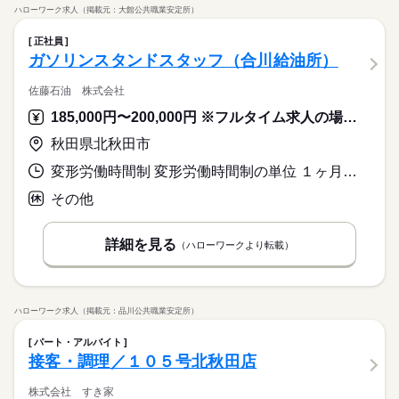
ハローワーク求人（掲載元：大館公共職業安定所）
正社員
ガソリンスタンドスタッフ（合川給油所）
佐藤石油 株式会社
185,000円〜200,000円 ※フルタイム求人の場合は月額（換算額）、パート求人の場合は時間額を表示しています。
秋田県北秋田市
変形労働時間制 変形労働時間制の単位 １ヶ月単位 就業時間１ 7時00分〜16時00分 就業時間２ 9時00分〜18時00分 就業時間３ 10時00分〜19時00分 就業時間に関する特記事項 ◎（１）～（３）のシフト制
その他
詳細を見る
（ハローワークより転載）
ハローワーク求人（掲載元：品川公共職業安定所）
パート・アルバイト
接客・調理／１０５号北秋田店
株式会社 すき家