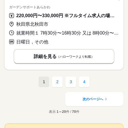
ガーデンサポートあらかわ
220,000円〜330,000円 ※フルタイム求人の場合は月額（換算額）、パート求人の場合は時間額を表示しています。
秋田県北秋田市
就業時間１ 7時30分〜16時30分 又は 8時00分〜17時00分の時間の間の8時間程度 就業時間に関する特記事項 ・作業現場により集合時間が変わります。
日曜日，その他
詳細を見る
（ハローワークより転載）
1
2
3
4
次のページへ
表示
1～20
件 /
70
件