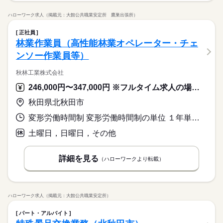
休日・休暇
ハローワーク求人（掲載元：大館公共職業安定所 鷹巣出張所）
年間休日107日 ※シフト制（月9公休、2月は8公休） ◆リフレッ
シュ休暇（年間17日） ◆有給休暇 ◆特別休暇 ◆介護休暇 ◆育
正社員
児休暇 ◆産前・産後休暇
林業作業員（高性能林業オペレーター・チェ
続きを読む
ンソー作業員等）
秋林工業株式会社
246,000円〜347,000円 ※フルタイム求人の場合は月額（換算額）、パート求人の場合は時間額を表示しています。
秋田県北秋田市
変形労働時間制 変形労働時間制の単位 １年単位 就業時間１ 7時30分〜16時30分 又は 7時30分〜17時30分 就業時間に関する特記事項 ４月から９月は７：３０～１７：３０
土曜日，日曜日，その他
詳細を見る
（ハローワークより転載）
ハローワーク求人（掲載元：大館公共職業安定所）
パート・アルバイト