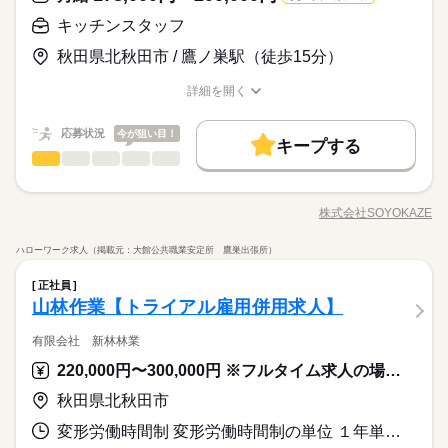
見直しました。清潔感と節度を大切にできれば、自分らしいス
に提供するお料理を厨房から直接お届けするため、出来立てな
大手企業
社会保険制度
制服あり
禁煙・分煙
続きを読む
車OK
による契約シフト】 基本は固定シフトになりますが、 学校の試
応募資格
キッチンスタッフ
タイルで無理なく働ける環境です。
らではの美味しさを味わっていただけるのが魅力。食事の時間
験や家庭の行事など イレギュラーにはもちろん対応しますの
続きを読む
PC不要
【応募資格】 【資格】 資格ナシでもOK 調理師 管理栄養士・栄
を楽しみにされているお客様の「美味しいね」「ありがとう」
で、 その際はお気軽にご相談ください。 ※22時～翌5時までは1
月給 177,332円～180,000円
給与
◆働いた分を必要な時に◆ 働いた分の給与を給料日前に受け取
秋田県北秋田市 / 鷹ノ巣駅（徒歩15分）
養士 【経験】 調理業務経験（年数不問） 《備考》 ※資格は問
詳しい募集要項をすべて見る
という笑顔と声が、何よりのやりがいです。食事を通して人を
8歳以上の方
お仕事の特徴
れる「給与前払い制度」を導入。前借りではなく、実際の勤務
いませんが、調理業務の経験がある方の募集です。
▼下記別途支給 通勤手当 年末年始手当：380円/時 ※12/300時～
笑顔にしたい方にぴったりです。 ◆温かい雰囲気の職場◆ お客
休日・休暇
実績に応じて利用できる福利厚生制度です。※入社翌月の第5営
詳細を開く
基本特徴
1/324時 寸志あり：年2回（6月・12月） ※業績による 特別報
様はもちろん、一緒に働く仲間同士の信頼関係も大切にしてい
職種/応募資格
お仕事の特徴
給与/時間/休日
業日より利用可能 ◆出来立て料理を提供◆ そよ風では、お客様
続きを読む
シフト制
酬：平均26.7万円（最高額95.8万円） ※2025年6月支給実績
る職場です。困った時は自然と助け合い、喜びはみんなで共
新卒・第二
20代活躍
30代活躍
40代活躍
50代活躍
応募する
に提供するお料理を厨房から直接お届けするため、出来立てな
続きを読む
応募状況
有。人を思いやる文化が根付いており、「この仲間と働けて良
今が狙い目！
らではの美味しさを味わっていただけるのが魅力。食事の時間
キープする
正社員登用
続きを読む
かった」と思える環境です。人間関係が良く、長く働きたくな
キッチンスタッフ
職種
を楽しみにされているお客様の「美味しいね」「ありがとう」
ひとりで
みんなで
仕事の仕方
月給 177,332円～180,000円
給与
る職場を目指しています。
募集条件
詳しい募集要項をすべて見る
続きを読む
という笑顔と声が、何よりのやりがいです。食事を通して人を
お客様の食事形態や地域の味覚に合わせた献立編集や食材の発
▼下記別途支給 通勤手当 年末年始手当：380円/時 ※12/300時～
笑顔にしたい方にぴったりです。 ◆温かい雰囲気の職場◆ お客
勤務先公開
交通費
勤務地固定
主婦・主夫
注・在庫管理、帳票作成、食材費の管理などを担当。調理補助
基本特徴
長期
期間・時間
1/324時 寸志あり：年2回（6月・12月） ※業績による 特別報
株式会社SOYOKAZE
様はもちろん、一緒に働く仲間同士の信頼関係も大切にしてい
しずか
にぎやか
職場の様子
職種/応募資格
お仕事の特徴
給与/時間/休日
や配膳・下膳、厨房の衛生管理にも携わり、イベント食や行事
酬：平均26.7万円（最高額95.8万円） ※2025年6月支給実績
新卒・第二
20代活躍
30代活躍
40代活躍
50代活躍
る職場です。困った時は自然と助け合い、喜びはみんなで共
就業時間・曜日
早番）6：00～15：00 日勤）8：30～17：30 遅番）12：00～2
メニューの企画にも関われます。日々の食事を通じて、お客様
応募する
有。人を思いやる文化が根付いており、「この仲間と働けて良
ハローワーク求人（掲載元：大館公共職業安定所 鷹巣出張所）
0：00 ※シフト制 休憩時間60分 残業ほぼなし
の健康と笑顔を支えるやりがいのあるポジションです。 ◆あな
続きを読む
残10未満
残20未満
平日休み
家庭都合休可
正社員登用
続きを読む
かった」と思える環境です。人間関係が良く、長く働きたくな
キッチンスタッフ
医療・介護・福祉関連
業界
職種
たらしさを尊重◆ 髪色・髪型は原則自由（社内規定あり）。社
募集条件
ひとりで
みんなで
仕事の仕方
勤務先公開
交通費
勤務地固定
主婦・主夫
正社員
る職場を目指しています。
シフト勤務
員一人ひとりの個性や価値観を大切にするため、身だしなみル
続きを読む
お客様の食事形態や地域の味覚に合わせた献立編集や食材の発
山林作業【トライアル雇用併用求人】
就業時間・曜日
続きを読む
ールを見直しました。清潔感と節度を大切にできれば、自分ら
応募資格
働き方・環境
注・在庫管理、帳票作成、食材費の管理などを担当。調理補助
長期
期間・時間
残10未満
残20未満
平日休み
家庭都合休可
しいスタイルで無理なく働ける環境です。
しずか
にぎやか
職場の様子
や配膳・下膳、厨房の衛生管理にも携わり、イベント食や行事
有限会社 新林林業
【応募資格】 【資格】 ▼下記のうちいずれかの資格をお持ちの
ブランクOK
産休・育休
社会保険制度
研修制度
早番）6：00～15：00 日勤）8：30～17：30 遅番）12：00～2
メニューの企画にも関われます。日々の食事を通じて、お客様
◆働いた分を必要な時に◆ 働いた分の給与を給料日前に受け取
シフト勤務
方 管理栄養士 栄養士 【経験】 調理業務経験（年数不問）［必
休日・休暇
220,000円〜300,000円 ※フルタイム求人の場合は月額（換算額）、パート求人の場合は時間額を表示しています。
0：00 ※シフト制 休憩時間60分 残業ほぼなし
資格支援
制服あり
バイク自転車
車OK
の健康と笑顔を支えるやりがいのあるポジションです。 ◆あな
続きを読む
れる「給与前払い制度」を導入。前借りではなく、実際の勤務
働き方・環境
須］ 《備考》 ※栄養士業務経験あれば尚可。
医療・介護・福祉関連
業界
たらしさを尊重◆ 髪色・髪型は原則自由（社内規定あり）。社
年間休日107日 ※シフト制（月9公休、2月は8公休） ◆リフレッ
実績に応じて利用できる福利厚生制度です。※入社翌月の第5営
秋田県北秋田市
ブランクOK
産休・育休
社会保険制度
研修制度
員一人ひとりの個性や価値観を大切にするため、身だしなみル
シュ休暇（年間17日） ◆有給休暇 ◆特別休暇 ◆介護休暇 ◆育
業日より利用可能 ◆出来立て料理を提供◆ そよ風では、お客様
続きを読む
続きを読む
ールを見直しました。清潔感と節度を大切にできれば、自分ら
児休暇 ◆産前・産後休暇
に提供するお料理を厨房から直接お届けするため、出来立てな
続きを読む
資格支援
制服あり
バイク自転車
車OK
変形労働時間制 変形労働時間制の単位 １年単位 就業時間１ 7時15分〜16時45分 就業時間に関する特記事項 現場により始業、終業の時間は変動する場合があります。
応募資格
しいスタイルで無理なく働ける環境です。
らではの美味しさを味わっていただけるのが魅力。食事の時間