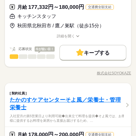
貸出。 動きやすさを重視しているので、 牛丼を出す動作もスム
お仕事の特徴
とんどありません。 ※一部店舗を除く すぐに覚えられるお仕事
続きを読む
可が必要な際は、 学校にご相談の上、ご応募ください。 【す
ーズにできます！
177,332円～180,000円
月給
交通費全額支給
内容ですし 研修・マニュアルがあるので 初バイトの人もご心配
き家はこんな人にオススメ】 ・家や学校の近くで時給がいいバ
基本特徴
朝って、ごはんを作って、 お子さんを見送って、 家事をこなし
なく！
イトを探している ・食事補助があると助かる ・ひま疲れはニガ
続きを読む
て… となかなか落ち着かないですよね。 そんなときは、 少し落
キッチンスタッフ
未経験OK
20代活躍
30代活躍
40代活躍
50代活躍
応募資格
テ
ち着いてから、 お昼ごろに出勤！ 週2日・1日2h～組めるので、
秋田県北秋田市 / 鷹ノ巣駅（徒歩15分）
60代歓迎
正社員登用
お迎えの時間にも間に合います☆ 「子どもの発表会の日は そっ
■未経験活躍中 ■学生・フリーター・主婦（夫）さん活躍中！ ■
ちを優先したい…！」 というのも、もちろんOK！ シフトは自
続きを読む
時給 1,050円～1,313円
給与
高校生以上 ※高校生は21時までの勤務 ※校則でアルバイトに許
募集条件
詳しい募集要項をすべて見る
続きを読む
詳細を開く
己申告制。 家庭と両立して、 楽しく働いてくださいね♪ 【服装
可が必要な際は、 学校にご相談の上、ご応募ください。 【す
【給与備考】 ※高校生時給1031円～ ※早朝手当（5：00-9：0
職種/応募資格
お仕事の特徴
給与/時間/休日
について】 キャップ、シャツ、ズボン、 エプロン、ベルトまで
勤務先公開
交通費
勤務地固定
主婦・主夫
学生歓迎
き家はこんな人にオススメ】 ・家や学校の近くで時給がいいバ
0）時給+150円 ※深夜（22時～翌5時）時給1313円 ※時給UP制
貸出。 動きやすさを重視しているので、 牛丼を出す動作もスム
応募状況
今が狙い目！
イトを探している ・食事補助があると助かる ・ひま疲れはニガ
続きを読む
度あり♪ 【交通費備考】 規定内支給（片道5km以上、1000円迄
履歴書不要
キープする
ーズにできます！
応募する
テ
基本特徴
支給）
キッチンスタッフ
職種
ひとりで
みんなで
仕事の仕方
就業時間・曜日
続きを読む
未経験OK
20代活躍
30代活躍
40代活躍
50代活躍
介護施設のお客様へお食事を提供するお仕事です！ 栄養士によ
時給 1,050円～1,313円
給与
残20未満
10時～出社
17時～出社
1日4h以下
詳しい募集要項をすべて見る
る献立をもとに、調理・発注業務等をお願いします。 ・調理業
60代歓迎
正社員登用
株式会社SOYOKAZE
しずか
にぎやか
職場の様子
【給与備考】 ※高校生時給1031円～ ※早朝手当（5：00-9：0
職種/応募資格
お仕事の特徴
給与/時間/休日
務全般 ・食材の発注、検品、在庫管理 ・配膳下膳、食器類の洗
1日7h以下
16時前退社
扶養内
週2・3日
週4日
募集条件
3ヵ月以上
期間・時間
0）時給+150円 ※深夜（22時～翌5時）時給1313円 ※時給UP制
浄 ・厨房内の清掃、衛生管理 ・帳票類の作成、管理 イベント食
続きを読む
土日祝のみ
シフト勤務
勤務先公開
交通費
勤務地固定
主婦・主夫
学生歓迎
度あり♪ 【交通費備考】 規定内支給（片道5km以上、1000円迄
にも力を入れており、企画提案もお願いします！ ◆あなたらし
続きを読む
00：00～00：00 ※1日実働最低2時間 ※残業代は全額支給 週2日
応募する
支給）
キッチンスタッフ
医療・介護・福祉関連
業界
職種
さを尊重◆ 髪色・髪型は原則自由（社内規定あり）。社員一人
～・1日2h～OK！ ※状況に応じて募集を終了させていただく場
契約社員
ひとりで
みんなで
仕事の仕方
働き方・環境
履歴書不要
続きを読む
ひとりの個性や価値観を大切にするため、身だしなみルールを
合もございます。 詳細は面接時にご相談ください。 【自己申告
たかのすケアセンターそよ風／栄養士・管理
介護施設のお客様へお食事を提供するお仕事です！ 栄養士によ
就業時間・曜日
大手企業
社会保険制度
制服あり
禁煙・分煙
車OK
見直しました。清潔感と節度を大切にできれば、自分らしいス
による契約シフト】 基本は固定シフトになりますが、 学校の試
応募資格
る献立をもとに、調理・発注業務等をお願いします。 ・調理業
栄養士
残20未満
10時～出社
17時～出社
1日4h以下
タイルで無理なく働ける環境です。
しずか
にぎやか
職場の様子
験や家庭の行事など イレギュラーにはもちろん対応しますの
続きを読む
PC不要
務全般 ・食材の発注、検品、在庫管理 ・配膳下膳、食器類の洗
【応募資格】 【資格】 資格ナシでもOK 調理師 管理栄養士・栄
3ヵ月以上
期間・時間
で、 その際はお気軽にご相談ください。 ※22時～翌5時までは1
入社翌月の第5営業日より利用可能◆出来立て料理を提供◆そよ風では、お客
浄 ・厨房内の清掃、衛生管理 ・帳票類の作成、管理 イベント食
1日7h以下
16時前退社
扶養内
週2・3日
週4日
◆働いた分を必要な時に◆ 働いた分の給与を給料日前に受け取
養士 【経験】 調理業務経験（年数不問） 《備考》 ※資格は問
8歳以上の方
様に提供するお料理を厨房から直接お届けするため、…
にも力を入れており、企画提案もお願いします！ ◆あなたらし
続きを読む
れる「給与前払い制度」を導入。前借りではなく、実際の勤務
00：00～00：00 ※1日実働最低2時間 ※残業代は全額支給 週2日
いませんが、調理業務の経験がある方の募集です。
土日祝のみ
シフト勤務
医療・介護・福祉関連
休日・休暇
業界
さを尊重◆ 髪色・髪型は原則自由（社内規定あり）。社員一人
実績に応じて利用できる福利厚生制度です。※入社翌月の第5営
～・1日2h～OK！ ※状況に応じて募集を終了させていただく場
働き方・環境
ひとりの個性や価値観を大切にするため、身だしなみルールを
業日より利用可能 ◆出来立て料理を提供◆ そよ風では、お客様
178,000円～200,000円
合もございます。 詳細は面接時にご相談ください。 【自己申告
月給
続きを読む
交通費全額支給
シフト制