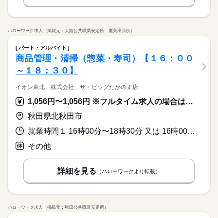
ハローワーク求人（掲載元：大館公共職業安定所 鷹巣出張所）
パート・アルバイト
商品管理・清掃（惣菜・寿司）【１６：００
～１８：３０】
イオン東北 株式会社 ザ・ビッグたかのす店
1,056円〜1,056円 ※フルタイム求人の場合は月額（換算額）、パート求人の場合は時間額を表示しています。
秋田県北秋田市
就業時間１ 16時00分〜18時30分 又は 16時00分〜18時30分の時間の間の2時間以上 就業時間に関する特記事項 ＊月間５５ｈ勤務（１日２．５ｈ勤務）
その他
詳細を見る
（ハローワークより転載）
ハローワーク求人（掲載元：秋田公共職業安定所）