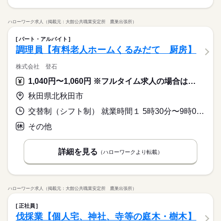
ハローワーク求人（掲載元：大館公共職業安定所 鷹巣出張所）
パート・アルバイト
調理員【有料老人ホームくるみだて 厨房】
株式会社 登石
1,040円〜1,060円 ※フルタイム求人の場合は月額（換算額）、パート求人の場合は時間額を表示しています。
秋田県北秋田市
交替制（シフト制） 就業時間１ 5時30分〜9時00分 就業時間２ 9時30分〜13時30分 就業時間３ 14時15分〜18時45分 就業時間に関する特記事項 ＊（１）（２）（３）のいずれかの時間帯のみでの勤務も可能です
その他
詳細を見る
（ハローワークより転載）
ハローワーク求人（掲載元：大館公共職業安定所 鷹巣出張所）
正社員
伐採業【個人宅、神社、寺等の庭木・樹木】