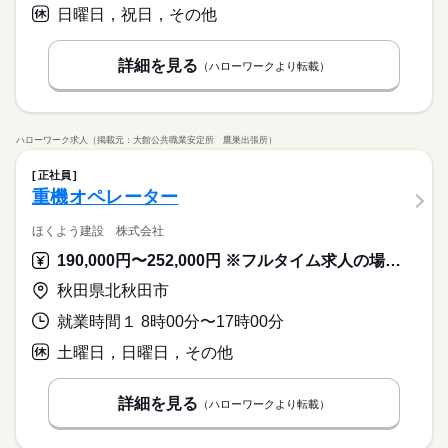
【応募資格】 【資格】 ▼下記のうちいずれかの資格をお持ちの
日曜日，祝日，その他
を楽しみにされているお客様の「美味しいね」「ありがとう」
続きを読む
月給 178,000円～200,000円
給与
◆働いた分を必要な時に◆ 働いた分の給与を給料日前に受け取
方 管理栄養士 栄養士 【経験】 調理業務経験（年数不問）［必
休日・休暇
詳しい募集要項をすべて見る
という笑顔と声が、何よりのやりがいです。食事を通して人を
お仕事の特徴
れる「給与前払い制度」を導入。前借りではなく、実際の勤務
須］ 《備考》 ※栄養士業務経験あれば尚可。
▼下記別途支給 通勤手当 年末年始手当：380円/時 ※12/300時～
笑顔にしたい方にぴったりです。 ◆温かい雰囲気の職場◆ お客
年間休日107日 ※シフト制（月9公休、2月は8公休） ◆リフレッ
実績に応じて利用できる福利厚生制度です。※入社翌月の第5営
詳細を見る
基本特徴
（ハローワークより転載）
1/324時 寸志あり：年2回（6月・12月） ※業績による 特別報
様はもちろん、一緒に働く仲間同士の信頼関係も大切にしてい
シュ休暇（年間17日） ◆有給休暇 ◆特別休暇 ◆介護休暇 ◆育
業日より利用可能 ◆出来立て料理を提供◆ そよ風では、お客様
続きを読む
酬：平均26.7万円（最高額95.8万円） ※2025年6月支給実績
る職場です。困った時は自然と助け合い、喜びはみんなで共
新卒・第二
20代活躍
30代活躍
40代活躍
50代活躍
応募する
児休暇 ◆産前・産後休暇
に提供するお料理を厨房から直接お届けするため、出来立てな
続きを読む
有。人を思いやる文化が根付いており、「この仲間と働けて良
らではの美味しさを味わっていただけるのが魅力。食事の時間
正社員登用
続きを読む
かった」と思える環境です。人間関係が良く、長く働きたくな
を楽しみにされているお客様の「美味しいね」「ありがとう」
続きを読む
月給 178,000円～200,000円
給与
ハローワーク求人（掲載元：大館公共職業安定所 鷹巣出張所）
る職場を目指しています。
募集条件
詳しい募集要項をすべて見る
続きを読む
という笑顔と声が、何よりのやりがいです。食事を通して人を
▼下記別途支給 通勤手当 年末年始手当：380円/時 ※12/300時～
笑顔にしたい方にぴったりです。 ◆温かい雰囲気の職場◆ お客
勤務先公開
交通費
勤務地固定
主婦・主夫
正社員
基本特徴
長期
期間・時間
1/324時 寸志あり：年2回（6月・12月） ※業績による 特別報
様はもちろん、一緒に働く仲間同士の信頼関係も大切にしてい
重機オペレーター
酬：平均26.7万円（最高額95.8万円） ※2025年6月支給実績
新卒・第二
20代活躍
30代活躍
40代活躍
50代活躍
る職場です。困った時は自然と助け合い、喜びはみんなで共
就業時間・曜日
早番）6：00～15：00 日勤）8：30～17：30 遅番）12：00～2
応募する
有。人を思いやる文化が根付いており、「この仲間と働けて良
0：00 ※シフト制 休憩時間60分 残業ほぼなし
ほくよう建設 株式会社
残10未満
残20未満
平日休み
家庭都合休可
正社員登用
続きを読む
かった」と思える環境です。人間関係が良く、長く働きたくな
募集条件
勤務先公開
交通費
勤務地固定
主婦・主夫
190,000円〜252,000円 ※フルタイム求人の場合は月額（換算額）、パート求人の場合は時間額を表示しています。
る職場を目指しています。
シフト勤務
続きを読む
就業時間・曜日
続きを読む
秋田県北秋田市
働き方・環境
長期
期間・時間
残10未満
残20未満
平日休み
家庭都合休可
ブランクOK
産休・育休
社会保険制度
研修制度
就業時間１ 8時00分〜17時00分
早番）6：00～15：00 日勤）8：30～17：30 遅番）12：00～2
シフト勤務
休日・休暇
0：00 ※シフト制 休憩時間60分 残業ほぼなし
資格支援
制服あり
バイク自転車
車OK
まかない
働き方・環境
土曜日，日曜日，その他
年間休日107日 ※シフト制（月9公休、2月は8公休） ◆リフレッ
ブランクOK
産休・育休
社会保険制度
研修制度
シュ休暇（年間17日） ◆有給休暇 ◆特別休暇 ◆介護休暇 ◆育
続きを読む
児休暇 ◆産前・産後休暇
資格支援
制服あり
詳細を見る
バイク自転車
車OK
まかない
（ハローワークより転載）
続きを読む