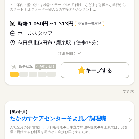
・ご案内・盛つけ・お会計・テーブルの片付け などまずは簡単な業務から
スタート セルフオーダー導入なので接客がカンタン】…
1,050円～1,313円
時給
交通費一部支給
ホールスタッフ
秋田県北秋田市 / 鷹巣駅（徒歩15分）
詳細を開く
職種/応募資格
お仕事の特徴
給与/時間/休日
応募状況
今が狙い目！
キープする
ホールスタッフ
サービス関連
業界
職種
・ご案内 ・盛つけ ・お会計 ・テーブルの片付け など まずは
簡単な業務からスタート！ 【セルフオーダー導入なので接客が
すき家
職種/応募資格
お仕事の特徴
給与/時間/休日
カンタン】 注文はお客様自身でオーダーするセルフオーダー式
です。 レジはセルフ会計を導入しており、 現金の受け渡しはほ
朝って、ごはんを作って、 お子さんを見送って、 家事をこなし
とんどありません。 ※一部店舗を除く すぐに覚えられるお仕事
続きを読む
て… となかなか落ち着かないですよね。 そんなときは、 少し落
ホールスタッフ
職種
内容ですし 研修・マニュアルがあるので 初バイトの人もご心配
ち着いてから、 お昼ごろに出勤！ 週2日・1日2h～組めるので、
契約社員
なく！
お迎えの時間にも間に合います☆ 「子どもの発表会の日は そっ
たかのすケアセンターそよ風／調理職
・ご案内 ・盛つけ ・お会計 ・テーブルの片付け など まずは
ちを優先したい…！」 というのも、もちろんOK！ シフトは自
続きを読む
サービス関連
応募資格
業界
簡単な業務からスタート！ 【セルフオーダー導入なので接客が
入社翌月の第5営業日より利用可能◆出来立て料理を提供◆そよ風では、お客
己申告制。 家庭と両立して、 楽しく働いてくださいね♪ 【服装
カンタン】 注文はお客様自身でオーダーするセルフオーダー式
■未経験活躍中 ■学生・フリーター・主婦（夫）さん活躍中！ ■
様に提供するお料理を厨房から直接お届けするため、…
について】 キャップ、シャツ、ズボン、 エプロン、ベルトまで
です。 レジはセルフ会計を導入しており、 現金の受け渡しはほ
高校生以上 ※高校生は21時までの勤務 ※校則でアルバイトに許