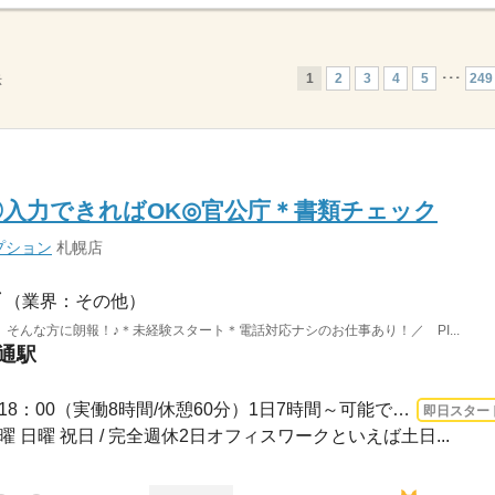
1
2
3
4
5
･･･
249
示
◎入力できればOK◎官公庁＊書類チェック
プション
札幌店
（業界：その他）
そんな方に朗報！♪＊未経験スタート＊電話対応ナシのお仕事あり！／ PI...
大通駅
3ヵ月以上 即日〜 / 9：00～18：00（実働8時間/休憩60分）1日7時間～可能です！※お仕...
即日スター
土曜 日曜 祝日 / 完全週休2日オフィスワークといえば土日...