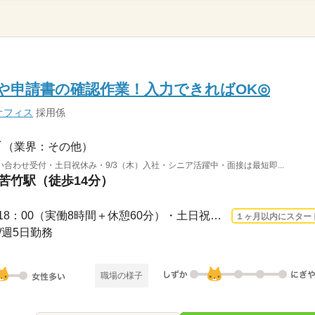
や申請書の確認作業！入力できればOK◎
オフィス
採用係
（業界：その他）
合わせ受付・土日祝休み・9/3（木）入社・シニア活躍中・面接は最短即...
 苦竹駅（徒歩14分）
長期 2026/9/3〜 / 09：00～18：00（実働8時間＋休憩60分）・土日祝休み・有給休憩あ...
１ヶ月以内にスター
み/週5日勤務
職場の様子