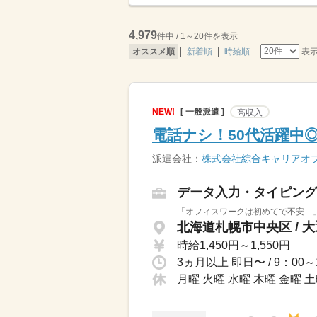
4,979
件中 / 1～20件を表示
表
オススメ順
新着順
時給順
NEW!
[ 一般派遣 ]
高収入
電話ナシ！50代活躍中
派遣会社：
株式会社綜合キャリアオ
データ入力・タイピング
「オフィスワークは初めてで不安…」
北海道札幌市中央区 / 
時給1,450円～1,550円
月曜 火曜 水曜 木曜 金曜 