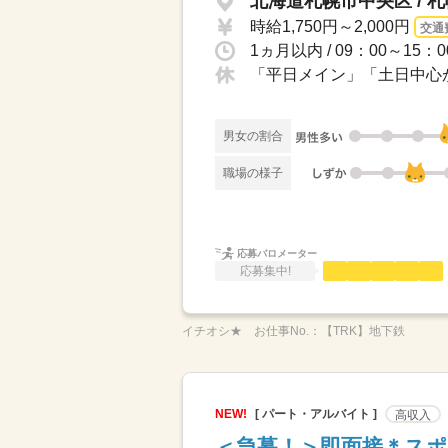
北海道札幌市中央区 / 
時給1,750円～2,000円
交通
「平日メイン」「土日中心が
男女の割合
職場の様子
応募バロメーター
応募集中!
イチオシ★
お仕事No.：
【TRK】地下鉄
NEW!
[ パート・アルバイト ]
高収入
＜急募！＞即面接＊スポ