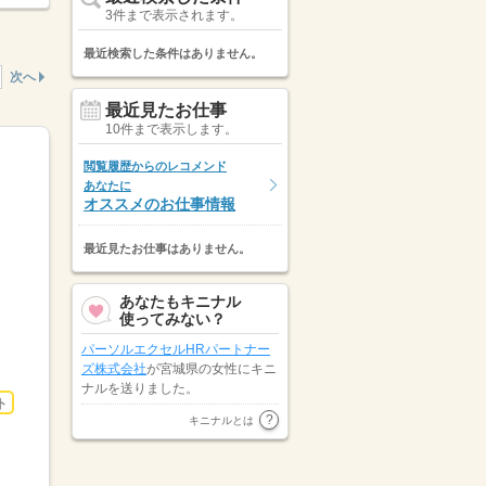
3件まで表示されます。
最近検索した条件はありません。
次へ
最近見たお仕事
10件まで表示します。
閲覧履歴からのレコメンド
あなたに
オススメのお仕事情報
最近見たお仕事はありません。
あなたもキニナル
使ってみない？
パーソルエクセルHRパートナー
ズ株式会社
が宮城県の女性にキニ
ナルを送りました。
ト
宮城県の男性が
キャリアリンク株
キニナルとは
式会社（東証プライム市場）
にキ
ニナルを送りました。