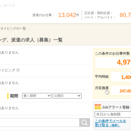
らこねっと】
正社員・契約社員・
13,042
80,
派遣のお仕事：
件
パート・アルバイト：
・タイピングの一覧
ング、派遣の求人（募集）一覧
はありません
この条件のお仕事件数
4,97
タイピング
1,40
平均時給
はありません
月収換算
247,45
期間
Jobアラート登録
はありません
この条件でメールを
受け取る
（無料）