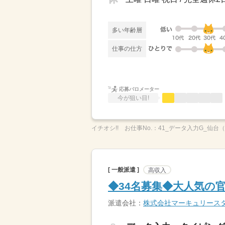
多い年齢層
仕事の仕方
応募バロメーター
今が狙い目!
イチオシ!!
お仕事No.：
41_データ入力G_仙台
[ 一般派遣 ]
高収入
◆34名募集◆大人気の
派遣会社：
株式会社マーキュリース