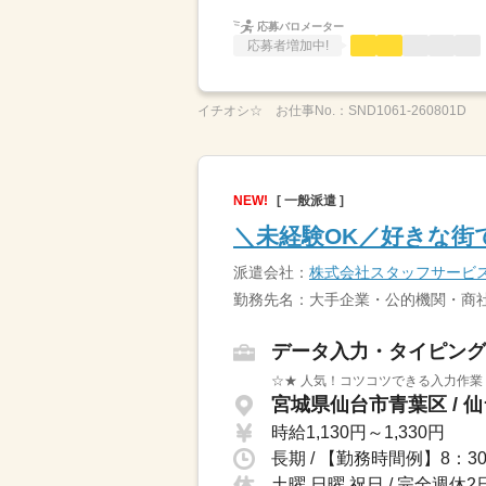
応募バロメーター
応募者増加中!
イチオシ☆
お仕事No.：
SND1061-260801D
NEW!
[ 一般派遣 ]
＼未経験OK／好きな街
派遣会社：
株式会社スタッフサービ
勤務先名：大手企業・公的機関・商社
データ入力・タイピング
☆★ 人気！コツコツできる入力作業
宮城県仙台市青葉区 / 
時給1,130円～1,330円
土曜 日曜 祝日 / 完全週