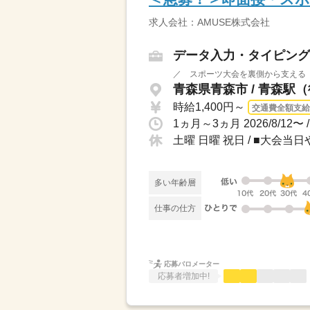
求人会社：AMUSE株式会社
データ入力・タイピング
／ スポーツ大会を裏側から支える 
青森県青森市 / 青森駅（
時給1,400円～
交通費全額支給
土曜 日曜 祝日 / ■大会
多い年齢層
仕事の仕方
応募バロメーター
応募者増加中!