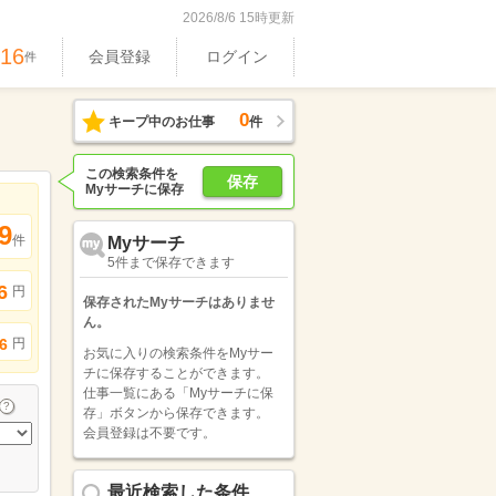
2026/8/6 15時更新
716
会員登録
ログイン
件
0
キープ中のお仕事
件
この検索条件を
保存
Myサーチに保存
9
件
Myサーチ
5件まで保存できます
6
円
保存されたMyサーチはありませ
ん。
円
6
お気に入りの検索条件をMyサー
チに保存することができます。
仕事一覧にある「Myサーチに保
存」ボタンから保存できます。
会員登録は不要です。
最近検索した条件