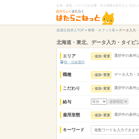
社員・派遣・パートのお仕事・求人情報を探すなら【はた
派遣社員求人TOP
>
事務・オフィス系
>
データ入力
北海道・東北、データ入力・タイピ
エリア
選択中の条件
追加･変更
駅・沿線選択
職種
データ入力・
追加･変更
こだわり
選択中の条件
追加･変更
給与
雇用形態
選択中の条件
追加･変更
キーワード