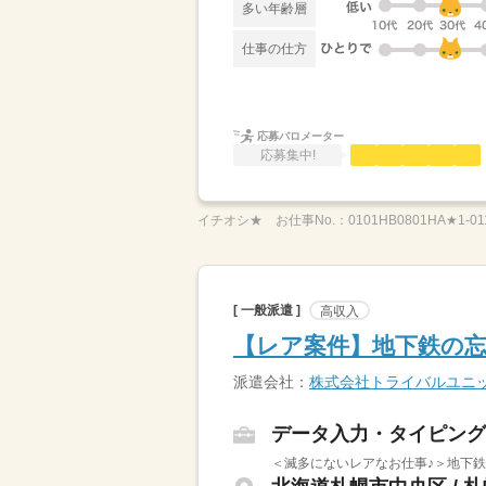
多い年齢層
仕事の仕方
応募バロメーター
応募集中!
イチオシ★
お仕事No.：
0101HB0801HA★1-01
[ 一般派遣 ]
高収入
【レア案件】地下鉄の忘
派遣会社：
株式会社トライバルユニ
データ入力・タイピング
＜滅多にないレアなお仕事♪＞地下鉄