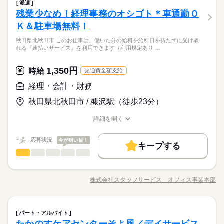
■登録方法：履歴書不要・ご自宅でもできる簡単オンライン登録
派遣
働き方・環境
自動印刷機オペレーター・印刷業務をお願いします。 交代勤務
長期
期間・時間
残業なし
週1日～
平日休み
家庭都合休可
がオススメ
残業少なめ！経理事務のオシゴト＊車通勤Ｏ
応募資格
開始も慣れてからになるので3ヶ月くらいは日勤予定です♪キレ
ブランクOK
産休・育休
社会保険制度
研修制度
ひとりで
みんなで
仕事の仕方
17：00～翌10：00
イな建物で快適にお仕事ができます♪ 「一人じゃ不安…」そんな
シフト勤務
Ｋ＆駐車場無料！
資格不問・未経験OK
休日・休暇
※週1回～就業回数のご相談が可能です。
資格支援
制服あり
バイク自転車
車OK
方も安心！3名募集だから同期と一緒にスタートOK♪業務の半分
未経験OK！「やってみたい」気持ちがあれば大丈夫♪お仕事ゲ
働き方・環境
フリーター、主婦・主夫歓迎
秋田県北秋田市 このお仕事は、働いた分の給料を給料日を待たずに受け取
が座りのオシゴト♪ ●履歴書不要●車通勤・バイク通勤OK ■有給
続きを読む
◆有給休暇
ットのチャンスは今、ご応募お待ちしております♪
ブランクOK
産休・育休
社会保険制度
研修制度
れる『速払いサービス』を利用できます（利用規定あり …
休憩時間60分
メーカー関連
業界
休暇■社会保険完備■退職金制度■お友達紹介キャンペーン実施中
◆介護休暇
残業ほぼなし
■登録方法：履歴書不要・ご自宅でもできる簡単オンライン登録
◆育児休暇
資格支援
制服あり
バイク自転車
車OK
時給 1,300円～
給与
がオススメ
詳しい募集要項をすべて見る
◆産前・産後休暇
1,350円
応募資格
時給
お仕事の特徴
交通費全額支給
◆即払いサービスあり ＼ 働いた分を早めにGET！ ／ 働いた分
資格不問・未経験OK
働く人の待遇向上
経理・会計・財務
の給与の一部を、給料日前に受け取れます。 スマホでカンタン
休日・休暇
未経験OK！「やってみたい」気持ちがあれば大丈夫♪お仕事ゲ
フリーター、主婦・主夫歓迎
申請！ 給料日前にお金が必要な時や、急な出費がある時も安心
高収入
応募する
◆有給休暇
ットのチャンスは今、ご応募お待ちしております♪
秋田県北秋田市 / 糠沢駅（徒歩23分）
です。 ※最短5日後から受け取り可能 ※給与は原則【月末締め
◆介護休暇
基本特徴
／翌月25日払い】 ※当社規定あり 交通費全額支給※22～5時、
続きを読む
◆育児休暇
詳細を開く
時給 1,300円～
給与
実働8h以降は割増時給1625円
未経験OK
新卒・第二
20代活躍
30代活躍
40代活躍
職種/応募資格
お仕事の特徴
給与/時間/休日
詳しい募集要項をすべて見る
続きを読む
◆産前・産後休暇
◆即払いサービスあり ＼ 働いた分を早めにGET！ ／ 働いた分
50代活躍
応募状況
働く人の待遇向上
今が狙い目！
基本特徴
長期
期間・時間
高収入
の給与の一部を、給料日前に受け取れます。 スマホでカンタン
キープする
経理・会計・財務
メーカー関連
申請！ 給料日前にお金が必要な時や、急な出費がある時も安心
業界
職種
募集条件
未経験OK
新卒・第二
20代活躍
30代活躍
40代活躍
【1】08：15～17：15
応募する
です。 ※最短5日後から受け取り可能 ※給与は原則【月末締め
【2】16：15～01：15
＜建設機械の部品メーカー＞同業務の方もいるので安心！車通
交通費
勤務地固定
履歴書不要
WEB登録
50代活躍
／翌月25日払い】 ※当社規定あり 交通費全額支給※22～5時、
続きを読む
【3】00：15～09：15
勤ＯＫ＆無料駐車場も完備しています♪ 【お仕事の内容】経
募集条件
実働8h以降は割増時給1625円
株式会社スタッフサービス オフィス事業本部
交通費
勤務地固定
履歴書不要
WEB登録
働き方・環境
※表記のうち実働8時間です。
職種/応募資格
お仕事の特徴
給与/時間/休日
理・財務・会計管理｜日次・月次・年次決算を含む経理実務管
続きを読む
働き方・環境
理｜請求書処理、支払い管理、入金確認｜資金繰り、原価管
◆休憩室が使えてリフレッシュしやすい環境！決算から財務管
ブランクOK
産休・育休
社会保険制度
研修制度
長期
期間・時間
理、予算管理｜税務・会計監査対応｜経営層向け資料作成・報
続きを読む
理まで幅広く携われる！ 夏季・年末年始・ＧＷあり、有給
ブランクOK
産休・育休
社会保険制度
研修制度
制服あり
日払い
週払い
禁煙・分煙
バイク自転車
経理・会計・財務
職種
土曜 日曜
休日・休暇
告、改善提案などをお願いします。 ▼こちらのお仕事のほかに
は入社時最大２０日付与！制服あり・更衣室利用可能です！
【1】08：15～17：15
パート・アルバイト
制服あり
日払い
週払い
禁煙・分煙
バイク自転車
も 電話なしのコツコツ系データ入力や英語を使う事務、 大学や
たかのすケアセンターそよ風／デイサービス
【2】16：15～01：15
車OK
社員食堂
派遣活躍中
英語不要