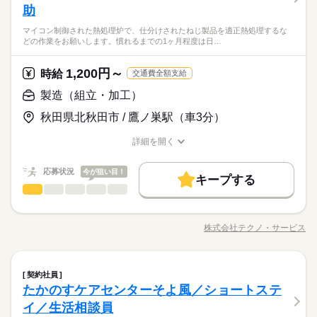
※土・日・祝がお休みです。
しずか
にぎやか
職場の様子
担当。安全に配慮しながら、お客様の状態に合わせた個別ケア
助
【応募資格】 【資格】 資格ナシでもOK 初任者研修（ヘルパー2
を行います。入浴後は体調確認と、タブレットでの記録入力も
◆働いた分を必要な時に◆ 働いた分の給与を給料日前に受け取
級） ホームヘルパー1級 介護職員基礎研修 介護職員実務者研修
マイコン制御された熱処理炉で、仕分けされたねじ製品を適正熱処理するな
行います。
れる「給与前払い制度」を導入。前借りではなく、実際の勤務
介護福祉士 【経験】 未経験OK 《備考》 ※介護業務のご経験あ
どの作業をお願いします。慣れるまでの1ヶ月程度は日…
医療・介護・福祉関連
業界
実績に応じて利用できる福利厚生制度です。※入社翌月の第5営
れば尚可 ※ブランクのある方も大歓迎です！
業日より利用可能 ◆ブランクOKで安心◆ 子育てや介護などで
続きを読む
現場を離れていた方も大歓迎！丁寧な研修と先輩スタッフのサ
続きを読む
1,200円～
応募資格
時給
交通費全額支給
ポート体制が整っているので、ブランクがある方でも安心して
【応募資格】 【資格】 資格ナシでもOK 初任者研修（ヘルパー2
製造（組立・加工）
仕事復帰できます。「もう一度、人と関わる仕事がしたい」
時給 1,231円～1,300円
給与
◆働いた分を必要な時に◆ 働いた分の給与を給料日前に受け取
級） ホームヘルパー1級 介護職員基礎研修 介護職員実務者研修
詳しい募集要項をすべて見る
「培った経験を活かしたい」そんな気持ちをしっかり受け止め
お仕事の特徴
れる「給与前払い制度」を導入。前借りではなく、実際の勤務
秋田県北秋田市 / 鷹ノ巣駅（車3分）
介護福祉士 【経験】 未経験OK 《備考》 ※介護業務のご経験あ
▼給与詳細 処遇改善手当：200円/時 ▼下記別途支給 通勤手当
る職場です。久しぶりの社会復帰を応援します。 ◆挨拶できれ
実績に応じて利用できる福利厚生制度です。※入社翌月の第5営
れば尚可 ※ブランクのある方も大歓迎です！
基本特徴
年末年始手当：380円/時 ※12/300時～1/324時 寸志あり：年2回
ば◎◆ 介護の経験や資格がなくても大丈夫。大切なのは「相手
業日より利用可能 ◆ブランクOKで安心◆ 子育てや介護などで
詳細を開く
続きを読む
（6月・12月） ※業績による ※処遇改善手当は試用期間中（3ヶ
への思いやり」です。お客様への礼儀や明るい挨拶、感謝の気
未経験OK
新卒・第二
20代活躍
30代活躍
40代活躍
職種/応募資格
お仕事の特徴
給与/時間/休日
応募する
現場を離れていた方も大歓迎！丁寧な研修と先輩スタッフのサ
続きを読む
月）は支給なし
持ちを持って接することができれば、十分に活躍できます。小
ポート体制が整っているので、ブランクがある方でも安心して
50代活躍
正社員登用
続きを読む
応募状況
さな声かけや気配りが、お客様の安心や笑顔につながるお仕事
今が狙い目！
仕事復帰できます。「もう一度、人と関わる仕事がしたい」
キープする
時給 1,231円～1,300円
給与
です。未経験から始めた先輩も多数活躍中。安心してご応募く
製造（組立・加工）
職種
募集条件
詳しい募集要項をすべて見る
続きを読む
「培った経験を活かしたい」そんな気持ちをしっかり受け止め
男性
女性
男女の割合
ださい。
▼給与詳細 処遇改善手当：200円/時 ▼下記別途支給 通勤手当
る職場です。久しぶりの社会復帰を応援します。 ◆挨拶できれ
勤務先公開
交通費
勤務地固定
主婦・主夫
マイコン制御された熱処理炉で、仕分けされたねじ製品を適正
基本特徴
長期
期間・時間
年末年始手当：380円/時 ※12/300時～1/324時 寸志あり：年2回
ば◎◆ 介護の経験や資格がなくても大丈夫。大切なのは「相手
熱処理するなどの作業をお願いします。 慣れるまでの1ヶ月程度
（6月・12月） ※業績による ※処遇改善手当は試用期間中（3ヶ
株式会社テクノ・サービス
未経験OK
新卒・第二
20代活躍
30代活躍
40代活躍
への思いやり」です。お客様への礼儀や明るい挨拶、感謝の気
ひとりで
みんなで
就業時間・曜日
仕事の仕方
9：30～13：30
職種/応募資格
お仕事の特徴
給与/時間/休日
は日勤のみでスタートします。未経験OKのお仕事です★ 派遣先
応募する
月）は支給なし
持ちを持って接することができれば、十分に活躍できます。小
※週4日～就業日数の相談可
への直接雇用サポート体制あり。幅広い年齢層も活躍中。残業
残業なし
1日4h以下
1日7h以下
週4日
平日休み
50代活躍
正社員登用
続きを読む
さな声かけや気配りが、お客様の安心や笑顔につながるお仕事
※土日祝の勤務について相談可
はチョッピリ多めのお仕事なので稼げます♪ ●履歴書不要●車通
続きを読む
募集条件
勤務先公開
交通費
勤務地固定
主婦・主夫
です。未経験から始めた先輩も多数活躍中。安心してご応募く
家庭都合休可
シフト勤務
休憩時間なし
製造（組立・加工）
メーカー関連
業界
職種
勤OK ■有給休暇■社会保険完備■退職金制度■お友達紹介キャン
続きを読む
契約社員
男性
女性
男女の割合
就業時間・曜日
ださい。
残業ほぼなし
ペーン実施中 ■登録方法：履歴書不要・ご自宅でもできる簡単オ
たかのすケアセンターそよ風／ショートステ
働き方・環境
マイコン制御された熱処理炉で、仕分けされたねじ製品を適正
長期
期間・時間
残業なし
1日4h以下
1日7h以下
週4日
平日休み
ンライン登録がオススメ
応募資格
熱処理するなどの作業をお願いします。 慣れるまでの1ヶ月程度
イ／生活相談員
ブランクOK
産休・育休
社会保険制度
研修制度
ひとりで
みんなで
仕事の仕方
9：30～13：30
は日勤のみでスタートします。未経験OKのお仕事です★ 派遣先
家庭都合休可
シフト勤務