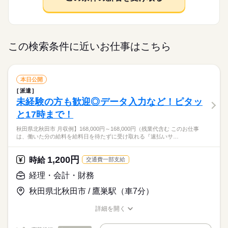
この検索条件に近いお仕事はこちら
本日公開
派遣
未経験の方も歓迎◎データ入力など！ピタッ
と17時まで！
秋田県北秋田市 月収例】168,000円～168,000円（残業代含む このお仕事
は、働いた分の給料を給料日を待たずに受け取れる『速払いサ…
1,200円
時給
交通費一部支給
経理・会計・財務
秋田県北秋田市 / 鷹巣駅（車7分）
詳細を開く
職種/応募資格
お仕事の特徴
給与/時間/休日