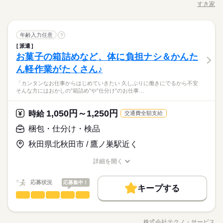
60代歓迎
申請！ 給料日前にお金が必要な時や、急な出費がある時も安心
すき家
【1】08：00～16：00
職種/応募資格
お仕事の特徴
給与/時間/休日
カンタン】 注文はお客様自身でオーダーするセルフオーダー式
応募する
募集条件
です。 ※最短5日後から受け取り可能 ※給与は原則【月末締め
交通費
勤務地固定
履歴書不要
WEB登録
就業時間・曜日
※表記のうち実働6時間45分です。
です。 レジはセルフ会計を導入しており、 現金の受け渡しはほ
続きを読む
朝って、ごはんを作って、 お子さんを見送って、 家事をこなし
／翌月25日払い】 ※当社規定あり 交通費全額支給
続きを読む
就業時間・曜日
働き方・環境
残10未満
残20未満
とんどありません。 ※一部店舗を除く すぐに覚えられるお仕事
続きを読む
て… となかなか落ち着かないですよね。 そんなときは、 少し落
残10未満
残20未満
ホールスタッフ
職種
内容ですし 研修・マニュアルがあるので 初バイトの人もご心配
年齢入力任意
ち着いてから、 お昼ごろに出勤！ 週2日・1日2h～組めるので、
?
ブランクOK
産休・育休
社会保険制度
研修制度
働き方・環境
休日・休暇
なく！
お迎えの時間にも間に合います☆ 「子どもの発表会の日は そっ
派遣
・ご案内 ・盛つけ ・お会計 ・テーブルの片付け など まずは
長期
期間・時間
制服あり
日払い
週払い
禁煙・分煙
車OK
ちを優先したい…！」 というのも、もちろんOK！ シフトは自
続きを読む
サービス関連
お菓子の箱詰めなど、体に負担ナシ＆かんた
応募資格
業界
ブランクOK
産休・育休
社会保険制度
研修制度
簡単な業務からスタート！ 【セルフオーダー導入なので接客が
シフト勤務
己申告制。 家庭と両立して、 楽しく働いてくださいね♪ 【服装
【1】08：00～16：00
社員食堂
派遣活躍中
英語不要
カンタン】 注文はお客様自身でオーダーするセルフオーダー式
※4週で4日以上お休みあり
ん軽作業がたくさん♪
■未経験活躍中 ■学生・フリーター・主婦（夫）さん活躍中！ ■
制服あり
日払い
週払い
禁煙・分煙
車OK
について】 キャップ、シャツ、ズボン、 エプロン、ベルトまで
※表記のうち実働6時間45分です。
です。 レジはセルフ会計を導入しており、 現金の受け渡しはほ
高校生以上 ※高校生は21時までの勤務 ※校則でアルバイトに許
貸出。 動きやすさを重視しているので、 牛丼を出す動作もスム
お仕事の特徴
「カンタンなお仕事からはじめていきたい 久しぶりに働きにでるから不安
社員食堂
派遣活躍中
英語不要
とんどありません。 ※一部店舗を除く すぐに覚えられるお仕事
続きを読む
可が必要な際は、 学校にご相談の上、ご応募ください。 【す
ーズにできます！
そんな方にはおかしの”箱詰め”や”仕分け”のお仕事…
内容ですし 研修・マニュアルがあるので 初バイトの人もご心配
き家はこんな人にオススメ】 ・家や学校の近くで時給がいいバ
基本特徴
朝って、ごはんを作って、 お子さんを見送って、 家事をこなし
休日・休暇
なく！
イトを探している ・食事補助があると助かる ・ひま疲れはニガ
続きを読む
て… となかなか落ち着かないですよね。 そんなときは、 少し落
未経験OK
20代活躍
30代活躍
40代活躍
50代活躍
1,050円～1,250円
応募資格
時給
テ
交通費全額支給
ち着いてから、 お昼ごろに出勤！ 週2日・1日2h～組めるので、
シフト勤務
60代歓迎
正社員登用
お迎えの時間にも間に合います☆ 「子どもの発表会の日は そっ
※4週で4日以上お休みあり
■未経験活躍中 ■学生・フリーター・主婦（夫）さん活躍中！ ■
梱包・仕分け・検品
ちを優先したい…！」 というのも、もちろんOK！ シフトは自
続きを読む
時給 1,050円～1,313円
給与
高校生以上 ※高校生は21時までの勤務 ※校則でアルバイトに許
募集条件
詳しい募集要項をすべて見る
続きを読む
己申告制。 家庭と両立して、 楽しく働いてくださいね♪ 【服装
秋田県北秋田市 / 鷹ノ巣駅近く
可が必要な際は、 学校にご相談の上、ご応募ください。 【す
【給与備考】 ※高校生時給1031円～ ※早朝手当（5：00-9：0
について】 キャップ、シャツ、ズボン、 エプロン、ベルトまで
勤務先公開
交通費
勤務地固定
主婦・主夫
学生歓迎
き家はこんな人にオススメ】 ・家や学校の近くで時給がいいバ
0）時給+150円 ※深夜（22時～翌5時）時給1313円 ※時給UP制
貸出。 動きやすさを重視しているので、 牛丼を出す動作もスム
詳細を開く
イトを探している ・食事補助があると助かる ・ひま疲れはニガ
続きを読む
度あり♪ 【交通費備考】 規定内支給（片道5km以上、1000円迄
履歴書不要
ーズにできます！
職種/応募資格
お仕事の特徴
給与/時間/休日
応募する
テ
基本特徴
支給）
就業時間・曜日
続きを読む
応募状況
応募集中！
未経験OK
20代活躍
30代活躍
40代活躍
50代活躍
キープする
時給 1,050円～1,313円
給与
残20未満
10時～出社
17時～出社
1日4h以下
梱包・仕分け・検品
職種
詳しい募集要項をすべて見る
ひとりで
みんなで
仕事の仕方
60代歓迎
正社員登用
【給与備考】 ※高校生時給1031円～ ※早朝手当（5：00-9：0
1日7h以下
16時前退社
扶養内
週2・3日
週4日
「カンタンなお仕事からはじめていきたい」 「久しぶりに働き
募集条件
3ヵ月以上
期間・時間
0）時給+150円 ※深夜（22時～翌5時）時給1313円 ※時給UP制
続きを読む
にでるから不安…」 そんな方には おかしの”箱詰め”や”仕分け”の
土日祝のみ
シフト勤務
勤務先公開
交通費
勤務地固定
主婦・主夫
学生歓迎
度あり♪ 【交通費備考】 規定内支給（片道5km以上、1000円迄
株式会社テクノ・サービス
しずか
にぎやか
職場の様子