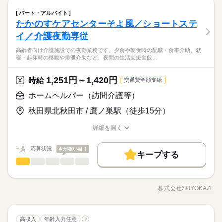
残10未満
残20未満
土日祝休
ら、信頼関係を築き、安心できる暮らしを支えていきます。
ブランクOK
産休・育休
社会保険制度
研修制度
働き方・環境
介護福祉士
医療・介護・福祉関連
業界
職種
パート・アルバイト
ひとりで
みんなで
仕事の仕方
制服あり
日払い
週払い
禁煙・分煙
車OK
土曜 日曜 祝日
休日・休暇
たかのすケアセンターそよ風／ショートステ
ブランクOK
産休・育休
社会保険制度
研修制度
高齢者向け介護施設で、お客様やご家族の相談に寄り添いなが
長期
期間・時間
応募資格
派遣活躍中
英語不要
ら、自立した生活を支えるお仕事です。ケアプランの作成・契
土日祝（企業カレンダー有り）
イ／介護夜勤専従
制服あり
日払い
週払い
禁煙・分煙
車OK
しずか
にぎやか
職場の様子
【1】08：30～17：30
約対応・利用調整などの相談業務に加え、地域や医療機関との
【応募資格】 【資格】 普通自動車免許［必須］ ▼下記のうちい
※表記のうち実働8時間です。
高齢者向け介護施設での夜勤業務です。夕食や朝食時の配膳・食事介助、就
派遣活躍中
英語不要
連携、広報活動も担当。介護現場のサポートにも関わりなが
◆働いた分を必要な時に◆ 働いた分の給与を給料日前に受け取
ずれかの資格をお持ちの方 社会福祉士 精神保健福祉士 社会福祉
寝・起床時の移動や排泄介助など、夜間の生活支援全般…
ら、信頼関係を築き、安心できる暮らしを支えていきます。
れる「給与前払い制度」を導入。前借りではなく、実際の勤務
主事任用資格 介護支援専門員 介護福祉士（3年以上） 【経験】
医療・介護・福祉関連
業界
実績に応じて利用できる福利厚生制度です。※入社翌月の第5営
未経験OK 《備考》 ※業務上、車の運転をする機会があるため
土曜 日曜 祝日
休日・休暇
業日より利用可能 ◆未経験でも安心◆ 介護福祉士の資格があれ
1,251円～1,420円
時給
運転免許は必須です。 ※生活相談員のご経験があれば尚可。 ※
続きを読む
交通費全額支給
ば、相談業務未経験の方でもチャレンジ可能。実務経験が浅い
続きを読む
応募資格
ブランクのある方や生活相談員にチャレンジしたい方のご応募
土日祝（企業カレンダー有り）
ホームヘルパー（訪問介護等）
方やブランクのある方も、丁寧な研修と先輩のサポートがある
も大歓迎です！
【応募資格】 【資格】 普通自動車免許［必須］ ▼下記のうちい
ので安心してスタートできます。「誰かの役に立ちたい」「新
時給 1,100円～1,300円
給与
◆働いた分を必要な時に◆ 働いた分の給与を給料日前に受け取
秋田県北秋田市 / 鷹ノ巣駅（徒歩15分）
ずれかの資格をお持ちの方 社会福祉士 精神保健福祉士 社会福祉
詳しい募集要項をすべて見る
しいキャリアに挑戦したい」そんな気持ちをしっかり受け止め
お仕事の特徴
れる「給与前払い制度」を導入。前借りではなく、実際の勤務
主事任用資格 介護支援専門員 介護福祉士（3年以上） 【経験】
▼下記別途支給 通勤手当 年末年始手当：380円/時 ※12/300時～
る環境が整っています。 ◆フォローアップ体制万全◆ そよ風で
実績に応じて利用できる福利厚生制度です。※入社翌月の第5営
詳細を開く
未経験OK 《備考》 ※業務上、車の運転をする機会があるため
基本特徴
1/324時 寸志あり：年2回（6月・12月） ※業績による
は充実したフォローアップ体制を整えています。経験や年齢、
職種/応募資格
お仕事の特徴
給与/時間/休日
業日より利用可能 ◆未経験でも安心◆ 介護福祉士の資格があれ
運転免許は必須です。 ※生活相談員のご経験があれば尚可。 ※
続きを読む
職種に関わらず、OJT制度で先輩スタッフが丁寧に指導。定期的
未経験OK
新卒・第二
20代活躍
30代活躍
40代活躍
応募する
ば、相談業務未経験の方でもチャレンジ可能。実務経験が浅い
続きを読む
ブランクのある方や生活相談員にチャレンジしたい方のご応募
応募状況
な面談やフォロー研修も実施し、疑問や不安をその場で解消で
今が狙い目！
方やブランクのある方も、丁寧な研修と先輩のサポートがある
キープする
も大歓迎です！
50代活躍
正社員登用
続きを読む
きます。さらに、各種資格の取得支援制度もあり、スキルアッ
ホームヘルパー（訪問介護等）
職種
ので安心してスタートできます。「誰かの役に立ちたい」「新
ひとりで
みんなで
仕事の仕方
時給 1,100円～1,300円
給与
プをしっかりサポート。長く安心して働ける環境です。
募集条件
詳しい募集要項をすべて見る
続きを読む
しいキャリアに挑戦したい」そんな気持ちをしっかり受け止め
高齢者向け介護施設での夜勤業務です。夕食や朝食時の配膳・
▼下記別途支給 通勤手当 年末年始手当：380円/時 ※12/300時～
る環境が整っています。 ◆フォローアップ体制万全◆ そよ風で
勤務先公開
交通費
勤務地固定
主婦・主夫
食事介助、就寝・起床時の移動や排泄介助など、夜間の生活支
基本特徴
長期
期間・時間
1/324時 寸志あり：年2回（6月・12月） ※業績による
株式会社SOYOKAZE
は充実したフォローアップ体制を整えています。経験や年齢、
しずか
にぎやか
職場の様子
職種/応募資格
お仕事の特徴
給与/時間/休日
援全般を担当。巡回や安否確認、急変時の対応、介護記録の作
未経験OK
新卒・第二
20代活躍
30代活躍
40代活躍
職種に関わらず、OJT制度で先輩スタッフが丁寧に指導。定期的
就業時間・曜日
早番）6：30～15：30 日勤）8：30～17：30 遅番）10：30～1
成も行います。空き時間にはフロアや居室の清掃、洗濯、物品
応募する
な面談やフォロー研修も実施し、疑問や不安をその場で解消で
9：30 休憩時間60分 残業ほぼなし
補充などを行い、夜間でも快適な環境を整える役割です。
残10未満
残20未満
週4日
平日休み
家庭都合休可
50代活躍
正社員登用
続きを読む
きます。さらに、各種資格の取得支援制度もあり、スキルアッ
ホームヘルパー（訪問介護等）
医療・介護・福祉関連
業界
職種
高収入
年齢入力任意
?
募集条件
ひとりで
みんなで
仕事の仕方