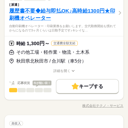
勤務先公開
交通費
勤務地固定
主婦・主夫
プをしっかりサポート。長く安心して働ける環境です。
シフト勤務
続きを読む
派遣
高齢者向け介護施設での夜勤業務です。夕食や朝食時の配膳・
就業時間・曜日
続きを読む
履歴書不要◆給与即払OK♪高時給1300円★印
応募資格
働き方・環境
食事介助、就寝・起床時の移動や排泄介助など、夜間の生活支
長期
期間・時間
残10未満
残20未満
週4日
平日休み
家庭都合休可
しずか
にぎやか
職場の様子
援全般を担当。巡回や安否確認、急変時の対応、介護記録の作
刷機オペレーター
【応募資格】 資格ナシでもOK 《備考》 ※介護業務のご経験や
ブランクOK
産休・育休
社会保険制度
研修制度
早番）6：30～15：30 日勤）8：30～17：30 遅番）10：30～1
成も行います。空き時間にはフロアや居室の清掃、洗濯、物品
◆働いた分を必要な時に◆ 働いた分の給与を給料日前に受け取
シフト勤務
資格があれば尚可。 ※ブランクのある方はもちろん、無資格未
休日・休暇
9：30 休憩時間60分 残業ほぼなし
資格支援
制服あり
バイク自転車
車OK
まかない
自動印刷機オペレーター・印刷業務をお願いします。交代勤務開始も慣れて
補充などを行い、夜間でも快適な環境を整える役割です。
れる「給与前払い制度」を導入。前借りではなく、実際の勤務
働き方・環境
経験の方も大歓迎です！ ※Wワークでの勤務を希望される方へ
からになるので3ヶ月くらいは日勤予定です♪キレイな…
医療・介護・福祉関連
業界
◆有給休暇
実績に応じて利用できる福利厚生制度です。※入社翌月の第5営
現在の就業先で、正社員やフルパート等で週40時間以上就業し
ブランクOK
産休・育休
社会保険制度
研修制度
◆介護休暇
業日より利用可能 ◆夜勤手当しっかり支給◆ 夜勤1回につき6,0
ている場合、 応募をお受けすることが出来ません。予めご了承
続きを読む
続きを読む
◆育児休暇
00円の手当を支給。夜勤の頑張りをしっかり収入に反映しま
続きを読む
資格支援
1,300円～
制服あり
バイク自転車
車OK
まかない
応募資格
時給
ください。
交通費全額支給
◆産前・産後休暇
す。残業もほとんどなく、身体に無理なく働けるのも魅力。家
【応募資格】 資格ナシでもOK 《備考》 ※介護業務のご経験や
その他工場・軽作業・物流・土木系
庭やプライベートと両立しながら、自分らしい働き方を叶える
時給 1,251円～1,420円
給与
◆働いた分を必要な時に◆ 働いた分の給与を給料日前に受け取
資格があれば尚可。 ※ブランクのある方はもちろん、無資格未
休日・休暇
詳しい募集要項をすべて見る
ことが可能です。育児や介護を両立しているスタッフも多数在
お仕事の特徴
れる「給与前払い制度」を導入。前借りではなく、実際の勤務
秋田県北秋田市 / 合川駅（車5分）
経験の方も大歓迎です！ ※Wワークでの勤務を希望される方へ
▼給与詳細 処遇改善手当：220円/時 夜勤手当：6,000円/回 ▼下
籍しています。 ◆スキルアップも叶う◆ 幅広いサービスを展開
◆有給休暇
実績に応じて利用できる福利厚生制度です。※入社翌月の第5営
現在の就業先で、正社員やフルパート等で週40時間以上就業し
基本特徴
記別途支給 通勤手当 年末年始手当：380円/時 ※12/300時～1/32
する当社ならではの強みとして、在宅系から入居系まで様々な
◆介護休暇
業日より利用可能 ◆夜勤手当しっかり支給◆ 夜勤1回につき6,0
詳細を開く
ている場合、 応募をお受けすることが出来ません。予めご了承
続きを読む
4時 寸志あり：年2回（6月・12月） ※業績による ※処遇改善手
経験を積むことが可能。スキルの幅が広がり、介護のプロフェ
未経験OK
新卒・第二
20代活躍
30代活躍
40代活躍
職種/応募資格
お仕事の特徴
給与/時間/休日
応募する
◆育児休暇
00円の手当を支給。夜勤の頑張りをしっかり収入に反映しま
続きを読む
ください。
当は試用期間中（3ヶ月）は支給なし
ッショナルとして大きく成長できます。「もっと経験を積みた
◆産前・産後休暇
す。残業もほとんどなく、身体に無理なく働けるのも魅力。家
50代活躍
正社員登用
続きを読む
応募状況
い」「将来はマネジメントにも挑戦したい」そんな方のキャリ
今が狙い目！
庭やプライベートと両立しながら、自分らしい働き方を叶える
キープする
時給 1,251円～1,420円
給与
アアップを全力で応援します。
その他工場・軽作業・物流・土木系
職種
募集条件
詳しい募集要項をすべて見る
続きを読む
ことが可能です。育児や介護を両立しているスタッフも多数在
男性
女性
男女の割合
▼給与詳細 処遇改善手当：220円/時 夜勤手当：6,000円/回 ▼下
籍しています。 ◆スキルアップも叶う◆ 幅広いサービスを展開
勤務先公開
交通費
勤務地固定
主婦・主夫
自動印刷機オペレーター・印刷業務をお願いします。 交代勤務
基本特徴
長期
期間・時間
記別途支給 通勤手当 年末年始手当：380円/時 ※12/300時～1/32
する当社ならではの強みとして、在宅系から入居系まで様々な
開始も慣れてからになるので3ヶ月くらいは日勤予定です♪キレ
4時 寸志あり：年2回（6月・12月） ※業績による ※処遇改善手
株式会社テクノ・サービス
未経験OK
新卒・第二
20代活躍
30代活躍
40代活躍
経験を積むことが可能。スキルの幅が広がり、介護のプロフェ
ひとりで
みんなで
就業時間・曜日
仕事の仕方
17：00～翌10：00
職種/応募資格
お仕事の特徴
給与/時間/休日
イな建物で快適にお仕事ができます♪ 「一人じゃ不安…」そんな
応募する
当は試用期間中（3ヶ月）は支給なし
ッショナルとして大きく成長できます。「もっと経験を積みた
※週1回～就業回数のご相談が可能です。
方も安心！3名募集だから同期と一緒にスタートOK♪業務の半分
残業なし
週1日～
平日休み
家庭都合休可
50代活躍
正社員登用
続きを読む
い」「将来はマネジメントにも挑戦したい」そんな方のキャリ
が座りのオシゴト♪ ●履歴書不要●車通勤・バイク通勤OK ■有給
続きを読む
募集条件
勤務先公開
交通費
勤務地固定
主婦・主夫
アアップを全力で応援します。
シフト勤務
休憩時間60分
その他工場・軽作業・物流・土木系
メーカー関連
業界
職種
休暇■社会保険完備■退職金制度■お友達紹介キャンペーン実施中
高収入
続きを読む
男性
女性
男女の割合
就業時間・曜日
残業ほぼなし