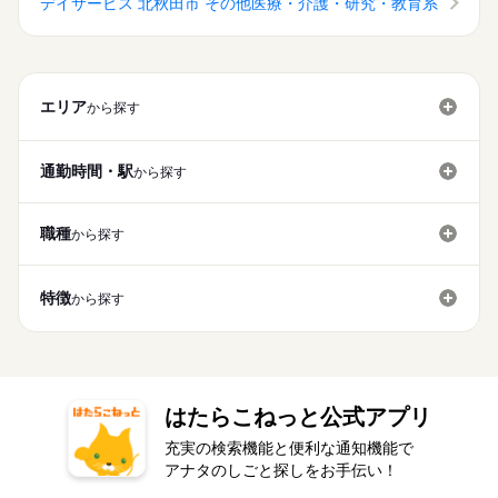
続きを読む
デイサービス 北秋田市 その他医療・介護・研究・教育系
児休暇 ◆産前・産後休暇
続きを読む
休日・休暇
年間休日107日 ※シフト制（月9公休、2月は8公休） ◆リフレッ
エリア
から探す
シュ休暇（年間17日） ◆有給休暇 ◆特別休暇 ◆介護休暇 ◆育
児休暇 ◆産前・産後休暇
通勤時間・駅
から探す
続きを読む
職種
から探す
特徴
から探す
はたらこねっと公式アプリ
充実の検索機能と便利な通知機能で
アナタのしごと探しをお手伝い！