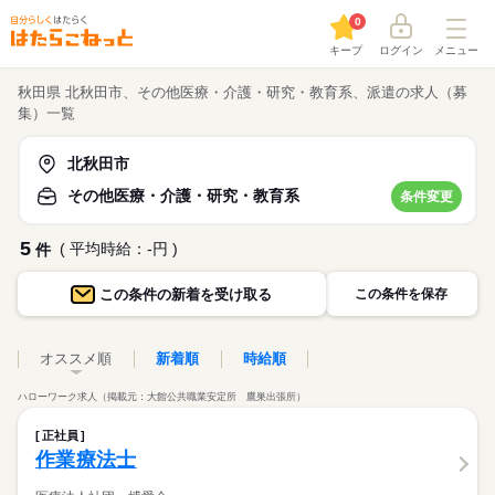
0
キープ
ログイン
メニュー
秋田県 北秋田市、その他医療・介護・研究・教育系、派遣の求人（募
集）一覧
北秋田市
その他医療・介護・研究・教育系
条件変更
5
( 平均時給：-円 )
件
この条件の
新着を受け取る
この条件を保存
オススメ順
新着順
時給順
ハローワーク求人（掲載元：大館公共職業安定所 鷹巣出張所）
正社員
作業療法士