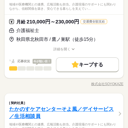
資格不問・未経験OK
休日・休暇
※週4日～就業日数の相談可
資格支援
制服あり
バイク自転車
車OK
地域や医療機関との連携、広報活動も担当。介護現場のサポートにも関わり
への直接雇用サポート体制あり。幅広い年齢層も活躍中。残業
※給与即払いサービスは就業状況によって利用できないケース
働き方・環境
フリーター、主婦・主夫歓迎
ながら、信頼関係を築き、安心できる暮らしを支えてい…
※土日祝の勤務について相談可
はチョッピリ多めのお仕事なので稼げます♪ ●履歴書不要●車通
続きを読む
◆有給休暇
がございます。詳細はオペレーターまでお問合せください。
ブランクOK
産休・育休
社会保険制度
研修制度
休憩時間なし
メーカー関連
業界
勤OK ■有給休暇■社会保険完備■退職金制度■お友達紹介キャン
◆介護休暇
残業ほぼなし
ペーン実施中 ■登録方法：履歴書不要・ご自宅でもできる簡単オ
◆育児休暇
資格支援
210,000円～230,000円
制服あり
バイク自転車
車OK
月給
交通費全額支給
時給 1,200円～
給与
ンライン登録がオススメ
詳しい募集要項をすべて見る
◆産前・産後休暇
応募資格
お仕事の特徴
介護福祉士
◆即払いサービスあり ＼ 働いた分を早めにGET！ ／ 働いた分
資格不問・未経験OK
働く人の待遇向上
の給与の一部を、給料日前に受け取れます。 スマホでカンタン
休日・休暇
※給与即払いサービスは就業状況によって利用できないケース
秋田県北秋田市 / 鷹ノ巣駅（徒歩15分）
フリーター、主婦・主夫歓迎
申請！ 給料日前にお金が必要な時や、急な出費がある時も安心
給与UP
応募する
◆有給休暇
がございます。詳細はオペレーターまでお問合せください。
です。 ※最短5日後から受け取り可能 ※給与は原則【月末締め
◆介護休暇
詳細を開く
基本特徴
／翌月25日払い】 ※当社規定あり 交通費全額支給※22～5時、
続きを読む
職種/応募資格
お仕事の特徴
給与/時間/休日
◆育児休暇
時給 1,200円～
給与
実働8h以降は割増時給1500円 kkw_bcov2106
新卒・第二
20代活躍
30代活躍
40代活躍
50代活躍
詳しい募集要項をすべて見る
続きを読む
◆産前・産後休暇
応募状況
今が狙い目！
◆即払いサービスあり ＼ 働いた分を早めにGET！ ／ 働いた分
キープする
募集条件
働く人の待遇向上
基本特徴
長期
期間・時間
給与UP
介護福祉士
の給与の一部を、給料日前に受け取れます。 スマホでカンタン
職種
ひとりで
みんなで
仕事の仕方
申請！ 給料日前にお金が必要な時や、急な出費がある時も安心
交通費
勤務地固定
履歴書不要
WEB登録
新卒・第二
20代活躍
30代活躍
40代活躍
50代活躍
【1】08：30～17：20
高齢者向け介護施設で、お客様やご家族の相談に寄り添いなが
応募する
です。 ※最短5日後から受け取り可能 ※給与は原則【月末締め
【2】11：00～20：00
募集条件
ら、自立した生活を支えるお仕事です。ケアプランの作成・契
交通費
勤務地固定
履歴書不要
WEB登録
就業時間・曜日
／翌月25日払い】 ※当社規定あり 交通費全額支給※22～5時、
株式会社SOYOKAZE
続きを読む
しずか
にぎやか
職場の様子
【3】23：00～08：30
職種/応募資格
お仕事の特徴
給与/時間/休日
約対応・利用調整などの相談業務に加え、地域や医療機関との
就業時間・曜日
働き方・環境
残20以上
実働8h以降は割増時給1500円 kkw_bcov2106
残20以上
※表記のうち実働7時間30分から7時間45分です。
連携、広報活動も担当。介護現場のサポートにも関わりなが
続きを読む
ブランクOK
産休・育休
社会保険制度
研修制度
ら、信頼関係を築き、安心できる暮らしを支えていきます。 ◆
続きを読む
働き方・環境
長期
期間・時間
介護福祉士
医療・介護・福祉関連
業界
職種
あなたらしさを尊重◆ 髪色・髪型・ネイル・ヒゲは原則自由
契約社員
制服あり
日払い
ひとりで
週払い
禁煙・分煙
車OK
みんなで
仕事の仕方
ブランクOK
産休・育休
社会保険制度
研修制度
土曜 日曜
休日・休暇
（社内規定あり）。社員一人ひとりの個性や価値観を大切にす
たかのすケアセンターそよ風／デイサービス
【1】08：30～17：20
高齢者向け介護施設で、お客様やご家族の相談に寄り添いなが
派遣活躍中
英語不要
るため、身だしなみルールを見直しました。清潔感と節度を大
【2】11：00～20：00
応募資格
制服あり
日払い
週払い
禁煙・分煙
車OK
ら、自立した生活を支えるお仕事です。ケアプランの作成・契
土日（企業カレンダー有り）
／生活相談員
切にできれば、自分らしいスタイルで無理なく働ける環境で
しずか
にぎやか
職場の様子
【3】23：00～08：30
約対応・利用調整などの相談業務に加え、地域や医療機関との
【応募資格】 【資格】 普通自動車免許［必須］ ▼下記のうちい
派遣活躍中
英語不要
す。
※表記のうち実働7時間30分から7時間45分です。
地域や医療機関との連携、広報活動も担当。介護現場のサポートにも関わり
連携、広報活動も担当。介護現場のサポートにも関わりなが
◆働いた分を必要な時に◆ 働いた分の給与を給料日前に受け取
ずれかの資格をお持ちの方 社会福祉士 精神保健福祉士 社会福祉