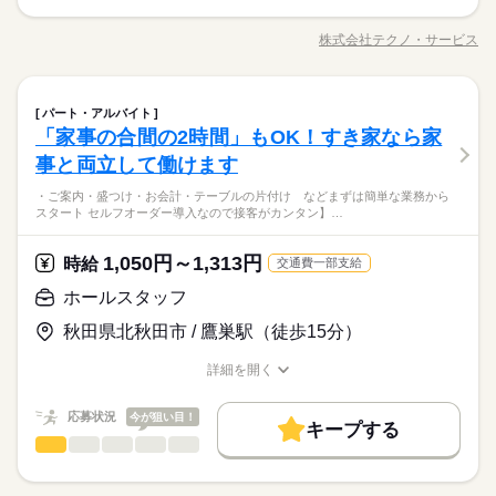
です。 ※最短5日後から受け取り可能 ※給与は原則【月末締め
募集条件
※表記のうち実働8時間です。
交通費
勤務地固定
履歴書不要
WEB登録
珪藻土の機械加工、包装作業などをお願いします。 未経験OK。
働き方・環境
／翌月25日払い】 ※当社規定あり 交通費全額支給
続きを読む
就業時間・曜日
フォークリフトの資格あれば尚良。資格取得も可能です♪長期勤
働き方・環境
残10未満
残20未満
株式会社テクノ・サービス
ブランクOK
産休・育休
ひとりで
社会保険制度
研修制度
みんなで
仕事の仕方
職種/応募資格
お仕事の特徴
給与/時間/休日
務可能。50代の方など幅広く活躍中。 人気の日勤のみ。残業は
続きを読む
ブランクOK
産休・育休
社会保険制度
研修制度
土曜 日曜
休日・休暇
少なめ。車通勤OK、駐車場完備。この機会をお見逃しなく！！
制服あり
日払い
週払い
禁煙・分煙
バイク自転車
1ヵ月～3ヵ月
期間・時間
●履歴書不要●車通勤OK ■有給休暇■社会保険完備■退職金制度■
続きを読む
制服あり
日払い
週払い
禁煙・分煙
バイク自転車
土日祝（企業カレンダー有り） 土曜は月２回程度出勤可能性
車OK
派遣活躍中
英語不要
製造（組立・加工）
その他
業界
職種
お友達紹介キャンペーン実施中 ■登録方法：履歴書不要・ご自宅
【1】08：30～17：30
パート・アルバイト
男性
女性
男女の割合
あり
車OK
派遣活躍中
英語不要
でもできる簡単オンライン登録がオススメ
「家事の合間の2時間」もOK！すき家なら家
※表記のうち実働8時間です。
珪藻土の機械加工、包装作業などをお願いします。 未経験OK。
応募資格
フォークリフトの資格あれば尚良。資格取得も可能です♪長期勤
事と両立して働けます
ひとりで
みんなで
仕事の仕方
務可能。50代の方など幅広く活躍中。 人気の日勤のみ。残業は
資格不問・未経験OK
・ご案内・盛つけ・お会計・テーブルの片付け などまずは簡単な業務から
土曜 日曜
休日・休暇
少なめ。車通勤OK、駐車場完備。この機会をお見逃しなく！！
給与即払いサービスは就業状況によって利用できないケースが
フリーター、主婦・主夫歓迎
スタート セルフオーダー導入なので接客がカンタン】…
●履歴書不要●車通勤OK ■有給休暇■社会保険完備■退職金制度■
続きを読む
ございます。詳細はオペレーターまでお問合せください。
35カ国以上の方々が当社を通じ就業中。毎月100人以上お仕事ス
土日祝（企業カレンダー有り） 土曜は月２回程度出勤可能性
その他
業界
お友達紹介キャンペーン実施中 ■登録方法：履歴書不要・ご自宅
タート！
あり
でもできる簡単オンライン登録がオススメ
1,050円～1,313円
時給
交通費一部支給
応募資格
お仕事の特徴
ホールスタッフ
時給 1,300円～
給与
資格不問・未経験OK
働く人の待遇向上
詳しい募集要項をすべて見る
給与即払いサービスは就業状況によって利用できないケースが
秋田県北秋田市 / 鷹巣駅（徒歩15分）
フリーター、主婦・主夫歓迎
◆即払いサービスあり ＼ 働いた分を早めにGET！ ／ 働いた分
高収入
ございます。詳細はオペレーターまでお問合せください。
35カ国以上の方々が当社を通じ就業中。毎月100人以上お仕事ス
の給与の一部を、給料日前に受け取れます。 スマホでカンタン
詳細を開く
タート！
基本特徴
申請！ 給料日前にお金が必要な時や、急な出費がある時も安心
職種/応募資格
お仕事の特徴
給与/時間/休日
応募する
です。 ※最短5日後から受け取り可能 ※給与は原則【月末締め
新卒・第二
20代活躍
30代活躍
40代活躍
50代活躍
続きを読む
／翌月25日払い】 ※当社規定あり 交通費全額支給
続きを読む
応募状況
今が狙い目！
キープする
60代歓迎
時給 1,300円～
給与
働く人の待遇向上
基本特徴
高収入
ホールスタッフ
サービス関連
業界
職種
詳しい募集要項をすべて見る
◆即払いサービスあり ＼ 働いた分を早めにGET！ ／ 働いた分
募集条件
新卒・第二
20代活躍
30代活躍
40代活躍
50代活躍
・ご案内 ・盛つけ ・お会計 ・テーブルの片付け など まずは
長期
期間・時間
の給与の一部を、給料日前に受け取れます。 スマホでカンタン
簡単な業務からスタート！ 【セルフオーダー導入なので接客が
交通費
勤務地固定
履歴書不要
WEB登録