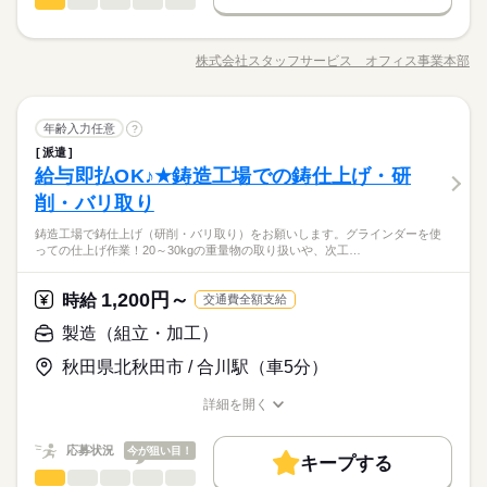
一般事務・OA事務
メーカー関連
業界
職種
交通費
時給 1,200円
1ヵ月以内にスタート
履歴書不要
WEB登録
給与
基本特徴
詳しい募集要項をすべて見る
◇自動車部品などを扱うメーカー◇未経験でもＯＫ！先輩が丁
【月収例】168,000円～168,000円（残業代含む）
未経験OK
新卒・第二
20代活躍
30代活躍
40代活躍
就業時間・曜日
寧に教えてくれるので安心です♪ 【お願いしたいお仕事の内
3ヵ月以上
期間・時間
株式会社スタッフサービス オフィス事業本部
職種/応募資格
お仕事の特徴
給与/時間/休日
容】 伝票処理、納品書入力、請求書のチェック・入力、会計シ
残業なし
残10未満
残20未満
1日7h以下
土日祝休
60代歓迎
―･―･―･―･―･―･―･―･―･―･―･―･―･―
9：00～17：00
ステムへの入力、文書管理、電話応対、来客応対などをお願い
応募する
◆歴史ある企業での就業！車通勤ＯＫ＆無料駐車場完備で通勤
募集条件
このお仕事は、働いた分の給料を給料日を待たずに受け取れる
働き方・環境
※残業はほとんどありません。
します。 ▼こちらのお仕事のほかにも 電話なしのコツコツ系デ
続きを読む
続きを読む
ラクラク！ 休憩室利用可でリフレッシュしやすい！幅広い
『速払いサービス』を利用できます（利用規定あり）
交通費
1ヵ月以内にスタート
履歴書不要
WEB登録
※休憩は６０分です。
一般事務・OA事務
職種
ータ入力や英語を使う事務、 大学やコールセンターなどのお仕
年齢入力任意
年齢層の方々が活躍中♪近くに飲食店・コンビニあります☆彡
?
社会保険制度
研修制度
資格支援
日払い
週払い
就業時間・曜日
事も扱っています。 在宅のお仕事があるエリアも☆ 9月・10月
派遣
◇自動車部品などを扱うメーカー◇未経験でもＯＫ！先輩が丁
禁煙・分煙
車OK
ルーティン
英語不要
スタートもご相談ください♪
残業なし
残10未満
残20未満
1日7h以下
土日祝休
メーカー関連
給与即払OK♪★鋳造工場での鋳仕上げ・研
応募資格
業界
寧に教えてくれるので安心です♪ 【お願いしたいお仕事の内
3ヵ月以上
期間・時間
土曜 日曜 祝日
休日・休暇
働き方・環境
お仕事の特徴
活かせるスキル
容】 伝票処理、納品書入力、請求書のチェック・入力、会計シ
削・バリ取り
◆未経験者歓迎！
9：00～17：00
ステムへの入力、文書管理、電話応対、来客応対などをお願い
※土・日・祝がお休みです。
社会保険制度
研修制度
資格支援
日払い
週払い
基本特徴
Word
Excel
※残業はほとんどありません。
鋳造工場で鋳仕上げ（研削・バリ取り）をお願いします。グラインダーを使
します。 ▼こちらのお仕事のほかにも 電話なしのコツコツ系デ
続きを読む
禁煙・分煙
未経験OK
新卒・第二
車OK
ルーティン
40代活躍
英語不要
っての仕上げ作業！20～30kgの重量物の取り扱いや、次工…
※休憩は６０分です。
ータ入力や英語を使う事務、 大学やコールセンターなどのお仕
◆歴史ある企業での就業！車通勤ＯＫ＆無料駐車場完備で通勤
時給 1,200円～
給与
活かせるスキル
事も扱っています。 在宅のお仕事があるエリアも☆ 9月・10月
詳しい募集要項をすべて見る
Word
Excel
ラクラク！ 休憩室利用可でリフレッシュしやすい！幅広い
募集条件
このお仕事は、働いた分の給料を給料日を待たずに受け取れる
スタートもご相談ください♪
1,200円～
応募資格
時給
交通費全額支給
年齢層の方々が活躍中♪近くに飲食店・コンビニあります☆彡
即日スタート
履歴書不要
WEB登録
『速払いサービス』を利用できます（利用規定あり）
土曜 日曜 祝日
休日・休暇
続きを読む
◆未経験者歓迎！
製造（組立・加工）
応募する
※土・日・祝がお休みです。
就業時間・曜日
秋田県北秋田市 / 合川駅（車5分）
残業なし
土日祝休
長期
期間・時間
時給 1,200円～
基本特徴
給与
募集条件
未経験OK
新卒・第二
40代活躍
詳しい募集要項をすべて見る
詳細を開く
働き方・環境
8：30～17：30 ※休憩は６０分です。※９時～１７時の勤務も
就業時間・曜日
職種/応募資格
このお仕事は、働いた分の給料を給料日を待たずに受け取れる
お仕事の特徴
給与/時間/休日
即日スタート
履歴書不要
WEB登録
相談可能です。
社会保険制度
研修制度
資格支援
制服あり
日払い
『速払いサービス』を利用できます（利用規定あり）
働き方・環境
残業なし
土日祝休
応募状況
今が狙い目！
キープする
週払い
禁煙・分煙
車OK
応募する
社会保険制度
研修制度
資格支援
制服あり
日払い
製造（組立・加工）
職種
男性
続きを読む
女性
男女の割合