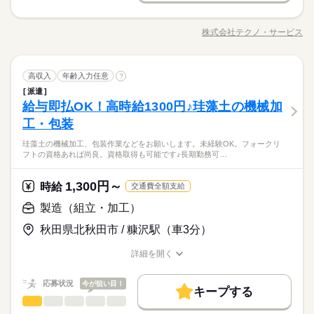
土曜 日曜
休日・休暇
活かせるスキル
長期
期間・時間
週払い
禁煙・分煙
車OK
鋳造工場で鋳仕上げ（研削・バリ取り）をお願いします。 グラ
※土・日がお休み。企業カレンダーがあります。
Word
Excel
Access
活かせるスキル
インダーを使っての仕上げ作業！20～30kgの重量物の取り扱い
Word
Excel
Access
8：30～17：30 ※休憩は６０分です。※９時～１７時の勤務も
株式会社テクノ・サービス
ひとりで
みんなで
仕事の仕方
職種/応募資格
お仕事の特徴
給与/時間/休日
や、次工程への搬送準備もあります。 ＼20歳～40代後半ぐらい
相談可能です。
の年齢層の方々が活躍中／ゆくゆくは直接雇用チャンスも。キ
ャリアアップを目指せるよう、当社がサポートします！ ●履歴書
続きを読む
製造（組立・加工）
メーカー関連
業界
職種
不要●車通勤・バイク通勤OK ■有給休暇■社会保険完備■退職金
高収入
年齢入力任意
?
男性
女性
男女の割合
土曜 日曜
休日・休暇
制度■お友達紹介キャンペーン実施中！ ■登録方法：履歴書不
派遣
鋳造工場で鋳仕上げ（研削・バリ取り）をお願いします。 グラ
※土・日がお休み。企業カレンダーがあります。
要・ご自宅でもできる簡単オンライン登録がオススメ
給与即払OK！高時給1300円♪珪藻土の機械加
応募資格
インダーを使っての仕上げ作業！20～30kgの重量物の取り扱い
ひとりで
みんなで
仕事の仕方
や、次工程への搬送準備もあります。 ＼20歳～40代後半ぐらい
工・包装
未経験者歓迎
の年齢層の方々が活躍中／ゆくゆくは直接雇用チャンスも。キ
『自分にできるかな・・・』って不安に思っている方！まずは
フリーター、主婦・主夫歓迎
珪藻土の機械加工、包装作業などをお願いします。未経験OK。フォークリ
ャリアアップを目指せるよう、当社がサポートします！ ●履歴書
続きを読む
職場見学してみませんか★お気軽にお問い合わせください！
フトの資格あれば尚良。資格取得も可能です♪長期勤務可…
メーカー関連
業界
不要●車通勤・バイク通勤OK ■有給休暇■社会保険完備■退職金
制度■お友達紹介キャンペーン実施中！ ■登録方法：履歴書不
時給 1,200円～
給与
要・ご自宅でもできる簡単オンライン登録がオススメ
詳しい募集要項をすべて見る
1,300円～
応募資格
時給
お仕事の特徴
交通費全額支給
◆即払いサービスあり ＼ 働いた分を早めにGET！ ／ 働いた分
未経験者歓迎
基本特徴
製造（組立・加工）
の給与の一部を、給料日前に受け取れます。 スマホでカンタン
『自分にできるかな・・・』って不安に思っている方！まずは
フリーター、主婦・主夫歓迎
申請！ 給料日前にお金が必要な時や、急な出費がある時も安心
新卒・第二
20代活躍
30代活躍
40代活躍
50代活躍
応募する
職場見学してみませんか★お気軽にお問い合わせください！
秋田県北秋田市 / 糠沢駅（車3分）
です。 ※最短5日後から受け取り可能 ※給与は原則【月末締め
募集条件
／翌月25日払い】 ※当社規定あり 交通費全額支給
続きを読む
詳細を開く
時給 1,200円～
給与
交通費
勤務地固定
履歴書不要
WEB登録
職種/応募資格
お仕事の特徴
給与/時間/休日
詳しい募集要項をすべて見る
続きを読む
◆即払いサービスあり ＼ 働いた分を早めにGET！ ／ 働いた分
就業時間・曜日
応募状況
基本特徴
今が狙い目！
1ヵ月～3ヵ月
期間・時間
の給与の一部を、給料日前に受け取れます。 スマホでカンタン
キープする
製造（組立・加工）
申請！ 給料日前にお金が必要な時や、急な出費がある時も安心
職種
残10未満
残20未満
新卒・第二
20代活躍
30代活躍
40代活躍
50代活躍
【1】08：30～17：30
男性
女性
男女の割合
応募する