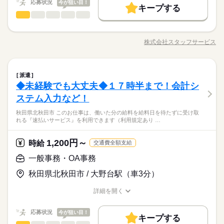
応募状況
今が狙い目！
キープする
経理・会計・財務
職種
低い
高い
多い年齢層
≪観光サービス会社≫車通勤ＯＫ！無料駐車場完備！残業がほ
とんどない魅力的なお仕事ですよ♪ 【お願いしたいお仕事の
株式会社スタッフサービス
男性
女性
男女の割合
職種/応募資格
お仕事の特徴
給与/時間/休日
内容】総務・経理事務（会計ソフトへのデータ入力）、労務関
連の手続き、給与計算（基本ソフト使用）などをお願いしま
す。 ※移転の予定あり。詳細はお問い合わせください。 ▼こ
続きを読む
経理・会計・財務
サービス関連
業界
職種
ちらのお仕事のほかにも 電話なしのコツコツ系データ入力や英
派遣
低い
高い
多い年齢層
語を使う事務、 大学やコールセンターなどのお仕事も扱ってい
◆未経験でも大丈夫◆１７時半まで！会計シ
≪観光サービス会社≫車通勤ＯＫ！無料駐車場完備！残業がほ
ます。 在宅のお仕事があるエリアも☆ 9月・10月スタートもご
応募資格
とんどない魅力的なお仕事ですよ♪ 【お願いしたいお仕事の
ステム入力など！
相談ください♪
男性
女性
男女の割合
内容】総務・経理事務（会計ソフトへのデータ入力）、労務関
◆未経験者歓迎！ ▼オフィスワークデビューを応援します！▼
秋田県北秋田市 このお仕事は、働いた分の給料を給料日を待たずに受け取
連の手続き、給与計算（基本ソフト使用）などをお願いしま
◆土日祝お休み☆オフィスカジュアル勤務ＯＫ！周辺に飲食店
すきま時間に自分のペースで学べるスマホ学習アプリ 「ぽけっ
れる『速払いサービス』を利用できます（利用規定あり …
す。 ※移転の予定あり。詳細はお問い合わせください。 ▼こ
続きを読む
あり！ 幅広い年齢層の方が活躍中の職場！長期就業可能な
と」など未経験の方を支えるサポートが充実◎ ―･―･―･―･
サービス関連
業界
ちらのお仕事のほかにも 電話なしのコツコツ系データ入力や英
お仕事をご希望の方にオススメです！
―･―･―･―･―･―･―･―･―･― データ入力などの人気お仕事
語を使う事務、 大学やコールセンターなどのお仕事も扱ってい
1,200円～
時給
も多数あり♪ パートからの収入アップも実績多数！ 主婦（夫）
続きを読む
交通費全額支給
ます。 在宅のお仕事があるエリアも☆ 9月・10月スタートもご
応募資格
の方のオフィスワークデビューを応援◎
一般事務・OA事務
相談ください♪
お仕事の特徴
◆未経験者歓迎！ ▼オフィスワークデビューを応援します！▼
時給 1,200円
給与
◆土日祝お休み☆オフィスカジュアル勤務ＯＫ！周辺に飲食店
秋田県北秋田市 / 大野台駅（車3分）
すきま時間に自分のペースで学べるスマホ学習アプリ 「ぽけっ
基本特徴
詳しい募集要項をすべて見る
あり！ 幅広い年齢層の方が活躍中の職場！長期就業可能な
と」など未経験の方を支えるサポートが充実◎ ―･―･―･―･
【月収例】168,000円～168,000円（残業代含む）
未経験OK
新卒・第二
20代活躍
30代活躍
40代活躍
お仕事をご希望の方にオススメです！
詳細を開く
―･―･―･―･―･―･―･―･―･― データ入力などの人気お仕事
職種/応募資格
お仕事の特徴
給与/時間/休日
も多数あり♪ パートからの収入アップも実績多数！ 主婦（夫）
60代歓迎
続きを読む
―･―･―･―･―･―･―･―･―･―･―･―･―･―
応募する
の方のオフィスワークデビューを応援◎
このお仕事は、働いた分の給料を給料日を待たずに受け取れる
応募状況
今が狙い目！
募集条件
続きを読む
キープする
『速払いサービス』を利用できます（利用規定あり）