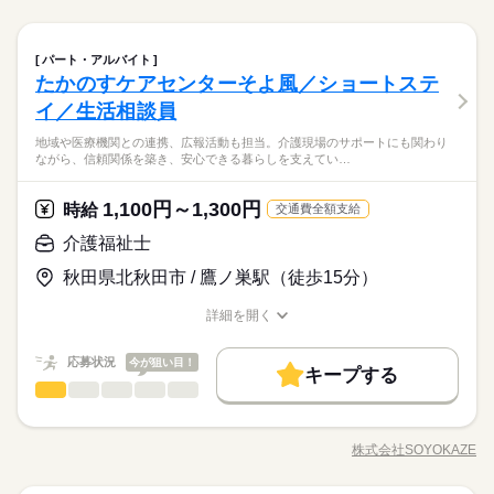
応募する
募集条件
です。 ※最短5日後から受け取り可能 ※給与は原則【月末締め
残業なし
10時～出社
17時～出社
土日祝休
／ 6：00-15：00／17：30-翌2：30／20：00-翌5：15 など多数！
方尚良。 派遣先に直接雇用してもらえるようサポートします。
続きを読む
／翌月25日払い】 ※当社規定あり ◆深夜手当アリ 22時～翌5
続きを読む
大量募集
交通費
即日スタート
勤務地固定
※「日勤or夜勤のみ」「長期で働きたい」「土日休み」「残業少
土曜は企業カレンダー年2・3回の出勤あり。 ●履歴書不要●車通
続きを読む
平日休み
時に働いた場合は時給25％UP ◆残業代支給 勤務時間が8hを超
なめ」など、あなたのご希望を教えて下さい！ ※ご応募のタイ
製造（組立・加工）
メーカー関連
業界
職種
勤OK ■有給休暇■社会保険完備■退職金制度■お友達紹介キャン
主婦・主夫
履歴書不要
WEB登録
パート・アルバイト
男性
女性
男女の割合
えている場合は時給25％UP ※試用期間ナシ
ミングによっては、ご希望のお仕事が定員に達している場合が
続きを読む
働き方・環境
ペーン実施中 ■登録方法：履歴書不要・ご自宅でもできる簡単オ
たかのすケアセンターそよ風／ショートステ
就業時間・曜日
機械加工された部品をティグ溶接及び半自動溶接機で溶接する
3ヵ月以上
期間・時間
あります。 その際は、ご希望に沿う他のお仕事を並行してご案
ンライン登録がオススメ
応募資格
大手企業
ブランクOK
産休・育休
社会保険制度
作業などをお願いします。 ステンレス鋼溶接技能者（基本級）
イ／生活相談員
残業なし
10時～出社
17時～出社
土日祝休
内致します。
ひとりで
みんなで
仕事の仕方
【勤務時間例】 8：00-16：00／9：00-17：00／10：00-19：00
の資格をお持ちの方尚良。・フォークリフトの資格をお持ちの
ティグ溶接・溶接の実務経験をお持ちの方
日払い
週払い
禁煙・分煙
バイク自転車
車OK
休日・休暇
／ 6：00-15：00／17：30-翌2：30／20：00-翌5：15 など多数！
平日休み
地域や医療機関との連携、広報活動も担当。介護現場のサポートにも関わり
方尚良。 派遣先に直接雇用してもらえるようサポートします。
残業がない魅力的なお仕事です。50代の方など幅広い年齢層が
フリーター、主婦・主夫歓迎
ながら、信頼関係を築き、安心できる暮らしを支えてい…
※「日勤or夜勤のみ」「長期で働きたい」「土日休み」「残業少
働き方・環境
派遣活躍中
ルーティン
PC不要
電話なし
土曜は企業カレンダー年2・3回の出勤あり。 ●履歴書不要●車通
続きを読む
土日休み案件多数！
活躍中。OJTありで安心です。
35カ国以上の方々が当社を通じ就業中。毎月100人以上お仕事ス
なめ」など、あなたのご希望を教えて下さい！ ※ご応募のタイ
メーカー関連
業界
勤OK ■有給休暇■社会保険完備■退職金制度■お友達紹介キャン
タート！
大手企業
ブランクOK
産休・育休
社会保険制度
ミングによっては、ご希望のお仕事が定員に達している場合が
続きを読む
ペーン実施中 ■登録方法：履歴書不要・ご自宅でもできる簡単オ
1,100円～1,300円
時給
交通費全額支給
あります。 その際は、ご希望に沿う他のお仕事を並行してご案
日払い
週払い
禁煙・分煙
バイク自転車
車OK
ンライン登録がオススメ
応募資格
お仕事の特徴
内致します。
介護福祉士
派遣活躍中
時給 1,100円～
ルーティン
PC不要
電話なし
給与
ティグ溶接・溶接の実務経験をお持ちの方
基本特徴
休日・休暇
詳しい募集要項をすべて見る
残業がない魅力的なお仕事です。50代の方など幅広い年齢層が
秋田県北秋田市 / 鷹ノ巣駅（徒歩15分）
フリーター、主婦・主夫歓迎
◆即払いサービスあり ＼ 働いた分を早めにGET！ ／ 働いた分
新卒・第二
20代活躍
30代活躍
40代活躍
50代活躍
土日休み案件多数！
活躍中。OJTありで安心です。
35カ国以上の方々が当社を通じ就業中。毎月100人以上お仕事ス
の給与の一部を、給料日前に受け取れます。 スマホでカンタン
詳細を開く
タート！
60代歓迎
申請！ 給料日前にお金が必要な時や、急な出費がある時も安心
職種/応募資格
お仕事の特徴
給与/時間/休日
応募する
です。 ※最短5日後から受け取り可能 ※給与は原則【月末締め
募集条件
続きを読む
／翌月25日払い】 ※当社規定あり 交通費全額支給
続きを読む
応募状況
今が狙い目！
キープする
交通費
時給 1,100円～
勤務地固定
履歴書不要
WEB登録
給与
基本特徴
介護福祉士
職種
詳しい募集要項をすべて見る
ひとりで
みんなで
仕事の仕方
◆即払いサービスあり ＼ 働いた分を早めにGET！ ／ 働いた分
新卒・第二
20代活躍
30代活躍
40代活躍
50代活躍
就業時間・曜日
高齢者向け介護施設で、お客様やご家族の相談に寄り添いなが
長期
期間・時間
の給与の一部を、給料日前に受け取れます。 スマホでカンタン
ら、自立した生活を支えるお仕事です。ケアプランの作成・契
残10未満
残20未満
土日祝休
60代歓迎
申請！ 給料日前にお金が必要な時や、急な出費がある時も安心
株式会社SOYOKAZE
しずか
にぎやか
職場の様子
【1】08：30～17：30
職種/応募資格
お仕事の特徴
給与/時間/休日
約対応・利用調整などの相談業務に加え、地域や医療機関との
応募する
募集条件
交通費
勤務地固定
履歴書不要
WEB登録
です。 ※最短5日後から受け取り可能 ※給与は原則【月末締め
働き方・環境
※表記のうち実働8時間です。
連携、広報活動も担当。介護現場のサポートにも関わりなが
続きを読む
／翌月25日払い】 ※当社規定あり 交通費全額支給
続きを読む
就業時間・曜日