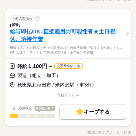
00：00～00：00 ※1日実働最低2時間 ※残業代は全額支給 週2日
職種/応募資格
お仕事の特徴
給与/時間/休日
お仕事が オススメです！ 軽いものをメインに扱うので 体への負
応募する
支給）
～・1日2h～OK！ ※状況に応じて募集を終了させていただく場
働き方・環境
担は少なめ。 作業は同じことを繰り返し行うので 未経験からで
履歴書不要
続きを読む
合もございます。 詳細は面接時にご相談ください。 【自己申告
もすぐにできるようになりますよ。 ＜その他にも…＞ ●商品の
続きを読む
就業時間・曜日
大手企業
社会保険制度
制服あり
禁煙・分煙
車OK
による契約シフト】 基本は固定シフトになりますが、 学校の試
梱包・仕分け・検品
その他
業界
職種
検品・チェック ●梱包・ピッキング ●食品の盛り付け・トッピン
年齢入力任意
?
ひとりで
みんなで
仕事の仕方
残20未満
10時～出社
17時～出社
1日4h以下
験や家庭の行事など イレギュラーにはもちろん対応しますの
続きを読む
PC不要
グ ●部品の組み立て・加工 など アナタの希望に合ったお仕事
派遣
「カンタンなお仕事からはじめていきたい」 「久しぶりに働き
3ヵ月以上
期間・時間
で、 その際はお気軽にご相談ください。 ※22時～翌5時までは1
を お探しします！ 「自宅の近く」「座り作業」など なんでもご
1日7h以下
16時前退社
扶養内
週2・3日
週4日
給与即払OK♪直接雇用の可能性有★土日祝
応募資格
にでるから不安…」 そんな方には おかしの”箱詰め”や”仕分け”の
8歳以上の方
相談ください。 まずはお気軽にご応募ください。
しずか
にぎやか
職場の様子
00：00～00：00 ※1日実働最低2時間 ※残業代は全額支給 週2日
お仕事が オススメです！ 軽いものをメインに扱うので 体への負
休。溶接作業
土日祝のみ
シフト勤務
◆未経験大歓迎！ ◆フリーターさん、主婦（夫）さん大歓迎！
休日・休暇
～・1日2h～OK！ ※状況に応じて募集を終了させていただく場
担は少なめ。 作業は同じことを繰り返し行うので 未経験からで
豊富なお仕事の中から、ピッタリのお仕事をご案内します。
働き方・環境
◆男女スタッフ活躍中！ 経験を活かしたい方も大歓迎！ お持ち
合もございます。 詳細は面接時にご相談ください。 【自己申告
機械加工された部品をティグ溶接及び半自動溶接機で溶接する作業などをお
もすぐにできるようになりますよ。 ＜その他にも…＞ ●商品の
続きを読む
シフト制
もちろん未経験OKのカンタン軽作業のお仕事がほとんどですよ
の免許・資格を活かした お仕事を紹介いたします！ 20代～50代
大手企業
社会保険制度
制服あり
禁煙・分煙
車OK
願いします。ステンレス鋼溶接技能者（基本級）の資格…
による契約シフト】 基本は固定シフトになりますが、 学校の試
その他
業界
検品・チェック ●梱包・ピッキング ●食品の盛り付け・トッピン
（座り仕事もアリ！力仕事ナシ！）♪
と幅広い年齢の方が、 様々な職場で活躍中です！ ※お仕事の掛
験や家庭の行事など イレギュラーにはもちろん対応しますの
続きを読む
グ ●部品の組み立て・加工 など アナタの希望に合ったお仕事
PC不要
け持ち（Wワーク）不可
続きを読む
で、 その際はお気軽にご相談ください。 ※22時～翌5時までは1
を お探しします！ 「自宅の近く」「座り作業」など なんでもご
1,100円～
応募資格
時給
交通費全額支給
8歳以上の方
相談ください。 まずはお気軽にご応募ください。
お仕事の特徴
◆未経験大歓迎！ ◆フリーターさん、主婦（夫）さん大歓迎！
製造（組立・加工）
休日・休暇
時給 1,050円～1,250円
給与
豊富なお仕事の中から、ピッタリのお仕事をご案内します。
◆男女スタッフ活躍中！ 経験を活かしたい方も大歓迎！ お持ち
基本特徴
詳しい募集要項をすべて見る
シフト制
もちろん未経験OKのカンタン軽作業のお仕事がほとんどですよ
秋田県北秋田市 / 米内沢駅（車3分）
の免許・資格を活かした お仕事を紹介いたします！ 20代～50代
◆即払いサービスあり ＼ 働いた分を早めにGET！ ／ 働いた分
未経験OK
新卒・第二
20代活躍
30代活躍
40代活躍
（座り仕事もアリ！力仕事ナシ！）♪
と幅広い年齢の方が、 様々な職場で活躍中です！ ※お仕事の掛
の給与の一部を、給料日前に受け取れます。 スマホでカンタン
詳細を開く
け持ち（Wワーク）不可
50代活躍
続きを読む
申請！ 給料日前にお金が必要な時や、急な出費がある時も安心
職種/応募資格
お仕事の特徴
給与/時間/休日
応募する
です。 ※最短5日後から受け取り可能 ※給与は原則【月末締め
募集条件
続きを読む
／翌月25日払い】 ※当社規定あり ◆深夜手当アリ 22時～翌5
続きを読む
応募状況
今が狙い目！
キープする
大量募集
時給 1,050円～1,250円
交通費
即日スタート
勤務地固定
給与
時に働いた場合は時給25％UP ◆残業代支給 勤務時間が8hを超
基本特徴
製造（組立・加工）
職種
詳しい募集要項をすべて見る
男性
女性
男女の割合
えている場合は時給25％UP ※試用期間ナシ
◆即払いサービスあり ＼ 働いた分を早めにGET！ ／ 働いた分
主婦・主夫
履歴書不要
WEB登録
未経験OK
新卒・第二
20代活躍
30代活躍
40代活躍
機械加工された部品をティグ溶接及び半自動溶接機で溶接する
3ヵ月以上
期間・時間
の給与の一部を、給料日前に受け取れます。 スマホでカンタン
作業などをお願いします。 ステンレス鋼溶接技能者（基本級）
50代活躍
就業時間・曜日
申請！ 給料日前にお金が必要な時や、急な出費がある時も安心
株式会社テクノ・サービス
ひとりで
みんなで
仕事の仕方
【勤務時間例】 8：00-16：00／9：00-17：00／10：00-19：00
職種/応募資格
お仕事の特徴
給与/時間/休日
の資格をお持ちの方尚良。・フォークリフトの資格をお持ちの