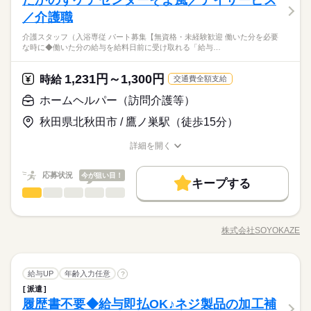
＜建設機械の部品メーカー＞同業務の方もいるので安心！車通
土日（企業カレンダーあり）
コールセンターなどのお仕事も扱っています。 在宅のお仕事が
メーカー関連
【3】00：15～09：15
応募資格
業界
車OK
社員食堂
派遣活躍中
英語不要
勤ＯＫ＆無料駐車場も完備しています♪ 【お仕事の内容】経
／介護職
あるエリアも☆ 9月・10月スタートもご相談ください♪
※表記のうち実働8時間です。
お仕事の特徴
理・財務・会計管理｜日次・月次・年次決算を含む経理実務管
◆未経験者歓迎！
介護スタッフ（入浴専従 パート募集【無資格・未経験歓迎 働いた分を必要
理｜請求書処理、支払い管理、入金確認｜資金繰り、原価管
働く人の待遇向上
な時に◆働いた分の給与を給料日前に受け取れる「給与…
理、予算管理｜税務・会計監査対応｜経営層向け資料作成・報
続きを読む
高収入
土曜 日曜
休日・休暇
告、改善提案などをお願いします。 ▼こちらのお仕事のほかに
◆休憩室が使えてリフレッシュしやすい環境！決算から財務管
時給 1,350円
給与
も 電話なしのコツコツ系データ入力や英語を使う事務、 大学や
詳しい募集要項をすべて見る
1,231円～1,300円
時給
交通費全額支給
理まで幅広く携われる！ 夏季・年末年始・ＧＷあり、有給
基本特徴
土日（企業カレンダーあり）
このお仕事は、働いた分の給料を給料日を待たずに受け取れる
コールセンターなどのお仕事も扱っています。 在宅のお仕事が
応募資格
は入社時最大２０日付与！制服あり・更衣室利用可能です！
未経験OK
新卒・第二
40代活躍
ホームヘルパー（訪問介護等）
『速払いサービス』を利用できます（利用規定あり）
あるエリアも☆ 9月・10月スタートもご相談ください♪
続きを読む
◆未経験者歓迎！
応募する
募集条件
秋田県北秋田市 / 鷹ノ巣駅（徒歩15分）
即日スタート
履歴書不要
WEB登録
長期
期間・時間
詳細を開く
時給 1,350円
働く人の待遇向上
給与
基本特徴
高収入
職種/応募資格
お仕事の特徴
給与/時間/休日
詳しい募集要項をすべて見る
就業時間・曜日
8：00～17：00 ※休憩６０分。※９時～１７時の勤務も相談可
募集条件
このお仕事は、働いた分の給料を給料日を待たずに受け取れる
未経験OK
新卒・第二
40代活躍
能です。
応募状況
残20未満
土日祝休
今が狙い目！
『速払いサービス』を利用できます（利用規定あり）
キープする
就業時間・曜日
即日スタート
履歴書不要
WEB登録
ホームヘルパー（訪問介護等）
職種
ひとりで
みんなで
働き方・環境
仕事の仕方
働き方・環境
応募する
残20未満
土日祝休
続きを読む
土曜 日曜
休日・休暇
高齢者向け施設での入浴介助専門のお仕事です。浴室への誘
社会保険制度
研修制度
資格支援
制服あり
日払い
社会保険制度
研修制度
資格支援
制服あり
日払い
長期
期間・時間
導、衣類の着脱補助、洗身・洗髪、整容まで一連のサポートを
※土・日・祝がお休みです。
株式会社SOYOKAZE
しずか
にぎやか
職場の様子
週払い
禁煙・分煙
車OK
PC不要
職種/応募資格
お仕事の特徴
給与/時間/休日
担当。安全に配慮しながら、お客様の状態に合わせた個別ケア
週払い
禁煙・分煙
車OK
PC不要
8：00～17：00 ※休憩６０分。※９時～１７時の勤務も相談可
を行います。入浴後は体調確認と、タブレットでの記録入力も
能です。
行います。
ホームヘルパー（訪問介護等）
医療・介護・福祉関連
業界
職種
給与UP
年齢入力任意
?
ひとりで
みんなで
仕事の仕方
派遣
土曜 日曜
休日・休暇
高齢者向け施設での入浴介助専門のお仕事です。浴室への誘
履歴書不要◆給与即払OK♪ネジ製品の加工補
応募資格
導、衣類の着脱補助、洗身・洗髪、整容まで一連のサポートを