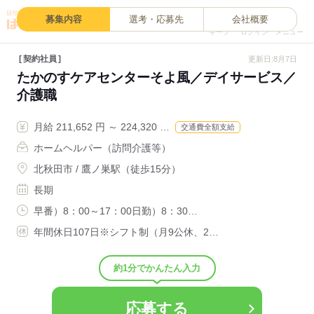
0
募集内容
選考・応募先
会社概要
キープ
ログイン
メニュー
契約社員
更新日:8月7日
たかのすケアセンターそよ風／デイサービス／
介護職
月給 211,652 円 ～ 224,320 …
交通費全額支給
ホームヘルパー（訪問介護等）
北秋田市 / 鷹ノ巣駅（徒歩15分）
長期
早番）8：00～17：00日勤）8：30…
年間休日107日※シフト制（月9公休、2…
約1分でかんたん入力
応募する