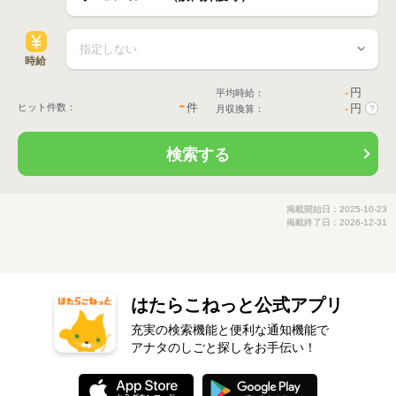
時給
-
円
平均時給：
-
件
ヒット件数：
-
円
月収換算：
?
検索する
掲載開始日：2025-10-23
掲載終了日：2026-12-31
はたらこねっと公式アプリ
充実の検索機能と便利な通知機能で
アナタのしごと探しをお手伝い！