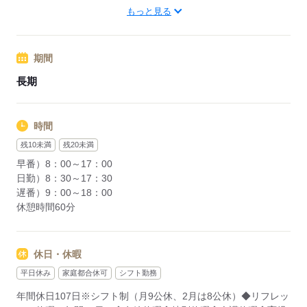
※処遇改善手当は試用期間中（3ヶ月）は支給なし
「大館のしろ空港」から車で10分
もっと見る
JR奥羽本線「鷹巣駅」より徒歩15分
応募する
期間
応募する
長期
時間
残10未満
残20未満
早番）8：00～17：00
日勤）8：30～17：30
遅番）9：00～18：00
休憩時間60分
休日・休暇
平日休み
家庭都合休可
シフト勤務
年間休日107日※シフト制（月9公休、2月は8公休）◆リフレッ