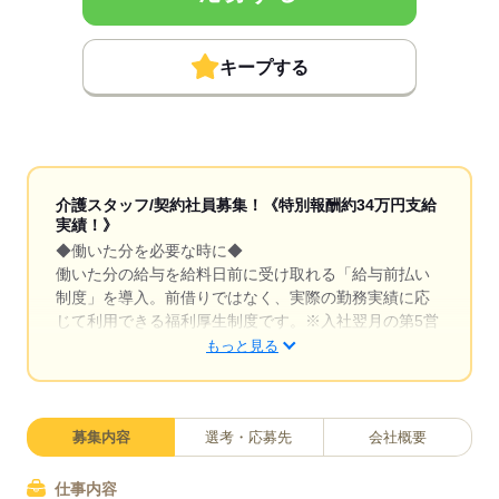
キープする
介護スタッフ/契約社員募集！《特別報酬約34万円支給
実績！》
◆働いた分を必要な時に◆
働いた分の給与を給料日前に受け取れる「給与前払い
制度」を導入。前借りではなく、実際の勤務実績に応
じて利用できる福利厚生制度です。※入社翌月の第5営
業日より利用可能
もっと見る
◆イベント企画も担当◆
お客様が楽しめるレクリエーションや季節のイベン
ト、ゲームなどを自分で企画・実施できます。アイデ
募集内容
選考・応募先
会社概要
アを活かして「笑顔になれる瞬間」をたくさん作れる
のが魅力。お客様から「楽しかった」「またやりた
仕事内容