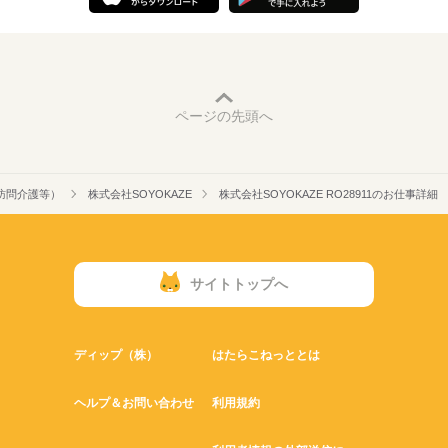
ページの先頭へ
訪問介護等）
株式会社SOYOKAZE
株式会社SOYOKAZE RO28911のお仕事詳細
サイトトップへ
ディップ（株）
はたらこねっととは
ヘルプ＆お問い合わせ
利用規約