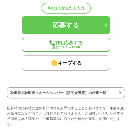
◆車通勤可（無料駐車場あり）
約1分でかんたん入力
◆バイク通勤可
◆給与前払い制度あり（稼働分・規定あり）
◆定年制度あり：65歳（再雇用制度あり／70歳まで勤務可能）
応募する
◆給与前払い制度
実際に勤務した分の給与を、給料日前に受け取ることができる制度
TEL応募する
です。
受付：9:30～19:00
※未勤務分の給与を受け取る前借り制度ではありません。
※入社翌月の第5営業日より利用可能です。
※利用条件の詳細は社内規定によります。
キープする
【契約期間・試用期間】
契約期間：期間の定め無し
試用期間：有（3ヶ月）
※雇用形態・給与は同条件
秋田県北秋田市 × ホームヘルパー（訪問介護等）の仕事一覧
※処遇改善手当（支給対象の場合）は試用期間中（3ヶ月）は支給な
し
時間外労働：採用までに明示
応募時や応募後に生年月日情報をお尋ねすることがありますが、年齢を雇
用条件に設定することは許容されておりません。ご回答いただいた生年月
日情報は本人確認や、労働基準法に沿った年齢かの確認に使用いたしま
応募する
す。