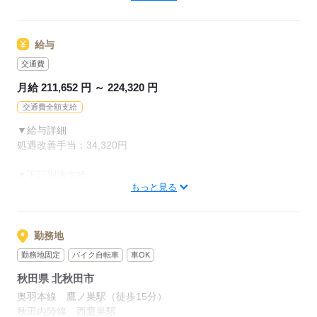
初任者研修（ヘルパー2級）
ホームヘルパー1級
介護職員基礎研修
給与
介護職員実務者研修
介護福祉士
交通費
月給 211,652 円 ～ 224,320 円
【経験】
未経験OK
交通費全額支給
▼給与詳細
《備考》
処遇改善手当：34,320円
※業務上、車の運転をする場合があるため、運転免許は必須で
す。
▼下記別途支給
※介護施設でのご経験や、資格があれば尚可。
もっと見る
通勤手当
※ブランクのある方、無資格・未経験の方も大歓迎です！
年末年始手当：380円/時
※12/300時～1/324時
勤務地
応募する
寸志あり：年2回（6月・12月）
勤務地固定
バイク自転車
車OK
※業績による
秋田県 北秋田市
特別報酬：平均33.8万円（最高額130万円）
※2025年6月支給実績
奥羽本線 鷹ノ巣駅（徒歩15分）
秋田内陸線 西鷹巣駅