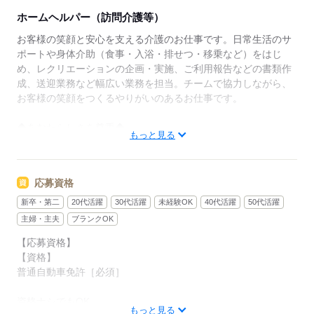
い」という声を直接聞けるやりがいのある仕事です。
ホームヘルパー（訪問介護等）
企画好きな方にもピッタリです。
お客様の笑顔と安心を支える介護のお仕事です。日常生活のサ
◆フォローアップ体制万全◆
ポートや身体介助（食事・入浴・排せつ・移乗など）をはじ
そよ風では充実したフォローアップ体制を整えていま
め、レクリエーションの企画・実施、ご利用報告などの書類作
す。経験や年齢、職種に関わらず、OJT制度で先輩ス
成、送迎業務など幅広い業務を担当。チームで協力しながら、
タッフが丁寧に指導。定期的な面談やフォロー研修も
お客様の笑顔をつくるやりがいのあるお仕事です。
実施し、疑問や不安をその場で解消できます。さら
に、各種資格の取得支援制度もあり、スキルアップを
◆あなたらしさを尊重◆
もっと見る
しっかりサポート。長く安心して働ける環境です。
髪色・髪型・ネイル・ヒゲは原則自由（社内規定あり）。社員
一人ひとりの個性や価値観を大切にするため、身だしなみルー
ルを見直しました。清潔感と節度を大切にできれば、自分らし
応募資格
いスタイルで無理なく働ける環境です。
新卒・第二
20代活躍
30代活躍
未経験OK
40代活躍
50代活躍
主婦・主夫
ブランクOK
応募する
【応募資格】
【資格】
普通自動車免許［必須］
資格ナシでもOK
もっと見る