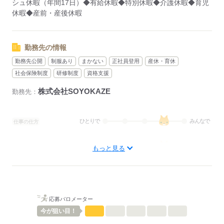
シュ休暇（年間17日）◆有給休暇◆特別休暇◆介護休暇◆育児
休暇◆産前・産後休暇
勤務先の情報
勤務先公開
制服あり
まかない
正社員登用
産休・育休
社会保険制度
研修制度
資格支援
株式会社SOYOKAZE
勤務先：
ひとりで
みんなで
仕事の仕方
しずか
にぎやか
職場の様子
もっと見る
待遇・福利厚生：
◆社会保険完備（雇用、労災、健康、厚生年金）
◆制服貸与
◆定期健康診断
◆予防接種補助金制度
応募バロメーター
◆各種研修制度
今が
狙い目！
◆食事補助
◆受動喫煙対策あり（屋内禁煙）