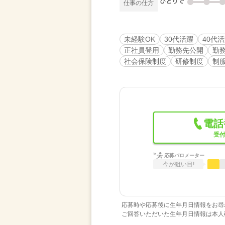
仕事の仕方
未経験OK
30代活躍
40代
正社員登用
勤務先公開
勤
社会保険制度
研修制度
制
電話
受付
応募バロメーター
今が狙い目!
応募時や応募後に生年月日情報をお尋
ご回答いただいた生年月日情報は本人