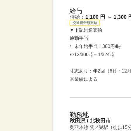
給与
時給：
1,100 円 ～ 1,300 
交通費全額支給
▼下記別途支給
通勤手当
年末年始手当：380円/時
※12/300時～1/324時
寸志あり：年2回（6月・12
※業績による
勤務地
秋田県 / 北秋田市
奥羽本線 鷹ノ巣駅（徒歩15