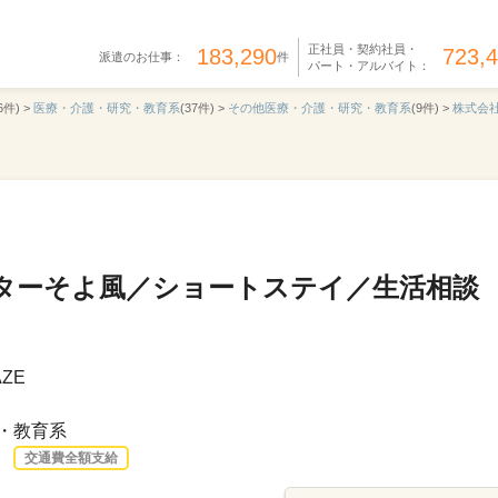
正社員・契約社員・
183,290
723,
派遣のお仕事：
件
パート・アルバイト：
6件) >
医療・介護・研究・教育系
(37件) >
その他医療・介護・研究・教育系
(9件) >
株式会社
ターそよ風／ショートステイ／生活相談
ZE
・教育系
交通費全額支給