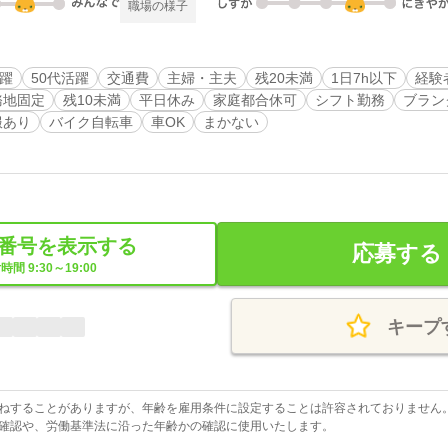
職場の様子
活躍
50代活躍
交通費
主婦・主夫
残20未満
1日7h以下
経験
務地固定
残10未満
平日休み
家庭都合休可
シフト勤務
ブラン
服あり
バイク自転車
車OK
まかない
番号を表示する
応募する
時間 9:30～19:00
キープ
ねすることがありますが、年齢を雇用条件に設定することは許容されておりません
確認や、労働基準法に沿った年齢かの確認に使用いたします。