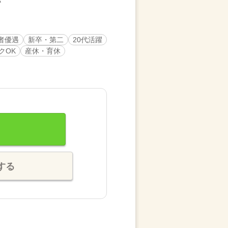
者優遇
新卒・第二
20代活躍
クOK
産休・育休
する
。