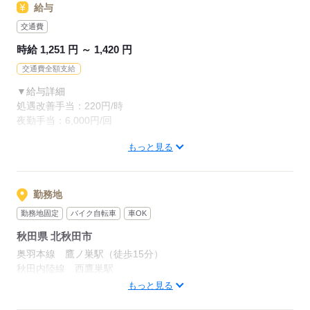
給与
現在の就業先で、正社員やフルパート等で週40時間以上就業し
ている場合、
交通費
応募をお受けすることが出来ません。予めご了承ください。
時給 1,251 円 ～ 1,420 円
交通費全額支給
応募する
▼給与詳細
処遇改善手当：220円/時
夜勤手当：6,000円/回
もっと見る
▼下記別途支給
通勤手当
年末年始手当：380円/時
※12/300時～1/324時
勤務地
勤務地固定
バイク自転車
車OK
寸志あり：年2回（6月・12月）
秋田県 北秋田市
※業績による
奥羽本線 鷹ノ巣駅（徒歩15分）
※処遇改善手当は試用期間中（3ヶ月）は支給なし
秋田内陸線 西鷹巣駅
「大館のしろ空港」から車で10分
もっと見る
JR奥羽本線「鷹巣駅」より徒歩15分
応募する