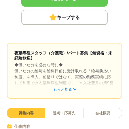
キープする
夜勤専従スタッフ（介護職）/パート募集【無資格・未
経験歓迎】
◆働いた分を必要な時に◆
働いた分の給与を給料日前に受け取れる「給与前払い
制度」を導入。前借りではなく、実際の勤務実績に応
じて利用できる福利厚生制度です。※入社翌月の第5営
業日より利用可能
もっと見る
◆夜勤手当しっかり支給◆
夜勤1回につき6,000円の手当を支給。夜勤の頑張りを
しっかり収入に反映します。残業もほとんどなく、身
募集内容
選考・応募先
会社概要
体に無理なく働けるのも魅力。家庭やプライベートと
両立しながら、自分らしい働き方を叶えることが可能
仕事内容