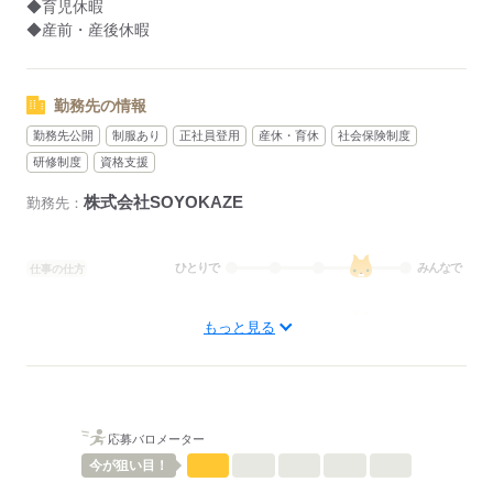
◆育児休暇
◆産前・産後休暇
勤務先の情報
勤務先公開
制服あり
正社員登用
産休・育休
社会保険制度
研修制度
資格支援
株式会社SOYOKAZE
勤務先：
ひとりで
みんなで
仕事の仕方
しずか
にぎやか
職場の様子
もっと見る
待遇・福利厚生：
◆社会保険完備（雇用、労災、健康、厚生年金）
◆制服貸与
◆定期健康診断
◆予防接種補助金制度
応募バロメーター
◆各種研修制度
今が
狙い目！
◆食事補助