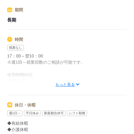
期間
応募する
長期
時間
残業なし
17：00～翌10：00
※週1回～就業回数のご相談が可能です。
休憩時間60分
残業ほぼなし
もっと見る
応募する
休日・休暇
週1日～
平日休み
家庭都合休可
シフト勤務
◆有給休暇
◆介護休暇