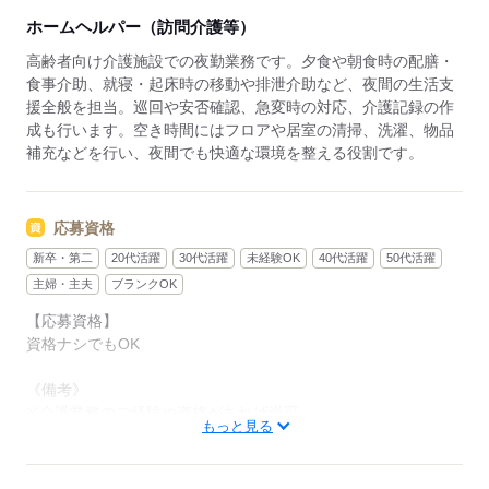
です。育児や介護を両立しているスタッフも多数在籍
ホームヘルパー（訪問介護等）
しています。
高齢者向け介護施設での夜勤業務です。夕食や朝食時の配膳・
◆スキルアップも叶う◆
食事介助、就寝・起床時の移動や排泄介助など、夜間の生活支
幅広いサービスを展開する当社ならではの強みとし
援全般を担当。巡回や安否確認、急変時の対応、介護記録の作
て、在宅系から入居系まで様々な経験を積むことが可
成も行います。空き時間にはフロアや居室の清掃、洗濯、物品
能。スキルの幅が広がり、介護のプロフェッショナル
補充などを行い、夜間でも快適な環境を整える役割です。
として大きく成長できます。「もっと経験を積みた
い」「将来はマネジメントにも挑戦したい」そんな方
のキャリアアップを全力で応援します。
応募資格
新卒・第二
20代活躍
30代活躍
未経験OK
40代活躍
50代活躍
主婦・主夫
ブランクOK
【応募資格】
資格ナシでもOK
《備考》
※介護業務のご経験や資格があれば尚可。
もっと見る
※ブランクのある方はもちろん、無資格未経験の方も大歓迎で
す！
※Wワークでの勤務を希望される方へ