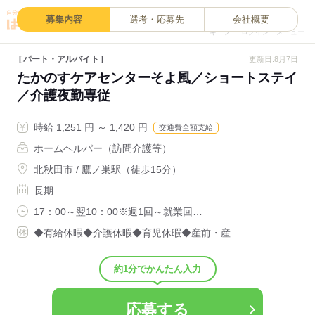
0
募集内容
選考・応募先
会社概要
キープ
ログイン
メニュー
パート・アルバイト
更新日:8月7日
たかのすケアセンターそよ風／ショートステイ
／介護夜勤専従
時給 1,251 円 ～ 1,420 円
交通費全額支給
ホームヘルパー（訪問介護等）
北秋田市 / 鷹ノ巣駅（徒歩15分）
長期
17：00～翌10：00※週1回～就業回…
◆有給休暇◆介護休暇◆育児休暇◆産前・産…
約1分でかんたん入力
応募する