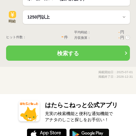
時給
-
円
平均時給：
-
件
ヒット件数：
-
円
月収換算：
?
検索する
掲載開始日：2025-07-01
掲載終了日：2026-12-31
はたらこねっと公式アプリ
充実の検索機能と便利な通知機能で
アナタのしごと探しをお手伝い！