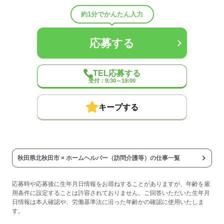
◆受動喫煙対策あり（屋内禁煙）
◆車通勤可（無料駐車場あり）
約1分でかんたん入力
◆バイク通勤可
◆給与前払い制度あり（稼働分・規定あり）
◆定年制度あり：60歳（60歳以降については1年ごとの契約更新によ
応募する
る継続雇用制度あり）
◆給与前払い制度
TEL応募する
実際に勤務した分の給与を、給料日前に受け取ることができる制度
受付：9:30～19:00
です。
※未勤務分の給与を受け取る前借り制度ではありません。
※入社翌月の第5営業日より利用可能です。
キープする
※利用条件の詳細は社内規定によります。
【契約期間・試用期間】
契約期間：期間の定め無し
試用期間：有（3ヶ月）
秋田県北秋田市 × ホームヘルパー（訪問介護等）の仕事一覧
※雇用形態・給与は同条件
※処遇改善手当（支給対象の場合）は試用期間中（3ヶ月）は支給な
し
応募時や応募後に生年月日情報をお尋ねすることがありますが、年齢を雇
時間外労働：採用までに明示
用条件に設定することは許容されておりません。ご回答いただいた生年月
日情報は本人確認や、労働基準法に沿った年齢かの確認に使用いたしま
す。
応募する