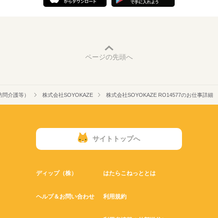
ページの先頭へ
訪問介護等）
株式会社SOYOKAZE
株式会社SOYOKAZE RO14577のお仕事詳細
サイトトップへ
ディップ（株）
はたらこねっととは
ヘルプ＆お問い合わせ
利用規約