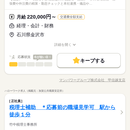
（原価計算の知識、決算書作成・税務申告書作成などの経験が
張費や外注費の精算・勤怠チェックと本社連携・備品や…
★お友達紹介キャンペーン2026夏秋実施中★ 「マンパワーグル
【その他環境】更衣室・ロッカー有り
続きを読む
あれば尚可）
しずか
にぎやか
職場の様子
ープでご就業中のご紹介者」と「お友達」にそれぞれ10,000円
メーカー関連
業界
相当の選べる電子マネーギフトプレゼント！ 期間：2026年8月1
220,000円～
月給
交通費全額支給
日（土）～10月31日（土） ＼賞与有り＊年収350万～／土日祝
応募資格
月給 219,000円～281,000円
給与
休み＆年休124日とプライベートとの両立にピッタリ！メーカー
経理・会計・財務
続きを読む
詳しい募集要項をすべて見る
＊経理業務の経験をお持ちの方
での経理・財務業務をお任せします◎幅広く経験を積めてスキ
＊交通費・ガソリン代支給 ＊賞与年2回支給（約3ヶ月分）
石川県金沢市
（原価計算の知識、決算書作成・税務申告書作成などの経験が
ルアップにもなりますね♪
★お友達紹介キャンペーン2026夏秋実施中★ 「マンパワーグル
あれば尚可）
お仕事の特徴
ープでご就業中のご紹介者」と「お友達」にそれぞれ10,000円
応募する
詳細を開く
勤務時間
相当の選べる電子マネーギフトプレゼント！ 期間：2026年8月1
職種/応募資格
お仕事の特徴
給与/時間/休日
基本特徴
日（土）～10月31日（土） ＼賞与有り＊年収350万～／土日祝
08：15～17：00
月給 219,000円～281,000円
給与
新卒・第二
応募状況
20代活躍
30代活躍
40代活躍
今が狙い目！
休み＆年休124日とプライベートとの両立にピッタリ！メーカー
続きを読む
詳しい募集要項をすべて見る
キープする
での経理・財務業務をお任せします◎幅広く経験を積めてスキ
経理・会計・財務
＊交通費・ガソリン代支給 ＊賞与年2回支給（約3ヶ月分）
職種
募集条件
低い
高い
多い年齢層
ルアップにもなりますね♪
休日・休暇
【機器メーカーで経理事務】 ・注文書の作成処理 ・支払データ
勤務先公開
交通費
勤務地固定
主婦・主夫
続きを読む
の管理業務 ・出張費や外注費の精算 ・勤怠チェックと本社連携
応募する
土日祝 会社カレンダーあり ＊年間休日121日
マンパワーグループ株式会社 甲信越支店
ひとりで
みんなで
仕事の仕方
勤務時間
履歴書不要
WEB登録
職種/応募資格
お仕事の特徴
給与/時間/休日
基本特徴
・備品や消耗品の在庫発注 ・社内資金繰り
新卒・第二
20代活躍
30代活躍
40代活躍
続きを読む
08：15～17：00
募集条件
就業時間・曜日
ハローワーク求人（掲載元：加賀公共職業安定所）
続きを読む
しずか
にぎやか
職場の様子
勤務先公開
交通費
勤務地固定
主婦・主夫
残10未満
経理・会計・財務
残20未満
土日祝休
職種
低い
高い
多い年齢層
正社員
メーカー関連
業界
履歴書不要
WEB登録
休日・休暇
【機器メーカーで経理事務】 ・注文書の作成処理 ・支払データ
税理士補助 ＊応募前の職場見学可 駅から
働き方・環境
続きを読む
応募資格
就業時間・曜日
の管理業務 ・出張費や外注費の精算 ・勤怠チェックと本社連携
残10未満
残20未満
土日祝休
徒歩１分
土日祝 会社カレンダーあり ＊年間休日121日
大手企業
ブランクOK
産休・育休
社会保険制度
ひとりで
みんなで
仕事の仕方
・備品や消耗品の在庫発注 ・社内資金繰り
働き方・環境
日商簿記2級の資格をお持ちの方・経理事務経験をお持ちの方
続きを読む
研修制度
資格支援
制服あり
禁煙・分煙
（業界・年数不問）
竹中税理士事務所
大手企業
ブランクOK
産休・育休
社会保険制度
★お友達紹介キャンペーン2026夏秋実施中★ 「マンパワーグル
続きを読む
しずか
にぎやか
職場の様子