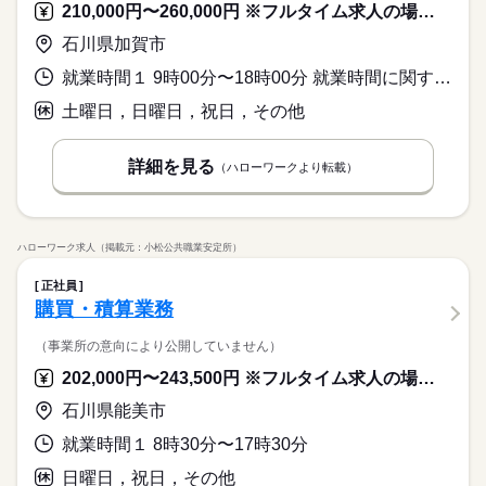
バイク自転車
車OK
英語不要
ープでご就業中のご紹介者」と「お友達」にそれぞれ10,000円
210,000円〜260,000円 ※フルタイム求人の場合は月額（換算額）、パート求人の場合は時間額を表示しています。
研修制度
資格支援
制服あり
禁煙・分煙
メーカー関連
業界
相当の選べる電子マネーギフトプレゼント！ 期間：2026年8月1
活かせるスキル
月給 220,000円～
給与
バイク自転車
石川県加賀市
車OK
英語不要
日（土）～10月31日（土） 経理経験を活かせる♪機器メーカー
詳しい募集要項をすべて見る
応募資格
Word
Excel
活かせるスキル
で経理事務のお仕事をお願いします！
続きを読む
賞与年2回（7・12月） ※前年度実績4.2ヶ月分あり
Word
Excel
就業時間１ 9時00分〜18時00分 就業時間に関する特記事項 １２月～５月は繁忙期となるため、時間外が多くなる可能性があり
日商簿記2級の資格をお持ちの方・経理事務経験をお持ちの方
（業界・年数不問）
土曜日，日曜日，祝日，その他
★お友達紹介キャンペーン2026夏秋実施中★ 「マンパワーグル
応募する
お仕事の特徴
勤務時間
ープでご就業中のご紹介者」と「お友達」にそれぞれ10,000円
相当の選べる電子マネーギフトプレゼント！ 期間：2026年8月1
基本特徴
08：30～17：30
月給 220,000円～
給与
詳細を見る
（ハローワークより転載）
日（土）～10月31日（土） 経理経験を活かせる♪機器メーカー
詳しい募集要項をすべて見る
新卒・第二
20代活躍
30代活躍
40代活躍
50代活躍
で経理事務のお仕事をお願いします！
続きを読む
賞与年2回（7・12月） ※前年度実績4.2ヶ月分あり
募集条件
休日・休暇
応募する
勤務先公開
交通費
勤務地固定
主婦・主夫
続きを読む
ハローワーク求人（掲載元：小松公共職業安定所）
土日祝、年間休日126日
勤務時間
履歴書不要
WEB登録
基本特徴
08：30～17：30
正社員
購買・積算業務
新卒・第二
20代活躍
30代活躍
40代活躍
50代活躍
就業時間・曜日
募集条件
残10未満
土日祝休
（事業所の意向により公開していません）
休日・休暇
勤務先公開
交通費
勤務地固定
主婦・主夫
働き方・環境
続きを読む
土日祝、年間休日126日
202,000円〜243,500円 ※フルタイム求人の場合は月額（換算額）、パート求人の場合は時間額を表示しています。
履歴書不要
WEB登録
ブランクOK
産休・育休
社会保険制度
研修制度
就業時間・曜日
働き方・環境
石川県能美市
残10未満
土日祝休
資格支援
禁煙・分煙
車OK
英語不要
ブランクOK
産休・育休
社会保険制度
研修制度
就業時間１ 8時30分〜17時30分
活かせるスキル
資格支援
禁煙・分煙
車OK
英語不要
日曜日，祝日，その他