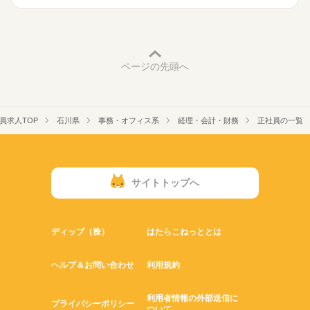
ページの先頭へ
員求人TOP
石川県
事務・オフィス系
経理・会計・財務
正社員の一覧
サイトトップへ
ディップ（株）
はたらこねっととは
ヘルプ＆お問い合わせ
利用規約
利用者情報の外部送信に
プライバシーポリシー
ついて