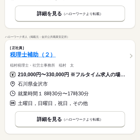
Word
Excel
活かせるスキル
Word
Excel
詳細を見る
（ハローワークより転載）
ハローワーク求人（掲載元：金沢公共職業安定所）
正社員
税理士補助（２）
稲村税理士・社労士事務所 稲村 太
210,000円〜330,000円 ※フルタイム求人の場合は月額（換算額）、パート求人の場合は時間額を表示しています。
石川県金沢市
就業時間１ 8時30分〜17時30分
土曜日，日曜日，祝日，その他
詳細を見る
（ハローワークより転載）