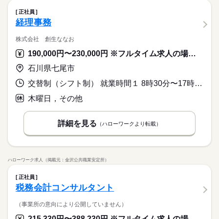
正社員
経理事務
株式会社 創生ななお
190,000円〜230,000円 ※フルタイム求人の場合は月額（換算額）、パート求人の場合は時間額を表示しています。
石川県七尾市
交替制（シフト制） 就業時間１ 8時30分〜17時15分 就業時間２ 7時30分〜16時15分 就業時間に関する特記事項 （２）は催事などの勤務時間。
木曜日，その他
詳細を見る
（ハローワークより転載）
ハローワーク求人（掲載元：金沢公共職業安定所）
正社員
税務会計コンサルタント
（事業所の意向により公開していません）
215,330円〜388,230円 ※フルタイム求人の場合は月額（換算額）、パート求人の場合は時間額を表示しています。