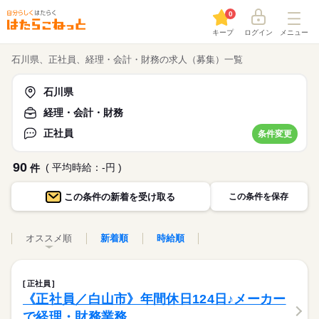
0
キープ
ログイン
メニュー
石川県、正社員、経理・会計・財務の求人（募集）一覧
石川県
経理・会計・財務
正社員
条件変更
90
( 平均時給：-円 )
件
この条件の
新着を受け取る
この条件を保存
オススメ順
新着順
時給順
正社員
《正社員／白山市》年間休日124日♪メーカー
で経理・財務業務