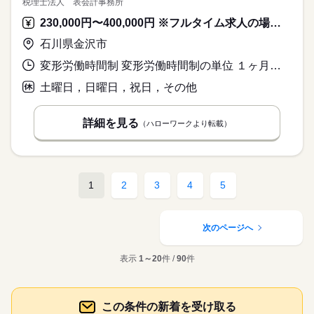
税理士法人 表会計事務所
230,000円〜400,000円 ※フルタイム求人の場合は月額（換算額）、パート求人の場合は時間額を表示しています。
石川県金沢市
変形労働時間制 変形労働時間制の単位 １ヶ月単位 就業時間１ 8時45分〜17時30分 就業時間に関する特記事項 ひと月の日数により総労働時間が変わりますが１６０～１７７．１
土曜日，日曜日，祝日，その他
詳細を見る
（ハローワークより転載）
1
2
3
4
5
次のページへ
表示
1～20
件 /
90
件
この条件の新着を受け取る