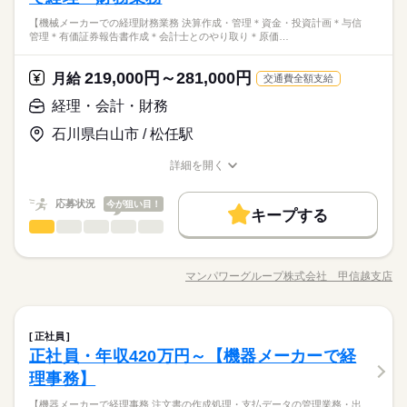
【機械メーカーでの経理財務業務 決算作成・管理＊資金・投資計画＊与信
管理＊有価証券報告書作成＊会計士とのやり取り＊原価…
219,000円～281,000円
月給
交通費全額支給
経理・会計・財務
石川県白山市 / 松任駅
詳細を開く
職種/応募資格
お仕事の特徴
給与/時間/休日
応募状況
今が狙い目！
キープする
経理・会計・財務
職種
低い
高い
多い年齢層
【機械メーカーでの経理財務業務】 ＊決算作成・管理 ＊資金・
投資計画 ＊与信管理 ＊有価証券報告書作成 ＊会計士とのやり取
マンパワーグループ株式会社 甲信越支店
ひとりで
みんなで
仕事の仕方
職種/応募資格
お仕事の特徴
給与/時間/休日
り ＊原価計算 ＊電話・メール対応 【配属先部署】経理課 【部
続きを読む
署人数】4名 【服装】制服貸与有り 【駐車場】無料貸与有り
【その他環境】更衣室・ロッカー有り
続きを読む
しずか
にぎやか
職場の様子
経理・会計・財務
職種
正社員
低い
高い
多い年齢層
メーカー関連
業界
正社員・年収420万円～【機器メーカーで経
【機械メーカーでの経理財務業務】 ＊決算作成・管理 ＊資金・
応募資格
投資計画 ＊与信管理 ＊有価証券報告書作成 ＊会計士とのやり取
理事務】
ひとりで
みんなで
仕事の仕方
り ＊原価計算 ＊電話・メール対応 【配属先部署】経理課 【部
＊経理業務の経験をお持ちの方
続きを読む
【機器メーカーで経理事務 注文書の作成処理・支払データの管理業務・出
署人数】4名 【服装】制服貸与有り 【駐車場】無料貸与有り