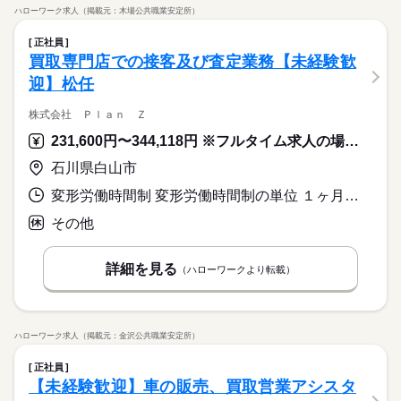
ハローワーク求人（掲載元：木場公共職業安定所）
正社員
買取専門店での接客及び査定業務【未経験歓
迎】松任
株式会社 Ｐｌａｎ Ｚ
231,600円〜344,118円 ※フルタイム求人の場合は月額（換算額）、パート求人の場合は時間額を表示しています。
石川県白山市
変形労働時間制 変形労働時間制の単位 １ヶ月単位 就業時間１ 10時00分〜19時00分 就業時間に関する特記事項 モールの営業時間に合わせる
その他
詳細を見る
（ハローワークより転載）
ハローワーク求人（掲載元：金沢公共職業安定所）
正社員
【未経験歓迎】車の販売、買取営業アシスタ