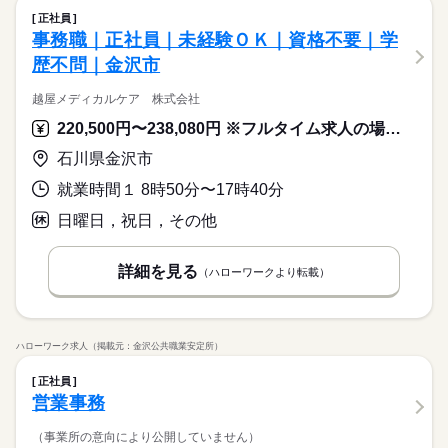
正社員
事務職｜正社員｜未経験ＯＫ｜資格不要｜学
歴不問｜金沢市
越屋メディカルケア 株式会社
220,500円〜238,080円 ※フルタイム求人の場合は月額（換算額）、パート求人の場合は時間額を表示しています。
石川県金沢市
就業時間１ 8時50分〜17時40分
日曜日，祝日，その他
詳細を見る
（ハローワークより転載）
ハローワーク求人（掲載元：金沢公共職業安定所）
正社員
営業事務
（事業所の意向により公開していません）