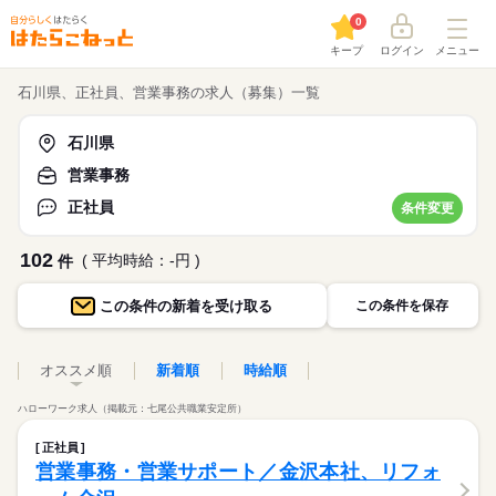
0
キープ
ログイン
メニュー
石川県、正社員、営業事務の求人（募集）一覧
石川県
営業事務
正社員
条件変更
102
( 平均時給：-円 )
件
この条件の
新着を受け取る
この条件を保存
オススメ順
新着順
時給順
ハローワーク求人（掲載元：七尾公共職業安定所）
正社員
営業事務・営業サポート／金沢本社、リフォ