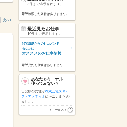
3件まで表示されます。
最近検索した条件はありません。
次へ
最近見たお仕事
10件まで表示します。
閲覧履歴からのレコメンド
あなたに
オススメのお仕事情報
最近見たお仕事はありません。
あなたもキニナル
使ってみない？
表示しています。
山梨県の女性が
株式会社スタッ
フ・アクティオ
にキニナルを送り
ました。
山梨県の男性が
株式会社スタッフ
キニナルとは
サービス ＩＴソリューション
ブ…
にキニナルを送りました。