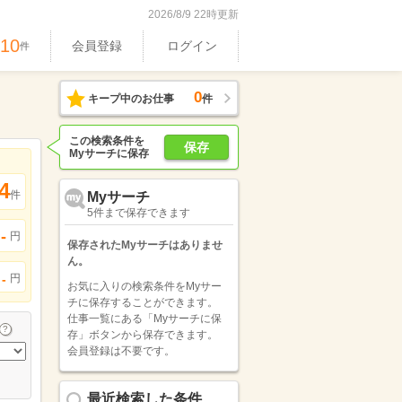
2026/8/9 22時更新
610
会員登録
ログイン
件
0
キープ中のお仕事
件
この検索条件を
保存
Myサーチに保存
4
件
Myサーチ
5件まで保存できます
-
円
保存されたMyサーチはありませ
ん。
円
-
お気に入りの検索条件をMyサー
チに保存することができます。
仕事一覧にある「Myサーチに保
存」ボタンから保存できます。
会員登録は不要です。
最近検索した条件