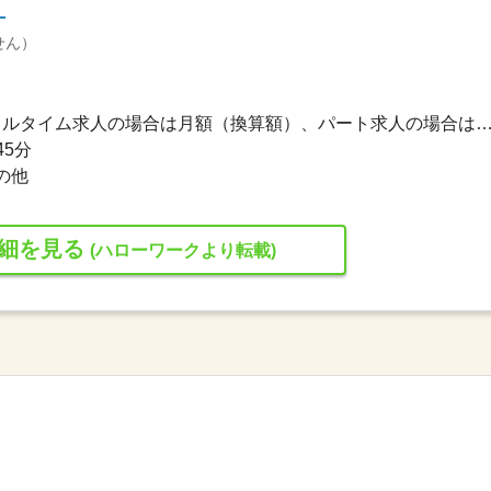
ト
せん）
215,330円〜388,230円 ※フルタイム求人の場合は月額（換算額）、パート求人の場合は時間額を
45分
の他
細を見る
(ハローワークより転載)