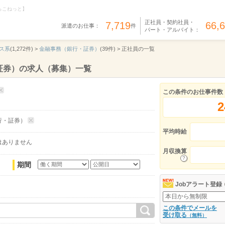
らこねっと】
正社員・契約社員・
7,719
66,
派遣のお仕事：
件
パート・アルバイト：
ス系
(1,272件) >
金融事務（銀行・証券）
(39件) >
正社員の一覧
証券）の求人（募集）一覧
この条件のお仕事件数
2
行・証券）
平均時給
はありません
月収換算
期間
Jobアラート登録
この条件でメールを
受け取る
（無料）