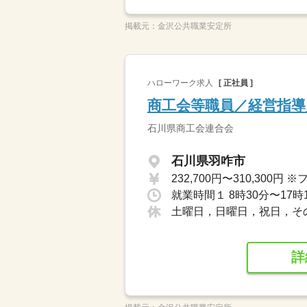
掲載元：
金沢公共職業安定所
ハローワーク求人
[ 正社員 ]
商工会等職員／経営指導
石川県商工会連合会
石川県羽咋市
就業時間１ 8時30分〜17時
土曜日，日曜日，祝日，そ
詳