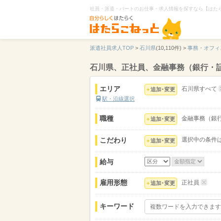
社員・派遣・パートのお仕事・求人情報を探すなら【はた
派遣社員求人TOP
>
石川県
(10,110件) >
事務・オフィ
石川県、正社員、金融事務（銀行・
エリア
石川県すべて
追加･変更
駅・沿線選択
職種
金融事務（銀
追加･変更
こだわり
選択中の条件
追加･変更
給与
雇用形態
正社員
追加･変更
キーワード