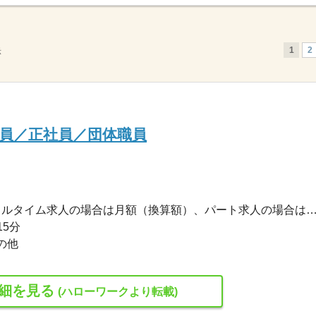
1
2
示
員／正社員／団体職員
232,700円〜310,300円 ※フルタイム求人の場合は月額（換算額）、パート求人の場合は時間額を
15分
の他
細を見る
(ハローワークより転載)