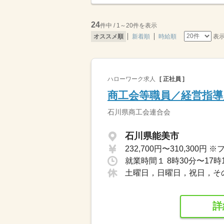
24
件中 / 1～20件を表示
表
オススメ順
新着順
時給順
ハローワーク求人
[ 正社員 ]
商工会等職員／経営指導
石川県商工会連合会
石川県能美市
就業時間１ 8時30分〜17時
土曜日，日曜日，祝日，そ
詳