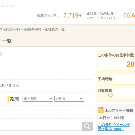
らこねっと】
正社員・契約社員・
7,719
66,
派遣のお仕事：
件
パート・アルバイト：
ス系
(1,272件) >
秘書
(454件) >
正社員の一覧
）一覧
この条件のお仕事件数
20
平均時給
はありません
月収換算
期間
Jobアラート登録
この条件でメールを
受け取る
（無料）