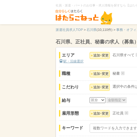
社員・派遣・パートのお仕事・求人情報を探すなら【はた
派遣社員求人TOP
>
石川県
(10,110件) >
事務・オフィ
石川県、正社員、秘書の求人（募集
エリア
石川県すべて
追加･変更
駅・沿線選択
職種
秘書
追加･変更
こだわり
選択中の条件
追加･変更
給与
雇用形態
正社員
追加･変更
キーワード