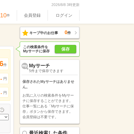
2026/8/8 3時更新
610
会員登録
ログイン
件
0
キープ中のお仕事
件
この検索条件を
保存
Myサーチに保存
6
件
Myサーチ
5件まで保存できます
-
円
保存されたMyサーチはありませ
ん。
円
-
お気に入りの検索条件をMyサー
チに保存することができます。
仕事一覧にある「Myサーチに保
存」ボタンから保存できます。
会員登録は不要です。
最近検索した条件