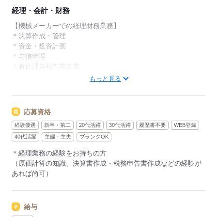
経理・会計・財務
【機械メーカーでの経理財務業務】
＊決算作成・管理
＊資金・投資計画
＊与信管理
＊有価証券報告書作成
＊会計士とのやり取り
もっと見る
＊原価計算
＊電話・メール対応
応募資格
【配属先部署】経理課
経験優遇
新卒・第二
20代活躍
30代活躍
履歴書不要
WEB登録
【部署人数】4名
【服装】制服貸与有り
40代活躍
主婦・主夫
ブランクOK
【駐車場】無料貸与有り
＊経理業務の経験をお持ちの方
【その他環境】更衣室・ロッカー有り
（原価計算の知識、決算書作成・税務申告書作成などの経験が
あれば尚可）
応募する
給与