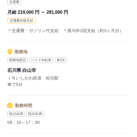
交通費
月給 219,000 円 ～ 281,000 円
交通費全額支給
＊交通費・ガソリン代支給 ＊賞与年2回支給（約3ヶ月分）
勤務地
勤務地固定
バイク自転車
車OK
石川県 白山市
ＩＲいしかわ鉄道 松任駅
車で5分
勤務時間
残10未満
残20未満
08：15～17：00