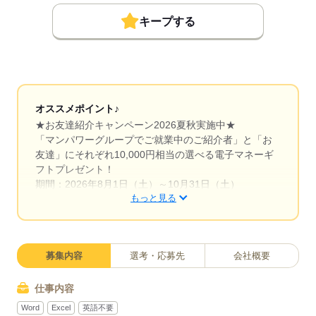
キープする
オススメポイント♪
★お友達紹介キャンペーン2026夏秋実施中★
「マンパワーグループでご就業中のご紹介者」と「お
友達」にそれぞれ10,000円相当の選べる電子マネーギ
フトプレゼント！
期間：2026年8月1日（土）～10月31日（土）
もっと見る
＼賞与有り＊年収350万～／土日祝休み＆年休124日と
プライベートとの両立にピッタリ！メーカーでの経
理・財務業務をお任せします◎幅広く経験を積めてス
募集内容
選考・応募先
会社概要
キルアップにもなりますね♪
仕事内容
Word
Excel
英語不要