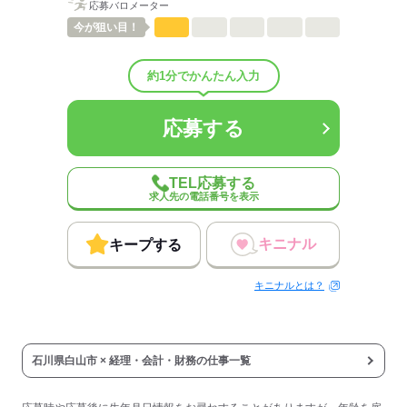
しずか
にぎやか
職場の様子
応募バロメーター
配属先部署：
今が
狙い目！
経理課
人数
4人
約1分でかんたん入力
平均年齢
30歳
待遇・福利厚生：
社会保険完備
応募する
応募する
TEL応募する
求人先の電話番号を表示
キニナル
キープする
キニナルとは？
石川県白山市 × 経理・会計・財務の仕事一覧