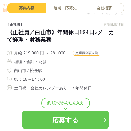
0
募集内容
選考・応募先
会社概要
キープ
ログイン
メニュー
正社員
更新日:8月5日
《正社員／白山市》年間休日124日♪メーカー
で経理・財務業務
月給 219,000 円 ～ 281,000 …
交通費全額支給
経理・会計・財務
白山市 / 松任駅
08：15～17：00
土日祝 会社カレンダーあり ＊年間休日1…
約1分でかんたん入力
応募する