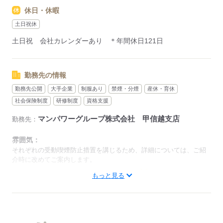
休日・休暇
土日祝休
土日祝 会社カレンダーあり ＊年間休日121日
勤務先の情報
勤務先公開
大手企業
制服あり
禁煙・分煙
産休・育休
社会保険制度
研修制度
資格支援
マンパワーグループ株式会社 甲信越支店
勤務先：
雰囲気：
それぞれの受動喫煙防止措置を講じるため、詳細については、ご紹
介時に改めてご案内します。
低い
高い
もっと見る
多い年齢層
ひとりで
みんなで
仕事の仕方