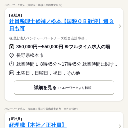
ハローワーク求人（掲載元：札幌公共職業安定所）
正社員
社員税理士候補／松本【国税ＯＢ歓迎】週３
日も可
税理士法人ベンチャーパートナーズ総合会計事務...
350,000円〜550,000円 ※フルタイム求人の場合は月額（換算額）、パート求人の場合は時間額を表示しています。
長野県松本市
就業時間１ 8時45分〜17時45分 就業時間に関する特記事項 非常勤や短時間勤務についても柔軟に相談に応じます。
土曜日，日曜日，祝日，その他
詳細を見る
（ハローワークより転載）
ハローワーク求人（掲載元：諏訪公共職業安定所 岡谷出張所）
正社員
経理職【本社／正社員】