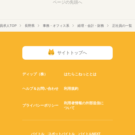
ページの先頭へ
員求人TOP
長野県
事務・オフィス系
経理・会計・財務
正社員の一覧
サイトトップへ
ディップ（株）
はたらこねっととは
ヘルプ＆お問い合わせ
利用規約
利用者情報の外部送信に
プライバシーポリシー
ついて
バイトル
スポットバイトル
バイトルNEXT