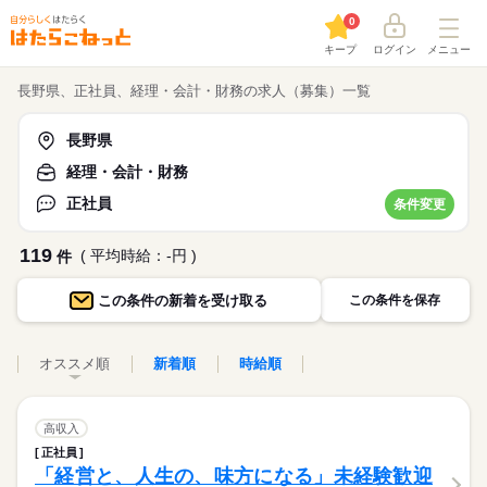
0
キープ
ログイン
メニュー
長野県、正社員、経理・会計・財務の求人（募集）一覧
長野県
経理・会計・財務
正社員
条件変更
119
( 平均時給：-円 )
件
この条件の
新着を受け取る
この条件を保存
オススメ順
新着順
時給順
高収入
正社員
「経営と、人生の、味方になる」未経験歓迎