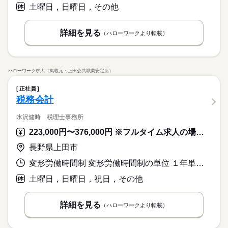
■実労働時間7.5時間
社会保険制度
研修制度
禁煙・分煙
車OK
＊年末年始休暇 ＊GW休暇 ＊夏季休暇 ＊有給休暇 ＊特別休暇
土曜日，日曜日，その他
■フレックスタイム制（入社1年経過社員を対象）
続きを読む
詳細を見る
（ハローワークより転載）
休日・休暇
＊年間休日121日 ＊完全週休2日制（土曜・日曜） ＊祝日休み
＊年末年始休暇 ＊GW休暇 ＊夏季休暇 ＊有給休暇 ＊特別休暇
ハローワーク求人（掲載元：上田公共職業安定所）
正社員
続きを読む
税務会計
水沢健時 税理士事務所
223,000円〜376,000円 ※フルタイム求人の場合は月額（換算額）、パート求人の場合は時間額を表示しています。
長野県上田市
変形労働時間制 変形労働時間制の単位 １年単位 就業時間１ 8時20分〜17時30分
土曜日，日曜日，祝日，その他
詳細を見る
（ハローワークより転載）