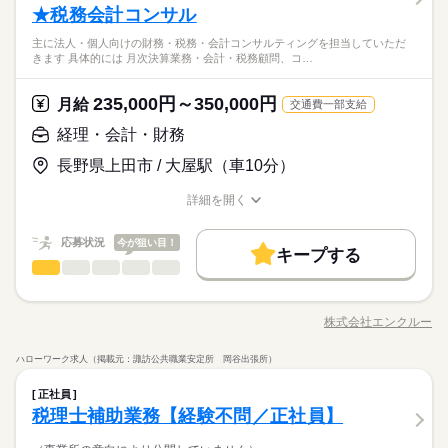
★税務会計コンサル
主に法人・個人向けの財務・税務・会計コンサルティングを担当していただ
きます 具体的には 月次決算業務・会計・税務顧問、コ…
235,000円～350,000円
月給
交通費一部支給
経理・会計・財務
長野県上田市 / 大屋駅（車10分）
詳細を開く
職種/応募資格
お仕事の特徴
給与/時間/休日
応募状況
今が狙い目！
キープする
経理・会計・財務
職種
ひとりで
みんなで
仕事の仕方
※この求人情報は株式会社エンクルーによる職業紹介になりま
す。 主に法人・個人向けの財務・税務・会計コンサルティング
株式会社エンクルー
しずか
にぎやか
職場の様子
職種/応募資格
お仕事の特徴
給与/時間/休日
を担当していただきます。 【具体的には】 ・月次決算業務 ・会
計・税務顧問、コンサルティング ・創業・会社設立支援 ・
ハローワーク求人（掲載元：諏訪公共職業安定所 岡谷出張所）
事業計画作成支援 ・資金調達支援 ・組織再編 ・企
続きを読む
経理・会計・財務
その他
業界
職種
業再生・・・など 社内には事業承継・相続対策部門や法人部門
ひとりで
みんなで
仕事の仕方
正社員
など その分野に長けたスペシャリストが在籍しています。 クラ
※この求人情報は株式会社エンクルーによる職業紹介になりま
税理士補助業務【経験不問／正社員】
イアントには最適なソリューションを提供するため 自分の専門
応募資格
す。 主に法人・個人向けの財務・税務・会計コンサルティング
分野の強みを発揮しながら他部門と連携し 最適なソリューショ
しずか
にぎやか
職場の様子
を担当していただきます。 【具体的には】 ・月次決算業務 ・会