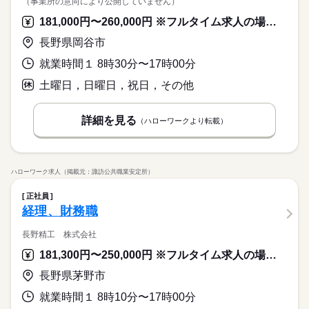
（事業所の意向により公開していません）
【必須】 ・普通自動車免許 【歓迎（WANT）】 ・日商簿記2級
ンを提供しています。 ※月次決算業務については、大阪本社・
計・税務顧問、コンサルティング ・創業・会社設立支援 ・
1994年に設立した、税務・会計を中心とした経営コンサルティ
をお持ちの方 ・営業経験をお持ちの方 ・成長志向のある方 ・誠
浜松支店・上越支店に 『月次入力・決算申告センター』がある
181,000円〜260,000円 ※フルタイム求人の場合は月額（換算額）、パート求人の場合は時間額を表示しています。
事業計画作成支援 ・資金調達支援 ・組織再編 ・企
続きを読む
ング企業です。 設立当初から税務会計・財務コンサルティン
実に業務に取り組める方 ・課題解決のために自発的に動ける方
ため、 入力業務は原則センターに依頼をするシステムです。
その他
業界
業再生・・・など 社内には事業承継・相続対策部門や法人部門
グ、事業承継・M＆Aなどの 経営コンサルティングを提供してお
長野県岡谷市
【未経験者積極採用】 業界未経験の転職者が多く活躍する当
など その分野に長けたスペシャリストが在籍しています。 クラ
り、グループ各社と連携しながら 唯一無二の「プラットフォー
続きを読む
社。 入社後は会計入力や申告業務など税務・会計の基礎的な業
イアントには最適なソリューションを提供するため 自分の専門
ム型コンサルティング」を提唱しています。 現在では国内26拠
続きを読む
就業時間１ 8時30分〜17時00分
応募資格
務を OJTやe-ラーニングで習得。 その後は徐々に先輩の顧問先
分野の強みを発揮しながら他部門と連携し 最適なソリューショ
点、従業員数600名超の規模の会社へ成長を遂げました。 【キャ
の副担当などを経験しながら 半年から1年でお客様担当をお任せ
【必須】 ・普通自動車免許 【歓迎（WANT）】 ・日商簿記2級
土曜日，日曜日，祝日，その他
ンを提供しています。 ※月次決算業務については、大阪本社・
リアアップ】 一生もののスキルを身につけられるのが、この仕
月給 235,000円～350,000円
給与
1994年に設立した、税務・会計を中心とした経営コンサルティ
していきます。 習得度合に応じて段階的にステップアップしま
をお持ちの方 ・営業経験をお持ちの方 ・成長志向のある方 ・誠
浜松支店・上越支店に 『月次入力・決算申告センター』がある
詳しい募集要項をすべて見る
事の魅力のひとつ。 お客様に信頼される専門的なスキルを身に
お仕事の特徴
ング企業です。 設立当初から税務会計・財務コンサルティン
すので 焦らず周囲に聞きながら学んでいける環境です！
実に業務に取り組める方 ・課題解決のために自発的に動ける方
■月給 23.5万円 〜 35万円 ・現職（前職）および経験・能力を考
ため、 入力業務は原則センターに依頼をするシステムです。
着ける以外にも、 スタッフの教育でキャリアアップすることも
グ、事業承継・M＆Aなどの 経営コンサルティングを提供してお
詳細を見る
働く人の待遇向上
（ハローワークより転載）
慮したうえで決定します ・月給には業務手当（固定残業代40時
【未経験者積極採用】 業界未経験の転職者が多く活躍する当
可能です。 【優位性・差別化ポイント】 ・大手と異なり、パッ
り、グループ各社と連携しながら 唯一無二の「プラットフォー
続きを読む
間分）を含みます（月40時間60,097円～96,154円）。業務手当
社。 入社後は会計入力や申告業務など税務・会計の基礎的な業
ケージ化されたメニューを機械的に提案するのではなく、 決算
高収入
応募する
ム型コンサルティング」を提唱しています。 現在では国内26拠
続きを読む
超過分は別途支給です。 ■交通費全額支給（規定あり） 年収
務を OJTやe-ラーニングで習得。 その後は徐々に先輩の顧問先
事前検討会を実施しそれぞれの会社にあったソリューションを
点、従業員数600名超の規模の会社へ成長を遂げました。 【キャ
基本特徴
例：年収390万円/20代後半 実務未経験入社/初年度年収
続きを読む
の副担当などを経験しながら 半年から1年でお客様担当をお任せ
提供します。 ・経営者の方々に対するコンサルティングであ
リアアップ】 一生もののスキルを身につけられるのが、この仕
月給 235,000円～350,000円
給与
年収500万円/30代前半 実務経験4年入社/初年度年収
ハローワーク求人（掲載元：諏訪公共職業安定所）
していきます。 習得度合に応じて段階的にステップアップしま
り、 税務知識やプランニング能力等が必要となりますので それ
未経験OK
新卒・第二
20代活躍
30代活躍
40代活躍
詳しい募集要項をすべて見る
続きを読む
事の魅力のひとつ。 お客様に信頼される専門的なスキルを身に
年収1,100万円/30代半ば 経験10年（役職：部長）
すので 焦らず周囲に聞きながら学んでいける環境です！
ら能力を養いつつ、将来的にはグループにおける 他ミッション
■月給 23.5万円 〜 35万円 ・現職（前職）および経験・能力を考
着ける以外にも、 スタッフの教育でキャリアアップすることも
人材紹介
正社員
を持つコンサルタントとしてのキャリアも考えられます。
働く人の待遇向上
基本特徴
勤務時間
高収入
慮したうえで決定します ・月給には業務手当（固定残業代40時
可能です。 【優位性・差別化ポイント】 ・大手と異なり、パッ
経理、財務職
間分）を含みます（月40時間60,097円～96,154円）。業務手当
ケージ化されたメニューを機械的に提案するのではなく、 決算
募集条件
未経験OK
新卒・第二
20代活躍
30代活躍
40代活躍
■8：30～17：00（休憩60分）
応募する
超過分は別途支給です。 ■交通費全額支給（規定あり） 年収
事前検討会を実施しそれぞれの会社にあったソリューションを
■実労働時間7.5時間
長野精工 株式会社
勤務先公開
交通費
勤務地固定
主婦・主夫
人材紹介
例：年収390万円/20代後半 実務未経験入社/初年度年収
続きを読む
提供します。 ・経営者の方々に対するコンサルティングであ
■フレックスタイム制（入社1年経過社員を対象）
募集条件
年収500万円/30代前半 実務経験4年入社/初年度年収
181,300円〜250,000円 ※フルタイム求人の場合は月額（換算額）、パート求人の場合は時間額を表示しています。
り、 税務知識やプランニング能力等が必要となりますので それ
勤務先公開
交通費
勤務地固定
主婦・主夫
就業時間・曜日
続きを読む
年収1,100万円/30代半ば 経験10年（役職：部長）
ら能力を養いつつ、将来的にはグループにおける 他ミッション
就業時間・曜日
働き方・環境
土日祝休
土日祝休
長野県茅野市
を持つコンサルタントとしてのキャリアも考えられます。
勤務時間
休日・休暇
社会保険制度
研修制度
禁煙・分煙
車OK
働き方・環境
就業時間１ 8時10分〜17時00分
■8：30～17：00（休憩60分）
＊年間休日121日 ＊完全週休2日制（土曜・日曜） ＊祝日休み