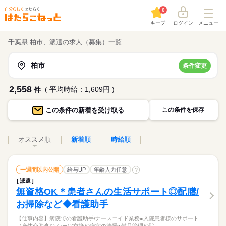
0
キープ
ログイン
メニュー
千葉県 柏市、派遣の求人（募集）一覧
柏市
条件変更
2,558
( 平均時給：1,609円 )
件
この条件の
新着を受け取る
この条件を保存
オススメ順
新着順
時給順
一週間以内公開
給与UP
年齢入力任意
?
派遣
無資格OK＊患者さんの生活サポート◎配膳/
お掃除など◆看護助手
【仕事内容】病院での看護助手/ナースエイド業務●入院患者様のサポート