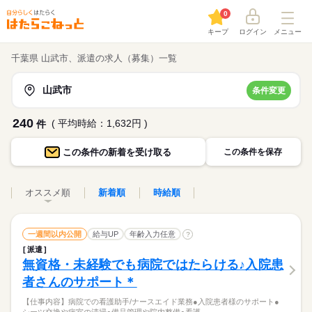
0
キープ
ログイン
メニュー
千葉県 山武市、派遣の求人（募集）一覧
山武市
条件変更
240
( 平均時給：1,632円 )
件
この条件の
新着を受け取る
この条件を保存
オススメ順
新着順
時給順
一週間以内公開
給与UP
年齢入力任意
?
派遣
無資格・未経験でも病院ではたらける♪入院患
者さんのサポート＊
【仕事内容】病院での看護助手/ナースエイド業務●入院患者様のサポート●