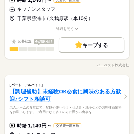
1,140円～
時給
ルを身に着けたい ・年齢を気にせず安定して長く働きたい ・年
続きを読む
れた方の8割以上が業界未経験者。 飲食や販売などの接客業、そ
る方の気持ちに寄り添う充実したお仕事です！ ■ 一人ひとりと
応募資格
齢を気にせず安定して長く働きたい
のほかサービス業や事務職など、 様々な業界からの転職層が活
キッチンスタッフ
続きを読む
向き合えるので 流れ作業の施設介護とは違った やりがいが
■未経験・無資格OK！ ■男性女性問わず活躍中！ ■前職が営業、
躍しています！ ◆完全週休2日制で残業も少なめ！ 介護業界で
感じられます
月給 269,700円～279,700円
給与
千葉県勝浦市 / 久我原駅（車10分）
販売・接客、店長職、事務職など、様々な方が活躍中！ 【こん
は珍しく、完全週休2日制を導入しています。 趣味もしっかり充
詳しい募集要項をすべて見る
◆手に職つけられる！ ユースタイルラボラトリーでは、 働きな
な方におすすめ！】 ・訪問介護、ケアの仕事がはじめて ・最初
実させていきましょう！ ◆面接を確約！ 採用基準を満たしてい
＼うれしい手当も充実／ ＊結婚・出産祝い金制度（規定あり）
お仕事の特徴
がら医療介護系資格を取ることができます！ 一生もののスキル
詳細を開く
はきちんと学びたい ・人の役に立つ仕事がしたい ・もっとスキ
れば、 必ず面接を行わせて頂きます！ 面接というより『話をす
＊職能手当 ＊資格手当 ＊夜勤手当 ＊勤続手当（処遇改善加算を
を身につけましょう☆ ◆無資格・未経験者大歓迎！ 実は入社さ
職種/応募資格
お仕事の特徴
給与/時間/休日
基本特徴
ルを身に着けたい ・年齢を気にせず安定して長く働きたい ・年
続きを読む
る場』というイメージなので、 まずはお気軽にご連絡ください
含む） ＊業績手当 ※夜勤手当80,000円（1回5,000円×16回分）
れた方の8割以上が業界未経験者。 飲食や販売などの接客業、そ
応募する
齢を気にせず安定して長く働きたい
ね。 ◆どんな会社？ 『IT×医療介護』で圧倒的な成長をし続け
含む 上記回数の勤務を超えた場合、別途支給いたします。 ◎
未経験OK
応募状況
新卒・第二
40代活躍
今が狙い目！
のほかサービス業や事務職など、 様々な業界からの転職層が活
続きを読む
キープする
ており、 全国展開をしている会社です。 『全ての必要な人に必
試用期間：あり（※2ヶ月／雇用形態、給与に変動はありませ
続きを読む
躍しています！ ◆完全週休2日制で残業も少なめ！ 介護業界で
キッチンスタッフ
職種
募集条件
男性
女性
男女の割合
月給 269,700円～279,700円
要なケアを』というビジョンのもと、 サービス利用者様とスタ
給与
ん） ★日払いも可能！ 振込手数料は会社負担！ 前払い制度とし
は珍しく、完全週休2日制を導入しています。 趣味もしっかり充
詳しい募集要項をすべて見る
ッフの希望ある未来と豊かな生活を提供し続けます！
老人ホームの食堂にて、配膳や盛り付け・仕込み・洗浄などの
て、いつでも・何度でも申請可能です！ 利用手数料は驚きの”無
勤務先公開
交通費
主婦・主夫
履歴書不要
続きを読む
実させていきましょう！ ◆面接を確約！ 採用基準を満たしてい
＼うれしい手当も充実／ ＊結婚・出産祝い金制度（規定あり）
調理補助業務をお願いします。ご利用になる多くの方に温かい
料”！ ※稼働分のみ支給
勤務時間
れば、 必ず面接を行わせて頂きます！ 面接というより『話をす
＊職能手当 ＊資格手当 ＊夜勤手当 ＊勤続手当（処遇改善加算を
ハーベスト株式会社
ひとりで
みんなで
仕事の仕方
WEB選考完結
職種/応募資格
お仕事の特徴
給与/時間/休日
基本特徴
食事を素早く提供できるよう、工夫を凝らした業務をお願いし
募集条件
未経験OK
新卒・第二
40代活躍
る場』というイメージなので、 まずはお気軽にご連絡ください
含む） ＊業績手当 ※夜勤手当80,000円（1回5,000円×16回分）
続きを読む
08：00～18：00
ます。未経験からでもチャレンジ可能です。料理が好き、食事
応募する
ね。 ◆どんな会社？ 『IT×医療介護』で圧倒的な成長をし続け
就業時間・曜日
含む 上記回数の勤務を超えた場合、別途支給いたします。 ◎
勤務先公開
交通費
主婦・主夫
履歴書不要
09：00～18：00
が好きな方、ぜひご応募ください！
しずか
にぎやか
ており、 全国展開をしている会社です。 『全ての必要な人に必
職場の様子
試用期間：あり（※2ヶ月／雇用形態、給与に変動はありませ
続きを読む
09：00～17：00
扶養内
キッチンスタッフ
Wワーク可
職種
WEB選考完結
パート・アルバイト
男性
女性
男女の割合
要なケアを』というビジョンのもと、 サービス利用者様とスタ
ん） ★日払いも可能！ 振込手数料は会社負担！ 前払い制度とし
サービス関連
※現場により、時間は前後します。
業界
【調理補助】未経験OK◎食に興味のある方歓
就業時間・曜日
働き方・環境
ッフの希望ある未来と豊かな生活を提供し続けます！
老人ホームの食堂にて、配膳や盛り付け・仕込み・洗浄などの
扶養内
Wワーク可
て、いつでも・何度でも申請可能です！ 利用手数料は驚きの”無
働き方・環境
続きを読む
応募資格
調理補助業務をお願いします。ご利用になる多くの方に温かい
料”！ ※稼働分のみ支給
迎♪シフト相談可
勤務時間
ブランクOK
社会保険制度
研修制度
資格支援
ブランクOK
社会保険制度
研修制度
資格支援
ひとりで
みんなで
仕事の仕方
食事を素早く提供できるよう、工夫を凝らした業務をお願いし
★年齢・性別・学歴不問 ★資格不問 ★職務経歴不問 →実務未経
休日・休暇
続きを読む
08：00～18：00
服装自由
日払い
禁煙・分煙
バイク自転車
車OK
老人ホームの食堂にて、配膳や盛り付け・仕込み・洗浄などの調理補助業務
ます。未経験からでもチャレンジ可能です。料理が好き、食事
服装自由
日払い
禁煙・分煙
バイク自転車
車OK
験の方大歓迎♪ <<こんな方が活躍しています>> ★シニアの方
をお願いします。ご利用になる多くの方に温かい食事を…
09：00～18：00
■働き方いろいろ 「休日出勤でバリバリ働きたい！」 「子ども
が好きな方、ぜひご応募ください！
・完全週休2日制（シフト制） ・バースデイ休暇 ・有給休暇 ・
活躍中！ ★主婦（夫）の方 活躍中！ ★フリーターの方 活躍
しずか
にぎやか
職場の様子
09：00～17：00
の予定にあわせてゆったり」 など、様々な働き方に配慮してい
慶弔休暇 ・産前産後休暇（取得実績有り） ・育児休暇（取得実
中！ ★長期で働ける方歓迎
サービス関連
※現場により、時間は前後します。
業界
ます◎ ■調理のやりがい 給食ならではの料理や 季節限定の献立
績有り） ・介護休暇
1,140円～
時給
続きを読む
交通費一部支給
など珍しいメニューも。 働きながらレパートリーも増やせます
応募資格