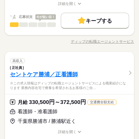
【給与備考】
お仕事の特徴
の予定にあわせてゆったり」 など、様々な働き方に配慮してい
詳細を開く
中！ ★ブランクはあるがご経験者 活躍中！
ューが好評だったり 「美味しかった」って 言ってくださったり
月給28万円～35万円
ます◎ ■調理のやりがい 給食ならではの料理や 季節限定の献立
職種/応募資格
お仕事の特徴
給与/時間/休日
基本特徴
続きを読む
すると やっぱりやっててよかったと思います。 by.栄養士Aさん
など珍しいメニューも。 働きながらレパートリーも増やせます
応募する
【交通費備考】
新卒・第二
応募状況
20代活躍
30代活躍
40代活躍
50代活躍
今が狙い目！
◎ ■お得な社割アリ その日のメニューが社割でなんと250円。
続きを読む
キープする
カレーや生姜焼きなどバランスの取れた メニューが出勤毎に食
看護師・准看護師
職種
60代歓迎
ひとりで
みんなで
仕事の仕方
月給 280,000円～350,000円
給与
べられちゃいます！ ＿＿＿＿＿＿＿＿＿＿＿＿＿＿＿＿＿ 施設
詳しい募集要項をすべて見る
※この求人情報はディップの転職エージェントサービスによる
勤務時間
募集条件
続きを読む
の方ってご飯を 楽しみにしてる方も多くて。 自分が考えたメニ
【給与備考】
職業紹介になります。 南洲会勝浦クリニックにおける、 病棟と
ューが好評だったり 「美味しかった」って 言ってくださったり
月給28万円～35万円
ディップの転職エージェントサービス
しずか
にぎやか
職場の様子
6：00～15：00
勤務先公開
外国人/留学生
職種/応募資格
お仕事の特徴
給与/時間/休日
基本特徴
外来の看護業務（兼務）に従事いただきます！ 【業務内容】 ●
すると やっぱりやっててよかったと思います。 by.栄養士Aさん
10：00～19：00
外来 ・診察介助 ・採血や検査説明 など処置室での看護業務 な
応募する
新卒・第二
20代活躍
30代活躍
40代活躍
50代活躍
就業時間・曜日
【交通費備考】
ど ●病棟 ・バイタルチェック ・医師の指示による看護管理業務
続きを読む
残10未満
看護師・准看護師
医療・介護・福祉関連
家庭都合休可
土日祝のみ
シフト勤務
業界
職種
60代歓迎
・看護計画の作成 ・環境整備 など 【クリニックについて】 ●一
高収入
ひとりで
みんなで
仕事の仕方
休日・休暇
般病床：19床 ●診療科：整形外科・リウマチ科・内科・リハビ
募集条件
就業時間・曜日
正社員
勤務先公開
外国人/留学生
※この求人情報はディップの転職エージェントサービスによる
働き方・環境
勤務時間
続きを読む
リテーション科 ◆働きやすさ◎ 日勤のみ、残業は少な目で、 ご
セントケア勝浦／正看護師
応募資格
職業紹介になります。 南洲会勝浦クリニックにおける、 病棟と
シフトにより決定
残10未満
家庭都合休可
土日祝のみ
シフト勤務
家庭やプライベートと両立しながらご勤務いただける環境で
ブランクOK
産休・育休
社会保険制度
禁煙・分煙
しずか
にぎやか
職場の様子
6：00～15：00
外来の看護業務（兼務）に従事いただきます！ 【業務内容】 ●
働き方・環境
正看護師
※この求人情報はディップの転職エージェントサービスによる職業紹介にな
す！ ◆アクセスについて JR外房線「勝浦駅」から徒歩で17分、
10：00～19：00
外来 ・診察介助 ・採血や検査説明 など処置室での看護業務 な
こちらの求人情報は ディップ株式会社「ナースではたらこ」に
ります 業務内容在宅で療養を希望されるお客様のご自…
マイカー通勤も可能（駐車場あり）です！
ブランクOK
産休・育休
社会保険制度
禁煙・分煙
ど ●病棟 ・バイタルチェック ・医師の指示による看護管理業務
続きを読む
よる 職業紹介となります。 はたらこねっとからご応募ののち、
医療・介護・福祉関連
業界
・看護計画の作成 ・環境整備 など 【クリニックについて】 ●一
「ナースではたらこ」運営事務局よりご連絡いたします。 ★職
月給 218,000円～300,000円
給与
330,500円～372,500円
月給
交通費全額支給
休日・休暇
般病床：19床 ●診療科：整形外科・リウマチ科・内科・リハビ
詳しい募集要項をすべて見る
業紹介とは？ 求職中の看護師さんの転職を専任の キャリアアド
【給与内訳】
リテーション科 ◆働きやすさ◎ 日勤のみ、残業は少な目で、 ご
バイザーが入職まで無料でサポートいたします。 ★ご利用メリ
続きを読む
応募資格
シフトにより決定
看護師・准看護師
基本給：218000円～300000円
家庭やプライベートと両立しながらご勤務いただける環境で
ット 日本最大級の求人情報の中からぴったりな求人をご紹介。
正看護師
※月給には上記手当を一律含みます
す！ ◆アクセスについて JR外房線「勝浦駅」から徒歩で17分、
履歴書作成のアドバイスや面接日の調整だけでなく、お給料、
千葉県勝浦市 / 勝浦駅近く
応募する
こちらの求人情報は ディップ株式会社「ナースではたらこ」に
マイカー通勤も可能（駐車場あり）です！
お休み、入職時期の交渉もサポートします。 【もちろん無料】
お仕事の特徴
よる 職業紹介となります。 はたらこねっとからご応募ののち、
費用は一切かかりません。
詳細を開く
「ナースではたらこ」運営事務局よりご連絡いたします。 ★職
基本特徴
月給 218,000円～300,000円
給与
職種/応募資格
お仕事の特徴
給与/時間/休日
勤務時間
詳しい募集要項をすべて見る