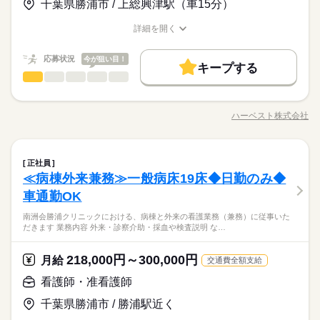
時給 1,140円～
給与
千葉県勝浦市 / 上総興津駅（車15分）
験の方大歓迎♪ <<こんな方が活躍しています>> ★シニアの方
べられちゃいます！ ＿＿＿＿＿＿＿＿＿＿＿＿＿＿＿＿＿ 施設
詳しい募集要項をすべて見る
■働き方いろいろ 「休日出勤でバリバリ働きたい！」 「子ども
活躍中！ ★主婦（夫）の方 活躍中！ ★フリーターの方 活躍
の方ってご飯を 楽しみにしてる方も多くて。 自分が考えたメニ
【給与備考】
お仕事の特徴
の予定にあわせてゆったり」 など、様々な働き方に配慮してい
詳細を開く
中！ ★長期で働ける方歓迎
ューが好評だったり 「美味しかった」って 言ってくださったり
時給1,140円以上
ます◎ ■調理のやりがい 給食ならではの料理や 季節限定の献立
職種/応募資格
お仕事の特徴
給与/時間/休日
基本特徴
続きを読む
すると やっぱりやっててよかったと思います。 by.栄養士Aさん
など珍しいメニューも。 働きながらレパートリーも増やせます
応募する
【交通費備考】
新卒・第二
応募状況
20代活躍
30代活躍
40代活躍
50代活躍
今が狙い目！
◎ ■お得な社割アリ その日のメニューが社割でなんと250円。
続きを読む
キープする
カレーや生姜焼きなどバランスの取れた メニューが出勤毎に食
薬剤師・栄養士・管理栄養士・医療技術者
職種
60代歓迎
男性
女性
男女の割合
時給 1,140円～
給与
べられちゃいます！ ＿＿＿＿＿＿＿＿＿＿＿＿＿＿＿＿＿ 施設
詳しい募集要項をすべて見る
ハーベストの受託する福祉施設等での献立作成や発注、調理、
長期
期間・時間
募集条件
続きを読む
の方ってご飯を 楽しみにしてる方も多くて。 自分が考えたメニ
【給与備考】
盛り付け、配膳、仕込み等、店舗の業務全般に携わっていただ
ューが好評だったり 「美味しかった」って 言ってくださったり
時給1,140円以上
ハーベスト株式会社
ひとりで
みんなで
仕事の仕方
9：00～15：00
勤務先公開
外国人/留学生
職種/応募資格
お仕事の特徴
給与/時間/休日
基本特徴
きます。栄養士としてこれから経験を積んでスキルアップした
すると やっぱりやっててよかったと思います。 by.栄養士Aさん
続きを読む
10：00～17：00
い方も、ブランクのある方も、積極的に店舗運営に携わってい
応募する
新卒・第二
20代活躍
30代活躍
40代活躍
50代活躍
就業時間・曜日
【交通費備考】
※週3日～応相談
ただける方なら大歓迎です！
しずか
にぎやか
職場の様子
残10未満
薬剤師・栄養士・管理栄養士・医療技術者
週2・3日
週4日
家庭都合休可
シフト勤務
職種
60代歓迎
正社員
男性
女性
男女の割合
サービス関連
業界
募集条件
就業時間・曜日
≪病棟外来兼務≫一般病床19床◆日勤のみ◆
勤務先公開
外国人/留学生
ハーベストの受託する福祉施設等での献立作成や発注、調理、
働き方・環境
長期
期間・時間
続きを読む
休日・休暇
応募資格
盛り付け、配膳、仕込み等、店舗の業務全般に携わっていただ
車通勤OK
残10未満
週2・3日
週4日
家庭都合休可
シフト勤務
ブランクOK
産休・育休
社会保険制度
禁煙・分煙
ひとりで
みんなで
仕事の仕方
9：00～15：00
きます。栄養士としてこれから経験を積んでスキルアップした
シフトにより決定
働き方・環境
栄養士免許をお持ちの方 ★年齢不問 ★性別不問 ★学歴不問 ★
続きを読む
10：00～17：00
南洲会勝浦クリニックにおける、病棟と外来の看護業務（兼務）に従事いた
い方も、ブランクのある方も、積極的に店舗運営に携わってい
長期で働ける方歓迎 <<こんな方が活躍しています>> ★栄養士
ブランクOK
産休・育休
社会保険制度
禁煙・分煙
だきます 業務内容 外来・診察介助・採血や検査説明 な…
※週3日～応相談
■働き方いろいろ 「休日出勤でバリバリ働きたい！」 「子ども
ただける方なら大歓迎です！
業務のご経験者 活躍中！ ★スキルアップを目指す方 活躍
しずか
にぎやか
職場の様子
の予定にあわせてゆったり」 など、様々な働き方に配慮してい
中！ ★ブランクはあるがご経験者 活躍中！
サービス関連
業界
ます◎ ■調理のやりがい 給食ならではの料理や 季節限定の献立
218,000円～300,000円
月給
続きを読む
交通費全額支給
など珍しいメニューも。 働きながらレパートリーも増やせます
休日・休暇
応募資格
◎ ■お得な社割アリ その日のメニューが社割でなんと250円。
看護師・准看護師
続きを読む
シフトにより決定
栄養士免許をお持ちの方 ★年齢不問 ★性別不問 ★学歴不問 ★
カレーや生姜焼きなどバランスの取れた メニューが出勤毎に食
月給 280,000円～350,000円
給与
千葉県勝浦市 / 勝浦駅近く
長期で働ける方歓迎 <<こんな方が活躍しています>> ★栄養士
べられちゃいます！ ＿＿＿＿＿＿＿＿＿＿＿＿＿＿＿＿＿ 施設
詳しい募集要項をすべて見る
■働き方いろいろ 「休日出勤でバリバリ働きたい！」 「子ども
業務のご経験者 活躍中！ ★スキルアップを目指す方 活躍
の方ってご飯を 楽しみにしてる方も多くて。 自分が考えたメニ