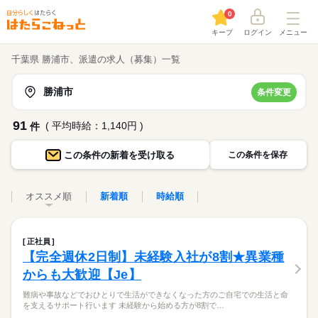
0
キープ
ログイン
メニュー
千葉県 勝浦市、派遣の求人（募集）一覧
勝浦市
条件変更
91
( 平均時給：1,140円 )
件
この条件の
新着を受け取る
この条件を保存
オススメ順
新着順
時給順
正社員
【完全週休2日制】未経験入社が8割★異業種
からも大歓迎【Je】
難病や事故などでおひとりで生活ができなくなった方のご自宅での生活と命
を支えるサポート行います 未経験から始める方が8割で…