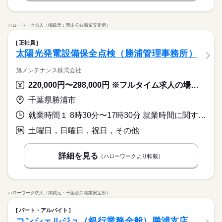
ット 日本最大級の求人情報の中からぴったりな求人をご紹介。
日勤のみ
基本特徴
※月給には上記手当を一律含みます
履歴書作成のアドバイスや面接日の調整だけでなく、お給料、
■日勤
応募する
人材紹介
続きを読む
お休み、入職時期の交渉もサポートします。 【もちろん無料】
08：30-17：30（休憩60分）
ハローワーク求人（掲載元：岡山公共職業安定所）
費用は一切かかりません。
募集条件
働く人の待遇向上
基本特徴
募集条件
高収入
人材紹介
勤務時間
正社員
交通費
就業時間・曜日
働き方・環境
交通費
残20未満
休日・休暇
■シフト
太陽光発電設備保全点検（勝浦管理事務所）
社会保険制度
禁煙・分煙
車OK
就業時間・曜日
日勤のみ
■休日制度 4週8休制 ■休日制度備考 基本、土日休み ■年間休日
■日勤
旭メンテナンス株式会社
数 107日
残20未満
08：30-17：30（休憩60分）
220,000円〜298,000円 ※フルタイム求人の場合は月額（換算額）、パート求人の場合は時間額を表示しています。
働き方・環境
続きを読む
千葉県勝浦市
社会保険制度
禁煙・分煙
車OK
休日・休暇
就業時間１ 8時30分〜17時30分 就業時間に関する特記事項 各事業所によって就業時間が変わります。
■休日制度 4週8休制 ■休日制度備考 基本、土日休み ■年間休日
数 107日
土曜日，日曜日，祝日，その他
詳細を見る
続きを読む
（ハローワークより転載）
ハローワーク求人（掲載元：千葉公共職業安定所）
パート・アルバイト
コンシェルジュ（銀行業務全般）勝浦支店