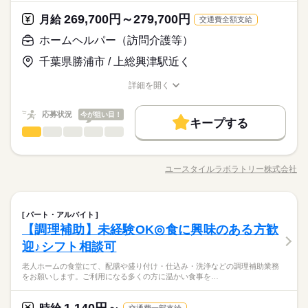
269,700円～279,700円
月給
交通費全額支給
ホームヘルパー（訪問介護等）
千葉県勝浦市 / 上総興津駅近く
詳細を開く
職種/応募資格
お仕事の特徴
給与/時間/休日
応募状況
今が狙い目！
キープする
ホームヘルパー（訪問介護等）
職種
男性
女性
男女の割合
難病や事故などでおひとりで生活ができなくなった方の ご自宅
での生活と命を支えるサポート行います。 ◎未経験から始める
ユースタイルラボラトリー株式会社
ひとりで
みんなで
仕事の仕方
職種/応募資格
お仕事の特徴
給与/時間/休日
方が8割です！ ▼具体的な内容 ・住み慣れた自宅で笑顔で生活
続きを読む
できる暮らしのサポート ・お食事や掃除などの身のまわりのサ
ポート ・お着替えや洗濯など、清潔な暮らしを保つサポート ・
続きを読む
しずか
にぎやか
職場の様子
ホームヘルパー（訪問介護等）
職種
見まもりサポート（医療的ケアの必要な方など） ■お仕事を覚え
パート・アルバイト
男性
女性
男女の割合
医療・介護・福祉関連
業界
るまで、先輩スタッフが一緒にケアにあたります♪ ■ケアを受け
【調理補助】未経験OK◎食に興味のある方歓
難病や事故などでおひとりで生活ができなくなった方の ご自宅
る方の気持ちに寄り添う充実したお仕事です！ ■ 一人ひとりと
応募資格
での生活と命を支えるサポート行います。 ◎未経験から始める
迎♪シフト相談可
向き合えるので 流れ作業の施設介護とは違った やりがいが
ひとりで
みんなで
仕事の仕方
方が8割です！ ▼具体的な内容 ・住み慣れた自宅で笑顔で生活
■未経験・無資格OK！ ■男性女性問わず活躍中！ ■前職が営業、
感じられます
続きを読む
老人ホームの食堂にて、配膳や盛り付け・仕込み・洗浄などの調理補助業務
できる暮らしのサポート ・お食事や掃除などの身のまわりのサ
販売・接客、店長職、事務職など、様々な方が活躍中！ 【こん
をお願いします。ご利用になる多くの方に温かい食事を…
◆手に職つけられる！ ユースタイルラボラトリーでは、 働きな
ポート ・お着替えや洗濯など、清潔な暮らしを保つサポート ・
続きを読む
な方におすすめ！】 ・訪問介護、ケアの仕事がはじめて ・最初
しずか
にぎやか
職場の様子
がら医療介護系資格を取ることができます！ 一生もののスキル
見まもりサポート（医療的ケアの必要な方など） ■お仕事を覚え
はきちんと学びたい ・人の役に立つ仕事がしたい ・もっとスキ
医療・介護・福祉関連
業界
を身につけましょう☆ ◆無資格・未経験者大歓迎！ 実は入社さ
るまで、先輩スタッフが一緒にケアにあたります♪ ■ケアを受け
交通費一部支給