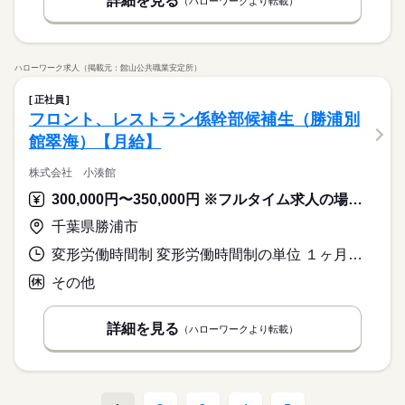
詳細を見る
（ハローワークより転載）
ハローワーク求人（掲載元：館山公共職業安定所）
正社員
フロント、レストラン係幹部候補生（勝浦別
館翠海）【月給】
株式会社 小湊館
300,000円〜350,000円 ※フルタイム求人の場合は月額（換算額）、パート求人の場合は時間額を表示しています。
千葉県勝浦市
変形労働時間制 変形労働時間制の単位 １ヶ月単位 就業時間１ 8時00分〜10時00分 就業時間２ 15時30分〜21時00分 就業時間に関する特記事項 ※８時から２１時の間の中抜け勤務
その他
詳細を見る
（ハローワークより転載）