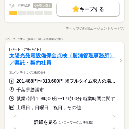
業紹介とは？ 求職中の看護師さんの転職を専任の キャリアアド
人材紹介
【給与内訳】
バイザーが入職まで無料でサポートいたします。 ★ご利用メリ
続きを読む
応募状況
■シフト 日勤のみ ■日勤 7：50-19：30（休憩60分） ■備考 ※
今が狙い目！
キープする
基本給：218000円～300000円
ット 日本最大級の求人情報の中からぴったりな求人をご紹介。
7：50～19：30の間のシフト制 （8時間程度）
募集条件
看護師・准看護師
職種
ひとりで
みんなで
※月給には上記手当を一律含みます
仕事の仕方
履歴書作成のアドバイスや面接日の調整だけでなく、お給料、
応募する
交通費
続きを読む
お休み、入職時期の交渉もサポートします。 【もちろん無料】
※この求人情報はディップの転職エージェントサービスによる
費用は一切かかりません。
職業紹介になります。 ■業務内容 在宅で療養を希望されるお客
続きを読む
就業時間・曜日
ディップの転職エージェントサービス
基本特徴
募集条件
就業時間・曜日
しずか
にぎやか
職場の様子
人材紹介
交通費
職種/応募資格
お仕事の特徴
給与/時間/休日
様のご自宅へ訪問し、医師や関係機関と連携をとり、一人ひと
勤務時間
残20未満
働き方・環境
りに合った看護業務をお願いします。 ・健康管理（健康状態の
残20未満
■シフト 日勤のみ ■日勤 7：50-19：30（休憩60分） ■備考 ※
ハローワーク求人（掲載元：岡山公共職業安定所）
観察、把握、直接的サポートなど） ・医療面管理（医師の指示
続きを読む
休日・休暇
社会保険制度
禁煙・分煙
車OK
働き方・環境
7：50～19：30の間のシフト制 （8時間程度）
看護師・准看護師
医療・介護・福祉関連
業界
職種
による医療処置、医療機器管理など） ・在宅リハビリテーショ
ひとりで
みんなで
仕事の仕方
パート・アルバイト
■休日制度備考
ン ・認知症ケア ・ターミナルケア ・ご家族等へ支援相談など
社会保険制度
禁煙・分煙
車OK
※この求人情報はディップの転職エージェントサービスによる
太陽光発電設備保全点検（勝浦管理事務所）
変形労働時間制のため平均週休2日制
～1日の流れ（例）～ 8：30：出社、朝礼、申し送り等 9：00：
応募資格
職業紹介になります。 ■業務内容 在宅で療養を希望されるお客
続きを読む
■年間休日数
／嘱託・契約社員
お客様訪問（2件）/移動・記録・連携 12：00：休憩 13：00：お
しずか
にぎやか
職場の様子
様のご自宅へ訪問し、医師や関係機関と連携をとり、一人ひと
正看護師
112日
客様訪問（2-3件）/移動・記録・連携 17：00：訪問終了後、営
りに合った看護業務をお願いします。 ・健康管理（健康状態の
こちらの求人情報は ディップ株式会社「ナースではたらこ」に
旭メンテナンス株式会社
業所で記録、片付け等 17：30：退社
観察、把握、直接的サポートなど） ・医療面管理（医師の指示
続きを読む
よる 職業紹介となります。 はたらこねっとからご応募ののち、
休日・休暇
医療・介護・福祉関連
業界
による医療処置、医療機器管理など） ・在宅リハビリテーショ
「ナースではたらこ」運営事務局よりご連絡いたします。 ★職
201,488円〜313,600円 ※フルタイム求人の場合は月額（換算額）、パート求人の場合は時間額を表示しています。
月給 330,500円～372,500円
給与
■休日制度備考
ン ・認知症ケア ・ターミナルケア ・ご家族等へ支援相談など
詳しい募集要項をすべて見る
業紹介とは？ 求職中の看護師さんの転職を専任の キャリアアド
千葉県勝浦市
変形労働時間制のため平均週休2日制
【給与内訳】
～1日の流れ（例）～ 8：30：出社、朝礼、申し送り等 9：00：
バイザーが入職まで無料でサポートいたします。 ★ご利用メリ
続きを読む
応募資格
■年間休日数
基本給：330500円～372500円
お客様訪問（2件）/移動・記録・連携 12：00：休憩 13：00：お
ット 日本最大級の求人情報の中からぴったりな求人をご紹介。
就業時間１ 8時00分〜17時00分 就業時間に関する特記事項 各事業所によって就業時間が変わります。
正看護師
112日
※月給には上記手当を一律含みます
客様訪問（2-3件）/移動・記録・連携 17：00：訪問終了後、営
履歴書作成のアドバイスや面接日の調整だけでなく、お給料、
応募する
こちらの求人情報は ディップ株式会社「ナースではたらこ」に
業所で記録、片付け等 17：30：退社
お休み、入職時期の交渉もサポートします。 【もちろん無料】
土曜日，日曜日，祝日，その他
お仕事の特徴
よる 職業紹介となります。 はたらこねっとからご応募ののち、
費用は一切かかりません。
「ナースではたらこ」運営事務局よりご連絡いたします。 ★職
働く人の待遇向上
月給 330,500円～372,500円
給与
勤務時間
詳しい募集要項をすべて見る
業紹介とは？ 求職中の看護師さんの転職を専任の キャリアアド
詳細を見る
高収入
（ハローワークより転載）
【給与内訳】
バイザーが入職まで無料でサポートいたします。 ★ご利用メリ
続きを読む
■シフト
基本給：330500円～372500円