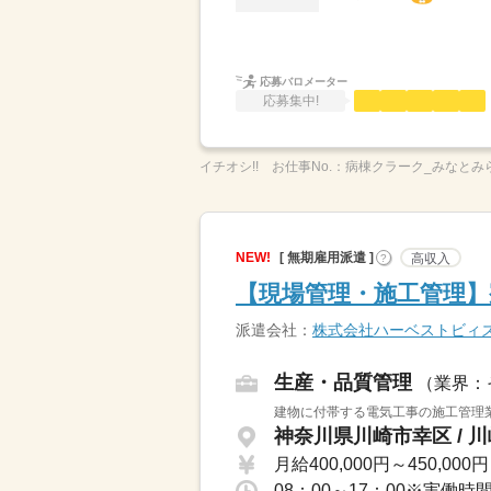
応募バロメーター
応募集中!
イチオシ!!
お仕事No.：
病棟クラーク_みなとみら
NEW!
[ 無期雇用派遣 ]
高収入
?
【現場管理・施工管理】
派遣会社：
株式会社ハーベストビィ
生産・品質管理
（業界：
建物に付帯する電気工事の施工管理業
神奈川県川崎市幸区 / 
月給400,000円～450,000円
08：00～17：00※実働時