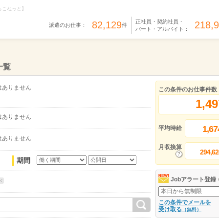
らこねっと】
正社員・契約社員・
82,129
218,
派遣のお仕事：
件
パート・アルバイト：
一覧
はありません
この条件のお仕事件数
1,49
はありません
1,67
平均時給
はありません
月収換算
294,62
期間
Jobアラート登録
この条件でメールを
受け取る
（無料）