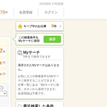
2026/8/8 17時更新
978
会員登録
ログイン
件
0
キープ中のお仕事
件
この検索条件を
保存
Myサーチに保存
7
件
Myサーチ
5件まで保存できます
4
円
保存されたMyサーチはありませ
ん。
円
4
お気に入りの検索条件をMyサー
チに保存することができます。
仕事一覧にある「Myサーチに保
存」ボタンから保存できます。
会員登録は不要です。
最近検索した条件