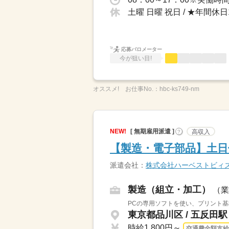
土曜 日曜 祝日 / ★年間
応募バロメーター
今が狙い目!
オススメ!
お仕事No.：
hbc-ks749-nm
NEW!
[ 無期雇用派遣 ]
高収入
?
【製造・電子部品】土日
派遣会社：
株式会社ハーベストビィ
製造（組立・加工）
（業
PCの専用ソフトを使い、プリント基
東京都品川区 / 五反田駅
時給1,800円～
交通費全額支給