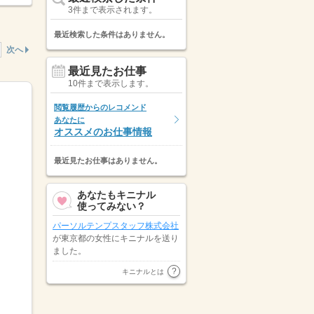
3件まで表示されます。
最近検索した条件はありません。
次へ
最近見たお仕事
10件まで表示します。
閲覧履歴からのレコメンド
あなたに
オススメのお仕事情報
最近見たお仕事はありません。
あなたもキニナル
使ってみない？
パーソルテンプスタッフ株式会社
が東京都の女性にキニナルを送り
ました。
東京都の女性が
株式会社リクルー
キニナルとは
トスタッフィング
にキニナルを送
りました。