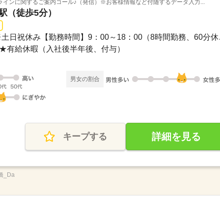
インに関するご案内コール♪（発信）※お客様情報など付随するデータ入力...
橋駅（徒歩5分）
【シフト】基本平日
休み★有給休暇（入社後半年後、付与）
男女の割合
詳細を見る
キープする
橋_Da