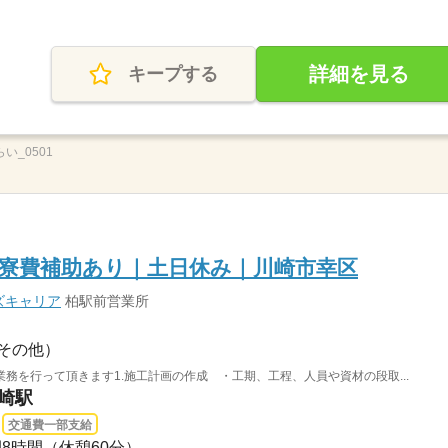
詳細を見る
キープする
い_0501
寮費補助あり｜土日休み｜川崎市幸区
ズキャリア
柏駅前営業所
その他）
務を行って頂きます1.施工計画の作成 ・工期、工程、人員や資材の段取...
川崎駅
交通費一部支給
間8時間（休憩60分）