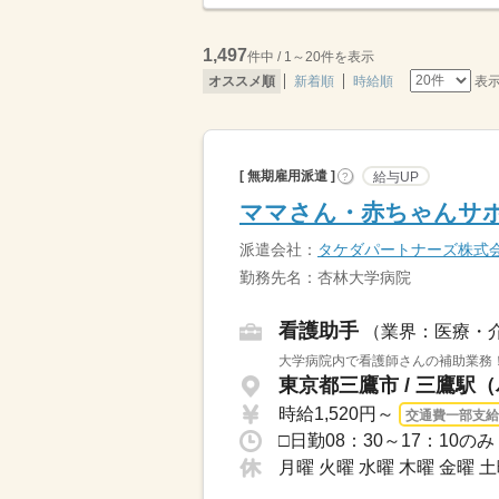
1,497
件中 / 1～20件を表示
表
オススメ順
新着順
時給順
[ 無期雇用派遣 ]
給与UP
?
ママさん・赤ちゃんサポ
派遣会社：
タケダパートナーズ株式
勤務先名：杏林大学病院
看護助手
（業界：医療・
大学病院内で看護師さんの補助業務！
東京都三鷹市 / 三鷹駅（
時給1,520円～
交通費一部支給
月曜 火曜 水曜 木曜 金曜 