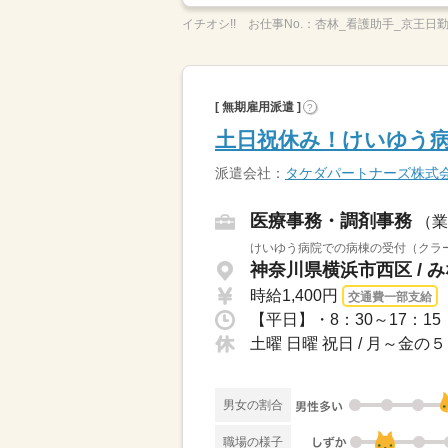
イチオシ!!
お仕事No.：
杏林_看護助手_京王日勤_
[ 無期雇用派遣 ]
?
土日祝休み！けいゆう
派遣会社：
タケダパートナーズ株式
医療事務・調剤事務
（業
けいゆう病院での病棟の受付（クラー
神奈川県横浜市西区 / 
時給1,400円
交通費一部支給
【平日】・8：30～17：
土曜 日曜 祝日 / 月～金
男女の割合
職場の様子