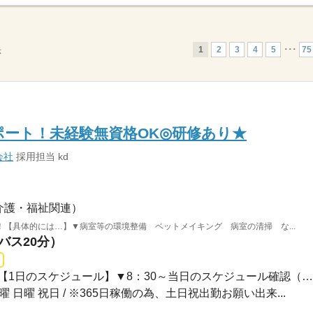
1
2
3
4
5
･･･
75
示
ート！未経験無資格OK◎研修あり★
会社
採用担当 kd
介護・福祉関連）
【具体的には…】▼病室等の環境整備 ベットメイキング 病室の清掃 な...
バス20分）
□日勤08：30～17：10のみ【1日のスケジュール】▼8：30～当日のスケジュール確認（退院...
土曜 日曜 祝日 / ※365日稼働の為、土日祝出勤お願い出来...