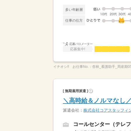
多い年齢層
仕事の仕方
応募バロメーター
応募集中!
イチオシ!!
お仕事No.：
杏林_看護助手_周産期05
[ 無期雇用派遣 ]
?
＼高時給＆ノルマなし
派遣会社：
株式会社コアスタッフィ
コールセンター（テレフ