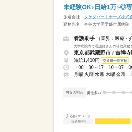
未経験OK♪日給1万~
派遣会社：
タケダパートナーズ株式
勤務先名：杏林大学医学部付属病院
看護助手
（業界：医療・
大学病院内で看護師さんの補助業務を
東京都武蔵野市 / 吉祥寺
時給1,400円
交通費一部支給
月曜 火曜 水曜 木曜 金曜 
男女の割合
応募バロメーター
応募集中!