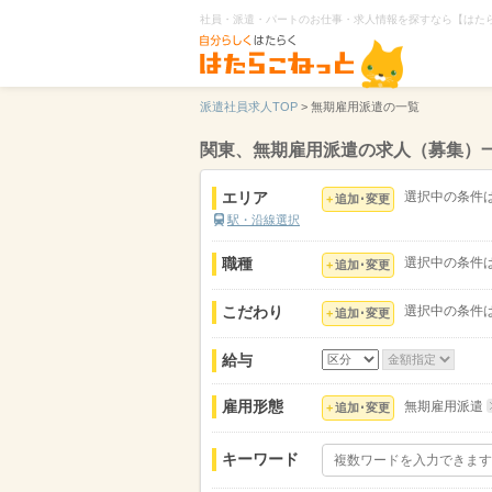
社員・派遣・パートのお仕事・求人情報を探すなら【はた
派遣社員求人TOP
>
無期雇用派遣の一覧
関東、無期雇用派遣の求人（募集）
エリア
選択中の条件
追加･変更
駅・沿線選択
職種
選択中の条件
追加･変更
こだわり
選択中の条件
追加･変更
給与
雇用形態
無期雇用派遣
追加･変更
キーワード