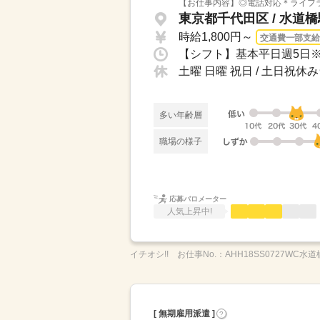
【お仕事内容】◎電話対応＊ライフラ
東京都千代田区 / 水道
時給1,800円～
交通費一部支給
土曜 日曜 祝日 / 土日祝
多い年齢層
職場の様子
応募バロメーター
人気上昇中!
イチオシ!!
お仕事No.：
AHH18SS0727WC水道
[ 無期雇用派遣 ]
?