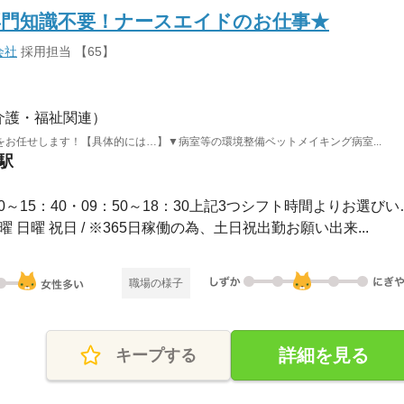
◎専門知識不要！ナースエイドのお仕事★
会社
採用担当 【65】
介護・福祉関連）
お任せします！【具体的には…】▼病室等の環境整備ベットメイキング病室...
駅
・08：30～17：10・07：0
土曜 日曜 祝日 / ※365日稼働の為、土日祝出勤お願い出来...
職場の様子
詳細を見る
キープする