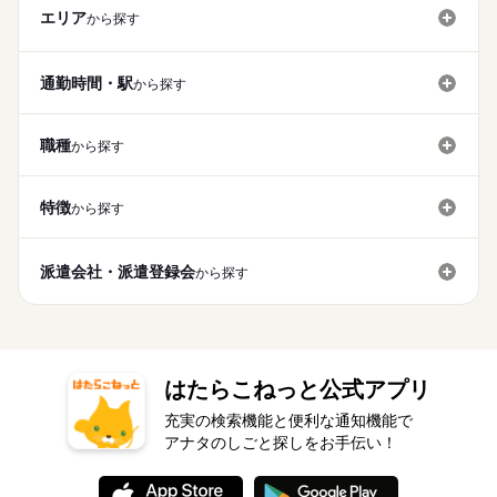
エリア
から探す
通勤時間・駅
から探す
職種
から探す
特徴
から探す
派遣会社・派遣登録会
から探す
はたらこねっと公式アプリ
充実の検索機能と便利な通知機能で
アナタのしごと探しをお手伝い！