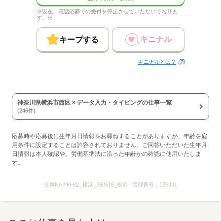
応募する
※現在、電話応募での受付を停止させていただいておりま
す。※
キニナル
キープする
キニナルとは？
神奈川県横浜市西区 × データ入力・タイピングの仕事一覧
(246件)
応募時や応募後に生年月日情報をお尋ねすることがありますが、年齢を雇
用条件に設定することは許容されておりません。ご回答いただいた生年月
日情報は本人確認や、労働基準法に沿った年齢かの確認に使用いたしま
す。
仕事No.
YKH促_横浜_260516_横浜
管理番号：
126331