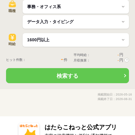
職種
時給
-
円
平均時給：
-
件
ヒット件数：
-
円
月収換算：
?
検索する
掲載開始日：2026-05-16
掲載終了日：2026-08-31
はたらこねっと公式アプリ