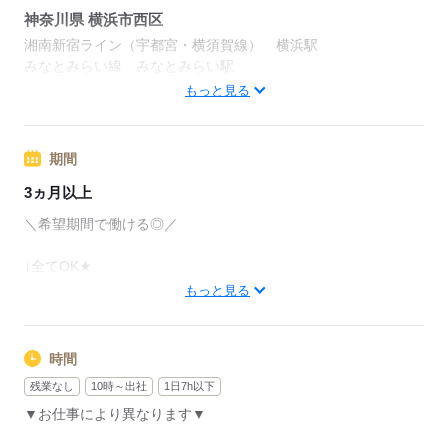
神奈川県 横浜市西区
※詳細は面談時にお伝えします
湘南新宿ライン（宇都宮・横須賀線） 横浜駅
みなとみらい線 みなとみらい駅
みなとみらい線 新高島駅
もっと見る
応募する
その他多数勤務地あり！
ご自宅から〇分以内などご希望をお聞かせください♪
周辺情報：
期間
通勤＆ショッピングに便利♪
3ヵ月以上
コンビニも近く、ランチエリアも充実！
＼希望期間で働ける◎／
応募する
↓全てOK★
もっと見る
「できれば安定した長期がいい」
時間
応募する
残業なし
10時～出社
1日7h以下
▼お仕事により異なります▼