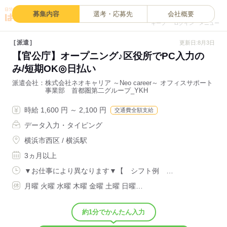
0
募集内容
選考・応募先
会社概要
キープ
ログイン
メニュー
派遣
更新日:8月3日
【官公庁】オープニング♪区役所でPC入力の
み/短期OK◎日払い
派遣会社
株式会社ネオキャリア ～Neo career～ オフィスサポート
事業部 首都圏第二グループ_YKH
時給 1,600 円 ～ 2,100 円
交通費全額支給
データ入力・タイピング
横浜市西区 / 横浜駅
3ヵ月以上
▼お仕事により異なります▼【 シフト例 …
月曜 火曜 水曜 木曜 金曜 土曜 日曜…
約1分でかんたん入力