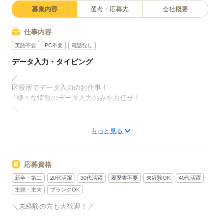
募集内容
選考・応募先
会社概要
仕事内容
英語不要
PC不要
電話なし
データ入力・タイピング
／
区役所でデータ入力のお仕事！
└様々な情報のデータ入力のみをお任せ！
＼
その他にもネオキャリアなら
もっと見る
あなたのご希望にそったお仕事を紹介できます♪
▽お仕事例…
応募資格
―――――――
新卒・第二
20代活躍
30代活躍
履歴書不要
未経験OK
40代活躍
■マッチングアプリのユーザー情報入力
■戸籍のフリガナ入力
主婦・主夫
ブランクOK
■健康診断のデータ入力
＼未経験の方も大歓迎！／
■動画配信サービスの字幕入力