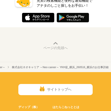
充実の検索機能と便利な通知機能で
アナタのしごと探しをお手伝い！
ページの先頭へ
er～
株式会社ネオキャリア ～Neo career～ YKH促_横浜_260516_横浜のお仕事詳細
サイトトップへ
ディップ（株）
はたらこねっととは