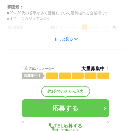
雰囲気：
応募する
■20～30代の若手が多く活躍していて活気溢れる企業様です♪
■オフィスカジュアルOK！
低い
高い
多い年齢層
もっと見る
男性
女性
男女の割合
ひとりで
みんなで
仕事の仕方
大量募集中！
応募バロメーター
しずか
にぎやか
職場の様子
応募
集中！
配属先部署：
オフィスのお仕事◎
約1分でかんたん入力
人数
100人
男女比
（男5：女5）
平均年齢
35歳
応募する
概要：
業界
その他
TEL応募する
受付：9:30～17:30