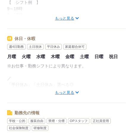
【 シフト例 】
9～18時
9～17時
もっと見る
10～18時 など！
【 勤務体系 】
休日・休暇
■9～18時の間で1日7h～
■週4～OK！
週4日勤務
土日祝休
平日休み
家庭都合休可
月曜
火曜
水曜
木曜
金曜
土曜
日曜
祝日
＼以下の条件もOK◎／
◇勤務曜日が選べる！
※お仕事・勤務シフトにより異なります。
◇土日祝休みOK
◇プライベートと両立もOK
／
※時間・曜日はお気軽にご相談下さい！
「平日休み」「土日休み」選べる◎
＼
もっと見る
応募する
■有給休暇
■GW休暇
勤務先の情報
■夏季休暇
学校・公的
服装自由
禁煙・分煙
OPスタッフ
正社員登用
■年末年始休暇 など…
大型連休もしっかりお休み頂けます♪
社会保険制度
研修制度