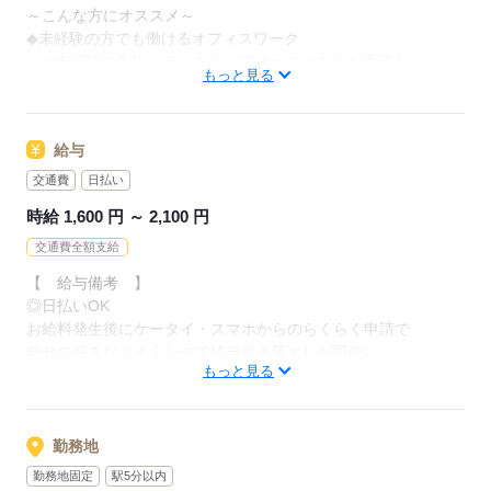
■応募はがきの回答データ入力
～こんな方にオススメ～
■配達用品の注文数をコツコツ入力
◆未経験の方でも働けるオフィスワーク
■有名人のブログコメントを確認♪【Webパトロール】
⇒未経験の主婦（夫）さん・フリーターさんも活躍中♪
■通販サイトの利用方法に関するお問合せ
もっと見る
◇安定収入×日払いで、長く×スグにお給料がほしい
◆座りながらモクモクとお仕事がしたい etc.
▽ポイント
――――――
給与
～オフィスだからこその働きやすさ～
◎未経験スタートOK
★事務・コールセンター経験者の方はしっかり優遇！
交通費
日払い
◎マニュアル完備
☆髪型・服装・ネイルは自由♪
◎駅チカ
時給 1,600 円 ～ 2,100 円
★直接雇用が可能なお仕事もあり
◎ていねいな研修あり
交通費全額支給
ご希望教えてください（＊＾＾＊）
【 給与備考 】
応募する
◎日払いOK
応募する
お給料発生後にケータイ・スマホからのらくらく申請で
自分の好きなタイミングで給与引き落としが可能♪
もっと見る
※規定あり
【 交通費備考 】
★すべてのお仕事で
勤務地
別途交通費を支給させていただきます♪
勤務地固定
駅5分以内
※規定あり