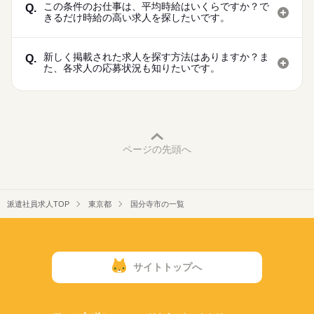
この条件のお仕事は、平均時給はいくらですか？で
Q.
きるだけ時給の高い求人を探したいです。
新しく掲載された求人を探す方法はありますか？ま
Q.
た、各求人の応募状況も知りたいです。
ページの先頭へ
派遣社員求人TOP
東京都
国分寺市の一覧
サイトトップへ