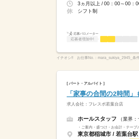
シフト制
応募バロメーター
応募者増加中!
イチオシ!!
お仕事No.：
mara_sukiya_2945_条
[ パート・アルバイト ]
「家事の合間の2時間」
求人会社：フレスポ若葉台店
ホールスタッフ
（業界：
・ご案内・盛つけ・お会計・テーブル
東京都稲城市 / 若葉台