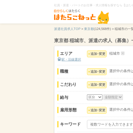
社員・派遣・パートのお仕事・求人情報を探すなら【はた
派遣社員求人TOP
>
東京都
(124,568件) >
稲城市の一
東京都 稲城市、派遣の求人（募集）
エリア
稲城市
追加･変更
駅・沿線選択
職種
選択中の条件
追加･変更
こだわり
選択中の条件
追加･変更
給与
雇用形態
選択中の条件
追加･変更
キーワード