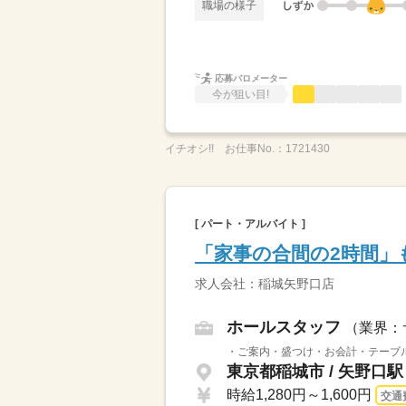
職場の様子
応募バロメーター
今が狙い目!
イチオシ!!
お仕事No.：
1721430
[ パート・アルバイト ]
「家事の合間の2時間」
求人会社：稲城矢野口店
ホールスタッフ
（業界：
・ご案内・盛つけ・お会計・テーブル
東京都稲城市 / 矢野口
時給1,280円～1,600円
交通