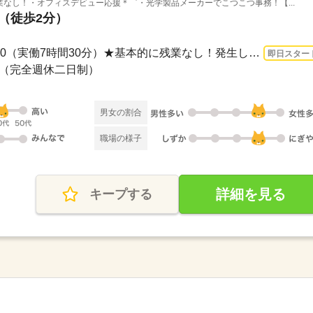
残業なし！・オフィスデビュー応援＊゜・光学製品メーカーでこつこつ事務！【...
駅（徒歩2分）
長期 即日〜 / 9：00～17：30（実働7時間30分）★基本的に残業なし！発生しても月0～3h...
即日スター
休み（完全週休二日制）
男女の割合
職場の様子
詳細を見る
キープする