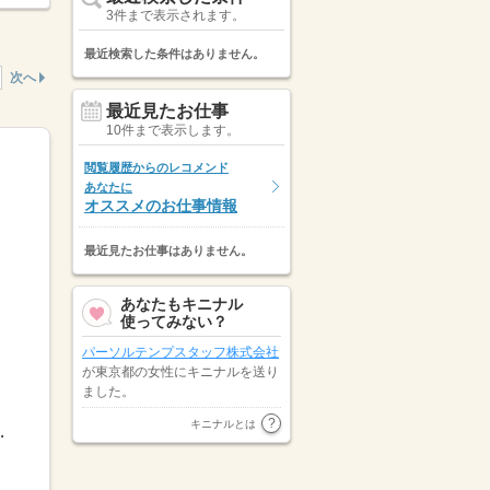
3件まで表示されます。
最近検索した条件はありません。
次へ
最近見たお仕事
10件まで表示します。
閲覧履歴からのレコメンド
あなたに
オススメのお仕事情報
最近見たお仕事はありません。
あなたもキニナル
使ってみない？
パーソルテンプスタッフ株式会社
が東京都の女性にキニナルを送り
ました。
埼玉県の女性が
株式会社LIXIL住
キニナルとは
調整OK「土日休み」「扶...
生活ソリューション
にキニナルを
送りました。