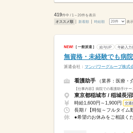
419
件中 / 1～20件を表示
表
オススメ順
新着順
時給順
NEW!
[ 一般派遣 ]
給与UP
年齢入力
無資格・未経験でも病院
派遣会社：
マンパワーグループ株式
看護助手
（業界：医療・
【仕事内容】病院での看護助手/ナー
東京都稲城市 / 稲城長
時給1,600円～1,900円
交通
長期 / 【時短～フルタイム勤