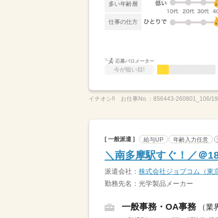
多い年齢層
仕事の仕方
応募バロメーター
今が狙い目!
イチオシ!!
お仕事No.：
856443-260801_106/1
[ 一般派遣 ]
給与UP
年齢入力任意
＼南多摩駅すぐ！／＠18
派遣会社：
株式会社ジョブコム（東
勤務先名：光学製品メーカー
一般事務・OA事務
（業