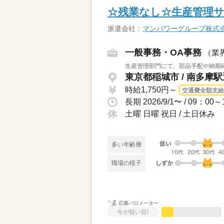
☆残業なし☆生産管理サポ
派遣会社：
マンパワーグループ株式
一般事務・OA事務
（業
生産管理部門にて、部品手配や納期確
東京都稲城市 / 南多摩
時給1,750円～
交通費全額支給
長期 2026/9/1〜 / 09
土曜 日曜 祝日 / 土日休み
多い年齢層
職場の様子
応募バロメーター
今が狙い目!