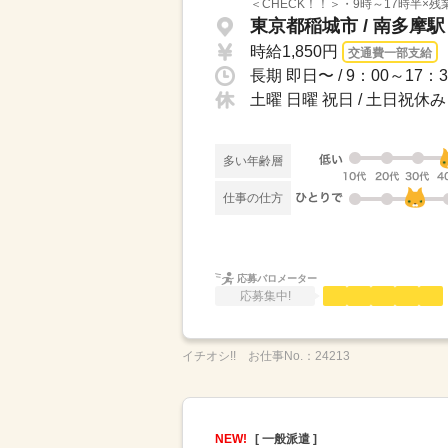
＜CHECK！！＞・9時～17時半×
東京都稲城市 / 南多摩
時給1,850円
交通費一部支給
土曜 日曜 祝日 / 土日祝
多い年齢層
仕事の仕方
応募バロメーター
応募集中!
イチオシ!!
お仕事No.：
24213
NEW!
[ 一般派遣 ]