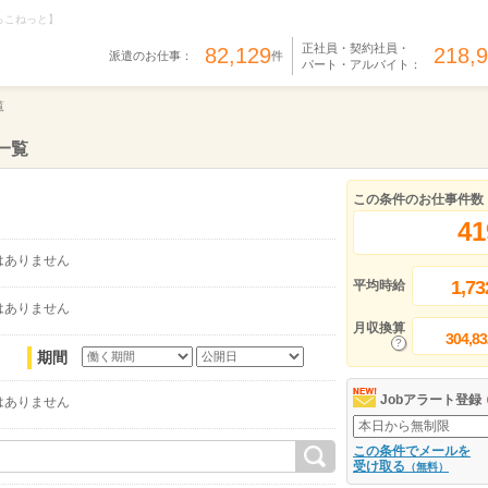
らこねっと】
正社員・契約社員・
82,129
218,
派遣のお仕事：
件
パート・アルバイト：
覧
一覧
この条件のお仕事件数
41
はありません
1,73
平均時給
はありません
月収換算
304,83
期間
Jobアラート登録
はありません
この条件でメールを
受け取る
（無料）