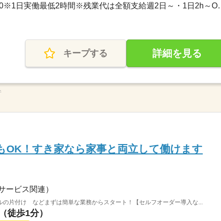
3ヵ月以上 / 00：00～00：00※1日実
詳細を見る
キープする
件
もOK！すき家なら家事と両立して働けます
サービス関連）
の片付け などまずは簡単な業務からスタート！【セルフオーダー導入な...
駅（徒歩1分）