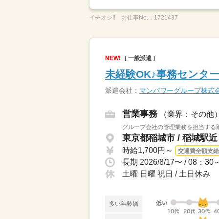
イチオシ!!
お仕事No.：
1721437
NEW!
[ 一般派遣 ]
未経験OK♪事務センタ
派遣会社：
マンパワーグループ株式
営業事務
（業界：その他
グループ会社の管理業務を担当する部
東京都稲城市 / 稲城駅近
時給1,700円～
交通費全額支給
土曜 日曜 祝日 / 土日休み
多い年齢層