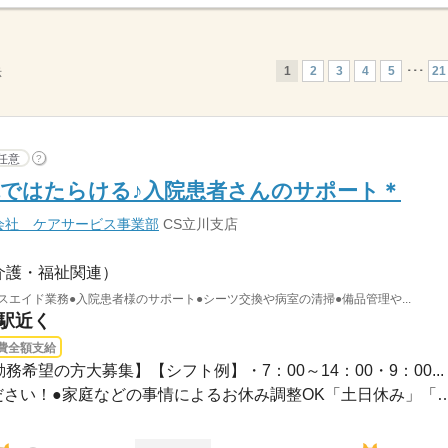
1
2
3
4
5
･･･
21
示
任意
?
ではたらける♪入院患者さんのサポート＊
会社 ケアサービス事業部
CS立川支店
介護・福祉関連）
スエイド業務●入院患者様のサポート●シーツ交換や病室の清掃●備品管理や...
沼駅近く
費全額支給
務希望の方大募集】【シフト例】・7：00～14：00・9：00...
●希望のお休みをご相談ください！●家庭などの事情によるお休み