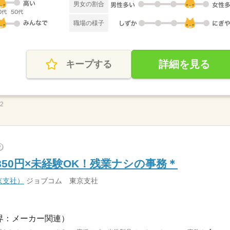
男女の割合
職場の様子
詳細を見る
キープする
92
?
50円×未経験OK！残業ナシの事務＊
京支社）
ジョブコム 東京支社
界：メーカー関連）