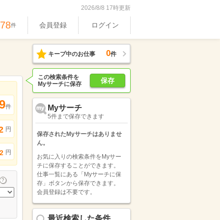
2026/8/8 17時更新
978
会員登録
ログイン
件
0
キープ中のお仕事
件
この検索条件を
保存
Myサーチに保存
9
件
Myサーチ
5件まで保存できます
2
円
保存されたMyサーチはありませ
ん。
円
2
お気に入りの検索条件をMyサー
チに保存することができます。
仕事一覧にある「Myサーチに保
存」ボタンから保存できます。
会員登録は不要です。
最近検索した条件