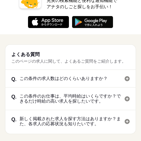
充実の検索機能と便利な通知機能で
アナタのしごと探しをお手伝い！
よくある質問
このページの求人に関して、よくあるご質問をご紹介します。
この条件の求人数はどのくらいありますか？
Q.
この条件のお仕事は、平均時給はいくらですか？で
Q.
きるだけ時給の高い求人を探したいです。
新しく掲載された求人を探す方法はありますか？ま
Q.
た、各求人の応募状況も知りたいです。