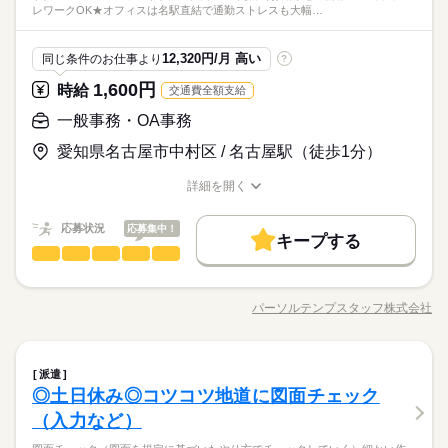
ジネススキルの基礎を学べる研修が充実◎ スキルアップしたい
ひとりで
みんなで
仕事の仕方
レワークOK★オフィスは名駅直結で通勤ストレスも大幅…
から心強い♪
応なしの環境です♪
社会保険制度
研修制度
資格支援
服装自由
方向けに おうちで受講できるe-ラーニングや 資格取得支援制度
◆土日祝休み＋長期休暇もしっかりあります◎
社会保険制度
研修制度
資格支援
服装自由
商社関連
業界
週1～2日でテレワークOK！
もあります＊ 経験者向け～未経験者向け、 時短や扶養内勤務、
続きを読む
禁煙・分煙
駅5分以内
派遣活躍中
ルーティン
伏見・丸の内からすぐで出社の日も快適です☆
禁煙・分煙
駅5分以内
派遣活躍中
ルーティン
しずか
にぎやか
応募資格
職場の様子
在宅/リモートワークなど 働き方もお気軽にご相談ください＊
12,320円/月 高い
同じ条件のお仕事より
?
英語不要
電話なし
英語不要
電話なし
◆未経験者歓迎！ 経験のない方も 学んで活躍できる環境です！
1,600円
時給
交通費全額支給
時給 1,500円
給与
＼ハジメテさんも安心＊／ PCの基本操作から電話応対など ビ
活かせるスキル
PowerPoint
詳しい募集要項をすべて見る
活かせるスキル
お仕事の特徴
テンプの仲間＆正社員に切替わった先輩と一緒にお仕事できる
ジネススキルの基礎を学べる研修が充実◎ スキルアップしたい
一般事務・OA事務
【月収例】時給1500円×7時間30分×月21日＝236,250円
から心強い♪
PowerPoint
基本特徴
方向けに おうちで受講できるe-ラーニングや 資格取得支援制度
週1～2日でテレワークOK！
愛知県名古屋市中村区 / 名古屋駅（徒歩1分）
もあります＊ 経験者向け～未経験者向け、 時短や扶養内勤務、
続きを読む
未経験OK
新卒・第二
20代活躍
30代活躍
40代活躍
伏見・丸の内からすぐで出社の日も快適です☆
応募する
在宅/リモートワークなど 働き方もお気軽にご相談ください＊
長期
期間・時間
詳細を開く
正社員登用
職種/応募資格
お仕事の特徴
給与/時間/休日
08：45～17：15（実働07：30、休憩01：00）
時給 1,500円
給与
募集条件
続きを読む
詳しい募集要項をすべて見る
◆残業なし／忙しいときのみ、少しご相談する可能性あり
応募状況
応募集中！
【月収例】時給1500円×7時間30分×月21日＝236,250円
キープする
交通費
勤務地固定
主婦・主夫
履歴書不要
基本特徴
一般事務・OA事務
職種
低い
高い
多い年齢層
WEB登録
未経験OK
新卒・第二
20代活躍
30代活躍
40代活躍
【8月スタート】無期雇用実績あり◎定着率GOOD★サポート役
土曜 日曜 祝日
休日・休暇
応募する
長期
期間・時間
を楽しめる事務 ●システムへのデータ入力 ●社内HPの更新（お
正社員登用
就業時間・曜日
パーソルテンプスタッフ株式会社
◆土日祝休み
男性
女性
男女の割合
職種/応募資格
お仕事の特徴
給与/時間/休日
知らせの情報アップなど） ●イベント企画のサポート⇒カンタン
募集条件
08：45～17：15（実働07：30、休憩01：00）
残業なし
残10未満
土日祝休
家庭都合休可
続きを読む
続きを読む
なチラシや資料の作成（既存の修正でOK）、メールでの案内な
◆残業なし／忙しいときのみ、少しご相談する可能性あり
交通費
勤務地固定
主婦・主夫
履歴書不要
ど ●会議室の予約、電話対応（外部からはとりつぎでOK！） ※
続きを読む
働き方・環境
ひとりで
みんなで
仕事の仕方
一般事務・OA事務
職種
同じ業務をする方からレクチャーあり ★いつでも気軽に質問で
WEB登録
派遣
低い
高い
多い年齢層
在宅ワーク
大手企業
ブランクOK
産休・育休
商社関連
業界
きる環境♪
◎土日休み◎コツコツ地道に図面チェック
就業時間・曜日
【8月スタート】無期雇用実績あり◎定着率GOOD★サポート役
土曜 日曜 祝日
休日・休暇
しずか
にぎやか
応募資格
社会保険制度
研修制度
資格支援
服装自由
職場の様子
を楽しめる事務 ●システムへのデータ入力 ●社内HPの更新（お
（入力など）
残業なし
残10未満
土日祝休
家庭都合休可
◆土日祝休み
男性
女性
男女の割合
知らせの情報アップなど） ●イベント企画のサポート⇒カンタン
働き方・環境
◆未経験者歓迎！ 経験のない方も 学んで活躍できる環境です！
駅5分以内
派遣活躍中
ルーティン
英語不要
続きを読む