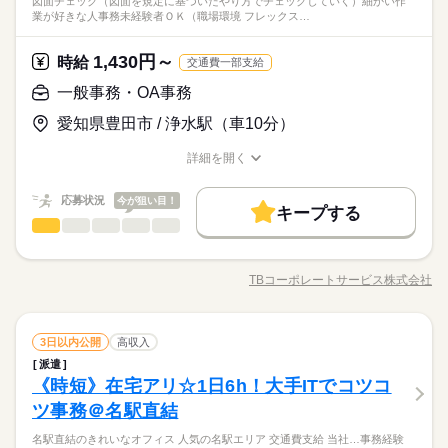
図面チェック（図面を規定に基づいたやり方でチェックしていく）細かい作
なチラシや資料の作成（既存の修正でOK）、メールでの案内な
＼ハジメテさんも安心＊／ PCの基本操作から電話応対など ビ
在宅ワーク
大手企業
ブランクOK
産休・育休
業が好きな人事務未経験者ＯＫ（職場環境 フレックス…
＼週3日でテレワークOK
電話なし
ど ●会議室の予約、電話対応（外部からはとりつぎでOK！） ※
続きを読む
ジネススキルの基礎を学べる研修が充実◎ スキルアップしたい
ひとりで
みんなで
仕事の仕方
★オフィスは名駅直結で通勤ストレスも大幅にCUT！
同じ業務をする方からレクチャーあり ★いつでも気軽に質問で
社会保険制度
研修制度
資格支援
服装自由
方向けに おうちで受講できるe-ラーニングや 資格取得支援制度
活かせるスキル
商社関連
業界
テンプの先輩も活躍中の部署♪
きる環境♪
1,430円～
時給
もあります＊ 経験者向け～未経験者向け、 時短や扶養内勤務、
続きを読む
交通費一部支給
駅5分以内
派遣活躍中
ルーティン
英語不要
落ち着いた雰囲気で離職率も低い職場です◎
Excel
しずか
にぎやか
応募資格
職場の様子
在宅/リモートワークなど 働き方もお気軽にご相談ください＊
一般事務・OA事務
電話なし
◆未経験者歓迎！ 経験のない方も 学んで活躍できる環境です！
時給 1,600円
活かせるスキル
給与
愛知県豊田市 / 浄水駅（車10分）
Excel
＼ハジメテさんも安心＊／ PCの基本操作から電話応対など ビ
詳しい募集要項をすべて見る
お仕事の特徴
＼週3日でテレワークOK
ジネススキルの基礎を学べる研修が充実◎ スキルアップしたい
【月収例】時給1600円×7時間30分×月21日＝252,000円
★オフィスは名駅直結で通勤ストレスも大幅にCUT！
働く人の待遇向上
詳細を開く
方向けに おうちで受講できるe-ラーニングや 資格取得支援制度
テンプの先輩も活躍中の部署♪
職種/応募資格
お仕事の特徴
給与/時間/休日
もあります＊ 経験者向け～未経験者向け、 時短や扶養内勤務、
続きを読む
高収入
落ち着いた雰囲気で離職率も低い職場です◎
応募する
在宅/リモートワークなど 働き方もお気軽にご相談ください＊
応募状況
今が狙い目！
長期
期間・時間
キープする
基本特徴
一般事務・OA事務
職種
09：00～17：30（実働07：30、休憩01：00）
低い
高い
多い年齢層
時給 1,600円
給与
未経験OK
新卒・第二
20代活躍
30代活躍
40代活躍
続きを読む
詳しい募集要項をすべて見る
※残業基本なし♪（忙しい時だけ少しご協力お願いします★）
図面チェック （図面を規定に基づいたやり方でチェックしてい
【月収例】時給1600円×7時間30分×月21日＝252,000円
募集条件
働く人の待遇向上
く） 細かい作業が好きな人 事務未経験者ＯＫ （職場環境） ・
基本特徴
高収入
TBコーポレートサービス株式会社
男性
女性
男女の割合
職種/応募資格
お仕事の特徴
給与/時間/休日
フレックスタイム制度あり （その他） ・フレックスタイム制度
交通費
勤務地固定
主婦・主夫
履歴書不要
未経験OK
新卒・第二
20代活躍
30代活躍
40代活躍
続きを読む
土曜 日曜 祝日
休日・休暇
あり ・2０代、3０代活躍中 ・トヨタ紡織健保組合へ加入（健康
応募する
募集条件
長期
期間・時間
WEB登録
経営有料法人認定） ・土日休み/長期休暇あり！
続きを読む
ひとりで
みんなで
仕事の仕方
※土日祝お休み
一般事務・OA事務
職種
3日以内公開
高収入
交通費
勤務地固定
主婦・主夫
履歴書不要
09：00～17：30（実働07：30、休憩01：00）
低い
高い
多い年齢層
就業時間・曜日
メーカー関連
業界
続きを読む
※残業基本なし♪（忙しい時だけ少しご協力お願いします★）
派遣
図面チェック （図面を規定に基づいたやり方でチェックしてい
WEB登録
残業なし
残10未満
土日祝休
家庭都合休可
しずか
にぎやか
《時短》在宅アリ☆1日6h！大手ITでコツコ
応募資格
職場の様子
く） 細かい作業が好きな人 事務未経験者ＯＫ （職場環境） ・
就業時間・曜日
男性
女性
男女の割合
フレックスタイム制度あり （その他） ・フレックスタイム制度
ツ事務＠名駅直結
働き方・環境
■スキルアップを目指したい方歓迎
続きを読む
残業なし
残10未満
土日祝休
家庭都合休可
土曜 日曜 祝日
休日・休暇
あり ・2０代、3０代活躍中 ・トヨタ紡織健保組合へ加入（健康
■事務未経験可
在宅ワーク
大手企業
ブランクOK
産休・育休
働き方・環境
図面チェック （図面を規定に基づいたやり方でチェック） 細か
名駅直結のきれいなオフィス 人気の名駅エリア 交通費支給 当社…事務経験
経営有料法人認定） ・土日休み/長期休暇あり！
続きを読む
ひとりで
みんなで