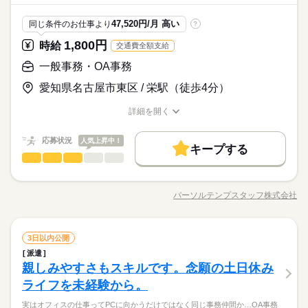
詳しい募集要項をすべて見る
9：00～17：30（実働7.5時間）
未経験OK
20代活躍
30代活躍
40代活躍
続きを読む
交通費全額支給
47,520円/月 高い
同じ条件のお仕事より
?
残業代は別途支給
★土日祝休み
募集条件
働く人の待遇向上
基本特徴
高収入
1,800円
★在宅勤務との併用も可能です！
時給
交通費全額支給
応募する
勤務先公開
交通費
勤務地固定
主婦・主夫
募集条件
未経験OK
20代活躍
30代活躍
40代活躍
一般事務・OA事務
長期
期間・時間
履歴書不要
勤務先公開
WEB登録
交通費
勤務地固定
WEB選考完結
主婦・主夫
土曜 日曜 祝日
休日・休暇
9：00～17：30（実働7.5時間）
愛知県名古屋市東区 / 栄駅（徒歩4分）
履歴書不要
WEB登録
WEB選考完結
就業時間・曜日
続きを読む
土日祝はお休み
就業時間・曜日
残20以上
Wワーク可
土日祝休
家庭都合休可
★土日祝休み
詳細を開く
プライベートの時間もしっかり確保できます♪
残20以上
Wワーク可
土日祝休
家庭都合休可
職種/応募資格
お仕事の特徴
給与/時間/休日
★在宅勤務との併用も可能です！
働き方・環境
働き方・環境
応募状況
人気上昇中！
在宅ワーク
大手企業
ブランクOK
産休・育休
キープする
在宅ワーク
大手企業
ブランクOK
産休・育休
一般事務・OA事務
職種
低い
高い
土曜 日曜 祝日
多い年齢層
休日・休暇
研修制度
服装自由
禁煙・分煙
駅5分以内
研修制度
服装自由
禁煙・分煙
駅5分以内
【増員ポジション◎】ペット用品メーカー★商品開発部でのサ
土日祝はお休み
派遣活躍中
英語不要
電話なし
ポート事務 ●在庫データの管理 ●売上予測や出荷実績のチェック
派遣活躍中
英語不要
電話なし
プライベートの時間もしっかり確保できます♪
パーソルテンプスタッフ株式会社
男性
女性
男女の割合
職種/応募資格
お仕事の特徴
給与/時間/休日
●データ加工・集計 ●生産情報のデータベース化 ●資料の作成
活かせるスキル
Word
Excel
PowerPoint
活かせるスキル
続きを読む
（フォーマットの修正中心）、手順書のレイアウト改善など ※
Word
Excel
PowerPoint
Excelで『管理しやすく』『見やすく』するお仕事 ★指示もあっ
続きを読む
ひとりで
みんなで
仕事の仕方
一般事務・OA事務
職種
て安心！
3日以内公開
低い
高い
多い年齢層
商社関連
業界
派遣
【増員ポジション◎】ペット用品メーカー★商品開発部でのサ
しずか
にぎやか
親しみやすさもスキルです。念願の土日休み
応募資格
職場の様子
ポート事務 ●在庫データの管理 ●売上予測や出荷実績のチェック
男性
女性
男女の割合
●データ加工・集計 ●生産情報のデータベース化 ●資料の作成
ライフを未経験から。
◆未経験者歓迎！ 経験のない方も 学んで活躍できる環境です！
続きを読む
（フォーマットの修正中心）、手順書のレイアウト改善など ※
＼ハジメテさんも安心＊／ PCの基本操作から電話応対など ビ
Excelを触るのが好き・得意な方にオススメ
実はオフィスの仕事ってPCに向かうだけではなく同じ事務仲間か…OA事務
Excelで『管理しやすく』『見やすく』するお仕事 ★指示もあっ
続きを読む