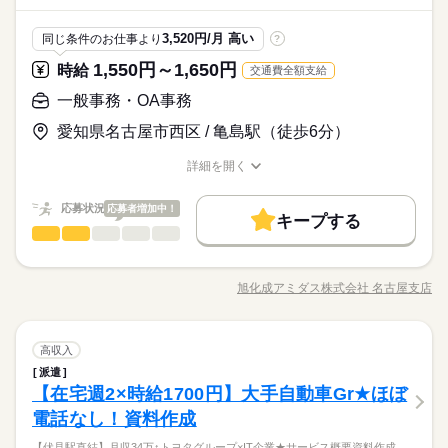
ス加入 ・保養所・ホテル利用可 ・国内・海外の個人旅行補助 ・
えたいショートカットキー25選 ・ズームの使い方・初心者入門
メーカー関連
暇 ＊定期健康診断 ＊提携スクールあり …etc ＝＝＝＝＝＝＝＝
業界
続きを読む
・引継ぎ後も聞ける環境があって安心
派遣活躍中
ルーティン
英語不要
PC不要
更の可能性あり 就業後は、専任の担当者が定期的に面談を実施♪
※お仕事により異なりますが
車輛紹介制度 ・福利厚生補助制度等 ・その他スポーツイベント
続きを読む
講座 など ＝＝＝＝＝＝＝＝＝＝＝＝＝＝ ＼来社不要！WEBで
＝＝＝＝＝＝ スキルに自信がない方も もっとスキルアップした
・フレックス制を導入していて、子育てと両立しながら働けま
不安な点など何でも気軽に相談可能！
平日のみ・週5日のお仕事がメインです◎
しずか
にぎやか
応募資格
職場の様子
の割引
簡単登録／ 24時間365日いつでもどこでも◎ スマホひとつで完
3,520円/月 高い
同じ条件のお仕事より
?
い方も必見★＊ ▼無料で学べるオンライン学習▼ スマホ学習ア
す◎
＜ご希望に1番近いお仕事をご紹介いたします★＞
了しちゃう WEB登録を行っています★ 登録完了後、お電話やメ
Excel：簡単な関数（SUM,AVERAGE）程度 Word：入力修正程
プリ「ぽけっと」は オンライン講座や動画を すきま時間に自分
土曜 日曜 祝日
休日・休暇
1,550円～1,650円
時給
交通費全額支給
ールでお仕事を紹介できるので あなたの”スグに働きたい”を叶え
時給 1,500円～
給与
度 PowerPoint：入力修正程度 ★アイシングループ企業ならでは
のペースで学べます。 ・Excelなどパソコンの基本操作 ・今さ
詳しい募集要項をすべて見る
ます＊
▼大手自動車部品メーカー「アイシン」でサポート事務
完全週休2日
の手厚い 福利厚生制度がご利用可能★ ・会員制福利厚生サービ
ら聞けないビジネスマナー ・スマホで学べる経理事務 ・ぜひ覚
一般事務・OA事務
月収例259,500円＝時給1,500円×8時間×20日間 残業10時間込
お仕事の特徴
・在宅週2～3日
ス加入 ・保養所・ホテル利用可 ・国内・海外の個人旅行補助 ・
えたいショートカットキー25選 ・ズームの使い方・初心者入門
【交通費備考】
・引継ぎ後も聞ける環境があって安心
※お仕事により異なりますが
愛知県名古屋市西区 / 亀島駅（徒歩6分）
基本特徴
車輛紹介制度 ・福利厚生補助制度等 ・その他スポーツイベント
続きを読む
講座 など ＝＝＝＝＝＝＝＝＝＝＝＝＝＝ ＼来社不要！WEBで
当社規定に基づき支給
・フレックス制を導入していて、子育てと両立しながら働けま
応募する
平日のみ・週5日のお仕事がメインです◎
の割引
簡単登録／ 24時間365日いつでもどこでも◎ スマホひとつで完
未経験OK
新卒・第二
20代活躍
30代活躍
40代活躍
す◎
＜ご希望に1番近いお仕事をご紹介いたします★＞
詳細を開く
了しちゃう WEB登録を行っています★ 登録完了後、お電話やメ
職種/応募資格
お仕事の特徴
給与/時間/休日
50代活躍
ールでお仕事を紹介できるので あなたの”スグに働きたい”を叶え
時給 1,500円～
給与
長期
期間・時間
詳しい募集要項をすべて見る
ます＊
応募状況
応募者増加中！
募集条件
続きを読む
月収例259,500円＝時給1,500円×8時間×20日間 残業10時間込
キープする
08：30～17：30（休憩60分） 残業10h/月程度＊繁忙期に発生 繁
一般事務・OA事務
職種
【交通費備考】
低い
高い
忙：各期末（3-4月 9-10月） ※フレックスタイム制 ＊残業時は
勤務先公開
交通費
1ヵ月以内にスタート
勤務地固定
多い年齢層
基本特徴
当社規定に基づき支給
時給30％UP！ ■ライフスタイルに合わせて働ける フレックス勤
＼Excelを使った集計業務が中心＊／ 「へーベルハウス」を手掛
応募する
主婦・主夫
履歴書不要
WEB登録
子連れ選考可
未経験OK
新卒・第二
20代活躍
30代活躍
40代活躍
務で育児や介護など様々な 事情に柔軟に対応可能です。 ■1時間
ける旭化成グループのハウスメーカー！ 営業や設計部門の実績
旭化成アミダス株式会社 名古屋支店
男性
女性
男女の割合
の中抜けや在宅もOK 授業参観に出て、終わったら在宅で再開…
職種/応募資格
続きを読む
お仕事の特徴
給与/時間/休日
データを取りまとめたり、 管理表を更新したりと、Excelを使っ
50代活躍
就業時間・曜日
続きを読む
長期
期間・時間
など柔軟な働き方が可能！ 有給を使わずに学校行事に参加で
たコツコツ業務が中心！ 具体的には… ▼Excelを使った実績デ
募集条件
残10未満
残20未満
家庭都合休可
き、 残業も基本ないので子育て、 家庭とも両立がしやすいです
続きを読む
ータの集計 ▼月報や管理資料の作成 ▼各種管理表の更新・メン
続きを読む
08：30～17：30（休憩60分） 残業10h/月程度＊繁忙期に発生 繁
ひとりで
みんなで
仕事の仕方
勤務先公開
交通費
1ヵ月以内にスタート
勤務地固定
♪ 【福利厚生】 大手アイシングループならではの 安心の待遇・
一般事務・OA事務
職種
テナンス ▼社内システムへのデータ入力・更新 ▼データ内容の
高収入
土曜 日曜
休日・休暇
働き方・環境
低い
高い
忙：各期末（3-4月 9-10月） ※フレックスタイム制 ＊残業時は
多い年齢層
メーカー関連
業界
働きやすさが魅力！ ・アイシン健康保険組合に加入 社会保険
確認やチェック業務 ▼リスト作成や資料作成サポート ▼備品管
主婦・主夫
履歴書不要
WEB登録
子連れ選考可
派遣
時給30％UP！ ■ライフスタイルに合わせて働ける フレックス勤
＼Excelを使った集計業務が中心＊／ 「へーベルハウス」を手掛
土日休み（ＧＷ・夏季・冬季長期休暇あり）＊年間休日121日、
在宅ワーク
大手企業
ブランクOK
産休・育休
料の負担が少なく手取りもアップ◎ ・社会保険完備 ・残業時は
理や発注などの部門サポート ＊月初は実績データの集計や取り
しずか
にぎやか
【在宅週2×時給1700円】大手自動車Gr★ほぼ
就業時間・曜日
応募資格
職場の様子
務で育児や介護など様々な 事情に柔軟に対応可能です。 ■1時間
ける旭化成グループのハウスメーカー！ 営業や設計部門の実績
残10未満
残20未満
家庭都合休可
トヨタカレンダー
時給30％UP！ ・福利厚生補助あり （年間6,000円／自由に使え
まとめ、 月中はデータ更新やチェック業務が中心！ ＊決まっ
男性
女性
男女の割合
社会保険制度
研修制度
資格支援
服装自由
の中抜けや在宅もOK 授業参観に出て、終わったら在宅で再開…
続きを読む
データを取りまとめたり、 管理表を更新したりと、Excelを使っ
働き方・環境
電話なし！資料作成
・社会人経験がある方 ・Excel：数値の合計やフィルターなど、
るお金） ・会員制福利厚生サービス加入 ・保養所・ホテル利用
たフォーマットや手順あり！
続きを読む
など柔軟な働き方が可能！ 有給を使わずに学校行事に参加で
たコツコツ業務が中心！ 具体的には… ▼Excelを使った実績デ
基本操作ができればOK └いちから関数を組むことはありませ
禁煙・分煙
車OK
社員食堂
派遣活躍中
ルーティン
可 ・国内・海外の個人旅行補助 ・車輛紹介制度 ・その他スポー
在宅ワーク
大手企業
ブランクOK
産休・育休
き、 残業も基本ないので子育て、 家庭とも両立がしやすいです
＊水日祝休みor火水休みが選べる◎ ＊慣れてきたら、週2日程度
【伏見駅直結】月収34万↑トヨタグループ×IT企業★サービス概要資料作成