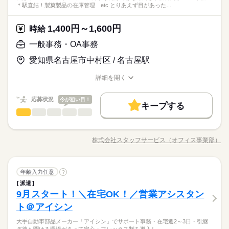
ジネススキルの基礎を学べる研修が充実◎ スキルアップしたい
ひとりで
みんなで
仕事の仕方
＊駅直結！製菓製品の在庫管理 etc とりあえず目があった…
★ブランク期間があってもOK！
て安心！
方向けに おうちで受講できるe-ラーニングや 資格取得支援制度
商社関連
業界
『見やすく工夫する』あなたのアイデアでみんなが助かるお仕
もあります＊ 経験者向け～未経験者向け、 時短や扶養内勤務、
続きを読む
事ですよ♪
1,400円～1,600円
しずか
にぎやか
応募資格
時給
職場の様子
在宅/リモートワークなど 働き方もお気軽にご相談ください＊
部署は50代中心で落ち着いた雰囲気◎
◆未経験者歓迎！ 経験のない方も 学んで活躍できる環境です！
一般事務・OA事務
時給 1,800円
給与
＼ハジメテさんも安心＊／ PCの基本操作から電話応対など ビ
詳しい募集要項をすべて見る
Excelを触るのが好き・得意な方にオススメ
愛知県名古屋市中村区 / 名古屋駅
ジネススキルの基礎を学べる研修が充実◎ スキルアップしたい
【月収例】時給1800円×7時間30分×月21日＝283,500円
お仕事の特徴
★ブランク期間があってもOK！
方向けに おうちで受講できるe-ラーニングや 資格取得支援制度
『見やすく工夫する』あなたのアイデアでみんなが助かるお仕
働く人の待遇向上
詳細を開く
もあります＊ 経験者向け～未経験者向け、 時短や扶養内勤務、
続きを読む
事ですよ♪
職種/応募資格
お仕事の特徴
給与/時間/休日
応募する
在宅/リモートワークなど 働き方もお気軽にご相談ください＊
高収入
長期
期間・時間
部署は50代中心で落ち着いた雰囲気◎
応募状況
今が狙い目！
キープする
09：00～17：30（実働07：30、休憩01：00）
基本特徴
時給 1,800円
給与
一般事務・OA事務
職種
詳しい募集要項をすべて見る
●基本は残業なし│忙しい時のみ、可能な範囲でご協力お願いし
低い
高い
多い年齢層
未経験OK
新卒・第二
20代活躍
30代活躍
40代活躍
続きを読む
【月収例】時給1800円×7時間30分×月21日＝283,500円
ます◎
☆☆★★ 大手企業での書類チェック ★★☆☆ PCスキルより最
50代活躍
働く人の待遇向上
強の”親しみやすさ”で 皆の仕事がスムーズになる…？ 実はオフ
基本特徴
高収入
株式会社スタッフサービス（オフィス事業部）
男性
女性
男女の割合
職種/応募資格
お仕事の特徴
給与/時間/休日
ィスの仕事ってPCに向かうだけではなく 同じ事務仲間から他部
応募する
募集条件
未経験OK
新卒・第二
20代活躍
30代活躍
40代活躍
続きを読む
長期
期間・時間
土曜 日曜 祝日
休日・休暇
署の人まで 多くの人と接しながら進めるので コミュニケーショ
交通費
勤務地固定
主婦・主夫
履歴書不要
ンも大事。 その「人あたりの良さ」を活かして 事務でのキャリ
続きを読む
50代活躍
09：00～17：30（実働07：30、休憩01：00）
ひとりで
みんなで
仕事の仕方
●土日祝休み
一般事務・OA事務
職種
アをスタートさせましょう！ さらに働く場所も… 大手・有名企
年齢入力任意
?
募集条件
●基本は残業なし│忙しい時のみ、可能な範囲でご協力お願いし
低い
高い
多い年齢層
WEB登録
サービス関連
業界
続きを読む
業や公的機関、大学 ベンチャーやアットホームな会社 などいろ
ます◎
派遣
☆☆★★ 大手企業での書類チェック ★★☆☆ PCスキルより最
交通費
勤務地固定
主婦・主夫
履歴書不要
んな分野があります。 ------ ▼他にこんなお仕事もあり▼ ＊人
就業時間・曜日
しずか
にぎやか
9月スタート！＼在宅OK！／営業アシスタン
応募資格
職場の様子
強の”親しみやすさ”で 皆の仕事がスムーズになる…？ 実はオフ
気！公的機関での事務 ＊不動産会社でのデータ入力 ＊大手メー
男性
女性
男女の割合
WEB登録
ィスの仕事ってPCに向かうだけではなく 同じ事務仲間から他部
残業なし
残10未満
土日祝休
家庭都合休可
ト＠アイシン
＜こんな人にオススメ＞ ◆元接客業などで人と接するのが好き
カーでのOA事務 ＊駅直結！製菓製品の在庫管理 etc…
続きを読む
就業時間・曜日
土曜 日曜 祝日
休日・休暇
署の人まで 多くの人と接しながら進めるので コミュニケーショ
◆フルタイム・長期で働きたい方 ◆仕事とプライベートどちら
働き方・環境
「とりあえず目があったらニッコリ」「親しみやすい敬語で接
大手自動車部品メーカー「アイシン」でサポート事務・在宅週2～3日・引継
ンも大事。 その「人あたりの良さ」を活かして 事務でのキャリ
続きを読む
残業なし
残10未満
土日祝休
家庭都合休可
も充実させたい方 ◆未経験でオフィスワークにチャレンジして
ひとりで
みんなで
仕事の仕方
●土日祝休み