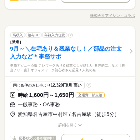
低い
高い
多い年齢層
★月収例：256000円！★時給1600円×8時間勤務×20日の場合★
就業時間・曜日
基本特徴
就業先は大手自動車部品メーカー「アイシン」！ 技術社員のサ
長期
期間・時間
ポート業務を担当頂きます！ ＜具体的には…＞ ・仕入先メーカ
残業なし
10時～出社
土日祝休
未経験OK
新卒・第二
20代活躍
30代活躍
40代活躍
―･―･―･―･―･―･―･―･―･―･―･―･―･―
株式会社アイシン・コラボ
男性
女性
男女の割合
【勤務時間例】 8：30-17：30 9：00-17：00 9：00-18：00 9：3
職種/応募資格
お仕事の特徴
給与/時間/休日
ーに既存Excel記入フォーマットを送付 ・調査項目を記入しても
応募する
募集条件
このお仕事は、働いた分の給料を給料日を待たずに受け取れる
続きを読む
0-18：30 など ※派遣先により始業･終業時刻は変動します ※17
らい回答回収 ・回収結果を一覧表に整理 ◆在宅OK！：週2～3
働き方・環境
『速払いサービス』を利用できます（利用規定あり）
時・18時にピタッと退社できるお仕事も多数あり ＝＝＝＝＝＝
大量募集
交通費
主婦・主夫
履歴書不要
WEB登録
日（引継ぎ期間は原則出社） ※今後会社方針により変更の可能
続きを読む
ひとりで
みんなで
在宅ワーク
大手企業
ベンチャー
学校・公的
仕事の仕方
＝＝＝＝＝＝＝＝ 【待遇・福利厚生】 ＊各種社会保険 ＊有給休
続きを読む
一般事務・OA事務
職種
就業時間・曜日
性あり ◆時短7ｈ～相談可！ 就業後は、専任の担当者が定期的
高収入
給与UP
年齢入力任意
?
残業なし
10時～出社
土日祝休
低い
高い
多い年齢層
メーカー関連
暇 ＊定期健康診断 ＊提携スクールあり …etc ＝＝＝＝＝＝＝＝
業界
続きを読む
に面談を実施♪不安な点など何でも気軽に相談可能！
ブランクOK
産休・育休
社会保険制度
研修制度
派遣
働き方・環境
就業先は大手自動車部品メーカー「アイシン」！ 技術社員のサ
長期
期間・時間
＝＝＝＝＝＝ スキルに自信がない方も もっとスキルアップした
しずか
にぎやか
9月～＼在宅あり＆残業なし！／部品の注文
応募資格
職場の様子
ポート業務を担当頂きます！ ＜具体的には…＞ ・仕入先メーカ
資格支援
服装自由
日払い
週払い
禁煙・分煙
在宅ワーク
大手企業
ベンチャー
学校・公的
い方も必見★＊ ▼無料で学べるオンライン学習▼ スマホ学習ア
男性
女性
男女の割合
【勤務時間例】 8：30-17：30 9：00-17：00 9：00-18：00 9：3
ーに既存Excel記入フォーマットを送付 ・調査項目を記入しても
入力など＊事務サポ
Excel：四則演算 Word：入力修正程度 PowerPoint：入力修正程
プリ「ぽけっと」は オンライン講座や動画を すきま時間に自分
土曜 日曜 祝日
休日・休暇
続きを読む
派遣活躍中
ルーティン
英語不要
PC不要
0-18：30 など ※派遣先により始業･終業時刻は変動します ※17
ブランクOK
産休・育休
社会保険制度
研修制度
らい回答回収 ・回収結果を一覧表に整理 ◆在宅OK！：週2～3
度 ★アイシングループ企業ならではの手厚い 福利厚生制度がご
のペースで学べます。 ・Excelなどパソコンの基本操作 ・今さ
時・18時にピタッと退社できるお仕事も多数あり ＝＝＝＝＝＝
▼大手自動車部品メーカー「アイシン」でサポート事務 ・在宅
事務デビュー応援 テレワークあり＆残業なしが嬉しい 具体的に…など【担
日（引継ぎ期間は原則出社） ※今後会社方針により変更の可能
続きを読む
完全週休2日
利用可能★ ・会員制福利厚生サービス加入 ・保養所・ホテル利
ら聞けないビジネスマナー ・スマホで学べる経理事務 ・ぜひ覚
資格支援
服装自由
ひとりで
日払い
週払い
禁煙・分煙
みんなで
仕事の仕方
当より一言】オフィスワーク初心者さん必見！人気の名…
＝＝＝＝＝＝＝＝ 【待遇・福利厚生】 ＊各種社会保険 ＊有給休
週2～3日 ・引継ぎ後も聞ける環境があって安心 ・残業ほぼな
性あり ◆時短7ｈ～相談可！ 就業後は、専任の担当者が定期的
用可 ・国内・海外の個人旅行補助 ・車輛紹介制度 ・福利厚生補
えたいショートカットキー25選 ・ズームの使い方・初心者入門
メーカー関連
暇 ＊定期健康診断 ＊提携スクールあり …etc ＝＝＝＝＝＝＝＝
業界
続きを読む
し！ ・1日7ｈ～時短相談ＯＫ ・フレックス制を導入◎ ・派遣
派遣活躍中
ルーティン
英語不要
PC不要
に面談を実施♪不安な点など何でも気軽に相談可能！
※お仕事により異なりますが
助制度等 ・その他スポーツイベントの割引
続きを読む
講座 など ＝＝＝＝＝＝＝＝＝＝＝＝＝＝ ＼来社不要！WEBで
＝＝＝＝＝＝ スキルに自信がない方も もっとスキルアップした
スタッフ多数活躍中
平日のみ・週5日のお仕事がメインです◎
しずか
にぎやか
応募資格
職場の様子
簡単登録／ 24時間365日いつでもどこでも◎ スマホひとつで完
12,320円/月 高い
同じ条件のお仕事より
?
い方も必見★＊ ▼無料で学べるオンライン学習▼ スマホ学習ア
続きを読む
＜ご希望に1番近いお仕事をご紹介いたします★＞
了しちゃう WEB登録を行っています★ 登録完了後、お電話やメ
Excel：四則演算 Word：入力修正程度 PowerPoint：入力修正程
プリ「ぽけっと」は オンライン講座や動画を すきま時間に自分
土曜 日曜 祝日
休日・休暇
1,600円～1,650円
時給
交通費一部支給
ールでお仕事を紹介できるので あなたの”スグに働きたい”を叶え
時給 1,500円～
給与
度 ★アイシングループ企業ならではの手厚い 福利厚生制度がご
のペースで学べます。 ・Excelなどパソコンの基本操作 ・今さ
詳しい募集要項をすべて見る
ます＊
▼大手自動車部品メーカー「アイシン」でサポート事務 ・在宅
完全週休2日
利用可能★ ・会員制福利厚生サービス加入 ・保養所・ホテル利
ら聞けないビジネスマナー ・スマホで学べる経理事務 ・ぜひ覚
一般事務・OA事務
月収例259,500円＝時給1,500円×8時間×20日間 残業10時間込
お仕事の特徴
週2～3日 ・引継ぎ後も聞ける環境があって安心 ・残業ほぼな
用可 ・国内・海外の個人旅行補助 ・車輛紹介制度 ・福利厚生補
えたいショートカットキー25選 ・ズームの使い方・初心者入門
【交通費備考】
し！ ・1日7ｈ～時短相談ＯＫ ・フレックス制を導入◎ ・派遣
※お仕事により異なりますが
愛知県名古屋市中村区 / 名古屋駅（徒歩5分）
基本特徴
助制度等 ・その他スポーツイベントの割引
続きを読む
講座 など ＝＝＝＝＝＝＝＝＝＝＝＝＝＝ ＼来社不要！WEBで
当社規定に基づき支給
スタッフ多数活躍中
応募する
平日のみ・週5日のお仕事がメインです◎
簡単登録／ 24時間365日いつでもどこでも◎ スマホひとつで完
未経験OK
新卒・第二
20代活躍
30代活躍
40代活躍
続きを読む
＜ご希望に1番近いお仕事をご紹介いたします★＞
詳細を開く
了しちゃう WEB登録を行っています★ 登録完了後、お電話やメ
職種/応募資格
お仕事の特徴
給与/時間/休日
50代活躍
ールでお仕事を紹介できるので あなたの”スグに働きたい”を叶え
時給 1,500円～
給与
長期
期間・時間
詳しい募集要項をすべて見る
ます＊
応募状況
応募者増加中！