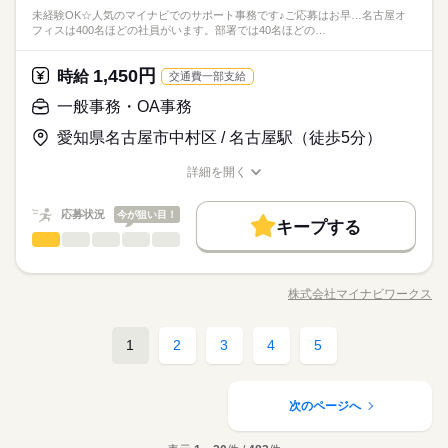
活かせるスキル
【おすすめポイント】●大手グループ ●在宅週1～2日 ●高時
未経験OK☆人気のマイナビでのサポート事務です♪ご応募はお早…名古屋オ
務に慣れたら週1～2回（派遣先指示による）
続きを読む
＊来社不要・履歴書不要♪登録は電話でOK！（カメラはありま
ひとりで
みんなで
仕事の仕方
フィスは400名ほどの社員がいます。部署では40名ほどの…
給 ●基本残業なし＊あっても少なめ ●土日祝休み＊カレンダ
Excel
せん）
流通・小売関連
業界
ー通りのお休み ●引継ぎあり ●名駅直結のきれいなオフィ
L18時～の夜間枠もあります☆
ス ●人気の名駅エリア
1,450円
しずか
にぎやか
応募資格
時給
職場の様子
交通費一部支給
◇事務経験
一般事務・OA事務
時給 1,650円～
給与
詳しい募集要項をすべて見る
お仕事の特徴
【おすすめポイント】●大手グループ ●在宅週1～2日 ●高時
愛知県名古屋市中村区 / 名古屋駅（徒歩5分）
＊来社不要・履歴書不要♪登録は電話でOK！（カメラはありま
◇交通費支給 （当社規定あり）
給 ●基本残業なし＊あっても少なめ ●土日祝休み＊カレンダ
働く人の待遇向上
せん）
◇月収例：207,900円（時給1,650円×実働6時間×月21日）
ー通りのお休み ●引継ぎあり ●名駅直結のきれいなオフィ
詳細を開く
L18時～の夜間枠もあります☆
高収入
ス ●人気の名駅エリア
職種/応募資格
お仕事の特徴
給与/時間/休日
応募する
基本特徴
応募状況
今が狙い目！
長期
期間・時間
キープする
時給 1,650円～
給与
新卒・第二
20代活躍
30代活躍
40代活躍
続きを読む
一般事務・OA事務
職種
詳しい募集要項をすべて見る
10：00～17：00 【残業】基本無し ＝＝＝＝＝＝＝＝＝＝＝ マ
低い
高い
多い年齢層
◇交通費支給 （当社規定あり）
ンパワーグループで活躍するスタッフさんは、 40～50代の方が
募集条件
働く人の待遇向上
【おすすめポイント】 ＊未経験OK！ ＊週1～2日在宅あり！ ＊
基本特徴
高収入
◇月収例：207,900円（時給1,650円×実働6時間×月21日）
5割以上！ 中には、60代のスタッフも活躍されています。 キャ
名駅直結のミッドランドスクエアでの勤務 【具体的なお仕事内
交通費
勤務地固定
主婦・主夫
履歴書不要
募集条件
株式会社マイナビワークス
新卒・第二
20代活躍
30代活躍
40代活躍
男性
女性
男女の割合
リアカウンセラーの資格を持った社員が 多数在籍しており、 専
職種/応募資格
お仕事の特徴
給与/時間/休日
容は…】 ◆営業社員の売上や進捗管理 ⇒本社から送られてくる
応募する
続きを読む
門知識を活かしてお仕事探しをサポート！ 年齢に囚われず、 ご
続きを読む
WEB登録
交通費
勤務地固定
主婦・主夫
履歴書不要
データをExcelフォーマットに入力 ◆入稿の締め切りなどのスケ
長期
期間・時間
経験やめざしたいキャリアに合うお仕事と 出会えます。
ジュール管理（専用システムを使用） ◆営業から依頼される資
続きを読む
1
2
3
4
5
ひとりで
みんなで
WEB登録
仕事の仕方
就業時間・曜日
続きを読む
一般事務・OA事務
職種
料作成、ファイリングなど ＊わからないことはいつでも聞ける
10：00～17：00 【残業】基本無し ＝＝＝＝＝＝＝＝＝＝＝ マ
低い
高い
多い年齢層
就業時間・曜日
サービス関連
業界
土曜 日曜 祝日
休日・休暇
環境です。 ＊20～30代営業社員から仕事の依頼をされることが
残10未満
残20未満
Wワーク可
土日祝休
ンパワーグループで活躍するスタッフさんは、 40～50代の方が
【おすすめポイント】 ＊未経験OK！ ＊週1～2日在宅あり！ ＊
残10未満
残20未満
Wワーク可
土日祝休
多めです。
しずか
にぎやか
5割以上！ 中には、60代のスタッフも活躍されています。 キャ
応募資格
職場の様子
名駅直結のミッドランドスクエアでの勤務 【具体的なお仕事内
土日祝休み ※暦通り
家庭都合休可
次のページへ
男性
女性
男女の割合
リアカウンセラーの資格を持った社員が 多数在籍しており、 専
容は…】 ◆営業社員の売上や進捗管理 ⇒本社から送られてくる
家庭都合休可
※未経験OK！
続きを読む
門知識を活かしてお仕事探しをサポート！ 年齢に囚われず、 ご
続きを読む
働き方・環境
データをExcelフォーマットに入力 ◆入稿の締め切りなどのスケ
働き方・環境