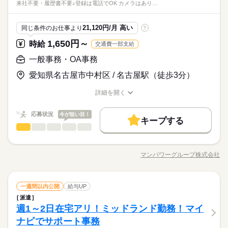
仕事の仕方
※土日祝お休み
来社不要・履歴書不要♪登録は電話でOK カメラはあり…
い作業が好きな人 （職場環境） ・フレックスタイム制度あり
在宅ワーク
大手企業
ブランクOK
産休・育休
社会保険制度
研修制度
資格支援
服装自由
メーカー関連
業界
時給 1,430円～
給与
社会保険制度
研修制度
資格支援
服装自由
禁煙・分煙
駅5分以内
ルーティン
英語不要
詳しい募集要項をすべて見る
しずか
にぎやか
応募資格
職場の様子
21,120円/月 高い
同じ条件のお仕事より
?
続きを読む
◆車通勤OK（会社内の無料駐車場が使えます）
禁煙・分煙
駅5分以内
ルーティン
英語不要
活かせるスキル
■スキルアップを目指したい方歓迎
※規定有
1,650円～
時給
交通費一部支給
活かせるスキル
Word
Excel
■事務未経験可
Word
Excel
◆電車通勤の場合は全額支給（規定有り）
図面チェック （図面を規定に基づいたやり方でチェック） 細か
応募する
一般事務・OA事務
お仕事の特徴
い作業が好きな人 （職場環境） ・フレックスタイム制度あり
愛知県名古屋市中村区 / 名古屋駅（徒歩3分）
基本特徴
時給 1,430円～
給与
長期
期間・時間
詳しい募集要項をすべて見る
20代活躍
30代活躍
続きを読む
◆車通勤OK（会社内の無料駐車場が使えます）
詳細を開く
8：30～17：30
職種/応募資格
お仕事の特徴
給与/時間/休日
※規定有
（実働８h・休憩１h）
募集条件
◆電車通勤の場合は全額支給（規定有り）
応募状況
応募する
今が狙い目！
勤務先公開
交通費
即日スタート
勤務地固定
続きを読む
キープする
一般事務・OA事務
職種
低い
高い
主婦・主夫
多い年齢層
土曜 日曜
休日・休暇
基本特徴
募集条件
20代活躍
30代活躍
長期
期間・時間
◆秘書業務（本部長や管理担当者） ・スケジュール調整 ・資料
就業時間・曜日
完全土日休み。慶弔休暇あり。
勤務先公開
交通費
即日スタート
勤務地固定
作成補助など ◆運営サポート ・会議設定や当日準備 ・郵送物対
8：30～17：30
マンパワーグループ株式会社
制服無償貸与。入社から６か月後に年休付与
男性
女性
男女の割合
職種/応募資格
お仕事の特徴
給与/時間/休日
応 ・データ集計、各種資料の取りまとめ ◆企画資料作成サポー
残業なし
残10未満
主婦・主夫
（実働８h・休憩１h）
続きを読む
ト ・手書き資料の清書 ・データ集計 ＜在宅勤務について＞ 業
就業時間・曜日
働き方・環境
残業なし
残10未満
働き方・環境
続きを読む
務に慣れたら週1～2回（派遣先指示による）
続きを読む
ひとりで
みんなで
仕事の仕方
在宅ワーク
一般事務・OA事務
大手企業
ブランクOK
産休・育休
職種
一週間以内公開
給与UP
在宅ワーク
大手企業
ブランクOK
産休・育休
低い
高い
多い年齢層
土曜 日曜
休日・休暇
流通・小売関連
業界
派遣
◆秘書業務（本部長や管理担当者） ・スケジュール調整 ・資料
社会保険制度
制服あり
服装自由
禁煙・分煙
社会保険制度
制服あり
服装自由
禁煙・分煙
完全土日休み。慶弔休暇あり。
しずか
にぎやか
週1～2日在宅アリ！ミッドランド勤務！マイ
応募資格
職場の様子
作成補助など ◆運営サポート ・会議設定や当日準備 ・郵送物対
バイク自転車
車OK
社員食堂
派遣活躍中
制服無償貸与。入社から６か月後に年休付与
男性
女性
男女の割合
バイク自転車
車OK
社員食堂
派遣活躍中
応 ・データ集計、各種資料の取りまとめ ◆企画資料作成サポー
ナビでサポート事務
◇事務経験
続きを読む
活かせるスキル
Excel
ト ・手書き資料の清書 ・データ集計 ＜在宅勤務について＞ 業