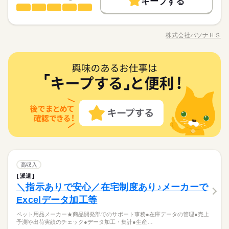
応募する
キープする
長期
期間・時間
一般事務・OA事務
職種
勤務先公開
交通費
1ヵ月以内にスタート
勤務地固定
低い
高い
続きを読む
多い年齢層
完全土日休み。慶弔休暇あり。
8：30～17：30
制服無償貸与。入社から６か月後に年休付与
社長および役員の秘書業務のサポートです。 ・アポイント調
主婦・主夫
基本特徴
募集条件
（実働８h・休憩１h）
20代活躍
30代活躍
40代活躍
整、社内会議の設定、関係者への連絡 ・出張時の交通、宿泊手
株式会社パソナＨＳ
男性
女性
男女の割合
職種/応募資格
お仕事の特徴
給与/時間/休日
就業時間・曜日
配、行程表の作成、日程変更対応 ・役員宛の来客対応、メール
勤務先公開
交通費
1ヵ月以内にスタート
勤務地固定
続きを読む
対応 ・各種文書作成、経費精算、文書保管など 「大手の秘書や
残業なし
主婦・主夫
土曜 日曜
休日・休暇
アシスタント業務に 憧れるけど、英語ができないから…」と諦
続きを読む
ひとりで
みんなで
仕事の仕方
就業時間・曜日
働き方・環境
一般事務・OA事務
職種
残業なし
めていませんか？ このポジションは、国内役員のサポートが メ
働き方・環境
低い
高い
続きを読む
多い年齢層
完全土日休み。慶弔休暇あり。
IT・通信関連
業界
インのため英語は使いません！ お人柄と基本的なPCスキルがあ
在宅ワーク
大手企業
ブランクOK
産休・育休
制服無償貸与。入社から６か月後に年休付与
社長および役員の秘書業務のサポートです。 ・アポイント調
在宅ワーク
大手企業
ブランクOK
産休・育休
れば、 あの大手企業の一員として活躍できます。 ※在宅勤務と
しずか
にぎやか
応募資格
職場の様子
整、社内会議の設定、関係者への連絡 ・出張時の交通、宿泊手
社会保険制度
制服あり
服装自由
禁煙・分煙
の併用も可能です。
社会保険制度
制服あり
男性
服装自由
禁煙・分煙
女性
男女の割合
配、行程表の作成、日程変更対応 ・役員宛の来客対応、メール
★未経験からOK ★英語力不要 ＜必須＞ 基本的なタイピングス
続きを読む
バイク自転車
車OK
社員食堂
派遣活躍中
対応 ・各種文書作成、経費精算、文書保管など 「大手の秘書や
バイク自転車
車OK
社員食堂
派遣活躍中
キルがあればOK 下記歓迎スキル ■入力・編集（Word） ■入力・
経験から「大手企業の秘書」キャリア 「秘書＝英語必須・経験
アシスタント業務に 憧れるけど、英語ができないから…」と諦
続きを読む
活かせるスキル
編集（Excel） ■入力・編集（PowerPoint） 今回募集するのは未
Excel
ひとりで
みんなで
仕事の仕方
活かせるスキル
必須」と思っていませんか？
めていませんか？ このポジションは、国内役員のサポートが メ
経験から チャレンジできる「育成枠」のようなポジションで 普
IT・通信関連
業界
英語スキル不要！PC入力や調整業務ができれば、
インのため英語は使いません！ お人柄と基本的なPCスキルがあ
通の事務スキルがあればチャレンジできます！ 万全なフォロー
Excel
続きを読む
未経験からチャレンジできる「育成枠」のようなポジションで
れば、 あの大手企業の一員として活躍できます。 ※在宅勤務と
しずか
にぎやか
応募資格
職場の様子
があります！ 未経験の方でも安心できます！
す。
の併用も可能です。
★未経験からOK ★英語力不要 ＜必須＞ 基本的なタイピングス
高収入
時給 1,600円～
給与
キルがあればOK 下記歓迎スキル ■入力・編集（Word） ■入力・
詳しい募集要項をすべて見る
経験から「大手企業の秘書」キャリア 「秘書＝英語必須・経験
派遣
編集（Excel） ■入力・編集（PowerPoint） 今回募集するのは未
交通費全額支給
お仕事の特徴
必須」と思っていませんか？
＼指示ありで安心／在宅制度あり♪メーカーで
経験から チャレンジできる「育成枠」のようなポジションで 普
残業代は別途支給
英語スキル不要！PC入力や調整業務ができれば、
働く人の待遇向上
通の事務スキルがあればチャレンジできます！ 万全なフォロー
続きを読む
Excelデータ加工等
未経験からチャレンジできる「育成枠」のようなポジションで
応募する
があります！ 未経験の方でも安心できます！
高収入
す。
ペット用品メーカー★商品開発部でのサポート事務●在庫データの管理●売上
長期
期間・時間
予測や出荷実績のチェック●データ加工・集計●生産…
基本特徴
時給 1,600円～
給与