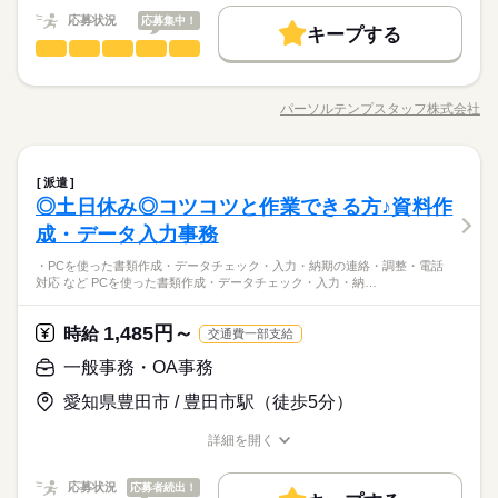
時給 1,600円～1,650円
給与
未経験OK
新卒・第二
20代活躍
30代活躍
40代活躍
続きを読む
詳しい募集要項をすべて見る
応募状況
応募集中！
＜週払いOK＞ ■月収例：26万円 （1600円×7時間45分×21日＋残
キープする
50代活躍
働く人の待遇向上
基本特徴
長期
高収入
給与UP
期間・時間
一般事務・OA事務
職種
業代の場合） ★交通費1500円/日まで別途支給（規定あり）！
低い
高い
多い年齢層
募集条件
※月21日出勤の場合「3万1500円/月」！ kkw_bcov2106
未経験OK
新卒・第二
20代活躍
30代活躍
40代活躍
9：00～17：45（実働7時間45分）
＜ほぼ在宅＞新規立上げ管理部門★大手自動車Gr！社内コミュ
応募する
多◎月収30万↑ ●新規顧客の審査・管理…社内から審査依頼受付
交通費
1ヵ月以内にスタート
勤務地固定
主婦・主夫
50代活躍
パーソルテンプスタッフ株式会社
男性
続きを読む
女性
男女の割合
★基本的に残業なし！
職種/応募資格
お仕事の特徴
給与/時間/休日
→審査→結果回答→取引先情報の登録 ●契約書の確認、違反有無
募集条件
履歴書不要
WEB登録
続きを読む
毎日定時に「お疲れさま」♪
続きを読む
チェック ●信用調査、契約書の作成 ●業務における改善検討・効
交通費
1ヵ月以内にスタート
勤務地固定
主婦・主夫
率化（社員と一緒に検討するから安心） ※立ち上下部署なの
続きを読む
就業時間・曜日
ひとりで
みんなで
仕事の仕方
長期
期間・時間
一般事務・OA事務
職種
で、一部は社員と一緒に協力しながら対応していきます！
派遣
履歴書不要
WEB登録
低い
高い
多い年齢層
残業なし
残10未満
残20未満
土日祝休
IT・通信関連
業界
土曜 日曜 祝日
休日・休暇
◎土日休み◎コツコツと作業できる方♪資料作
9：00～17：45（実働7時間45分）
就業時間・曜日
＜ほぼ在宅＞新規立上げ管理部門★大手自動車Gr！社内コミュ
しずか
にぎやか
応募資格
家庭都合休可
職場の様子
多◎月収30万↑ ●新規顧客の審査・管理…社内から審査依頼受付
成・データ入力事務
土日祝休み（企業カレンダーに準ずる）
残業なし
残10未満
残20未満
土日祝休
男性
女性
男女の割合
★基本的に残業なし！
→審査→結果回答→取引先情報の登録 ●契約書の確認、違反有無
◆未経験者歓迎！ 経験のない方も 学んで活躍できる環境です！
働き方・環境
続きを読む
毎日定時に「お疲れさま」♪
家庭都合休可
・PCを使った書類作成・データチェック・入力・納期の連絡・調整・電話
チェック ●信用調査、契約書の作成 ●業務における改善検討・効
＼ハジメテさんも安心＊／ PCの基本操作から電話応対など ビ
対応 など PCを使った書類作成・データチェック・入力・納…
＼レア＜ほぼ在宅♪＞リモート推奨！ 経験を活かして大手＆好条
在宅ワーク
大手企業
ブランクOK
産休・育休
働き方・環境
率化（社員と一緒に検討するから安心） ※立ち上下部署なの
続きを読む
ジネススキルの基礎を学べる研修が充実◎ スキルアップしたい
ひとりで
みんなで
仕事の仕方
件で働く／ ●まだ新設されたばかり！ 契約や法務審査をサポー
で、一部は社員と一緒に協力しながら対応していきます！
方向けに おうちで受講できるe-ラーニングや 資格取得支援制度
在宅ワーク
大手企業
ブランクOK
産休・育休
社会保険制度
研修制度
服装自由
週払い
禁煙・分煙
IT・通信関連
業界
ト ★社員のフォローあり！ ●未経験OK◎
土曜 日曜 祝日
休日・休暇
1,485円～
時給
もあります＊ 経験者向け～未経験者向け、 時短や扶養内勤務、
続きを読む
交通費一部支給
社会保険制度
研修制度
服装自由
週払い
禁煙・分煙
駅5分以内
派遣活躍中
ルーティン
英語不要
PC不要
しずか
にぎやか
応募資格
職場の様子
在宅/リモートワークなど 働き方もお気軽にご相談ください＊
土日祝休み（企業カレンダーに準ずる）
一般事務・OA事務
続きを読む
駅5分以内
派遣活躍中
ルーティン
英語不要
PC不要
◆未経験者歓迎！ 経験のない方も 学んで活躍できる環境です！
時給 1,750円
給与
愛知県豊田市 / 豊田市駅（徒歩5分）
＼ハジメテさんも安心＊／ PCの基本操作から電話応対など ビ
詳しい募集要項をすべて見る
＼レア＜ほぼ在宅♪＞リモート推奨！ 経験を活かして大手＆好条
ジネススキルの基礎を学べる研修が充実◎ スキルアップしたい
【月収例】30万9,750円見込＝時給1750円×8時間月21日＋残業9
お仕事の特徴
件で働く／ ●まだ新設されたばかり！ 契約や法務審査をサポー
詳細を開く
方向けに おうちで受講できるe-ラーニングや 資格取得支援制度
時間の場合
ト ★社員のフォローあり！ ●未経験OK◎
職種/応募資格
お仕事の特徴
給与/時間/休日
働く人の待遇向上
もあります＊ 経験者向け～未経験者向け、 時短や扶養内勤務、
続きを読む
応募する
在宅/リモートワークなど 働き方もお気軽にご相談ください＊
高収入
応募状況
応募者続出！
続きを読む