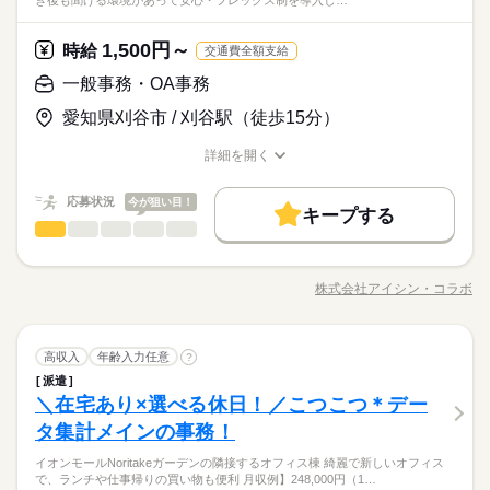
ぎ後も聞ける環境があって安心・フレックス制を導入し…
客」など、接客業の方が持つ”話しかけやすいオーラ”は、事務の
アをスタートさせましょう！ さらに働く場所も… 大手・有名企
在宅ワーク
ブランクOK
産休・育休
社会保険制度
みたい方 ◆スキルUPを図りたい方etc 「派遣で働くのが初め
働き方・環境
サービス関連
業界
お仕事でも強力な武器。事務経験ゼロから土日休みのオフィス
業や公的機関、大学 ベンチャーやアットホームな会社 などいろ
て」の方も大歓迎♪ 丁寧にご説明しますのでご安心下さい。 ＝
続きを読む
在宅ワーク
ブランクOK
産休・育休
社会保険制度
研修制度
資格支援
服装自由
禁煙・分煙
駅5分以内
ワーカー、始めましょう！
んな分野があります。 ------ ▼他にこんなお仕事もあり▼ ＊人
1,500円～
しずか
にぎやか
応募資格
時給
職場の様子
＝＝ 契約社員・正社員登用が前提の 「紹介予定派遣」のお仕事
交通費全額支給
気！公的機関での事務 ＊不動産会社でのデータ入力 ＊大手メー
もあります。 希望の働き方を教えて下さい
研修制度
資格支援
服装自由
禁煙・分煙
駅5分以内
少人数
ルーティン
英語不要
＜こんな人にオススメ＞ ◆元接客業などで人と接するのが好き
一般事務・OA事務
カーでのOA事務 ＊駅直結！製菓製品の在庫管理 etc…
時給 1,400円～1,600円
給与
◆フルタイム・長期で働きたい方 ◆仕事とプライベートどちら
少人数
ルーティン
英語不要
詳しい募集要項をすべて見る
活かせるスキル
お仕事の特徴
「とりあえず目があったらニッコリ」「親しみやすい敬語で接
愛知県刈谷市 / 刈谷駅（徒歩15分）
も充実させたい方 ◆未経験でオフィスワークにチャレンジして
活かせるスキル
★月収例：256000円！★時給1600円×8時間勤務×20日の場合★
Excel
客」など、接客業の方が持つ”話しかけやすいオーラ”は、事務の
Excel
基本特徴
みたい方 ◆スキルUPを図りたい方etc 「派遣で働くのが初め
お仕事でも強力な武器。事務経験ゼロから土日休みのオフィス
詳細を開く
て」の方も大歓迎♪ 丁寧にご説明しますのでご安心下さい。 ＝
続きを読む
―･―･―･―･―･―･―･―･―･―･―･―･―･―
未経験OK
新卒・第二
20代活躍
30代活躍
40代活躍
ワーカー、始めましょう！
職種/応募資格
お仕事の特徴
給与/時間/休日
応募する
＝＝ 契約社員・正社員登用が前提の 「紹介予定派遣」のお仕事
このお仕事は、働いた分の給料を給料日を待たずに受け取れる
募集条件
もあります。 希望の働き方を教えて下さい
『速払いサービス』を利用できます（利用規定あり）
応募状況
今が狙い目！
キープする
時給 1,400円～1,600円
給与
大量募集
交通費
主婦・主夫
履歴書不要
WEB登録
続きを読む
一般事務・OA事務
職種
詳しい募集要項をすべて見る
低い
高い
多い年齢層
★月収例：256000円！★時給1600円×8時間勤務×20日の場合★
就業時間・曜日
基本特徴
就業先は刈谷市にある大手自動車部品メーカーの「アイシ
長期
期間・時間
ン」！ 営業管理部にて、売上管理のお仕事です。 ＜具体的に
残業なし
10時～出社
土日祝休
未経験OK
新卒・第二
20代活躍
30代活躍
40代活躍
―･―･―･―･―･―･―･―･―･―･―･―･―･―
株式会社アイシン・コラボ
男性
女性
男女の割合
【勤務時間例】 8：30-17：30 9：00-17：00 9：00-18：00 9：3
職種/応募資格
お仕事の特徴
給与/時間/休日
は…＞ ・各営業担当が値決めや単価改定した値を集約 ・報告す
応募する
募集条件
このお仕事は、働いた分の給料を給料日を待たずに受け取れる
続きを読む
0-18：30 など ※派遣先により始業･終業時刻は変動します ※17
る数値を作成する売上管理 ※エクセルの活用がメインになりま
働き方・環境
『速払いサービス』を利用できます（利用規定あり）
時・18時にピタッと退社できるお仕事も多数あり ＝＝＝＝＝＝
大量募集
交通費
主婦・主夫
履歴書不要
WEB登録
す。 ※近隣へ出張有、半年に1回程度（強制ではない） 在宅：
続きを読む
ひとりで
みんなで
在宅ワーク
大手企業
ベンチャー
学校・公的
仕事の仕方
＝＝＝＝＝＝＝＝ 【待遇・福利厚生】 ＊各種社会保険 ＊有給休
続きを読む
一般事務・OA事務
職種
就業時間・曜日
週2～3日OK（引継ぎ期間は原則出社） ※今後会社方針により変
高収入
年齢入力任意
?
残業なし
10時～出社
土日祝休
低い
高い
多い年齢層
メーカー関連
暇 ＊定期健康診断 ＊提携スクールあり …etc ＝＝＝＝＝＝＝＝
業界
続きを読む
更の可能性あり 就業後は、専任の担当者が定期的に面談を実施♪
ブランクOK
産休・育休
社会保険制度
研修制度
派遣
働き方・環境
就業先は刈谷市にある大手自動車部品メーカーの「アイシ
長期
期間・時間
＝＝＝＝＝＝ スキルに自信がない方も もっとスキルアップした
不安な点など何でも気軽に相談可能！
しずか
にぎやか
＼在宅あり×選べる休日！／こつこつ＊デー
応募資格
職場の様子
ン」！ 営業管理部にて、売上管理のお仕事です。 ＜具体的に
資格支援
服装自由
日払い
週払い
禁煙・分煙
在宅ワーク
大手企業
ベンチャー
学校・公的
い方も必見★＊ ▼無料で学べるオンライン学習▼ スマホ学習ア
男性
女性
男女の割合
【勤務時間例】 8：30-17：30 9：00-17：00 9：00-18：00 9：3
は…＞ ・各営業担当が値決めや単価改定した値を集約 ・報告す
タ集計メインの事務！
Excel：簡単な関数（SUM,AVERAGE）程度 Word：入力修正程
プリ「ぽけっと」は オンライン講座や動画を すきま時間に自分
土曜 日曜 祝日
休日・休暇
続きを読む
派遣活躍中
ルーティン
英語不要
PC不要
0-18：30 など ※派遣先により始業･終業時刻は変動します ※17
ブランクOK
産休・育休
社会保険制度
研修制度
る数値を作成する売上管理 ※エクセルの活用がメインになりま
度 PowerPoint：入力修正程度 ★アイシングループ企業ならでは
のペースで学べます。 ・Excelなどパソコンの基本操作 ・今さ
時・18時にピタッと退社できるお仕事も多数あり ＝＝＝＝＝＝
▼大手自動車部品メーカー「アイシン」でサポート事務
イオンモールNoritakeガーデンの隣接するオフィス棟 綺麗で新しいオフィス
す。 ※近隣へ出張有、半年に1回程度（強制ではない） 在宅：
続きを読む
完全週休2日
の手厚い 福利厚生制度がご利用可能★ ・会員制福利厚生サービ
ら聞けないビジネスマナー ・スマホで学べる経理事務 ・ぜひ覚
資格支援
服装自由
ひとりで
日払い
週払い
禁煙・分煙
みんなで
仕事の仕方
で、ランチや仕事帰りの買い物も便利 月収例】248,000円（1…
＝＝＝＝＝＝＝＝ 【待遇・福利厚生】 ＊各種社会保険 ＊有給休
・在宅週2～3日
週2～3日OK（引継ぎ期間は原則出社） ※今後会社方針により変