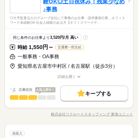
験OK◎土日祝休み！残業少なめ
♪事務
◎大手監査法人のグループ会社にて事務のお仕事・請求書発行業…オフィス
ワーク未経験OK 社会人経験のある方【オフィスワークデ…
3,520円/月 高い
同じ条件のお仕事より
?
1,550円～
時給
交通費一部支給
一般事務・OA事務
愛知県名古屋市中村区 / 名古屋駅（徒歩3分）
詳細を開く
職種/応募資格
お仕事の特徴
給与/時間/休日
応募状況
人気上昇中！
キープする
一般事務・OA事務
職種
ひとりで
みんなで
仕事の仕方
◎大手監査法人のグループ会社にて事務のお仕事 ・請求書発行
業務 ・データ入力 ・チェック業務 ・問い合わせ対応（メールの
株式会社リクルートスタッフィング 東海ユニット
しずか
にぎやか
職場の様子
職種/応募資格
お仕事の特徴
給与/時間/休日
み） ・マニュアル修正 ・庶務業務 ※電話対応はございません！
▼こちらのお仕事以外にも...▼ ・大手企業でのお仕事 ・人気の
在宅や大学事務のお仕事 など たくさんのお仕事の中からあな
続きを読む
一般事務・OA事務
サービス関連
業界
職種
たのご希望に合わせて選べます♪ 09月、10月スタートのご希望
高収入
ひとりで
みんなで
仕事の仕方