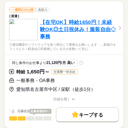
長期
期間・時間
現在活躍されている方々の経験≫ ・プレゼンやマニュアル、提
在宅ワーク
産休・育休
社会保険制度
研修制度
続きを読む
しずか
にぎやか
職場の様子
働き方・環境
一般事務・OA事務
09：30-17：30（休憩60分）実働7時間00分
職種
案資料作成のご経験がある方 ・新しいツールや業務に対して、
一週間以内公開
高収入
男性
女性
男女の割合
資格支援
日払い
禁煙・分煙
駅5分以内
社員食堂
土曜 日曜 祝日
休日・休暇
インターネット・Web関連
業界
※残業時間：月0時間～5時間程度。■通常はあまり発生しません
好奇心をもって取り組める方
在宅ワーク
産休・育休
社会保険制度
研修制度
派遣
◎社内向けマニュアルの作成業務 ・サービス概要書の作成・説
♪
英語不要
PC不要
電話なし
土・日・祝日休みの週休2日のお仕事です。
応募資格
【在宅OK】時給1650円！未経
明会実施 ・オペレーター向けFAQ作成 ・入電分析・分析結果か
資格支援
日払い
禁煙・分煙
駅5分以内
社員食堂
※繁忙期の2月-3月は1日1時間程度残業をお願いする可能性がご
ひとりで
みんなで
仕事の仕方
らの改善活動 ・お客様向けFAQ・チャットの運営（外部サイ
験OK◎土日祝休み！服装自由◇
事務の経験がある方 【オフィスワークデビュー大歓迎！】 前職
ざいます！
続きを読む
英語不要
PC不要
電話なし
ト） ・データ入力 ・マニュアル作成 ・調整業務 ・庶務業務 ≪
が飲食やアパレルなどで オフィスワーク初挑戦！という 先輩方
事務
7月開始！時給1700円！【在宅OK】週3-4出社【電話応対なし】
現在活躍されている方々の経験≫ ・プレゼンやマニュアル、提
続きを読む
も多くいらっしゃいます！ オフィス未経験でもチャレンジでき
しずか
にぎやか
職場の様子
【伏見駅直結/直接雇用の可能性もあり！】
案資料作成のご経験がある方 ・新しいツールや業務に対して、
る お仕事が他にもたくさん♪ 就業前にも、オンラインでの研修
◎通信機器やソフトウェアを扱う商社にて事務をお願いします・…新築のオ
土曜 日曜 祝日
休日・休暇
インターネット・Web関連
業界
■大手自動車メーカーでのマニュアル作成業務
好奇心をもって取り組める方
フィスビル！駅直結◎同業務している方が多数いて安心…
など サポート体制も整えていますので 安心してご応募ください
続きを読む
・弊社スタッフも多数活躍中
土・日・祝日休みの週休2日のお仕事です。
応募資格
◎
事務の経験がある方 【オフィスワークデビュー大歓迎！】 前職
21,120円/月 高い
同じ条件のお仕事より
?
時給 1,700円～
給与
が飲食やアパレルなどで オフィスワーク初挑戦！という 先輩方
詳しい募集要項をすべて見る
お仕事の特徴
7月開始！時給1700円！【在宅OK】週3-4出社【電話応対なし】
1,650円～
時給
交通費一部支給
も多くいらっしゃいます！ オフィス未経験でもチャレンジでき
交通費 1ヵ月3万円を上限として実費支給 月収例 29万3250円 時
【伏見駅直結/直接雇用の可能性もあり！】
働く人の待遇向上
る お仕事が他にもたくさん♪ 就業前にも、オンラインでの研修
給1700円×実働8h×週5日×4週+残業10h ※月収例を保証するもの
一般事務・OA事務
■大手自動車メーカーでのマニュアル作成業務
など サポート体制も整えていますので 安心してご応募ください
続きを読む
ではありません。 ※給与即受取りサービス利用可（利用条件
高収入
・弊社スタッフも多数活躍中
応募する
◎
愛知県名古屋市中区 / 栄駅（徒歩1分）
有） ha_rs_001
基本特徴
続きを読む
時給 1,700円～
給与
詳細を開く
未経験OK
40代活躍
続きを読む
詳しい募集要項をすべて見る
職種/応募資格
お仕事の特徴
給与/時間/休日
交通費 1ヵ月3万円を上限として実費支給 月収例 29万3250円 時
募集条件
働く人の待遇向上
基本特徴
長期
高収入
未経験OK
40代活躍
期間・時間
応募状況
応募者増加中！
給1700円×実働8h×週5日×4週+残業10h ※月収例を保証するもの
キープする
募集条件
交通費
1ヵ月以内にスタート
勤務地固定
主婦・主夫
ではありません。 ※給与即受取りサービス利用可（利用条件
一般事務・OA事務
08：45-17：45（休憩60分）実働8時間00分
職種
応募する
男性
女性
男女の割合
有） ha_rs_001
交通費
1ヵ月以内にスタート
勤務地固定
主婦・主夫
※残業時間：月10時間～19時間程度。■就業開始当初は残業少な
履歴書不要
WEB登録
◎通信機器やソフトウェアを扱う商社にて事務をお願いします
続きを読む