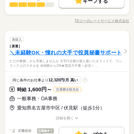
キープする
長期
期間・時間
一般事務・OA事務
職種
基本特徴
低い
高い
多い年齢層
時給 1,750円
給与
詳しい募集要項をすべて見る
08：45～17：45（実働08：00、休憩01：00）
・PCを使った書類作成
未経験OK
新卒・第二
20代活躍
30代活躍
40代活躍
続きを読む
【月収例】30万9,750円見込＝時給1750円×8時間月21日＋残業9
残業月9～9時間
・データチェック・入力
時間の場合
TBコーポレートサービス株式会社
男性
女性
男女の割合
●残業少なめ※慣れれば自分で調整もできます！定時の日もあり
正社員登用
職種/応募資格
お仕事の特徴
給与/時間/休日
働く人の待遇向上
・納期の連絡・調整
基本特徴
高収入
続きを読む
・電話対応 など
応募する
募集条件
未経験OK
新卒・第二
20代活躍
30代活躍
40代活躍
ひとりで
みんなで
仕事の仕方
長期
期間・時間
交通費
一般事務・OA事務
勤務地固定
主婦・主夫
履歴書不要
職種
土曜 日曜 祝日
休日・休暇
高収入
正社員登用
低い
高い
多い年齢層
メーカー関連
業界
募集条件
08：45～17：45（実働08：00、休憩01：00）
応募資格
派遣
・PCを使った書類作成
WEB登録
●土日祝休み（年末年始連休あり）
続きを読む
しずか
にぎやか
＼未経験OK・憧れの大手で役員秘書サポート
残業月9～9時間
職場の様子
・データチェック・入力
交通費
勤務地固定
主婦・主夫
履歴書不要
■スキルアップを目指したい方歓迎
男性
女性
男女の割合
就業時間・曜日
●残業少なめ※慣れれば自分で調整もできます！定時の日もあり
・納期の連絡・調整
■エクセル、パワポの入力ができる方（経験者優遇）
ただの事務」から卒業しませんか 大手IT企業の落ち着いたオフィスで、ワン
続きを読む
WEB登録
・電話対応 など
残10未満
土日祝休
家庭都合休可
ランク上のスキルを 未経験からOK★英語力不要＜必須＞…
就業時間・曜日
・PCを使った書類作成 ・データチェック・入力 ・納期の連
残10未満
土日祝休
家庭都合休可
ひとりで
みんなで
仕事の仕方
働き方・環境
絡・調整 ・電話対応 など （職場環
土曜 日曜 祝日
休日・休暇
働き方・環境
時給 1,485円～
給与
メーカー関連
業界
境） ・フレックスタイム制度あり ・土日休み
12,320円/月 高い
詳しい募集要項をすべて見る
同じ条件のお仕事より
?
応募資格
在宅ワーク
大手企業
ブランクOK
産休・育休
●土日祝休み（年末年始連休あり）
在宅ワーク
大手企業
ブランクOK
産休・育休
◆電車通勤の場合は全額支給（規定有り）
しずか
にぎやか
職場の様子
1,600円～
■スキルアップを目指したい方歓迎
時給
社会保険制度
研修制度
資格支援
服装自由
交通費全額支給
続きを読む
社会保険制度
研修制度
資格支援
服装自由
■エクセル、パワポの入力ができる方（経験者優遇）
禁煙・分煙
駅5分以内
英語不要
電話なし
一般事務・OA事務
応募する
禁煙・分煙
駅5分以内
英語不要
電話なし
長期
期間・時間
・PCを使った書類作成 ・データチェック・入力 ・納期の連
活かせるスキル
Excel
活かせるスキル
お仕事の特徴
愛知県名古屋市中区 / 伏見駅（徒歩1分）
絡・調整 ・電話対応 など （職場環
8：30～17：30
時給 1,485円～
給与
境） ・フレックスタイム制度あり ・土日休み
Excel
詳しい募集要項をすべて見る
基本特徴
（実働８h・休憩１h）
詳細を開く
◆電車通勤の場合は全額支給（規定有り）
職種/応募資格
お仕事の特徴
給与/時間/休日
20代活躍
30代活躍
40代活躍
続きを読む
応募状況
応募集中！
募集条件
土曜 日曜
休日・休暇