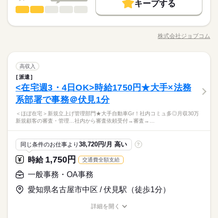
募集条件
続きを読む
月収例259,500円＝時給1,500円×8時間×20日間 残業10時間込
キープする
08：30～17：30（休憩60分） 残業：MAX 10ｈ/月 ＊突発的に
一般事務・OA事務
職種
【交通費備考】
低い
高い
発生 ※フレックスタイム制 ＊残業時は時給30％UP！ ■ライフ
勤務先公開
交通費
1ヵ月以内にスタート
勤務地固定
多い年齢層
基本特徴
当社規定に基づき支給
スタイルに合わせて働ける フレックス勤務で育児や介護など
＜CHECK！！＞ ・9月開始！ ・事務デビュー応援＊ ・テレワー
応募する
主婦・主夫
履歴書不要
WEB登録
子連れ選考可
未経験OK
新卒・第二
20代活躍
30代活躍
40代活躍
様々な 事情に柔軟に対応可能です。 ■1時間の中抜けや在宅もO
クあり＆残業なしが嬉しい！ 【具体的には…】 〇部品や資材
株式会社ジョブコム
男性
女性
男女の割合
K 授業参観に出て、終わったら在宅で再開… など柔軟な働き方
職種/応募資格
続きを読む
お仕事の特徴
給与/時間/休日
の注文処理 〇在庫管理のサポート 〇見積り依頼、支払処理
50代活躍
就業時間・曜日
続きを読む
長期
期間・時間
が可能！ 有給を使わずに学校行事に参加でき、 残業も基本ない
〇その他事務サポート・庶務 など 【担当より一言】 オフィ
募集条件
残10未満
残20未満
家庭都合休可
ので子育て、 家庭とも両立がしやすいです♪ 【福利厚生】 大手
続きを読む
スワーク初心者さん必見！ 人気の名駅エリアでサポート事務＊
続きを読む
08：30～17：30（休憩60分） 残業：MAX 10ｈ/月 ＊突発的に
ひとりで
みんなで
仕事の仕方
勤務先公開
交通費
1ヵ月以内にスタート
勤務地固定
アイシングループならではの 安心の待遇・働きやすさが魅力！
一般事務・OA事務
職種
社内は落ち着いた雰囲気で わからないことも聞きやすいですよ
高収入
土曜 日曜
休日・休暇
働き方・環境
低い
高い
発生 ※フレックスタイム制 ＊残業時は時給30％UP！ ■ライフ
多い年齢層
商社関連
業界
・アイシン健康保険組合に加入 社会保険料の負担が少なく手
＊ お仕事に慣れたら、週1～2日程度 在宅勤務もできるようにな
主婦・主夫
履歴書不要
WEB登録
子連れ選考可
派遣
スタイルに合わせて働ける フレックス勤務で育児や介護など
＜CHECK！！＞ ・9月開始！ ・事務デビュー応援＊ ・テレワー
土日休み（ＧＷ・夏季・冬季長期休暇あり）
在宅ワーク
大手企業
ブランクOK
産休・育休
取りもアップ◎ ・社会保険完備 ・残業時は時給30％UP！ ・福
りますよ！
しずか
にぎやか
<在宅週3・4日OK>時給1750円★大手×法務
就業時間・曜日
応募資格
職場の様子
様々な 事情に柔軟に対応可能です。 ■1時間の中抜けや在宅もO
クあり＆残業なしが嬉しい！ 【具体的には…】 〇部品や資材
残10未満
残20未満
家庭都合休可
＊年間休日121日、トヨタカレンダー
利厚生補助あり （年間6,000円／自由に使えるお金） ・会員制
男性
女性
男女の割合
社会保険制度
研修制度
資格支援
服装自由
K 授業参観に出て、終わったら在宅で再開… など柔軟な働き方
続きを読む
の注文処理 〇在庫管理のサポート 〇見積り依頼、支払処理
働き方・環境
系部署で事務＠伏見1分
●未経験OK！
福利厚生サービス加入 ・保養所・ホテル利用可 ・国内・海外の
続きを読む
が可能！ 有給を使わずに学校行事に参加でき、 残業も基本ない
〇その他事務サポート・庶務 など 【担当より一言】 オフィ
禁煙・分煙
車OK
社員食堂
派遣活躍中
ルーティン
個人旅行補助 ・車輛紹介制度 ・その他スポーツイベントの割引
在宅ワーク
大手企業
ブランクOK
産休・育休
ので子育て、 家庭とも両立がしやすいです♪ 【福利厚生】 大手
〇経験不問！大手総合商社Gで事務デビューのチャンス！
＜ほぼ在宅＞新規立上げ管理部門★大手自動車Gr！社内コミュ多◎月収30万
スワーク初心者さん必見！ 人気の名駅エリアでサポート事務＊
続きを読む
ひとりで
みんなで
仕事の仕方
新規顧客の審査・管理…社内から審査依頼受付→審査→…
アイシングループならではの 安心の待遇・働きやすさが魅力！
〇慣れたら週1～2日はリモートワーク！名駅スグのオフィスな
社内は落ち着いた雰囲気で わからないことも聞きやすいですよ
社会保険制度
土曜 日曜
研修制度
資格支援
服装自由
休日・休暇
▼【来社不要！履歴書不要！】
商社関連
業界
・アイシン健康保険組合に加入 社会保険料の負担が少なく手
ので出社時も通勤らくらく＊
＊ お仕事に慣れたら、週1～2日程度 在宅勤務もできるようにな
「WEB上でのご希望条件などの入力」で登録完了！
土日休み（ＧＷ・夏季・冬季長期休暇あり）
禁煙・分煙
車OK
社員食堂
派遣活躍中
ルーティン
取りもアップ◎ ・社会保険完備 ・残業時は時給30％UP！ ・福
〇残業がないからプライベート重視の方も必見です！
りますよ！
しずか
にぎやか
応募資格
職場の様子
38,720円/月 高い
同じ条件のお仕事より
?
＊年間休日121日、トヨタカレンダー
利厚生補助あり （年間6,000円／自由に使えるお金） ・会員制
●未経験OK！
福利厚生サービス加入 ・保養所・ホテル利用可 ・国内・海外の
1,750円
時給
交通費全額支給
時給 1,600円～1,650円
給与
個人旅行補助 ・車輛紹介制度 ・その他スポーツイベントの割引
詳しい募集要項をすべて見る
お仕事の特徴
〇経験不問！大手総合商社Gで事務デビューのチャンス！
一般事務・OA事務
＜週払いOK＞ ■月収例：26万円 （1600円×7時間45分×21日＋残
〇慣れたら週1～2日はリモートワーク！名駅スグのオフィスな
働く人の待遇向上
▼【来社不要！履歴書不要！】
業代の場合） ★交通費1500円/日まで別途支給（規定あり）！
ので出社時も通勤らくらく＊
愛知県名古屋市中区 / 伏見駅（徒歩1分）
「WEB上でのご希望条件などの入力」で登録完了！
※月21日出勤の場合「3万1500円/月」！ kkw_bcov2106
高収入
給与UP
〇残業がないからプライベート重視の方も必見です！
応募する
詳細を開く
基本特徴
続きを読む
職種/応募資格
お仕事の特徴
給与/時間/休日