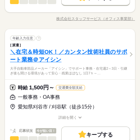
一般事務・OA事務
職種
詳しい募集要項をすべて見る
低い
高い
多い年齢層
未経験OK
40代活躍
続きを読む
交通費 1ヵ月3万円を上限として実費支給 月収例 29万3250円 時
☆☆★★ 有名企業での一般事務 ★★☆☆ PCスキルより最強
長期
期間・時間
給1700円×実働8h×週5日×4週+残業10h ※月収例を保証するもの
募集条件
働く人の待遇向上
の”親しみやすさ”で 皆の仕事がスムーズになる…？ 実はオフィ
基本特徴
高収入
未経験OK
40代活躍
ではありません。 ※給与即受取りサービス利用可（利用条件
株式会社スタッフサービス（オフィス事業部）
男性
女性
男女の割合
08：45-17：45（休憩60分）実働8時間00分
職種/応募資格
お仕事の特徴
給与/時間/休日
スの仕事ってPCに向かうだけではなく 同じ事務仲間から他部署
応募する
募集条件
交通費
即日スタート
勤務地固定
主婦・主夫
有） ha_rs_001
続きを読む
※残業時間：月10時間～30時間程度。■就業開始当初は残業少な
の人まで 多くの人と接しながら進めるので コミュニケーション
続きを読む
交通費
即日スタート
勤務地固定
主婦・主夫
めですが、お任せする案件が徐々に増えてくると残業が増えて
履歴書不要
WEB登録
も大事。 その「人あたりの良さ」を活かして 事務でのキャリア
続きを読む
ひとりで
みんなで
仕事の仕方
くるイメージです。
一般事務・OA事務
職種
をスタートさせましょう！ さらに働く場所も… 大手・有名企業
年齢入力任意
?
履歴書不要
WEB登録
低い
高い
多い年齢層
就業時間・曜日
サービス関連
業界
続きを読む
や公的機関、大学 ベンチャーやアットホームな会社 などいろん
派遣
就業時間・曜日
働き方・環境
☆☆★★ 有名企業での一般事務 ★★☆☆ PCスキルより最強
残20以上
長期
期間・時間
な分野があります。 ------ ▼他にこんなお仕事もあり▼ ＊人気！
残20以上
しずか
にぎやか
＼在宅＆時短OK！／カンタン技術社員のサポ
応募資格
職場の様子
の”親しみやすさ”で 皆の仕事がスムーズになる…？ 実はオフィ
在宅ワーク
土曜 日曜
大手企業
産休・育休
社会保険制度
休日・休暇
公的機関での事務 ＊不動産会社でのデータ入力 ＊大手メーカー
男性
女性
男女の割合
08：45-17：45（休憩60分）実働8時間00分
スの仕事ってPCに向かうだけではなく 同じ事務仲間から他部署
ート業務＠アイシン
働き方・環境
＜こんな人にオススメ＞ ◆元接客業などで人と接するのが好き
でのOA事務 ＊駅直結！製菓製品の在庫管理 etc…
続きを読む
※残業時間：月10時間～30時間程度。■就業開始当初は残業少な
の人まで 多くの人と接しながら進めるので コミュニケーション
週休2日のお仕事です。
研修制度
資格支援
日払い
禁煙・分煙
駅5分以内
◆フルタイム・長期で働きたい方 ◆仕事とプライベートどちら
在宅ワーク
大手企業
産休・育休
社会保険制度
めですが、お任せする案件が徐々に増えてくると残業が増えて
「とりあえず目があったらニッコリ」「親しみやすい敬語で接
大手自動車部品メーカー「アイシン」でサポート事務・在宅週2～3日・引継
も大事。 その「人あたりの良さ」を活かして 事務でのキャリア
続きを読む
も充実させたい方 ◆未経験でオフィスワークにチャレンジして
ひとりで
みんなで
仕事の仕方
英語不要
PC不要
電話なし
ぎ後も聞ける環境があって安心・残業ほぼなし 1日7ｈ～…
くるイメージです。
客」など、接客業の方が持つ”話しかけやすいオーラ”は、事務の
をスタートさせましょう！ さらに働く場所も… 大手・有名企業
研修制度
資格支援
日払い
禁煙・分煙
駅5分以内
みたい方 ◆スキルUPを図りたい方etc 「派遣で働くのが初め
サービス関連
業界
お仕事でも強力な武器。事務経験ゼロから土日休みのオフィス
や公的機関、大学 ベンチャーやアットホームな会社 などいろん
て」の方も大歓迎♪ 丁寧にご説明しますのでご安心下さい。 ＝
続きを読む
英語不要
PC不要
電話なし
ワーカー、始めましょう！
な分野があります。 ------ ▼他にこんなお仕事もあり▼ ＊人気！
1,500円～
しずか
にぎやか
応募資格
時給
職場の様子
＝＝ 契約社員・正社員登用が前提の 「紹介予定派遣」のお仕事
交通費全額支給
土曜 日曜
休日・休暇
公的機関での事務 ＊不動産会社でのデータ入力 ＊大手メーカー
もあります。 希望の働き方を教えて下さい
＜こんな人にオススメ＞ ◆元接客業などで人と接するのが好き
一般事務・OA事務
でのOA事務 ＊駅直結！製菓製品の在庫管理 etc…
時給 1,400円～1,600円
給与
週休2日のお仕事です。
◆フルタイム・長期で働きたい方 ◆仕事とプライベートどちら
詳しい募集要項をすべて見る
お仕事の特徴
「とりあえず目があったらニッコリ」「親しみやすい敬語で接
愛知県刈谷市 / 刈谷駅（徒歩15分）
も充実させたい方 ◆未経験でオフィスワークにチャレンジして
★月収例：256000円！★時給1600円×8時間勤務×20日の場合★
客」など、接客業の方が持つ”話しかけやすいオーラ”は、事務の
基本特徴
みたい方 ◆スキルUPを図りたい方etc 「派遣で働くのが初め
お仕事でも強力な武器。事務経験ゼロから土日休みのオフィス
詳細を開く
て」の方も大歓迎♪ 丁寧にご説明しますのでご安心下さい。 ＝
続きを読む
―･―･―･―･―･―･―･―･―･―･―･―･―･―
未経験OK
新卒・第二
20代活躍
30代活躍
40代活躍
ワーカー、始めましょう！
職種/応募資格
お仕事の特徴
給与/時間/休日
応募する
＝＝ 契約社員・正社員登用が前提の 「紹介予定派遣」のお仕事
このお仕事は、働いた分の給料を給料日を待たずに受け取れる
募集条件
もあります。 希望の働き方を教えて下さい
『速払いサービス』を利用できます（利用規定あり）
応募状況
今が狙い目！
キープする
時給 1,400円～1,600円
給与
大量募集
交通費
主婦・主夫
履歴書不要
WEB登録
続きを読む
一般事務・OA事務
職種
詳しい募集要項をすべて見る