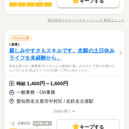
キープする
募集条件
働く人の待遇向上
基本特徴
高収入
未経験OK
40代活躍
のではありません。 ※給与即受取りサービス利用可（利用条件
一般事務・OA事務
09：00-17：30（休憩60分）実働7時間30分
職種
応募する
男性
女性
男女の割合
募集条件
交通費
1ヵ月以内にスタート
勤務地固定
主婦・主夫
有） ha_rs_001
※残業時間：月5時間～9時間程度。■9月、3月が繁忙期になりま
◎社内向けマニュアルの作成業務 ・サービス概要書の作成・説
続きを読む
交通費
1ヵ月以内にスタート
勤務地固定
主婦・主夫
す。
履歴書不要
WEB登録
明会実施 ・オペレーター向けFAQ作成 ・入電分析・分析結果か
株式会社リクルートスタッフィング 東海ユニット
ひとりで
みんなで
仕事の仕方
職種/応募資格
お仕事の特徴
給与/時間/休日
らの改善活動 ・お客様向けFAQ・チャットの運営（外部サイ
履歴書不要
WEB登録
就業時間・曜日
続きを読む
続きを読む
ト） ・データ入力 ・マニュアル作成 ・調整業務 ・庶務業務 ≪
就業時間・曜日
働き方・環境
残10未満
土日祝休
長期
期間・時間
土曜 日曜 祝日
休日・休暇
残10未満
土日祝休
現在活躍されている方々の経験≫ ・プレゼンやマニュアル、提
続きを読む
しずか
にぎやか
職場の様子
在宅ワーク
産休・育休
社会保険制度
研修制度
一般事務・OA事務
09：00-17：30（休憩60分）実働7時間30分
職種
案資料作成のご経験がある方 ・新しいツールや業務に対して、
3日以内公開
土・日・祝日休みの週休2日のお仕事です。
男性
女性
男女の割合
働き方・環境
インターネット・Web関連
業界
※残業時間：月5時間～9時間程度。■9月、3月が繁忙期になりま
好奇心をもって取り組める方
派遣
資格支援
服装自由
日払い
禁煙・分煙
駅5分以内
◎社内向けマニュアルの作成業務 ・サービス概要書の作成・説
在宅ワーク
産休・育休
社会保険制度
研修制度
す。
親しみやすさもスキルです。念願の土日休み
応募資格
明会実施 ・オペレーター向けFAQ作成 ・入電分析・分析結果か
英語不要
PC不要
ひとりで
みんなで
仕事の仕方
資格支援
服装自由
日払い
禁煙・分煙
駅5分以内
らの改善活動 ・お客様向けFAQ・チャットの運営（外部サイ
ライフを未経験から。
事務の経験がある方 【オフィスワークデビュー大歓迎！】 前職
続きを読む
ト） ・データ入力 ・マニュアル作成 ・調整業務 ・庶務業務 ≪
が飲食やアパレルなどで オフィスワーク初挑戦！という 先輩方
英語不要
PC不要
土曜 日曜 祝日
休日・休暇
【在宅OK】週3-4出社【電話応対なし】【伏見駅直結/直接雇用
有名企業での一般事務 PCスキルより最強の”親しみやすさ”で皆の仕事がス
現在活躍されている方々の経験≫ ・プレゼンやマニュアル、提
続きを読む
も多くいらっしゃいます！ オフィス未経験でもチャレンジでき
しずか
にぎやか
職場の様子
ムーズになる 実はオフィスの仕事ってPCに向かうだけ…
の可能性もあり！】
案資料作成のご経験がある方 ・新しいツールや業務に対して、
土・日・祝日休みの週休2日のお仕事です。
る お仕事が他にもたくさん♪ 就業前にも、オンラインでの研修
インターネット・Web関連
業界
■大手自動車メーカーでのマニュアル作成業務
好奇心をもって取り組める方
など サポート体制も整えていますので 安心してご応募ください
続きを読む
・弊社スタッフも多数活躍中
1,400円～1,600円
応募資格
時給
◎
・服装、髪色、ネイル比較的自由
事務の経験がある方 【オフィスワークデビュー大歓迎！】 前職
一般事務・OA事務
時給 1,700円～
給与
が飲食やアパレルなどで オフィスワーク初挑戦！という 先輩方
詳しい募集要項をすべて見る
【在宅OK】週3-4出社【電話応対なし】【伏見駅直結/直接雇用
愛知県名古屋市中村区 / 名鉄名古屋駅
も多くいらっしゃいます！ オフィス未経験でもチャレンジでき
交通費 1ヵ月3万円を上限として実費支給 月収例 29万3250円 時
お仕事の特徴
の可能性もあり！】
る お仕事が他にもたくさん♪ 就業前にも、オンラインでの研修
給1700円×実働8h×週5日×4週+残業10h ※月収例を保証するもの
■大手自動車メーカーでのマニュアル作成業務
働く人の待遇向上
詳細を開く
など サポート体制も整えていますので 安心してご応募ください
続きを読む
ではありません。 ※給与即受取りサービス利用可（利用条件
・弊社スタッフも多数活躍中
職種/応募資格
お仕事の特徴
給与/時間/休日
応募する
◎
有） ha_rs_001
高収入
・服装、髪色、ネイル比較的自由
続きを読む
応募状況
今が狙い目！
キープする
基本特徴
時給 1,700円～
給与