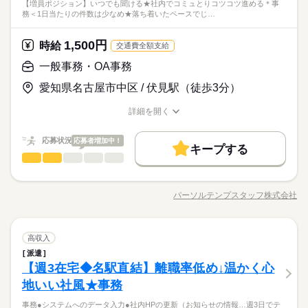
（1）月火木金土の勤務／水日祝休み （2）月木金土日祝の勤務
【増員ポジション】いつでも聞ける★社内でコミュとりコツコツ進める＊事
料確認 ●社内向けに概要資料・FAQ作成（PowerPointにて） ●資
＼ハジメテさんも安心＊／ PCの基本操作から電話応対など ビ
社会保険制度
研修制度
資格支援
服装自由
／火水休み（祝日の代わりに月1～2回木曜休み） ◎夏季（5日
社会保険制度
研修制度
資格支援
服装自由
務＜1日当たりの件数は少なめ★落ち着いたペースでじ…
◆チームでコツコツ資料作成♪
料に関する説明会運営（オンライン：チーム6～7名で対応） ●
続きを読む
ジネススキルの基礎を学べる研修が充実◎ スキルアップしたい
ひとりで
みんなで
仕事の仕方
程）・年末年始休暇（7～10日程）あり ◎年間休日121日 ★有給
PowerPoint（パワポ）スキルが活かせますよ！
禁煙・分煙
バイク自転車
派遣活躍中
英語不要
入電内容のデータ分析（Excel）、関係会社・部署との調整など
禁煙・分煙
バイク自転車
派遣活躍中
英語不要
方向けに おうちで受講できるe-ラーニングや 資格取得支援制度
休暇も取得しやすい環境です★
IT・通信関連
業界
◆評判GOODな手厚い教育体制＆研修あり◎
【研修あり＆チーム制で対応】簡単な業務から順番に教えてく
1,500円
時給
もあります＊ 経験者向け～未経験者向け、 時短や扶養内勤務、
続きを読む
交通費全額支給
続きを読む
テンプの先輩も2名活躍中です☆
れます！
しずか
にぎやか
応募資格
職場の様子
在宅/リモートワークなど 働き方もお気軽にご相談ください＊
一般事務・OA事務
◆未経験者歓迎！ 経験のない方も 学んで活躍できる環境です！
時給 1,700円
給与
愛知県名古屋市中区 / 伏見駅（徒歩3分）
＼ハジメテさんも安心＊／ PCの基本操作から電話応対など ビ
詳しい募集要項をすべて見る
お仕事の特徴
◆チームでコツコツ資料作成♪
ジネススキルの基礎を学べる研修が充実◎ スキルアップしたい
【月収例】34万9,350円（月21日＋残業30時間の場合）
PowerPoint（パワポ）スキルが活かせますよ！
働く人の待遇向上
詳細を開く
方向けに おうちで受講できるe-ラーニングや 資格取得支援制度
◆評判GOODな手厚い教育体制＆研修あり◎
職種/応募資格
お仕事の特徴
給与/時間/休日
もあります＊ 経験者向け～未経験者向け、 時短や扶養内勤務、
続きを読む
高収入
テンプの先輩も2名活躍中です☆
応募する
在宅/リモートワークなど 働き方もお気軽にご相談ください＊
応募状況
応募者増加中！
長期
期間・時間
キープする
基本特徴
一般事務・OA事務
職種
08：45～17：45（実働08：00、休憩01：00）
低い
高い
多い年齢層
時給 1,700円
給与
未経験OK
新卒・第二
20代活躍
30代活躍
40代活躍
続きを読む
詳しい募集要項をすべて見る
残業月20～30時間
【増員ポジション】いつでも聞ける★社内でコミュとりコツコ
【月収例】34万9,350円（月21日＋残業30時間の場合）
※最初は残業少なめ、業務習得後より徐々に残業相談あり
募集条件
働く人の待遇向上
ツ進める＊事務＜1日当たりの件数は少なめ ★落ち着いたペース
基本特徴
高収入
パーソルテンプスタッフ株式会社
男性
女性
男女の割合
職種/応募資格
お仕事の特徴
給与/時間/休日
でじっくり働けます♪＞ ●見積書の作成 ●注文内容のチェック ●
交通費
即日スタート
勤務地固定
主婦・主夫
未経験OK
新卒・第二
20代活躍
30代活躍
40代活躍
続きを読む
システムへのデータ入力 ●書類作成のサポート、ファイリングな
応募する
募集条件
長期
期間・時間
履歴書不要
WEB登録
土曜 日曜 祝日
休日・休暇
どの庶務 ※電話は1日0～3件ほどのとりつぎのみ ◎ほぼ電話対
続きを読む
ひとりで
みんなで
仕事の仕方
一般事務・OA事務
職種
応なしの環境です♪
高収入
交通費
即日スタート
勤務地固定
主婦・主夫
08：45～17：45（実働08：00、休憩01：00）
低い
高い
多い年齢層
◆土日祝休み＋長期休暇もしっかりあります◎
就業時間・曜日
商社関連
業界
続きを読む
残業月20～30時間
派遣
【増員ポジション】いつでも聞ける★社内でコミュとりコツコ
履歴書不要
WEB登録
残20以上
土日祝休
家庭都合休可
しずか
にぎやか
【週3在宅◆名駅直結】離職率低め↓温かく心
※最初は残業少なめ、業務習得後より徐々に残業相談あり
応募資格
職場の様子
ツ進める＊事務＜1日当たりの件数は少なめ ★落ち着いたペース
就業時間・曜日
残20以上
土日祝休
家庭都合休可
男性
女性
男女の割合
でじっくり働けます♪＞ ●見積書の作成 ●注文内容のチェック ●
地いい社風★事務
働き方・環境
◆未経験者歓迎！ 経験のない方も 学んで活躍できる環境です！
続きを読む
働き方・環境
システムへのデータ入力 ●書類作成のサポート、ファイリングな
＼ハジメテさんも安心＊／ PCの基本操作から電話応対など ビ
在宅ワーク
大手企業
ブランクOK
産休・育休
テンプの仲間＆正社員に切替わった先輩と一緒にお仕事できる
事務●システムへのデータ入力●社内HPの更新（お知らせの情報…週3日でテ
土曜 日曜 祝日
休日・休暇
どの庶務 ※電話は1日0～3件ほどのとりつぎのみ ◎ほぼ電話対
在宅ワーク
大手企業
ブランクOK
産休・育休
続きを読む