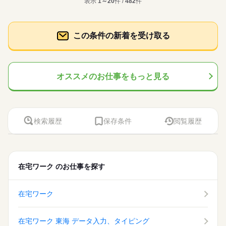
表示
1～20
件 /
482
件
経験やめざしたいキャリアに合うお仕事と 出会えます。
未経験OK☆人気のマイナビでのサポート事務です♪ご応募はお早
ジュール管理（専用システムを使用） ◆営業から依頼される資
続きを読む
在宅ワーク
大手企業
ブランクOK
産休・育休
ひとりで
みんなで
仕事の仕方
在宅ワーク
大手企業
ブランクOK
産休・育休
めにお願いします！9月～
料作成、ファイリングなど ＊わからないことはいつでも聞ける
時給 1,450円
給与
サービス関連
業界
社会保険制度
研修制度
資格支援
服装自由
土曜 日曜 祝日
休日・休暇
環境です。 ＊20～30代営業社員から仕事の依頼をされることが
詳しい募集要項をすべて見る
社会保険制度
研修制度
資格支援
服装自由
【月収例】時給1450円×7.5h×20日＝217500円＋交通費
多めです。
しずか
にぎやか
応募資格
職場の様子
禁煙・分煙
駅5分以内
バイク自転車
派遣活躍中
この条件の新着を受け取る
土日祝休み ※暦通り
禁煙・分煙
駅5分以内
バイク自転車
派遣活躍中
【交通費】弊社規定により月上限3万円支給です。 kkw_bcov210
お仕事の特徴
※未経験OK！
英語不要
6
英語不要
応募する
働く人の待遇向上
活かせるスキル
未経験OK☆人気のマイナビでのサポート事務です♪ご応募はお早
Word
Excel
活かせるスキル
給与UP
めにお願いします！9月～
時給 1,450円
給与
オススメのお仕事をもっと見る
Word
Excel
長期
期間・時間
詳しい募集要項をすべて見る
基本特徴
【月収例】時給1450円×7.5h×20日＝217500円＋交通費
9：15～17：45（休憩60分）
未経験OK
新卒・第二
20代活躍
30代活躍
続きを読む
【交通費】弊社規定により月上限3万円支給です。 kkw_bcov210
【残業】0時間／月間
6
【詳細】残業はありません。
募集条件
働く人の待遇向上
応募する
基本特徴
給与UP
検索履歴
保存条件
閲覧履歴
勤務先公開
交通費
1ヵ月以内にスタート
履歴書不要
募集条件
未経験OK
新卒・第二
20代活躍
30代活躍
長期
期間・時間
WEB登録
勤務先公開
交通費
1ヵ月以内にスタート
履歴書不要
土曜 日曜 祝日
休日・休暇
9：15～17：45（休憩60分）
WEB登録
土・日曜日・祝日休みです。※会社カレンダーによる長期休暇
就業時間・曜日
続きを読む
【残業】0時間／月間
があります。
就業時間・曜日
働き方・環境
残業なし
土日祝休
在宅ワーク
残業なし
のお仕事を探す
土日祝休
【詳細】残業はありません。
在宅ワーク
大手企業
ブランクOK
服装自由
働き方・環境
禁煙・分煙
駅5分以内
派遣活躍中
ルーティン
在宅ワーク
在宅ワーク
大手企業
ブランクOK
服装自由
土曜 日曜 祝日
休日・休暇
英語不要
PC不要
禁煙・分煙
駅5分以内
派遣活躍中
ルーティン
土・日曜日・祝日休みです。※会社カレンダーによる長期休暇
があります。
在宅ワーク 東海 データ入力、タイピング
英語不要
PC不要