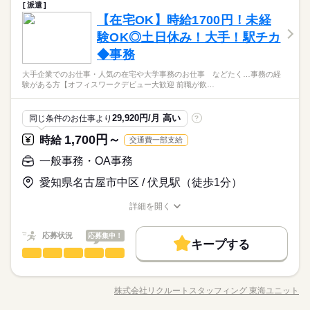
の方も まずはお気軽にご相談ください☆
派遣
◎大手監査法人のグループ会社にて事務のお仕事 ・請求書発行
応募資格
【在宅OK】時給1700円！未経
業務 ・データ入力 ・チェック業務 ・問い合わせ対応（メールの
しずか
にぎやか
職場の様子
み） ・マニュアル修正 ・庶務業務 ※電話対応はございません！
験OK◎土日休み！大手！駅チカ
オフィスワーク未経験OK！ ※社会人経験のある方 【オフィス
▼こちらのお仕事以外にも...▼ ・大手企業でのお仕事 ・人気の
【在宅OK】月2回出社【電話対応なし/コツコツ事務♪】【同時2
ワークデビュー大歓迎！】 前職が飲食やアパレルなどで オフィ
◆事務
在宅や大学事務のお仕事 など たくさんのお仕事の中からあな
続きを読む
名募集♪】
スワーク初挑戦！という 先輩方も多くいらっしゃいます！ オフ
サービス関連
業界
たのご希望に合わせて選べます♪ 09月、10月スタートのご希望
◇リクルートのスタッフさんも多数活躍中！
ィス未経験でもチャレンジできる お仕事が他にもたくさん♪ 就
大手企業でのお仕事・人気の在宅や大学事務のお仕事 などたく…事務の経
の方も まずはお気軽にご相談ください☆
◆業務に集中できる環境がオススメ◎
験がある方【オフィスワークデビュー大歓迎 前職が飲…
業前にも、オンラインでの研修など サポート体制も整えていま
続きを読む
◇勤続年数多いいスタッフさん多数♪
応募資格
すので 安心してご応募ください◎
オフィスワーク未経験OK！ ※社会人経験のある方 【オフィス
29,920円/月 高い
同じ条件のお仕事より
?
時給 1,550円～
給与
【在宅OK】月2回出社【電話対応なし/コツコツ事務♪】【同時2
ワークデビュー大歓迎！】 前職が飲食やアパレルなどで オフィ
詳しい募集要項をすべて見る
お仕事の特徴
1,700円～
名募集♪】
時給
交通費一部支給
スワーク初挑戦！という 先輩方も多くいらっしゃいます！ オフ
交通費 1ヵ月3万円を上限として実費支給 月収例 21万7000円 時
◇リクルートのスタッフさんも多数活躍中！
ィス未経験でもチャレンジできる お仕事が他にもたくさん♪ 就
働く人の待遇向上
給1550円×実働7h×週5日×4週 ※月収例を保証するものではあり
一般事務・OA事務
◆業務に集中できる環境がオススメ◎
業前にも、オンラインでの研修など サポート体制も整えていま
続きを読む
ません。 ※給与即受取りサービス利用可（利用条件有） ha_rs_
高収入
応募する
◇勤続年数多いいスタッフさん多数♪
すので 安心してご応募ください◎
愛知県名古屋市中区 / 伏見駅（徒歩1分）
001
基本特徴
続きを読む
時給 1,550円～
給与
詳細を開く
未経験OK
新卒・第二
40代活躍
詳しい募集要項をすべて見る
続きを読む
職種/応募資格
お仕事の特徴
給与/時間/休日
交通費 1ヵ月3万円を上限として実費支給 月収例 21万7000円 時
募集条件
働く人の待遇向上
基本特徴
長期
期間・時間
応募状況
高収入
応募集中！
給1550円×実働7h×週5日×4週 ※月収例を保証するものではあり
キープする
ません。 ※給与即受取りサービス利用可（利用条件有） ha_rs_
交通費
1ヵ月以内にスタート
勤務地固定
募集条件
主婦・主夫
未経験OK
一般事務・OA事務
新卒・第二
40代活躍
09：30-17：30（休憩60分）実働7時間00分
職種
応募する
男性
女性
男女の割合
001
※残業時間：月0時間～5時間程度。■通常はあまり発生しません
履歴書不要
交通費
1ヵ月以内にスタート
WEB登録
勤務地固定
主婦・主夫
◎社内向けマニュアルの作成業務 ・サービス概要書の作成・説
続きを読む
♪
明会実施 ・オペレーター向けFAQ作成 ・入電分析・分析結果か
履歴書不要
WEB登録
就業時間・曜日
※繁忙期の2月-3月は1日1時間程度残業をお願いする可能性がご
株式会社リクルートスタッフィング 東海ユニット
ひとりで
みんなで
仕事の仕方
続きを読む
職種/応募資格
お仕事の特徴
給与/時間/休日
らの改善活動 ・お客様向けFAQ・チャットの運営（外部サイ
就業時間・曜日
働き方・環境
ざいます！
続きを読む
残10未満
土日祝休
残10未満
土日祝休
ト） ・データ入力 ・マニュアル作成 ・調整業務 ・庶務業務 ≪