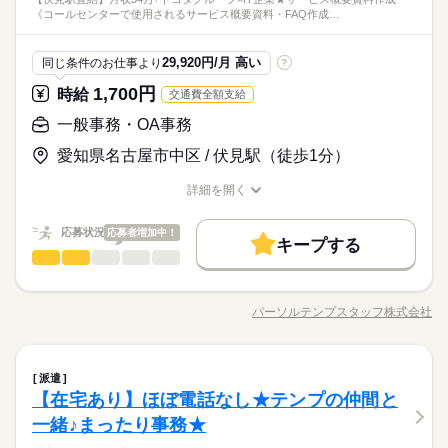
ータの集計 ▼月報や管理資料の作成 ▼各種管理表の更新・メン
続きを読む
ん！ ＼こんな方におすすめ！／ ・数字を扱う仕事が好き ・コツ
ひとりで
みんなで
ツイベントの割引
仕事の仕方
《コールセンターで使用されるサービス概要資料・FAQ作成…
♪ 【福利厚生】 大手アイシングループならではの 安心の待遇・
の在宅勤務OK（在宅手当あり/1日200円） ＊「自分のペースで
テナンス ▼社内システムへのデータ入力・更新 ▼データ内容の
社会保険制度
土曜 日曜
研修制度
資格支援
服装自由
休日・休暇
コツと正確に作業を進めることが好き ・落ち着いた環境で長く
メーカー関連
業界
働きやすさが魅力！ ・アイシン健康保険組合に加入 社会保険
進めやすい」×「困った時は相談できる」が嬉しい！ ＊当社スタ
確認やチェック業務 ▼リスト作成や資料作成サポート ▼備品管
働きたい ⌒⌒⌒⌒⌒⌒⌒⌒⌒⌒⌒⌒ ★まずは、エントリー！ →
続きを読む
土日休み（ＧＷ・夏季・冬季長期休暇あり）＊年間休日121日、
禁煙・分煙
車OK
社員食堂
派遣活躍中
ルーティン
料の負担が少なく手取りもアップ◎ ・社会保険完備 ・残業時は
ッフも複数名活躍中です♪
理や発注などの部門サポート ＊月初は実績データの集計や取り
しずか
にぎやか
応募資格
職場の様子
確認後、弊社より連絡 →派遣登録（WEB面談） →社内選考（3
29,920円/月 高い
同じ条件のお仕事より
?
トヨタカレンダー
時給30％UP！ ・福利厚生補助あり （年間6,000円／自由に使え
続きを読む
まとめ、 月中はデータ更新やチェック業務が中心！ ＊決まっ
日程度） →職場見学 →お仕事決定！
・社会人経験がある方 ・Excel：数値の合計やフィルターなど、
るお金） ・会員制福利厚生サービス加入 ・保養所・ホテル利用
たフォーマットや手順あり！
1,700円
時給
交通費全額支給
時給 1,550円～1,650円
給与
基本操作ができればOK └いちから関数を組むことはありませ
可 ・国内・海外の個人旅行補助 ・車輛紹介制度 ・その他スポー
詳しい募集要項をすべて見る
＊水日祝休みor火水休みが選べる◎ ＊慣れてきたら、週2日程度
ん！ ＼こんな方におすすめ！／ ・数字を扱う仕事が好き ・コツ
一般事務・OA事務
ツイベントの割引
【月収例】248,000円（1,550円×8時間×20日）
お仕事の特徴
の在宅勤務OK（在宅手当あり/1日200円） ＊「自分のペースで
コツと正確に作業を進めることが好き ・落ち着いた環境で長く
【交通費】日額実費×勤務日数
進めやすい」×「困った時は相談できる」が嬉しい！ ＊当社スタ
愛知県名古屋市中区 / 伏見駅（徒歩1分）
働く人の待遇向上
働きたい ⌒⌒⌒⌒⌒⌒⌒⌒⌒⌒⌒⌒ ★まずは、エントリー！ →
続きを読む
ッフも複数名活躍中です♪
応募する
確認後、弊社より連絡 →派遣登録（WEB面談） →社内選考（3
高収入
続きを読む
詳細を開く
日程度） →職場見学 →お仕事決定！
長期
期間・時間
職種/応募資格
お仕事の特徴
給与/時間/休日
基本特徴
時給 1,550円～1,650円
給与
詳しい募集要項をすべて見る
9：00～18：00（休憩60分）
応募状況
応募者増加中！
未経験OK
新卒・第二
20代活躍
30代活躍
40代活躍
続きを読む
【月収例】248,000円（1,550円×8時間×20日）
キープする
【残業】月5～10時間前後
一般事務・OA事務
職種
【交通費】日額実費×勤務日数
低い
高い
多い年齢層
募集条件
働く人の待遇向上
基本特徴
高収入
【伏見駅直結】月収34万↑トヨタグループ×IT企業★サービス概
応募する
交通費
即日スタート
勤務地固定
主婦・主夫
未経験OK
新卒・第二
20代活躍
30代活躍
40代活躍
要資料作成《コールセンターで使用されるサービス概要資料・F
水曜 日曜 祝日
休日・休暇
パーソルテンプスタッフ株式会社
男性
女性
男女の割合
募集条件
長期
期間・時間
職種/応募資格
お仕事の特徴
給与/時間/休日
AQ作成メイン》 ●関連自動車メーカーから来る新サービスの資
履歴書不要
WEB登録
WEB選考完結
子連れ選考可
続きを読む
（1）月火木金土の勤務／水日祝休み （2）月木金土日祝の勤務
料確認 ●社内向けに概要資料・FAQ作成（PowerPointにて） ●資
交通費
即日スタート
勤務地固定
主婦・主夫
9：00～18：00（休憩60分）
／火水休み（祝日の代わりに月1～2回木曜休み） ◎夏季（5日
就業時間・曜日
続きを読む
料に関する説明会運営（オンライン：チーム6～7名で対応） ●
続きを読む
【残業】月5～10時間前後
ひとりで
みんなで
仕事の仕方
程）・年末年始休暇（7～10日程）あり ◎年間休日121日 ★有給
履歴書不要
WEB登録
WEB選考完結
子連れ選考可
一般事務・OA事務
職種
入電内容のデータ分析（Excel）、関係会社・部署との調整など
残10未満
平日休み
家庭都合休可
派遣
低い
高い
多い年齢層
休暇も取得しやすい環境です★
IT・通信関連
業界
就業時間・曜日
【研修あり＆チーム制で対応】簡単な業務から順番に教えてく
残10未満
平日休み
家庭都合休可
【在宅あり】ほぼ電話なし★テンプの仲間と
【伏見駅直結】月収34万↑トヨタグループ×IT企業★サービス概
続きを読む
働き方・環境
れます！
働き方・環境
しずか
にぎやか
応募資格
職場の様子
要資料作成《コールセンターで使用されるサービス概要資料・F
水曜 日曜 祝日
休日・休暇
一緒♪まったり事務★
男性
女性
男女の割合
在宅ワーク
大手企業
ブランクOK
産休・育休
AQ作成メイン》 ●関連自動車メーカーから来る新サービスの資
在宅ワーク
大手企業
ブランクOK
産休・育休
◆未経験者歓迎！ 経験のない方も 学んで活躍できる環境です！
続きを読む