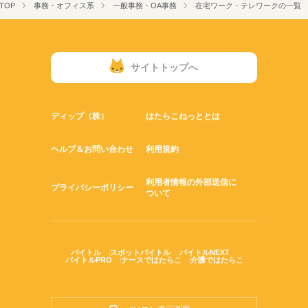
TOP
事務・オフィス系
一般事務・OA事務
在宅ワーク・テレワークの一覧
サイトトップへ
ディップ（株）
はたらこねっととは
ヘルプ＆お問い合わせ
利用規約
利用者情報の外部送信に
プライバシーポリシー
ついて
バイトル
スポットバイトル
バイトルNEXT
バイトルPRO
ナースではたらこ
介護ではたらこ