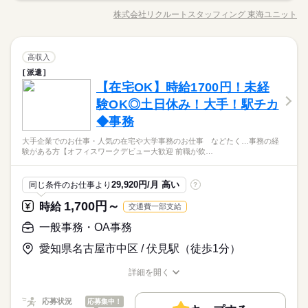
めですが、業務量や繁忙期に月20時間以上の残業が発生すると
・見積作成（システムやExcel使用） ・納期調整（グループ会社
履歴書不要
WEB登録
就業時間・曜日
きもございます。
株式会社リクルートスタッフィング 東海ユニット
続きを読む
ひとりで
みんなで
仕事の仕方
職種/応募資格
お仕事の特徴
給与/時間/休日
とのやり取り） ・電話/メール対応 ・庶務業務 ▼こちらのお仕
就業時間・曜日
働き方・環境
残20未満
続きを読む
残20未満
事以外にも...▼ ・大手企業でのお仕事 ・人気の在宅や大学事務
長期
期間・時間
在宅ワーク
大手企業
産休・育休
社会保険制度
のお仕事 など たくさんのお仕事の中からあなたのご希望に合
続きを読む
しずか
にぎやか
働き方・環境
職場の様子
土曜 日曜
休日・休暇
一般事務・OA事務
08：45-17：45（休憩60分）実働8時間00分
職種
わせて選べます♪ 09月、10月スタートのご希望の方も まずはお
高収入
研修制度
資格支援
日払い
禁煙・分煙
駅5分以内
男性
女性
男女の割合
商社関連
業界
在宅ワーク
大手企業
産休・育休
社会保険制度
※残業時間：月10時間～19時間程度。■就業開始当初は残業少な
気軽にご相談ください☆
週休2日のお仕事です。
派遣
◎通信機器やソフトウェアを扱う商社にて事務をお願いします
英語不要
PC不要
電話なし
めですが、業務量や繁忙期に月20時間以上の残業が発生すると
応募資格
【在宅OK】時給1700円！未経
研修制度
資格支援
日払い
禁煙・分煙
駅5分以内
・見積作成（システムやExcel使用） ・納期調整（グループ会社
きもございます。
ひとりで
みんなで
仕事の仕方
とのやり取り） ・電話/メール対応 ・庶務業務 ▼こちらのお仕
験OK◎土日休み！大手！駅チカ
受発注を含む営業事務の経験がある方 【オフィスワークデビュ
英語不要
PC不要
電話なし
続きを読む
事以外にも...▼ ・大手企業でのお仕事 ・人気の在宅や大学事務
ー大歓迎！】 前職が飲食やアパレルなどで オフィスワーク初挑
◆事務
【在宅OK】週3出社【商社での事務】【残業少なめ♪うれしい服
のお仕事 など たくさんのお仕事の中からあなたのご希望に合
続きを読む
戦！という 先輩方も多くいらっしゃいます！ オフィス未経験で
しずか
にぎやか
職場の様子
土曜 日曜
休日・休暇
装自由】
わせて選べます♪ 09月、10月スタートのご希望の方も まずはお
もチャレンジできる お仕事が他にもたくさん♪ 就業前にも、オ
大手企業でのお仕事・人気の在宅や大学事務のお仕事 などたく…事務の経
商社関連
業界
◎新築のオフィスビル！駅直結
気軽にご相談ください☆
験がある方【オフィスワークデビュー大歓迎 前職が飲…
週休2日のお仕事です。
ンラインでの研修など サポート体制も整えていますので 安心し
続きを読む
◎同業務している方が多数いて安心
応募資格
てご応募ください◎
◎質問しやすい環境
受発注を含む営業事務の経験がある方 【オフィスワークデビュ
29,920円/月 高い
同じ条件のお仕事より
?
時給 1,650円～
給与
ー大歓迎！】 前職が飲食やアパレルなどで オフィスワーク初挑
詳しい募集要項をすべて見る
【在宅OK】週3出社【商社での事務】【残業少なめ♪うれしい服
1,700円～
時給
交通費一部支給
戦！という 先輩方も多くいらっしゃいます！ オフィス未経験で
交通費 1ヵ月3万円を上限として実費支給 月収例 25万5750円 時
お仕事の特徴
装自由】
もチャレンジできる お仕事が他にもたくさん♪ 就業前にも、オ
給1650円×実働7h30m×週5日×4週+残業5h ※月収例を保証するも
一般事務・OA事務
◎新築のオフィスビル！駅直結
働く人の待遇向上
ンラインでの研修など サポート体制も整えていますので 安心し
続きを読む
のではありません。 ※給与即受取りサービス利用可（利用条件
◎同業務している方が多数いて安心
応募する
てご応募ください◎
愛知県名古屋市中区 / 伏見駅（徒歩1分）
有） ha_rs_001
高収入
◎質問しやすい環境
続きを読む
基本特徴
時給 1,650円～
給与
詳細を開く
詳しい募集要項をすべて見る
職種/応募資格
お仕事の特徴
給与/時間/休日
未経験OK
40代活躍
続きを読む
交通費 1ヵ月3万円を上限として実費支給 月収例 25万5750円 時
長期
期間・時間
応募状況
応募集中！
給1650円×実働7h30m×週5日×4週+残業5h ※月収例を保証するも