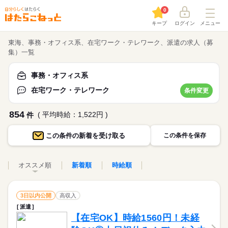
0
キープ
ログイン
メニュー
東海、事務・オフィス系、在宅ワーク・テレワーク、派遣の求人（募
集）一覧
事務・オフィス系
在宅ワーク・テレワーク
条件変更
854
( 平均時給：1,522円 )
件
この条件の
新着を受け取る
この条件を保存
オススメ順
新着順
時給順
3日以内公開
高収入
派遣
【在宅OK】時給1560円！未経