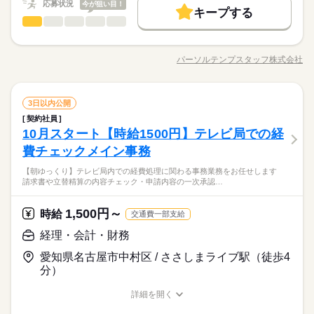
08：30～17：30（実働08：00、休憩01：00）
時給 1,450円～1,500円
募集条件
給与
応募状況
今が狙い目！
詳しい募集要項をすべて見る
キープする
【残業なし】
交通費
勤務地固定
主婦・主夫
履歴書不要
経理・会計・財務
月収例 232,000円～240,000円
職種
続きを読む
低い
高い
多い年齢層
WEB登録
時間相談◎【在宅あり｜土日祝休】開始日相談OK★のびのび働
基本特徴
土曜 日曜 祝日
休日・休暇
ける↑経理アシ ●決算・税務申請の手続き（書類作成など） ●会
応募する
パーソルテンプスタッフ株式会社
新卒・第二
20代活躍
30代活躍
40代活躍
50代活躍
ひとりで
みんなで
就業時間・曜日
長期
仕事の仕方
期間・時間
職種/応募資格
お仕事の特徴
給与/時間/休日
計・財務データのチェック ●税務申告内容のチェック ●経営に関
＜土日祝休み＞
募集条件
する資料作成やサポート業務 ●各種相談対応 ※どのお仕事をお
残業なし
残10未満
土日祝休
家庭都合休可
08：30～17：30（実働08：00、休憩01：00）
任せするのかは、適性やご希望に沿って相談可能です♪
続きを読む
交通費
勤務地固定
主婦・主夫
履歴書不要
【残業なし】
働き方・環境
経理・会計・財務
その他
業界
職種
3日以内公開
続きを読む
低い
高い
多い年齢層
WEB登録
在宅ワーク
ブランクOK
産休・育休
社会保険制度
契約社員
時間相談◎【在宅あり｜土日祝休】開始日相談OK★のびのび働
就業時間・曜日
10月スタート【時給1500円】テレビ局での経
応募資格
土曜 日曜 祝日
休日・休暇
ける↑経理アシ ●決算・税務申請の手続き（書類作成など） ●会
研修制度
資格支援
服装自由
禁煙・分煙
駅5分以内
ひとりで
みんなで
残業なし
残10未満
土日祝休
家庭都合休可
仕事の仕方
計・財務データのチェック ●税務申告内容のチェック ●経営に関
費チェックメイン事務
◆未経験者歓迎！ 経験のない方も 学んで活躍できる環境です！
＜土日祝休み＞
働き方・環境
バイク自転車
車OK
ルーティン
英語不要
する資料作成やサポート業務 ●各種相談対応 ※どのお仕事をお
土日祝休み＆残業なし◎
＼ハジメテさんも安心＊／ PCの基本操作から電話応対など ビ
【朝ゆっくり】テレビ局内での経費処理に関わる事務業務をお任せします
任せするのかは、適性やご希望に沿って相談可能です♪
続きを読む
私生活と両立しつつのびのびお仕事できる環境☆
在宅ワーク
ブランクOK
産休・育休
社会保険制度
ジネススキルの基礎を学べる研修が充実◎ スキルアップしたい
活かせるスキル
請求書や立替精算の内容チェック・申請内容の一次承認…
その他
業界
『経理経験』または『簿記資格』のどちらかがあればチャレン
方向けに おうちで受講できるe-ラーニングや 資格取得支援制度
研修制度
資格支援
服装自由
禁煙・分煙
駅5分以内
Excel
ジOK☆
もあります＊ 経験者向け～未経験者向け、 時短や扶養内勤務、
続きを読む
1,500円～
応募資格
時給
在宅/リモートワークなど 働き方もお気軽にご相談ください＊
バイク自転車
車OK
ルーティン
英語不要
交通費一部支給
活かせるスキル
Excel
◆未経験者歓迎！ 経験のない方も 学んで活躍できる環境です！
経理・会計・財務
お仕事の特徴
時給 1,450円～1,500円
給与
土日祝休み＆残業なし◎
＼ハジメテさんも安心＊／ PCの基本操作から電話応対など ビ
詳しい募集要項をすべて見る
私生活と両立しつつのびのびお仕事できる環境☆
愛知県名古屋市中村区 / ささしまライブ駅（徒歩4
ジネススキルの基礎を学べる研修が充実◎ スキルアップしたい
基本特徴
月収例 203,000円～210,000円
『経理経験』または『簿記資格』のどちらかがあればチャレン
分）
方向けに おうちで受講できるe-ラーニングや 資格取得支援制度
未経験OK
新卒・第二
20代活躍
30代活躍
40代活躍
ジOK☆
もあります＊ 経験者向け～未経験者向け、 時短や扶養内勤務、
続きを読む
応募する
詳細を開く
在宅/リモートワークなど 働き方もお気軽にご相談ください＊
50代活躍
長期
期間・時間
職種/応募資格
お仕事の特徴
給与/時間/休日