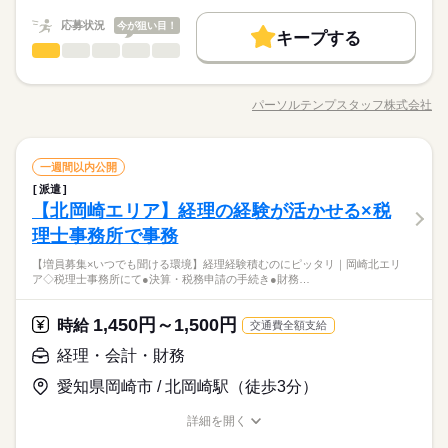
09：00～17：40（実働 07：40、休憩 01：00）
時給 1,500円
給与
詳しい募集要項をすべて見る
50代活躍
残業：月5～10時間
応募状況
今が狙い目！
月収例 230,100円+残業代
キープする
普段は定時です 月末月初だけ残業があります
募集条件
続きを読む
経理・会計・財務
職種
低い
高い
多い年齢層
勤務先公開
交通費
主婦・主夫
履歴書不要
基本特徴
【無料P完備＆駅チカ】経験や資格をいかせる★税理士事務所で
応募する
長期
期間・時間
休日・休暇
のオシゴト◎ ●決算・税務申請の手続き（書類作成など） ●会
WEB登録
未経験OK
新卒・第二
20代活躍
30代活躍
40代活躍
パーソルテンプスタッフ株式会社
ひとりで
みんなで
仕事の仕方
職種/応募資格
お仕事の特徴
給与/時間/休日
計・財務データのチェック ●税務申告内容のチェック ●経営に関
09：00～17：40（実働 07：40、休憩 01：00）
●土日祝休み 年末年始休みあり
50代活躍
する資料作成やサポート業務 ●各種相談対応 ※どのお仕事をお
就業時間・曜日
残業：月5～10時間
任せするのかは、適性やご希望に沿って相談可能です♪
続きを読む
募集条件
普段は定時です 月末月初だけ残業があります
残20未満
土日祝休
続きを読む
経理・会計・財務
その他
業界
職種
一週間以内公開
低い
高い
多い年齢層
勤務先公開
交通費
主婦・主夫
履歴書不要
働き方・環境
派遣
【無料P完備＆駅チカ】経験や資格をいかせる★税理士事務所で
WEB登録
【北岡崎エリア】経理の経験が活かせる×税
応募資格
休日・休暇
のオシゴト◎ ●決算・税務申請の手続き（書類作成など） ●会
在宅ワーク
大手企業
ブランクOK
社会保険制度
ひとりで
みんなで
就業時間・曜日
働き方・環境
仕事の仕方
残20未満
土日祝休
計・財務データのチェック ●税務申告内容のチェック ●経営に関
理士事務所で事務
◆未経験者歓迎！ 経験のない方も 学んで活躍できる環境です！
●土日祝休み 年末年始休みあり
研修制度
資格支援
服装自由
禁煙・分煙
駅5分以内
する資料作成やサポート業務 ●各種相談対応 ※どのお仕事をお
『経理経験』または『簿記資格』のどちらかがあればチャレン
在宅ワーク
大手企業
ブランクOK
社会保険制度
＼ハジメテさんも安心＊／ PCの基本操作から電話応対など ビ
【増員募集×いつでも聞ける環境】経理経験積むのにピッタリ｜岡崎北エリ
任せするのかは、適性やご希望に沿って相談可能です♪
続きを読む
ジOK☆
派遣活躍中
少人数
ルーティン
英語不要
PC不要
ジネススキルの基礎を学べる研修が充実◎ スキルアップしたい
ア◇税理士事務所にて●決算・税務申請の手続き●財務…
研修制度
資格支援
服装自由
禁煙・分煙
駅5分以内
その他
業界
経験・スキル・ご希望に合わせてお任せするので、無理なく始
方向けに おうちで受講できるe-ラーニングや 資格取得支援制度
められます♪
もあります＊ 経験者向け～未経験者向け、 時短や扶養内勤務、
続きを読む
派遣活躍中
少人数
ルーティン
英語不要
PC不要
土日祝休み＆残業なし◎
1,450円～1,500円
応募資格
時給
在宅/リモートワークなど 働き方もお気軽にご相談ください＊
交通費全額支給
◆未経験者歓迎！ 経験のない方も 学んで活躍できる環境です！
経理・会計・財務
時給 1,450円～1,500円
給与
『経理経験』または『簿記資格』のどちらかがあればチャレン
＼ハジメテさんも安心＊／ PCの基本操作から電話応対など ビ
詳しい募集要項をすべて見る
お仕事の特徴
ジOK☆
愛知県岡崎市 / 北岡崎駅（徒歩3分）
ジネススキルの基礎を学べる研修が充実◎ スキルアップしたい
月収例 232,000円～240,000円
経験・スキル・ご希望に合わせてお任せするので、無理なく始
方向けに おうちで受講できるe-ラーニングや 資格取得支援制度
基本特徴
められます♪
詳細を開く
もあります＊ 経験者向け～未経験者向け、 時短や扶養内勤務、
続きを読む
未経験OK
新卒・第二
20代活躍
30代活躍
40代活躍
職種/応募資格
お仕事の特徴
給与/時間/休日
応募する
土日祝休み＆残業なし◎
在宅/リモートワークなど 働き方もお気軽にご相談ください＊