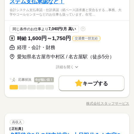
ステム支払承認など！
会計システム支払承認・仕訳承認（紙ベース請求書と突合をする…事務、大
学やコールセンターなどのお仕事も扱っています。在宅…
7,040円/月 高い
同じ条件のお仕事より
?
1,600円～1,750円
時給
交通費一部支給
経理・会計・財務
愛知県名古屋市中村区 / 名古屋駅（徒歩5分）
詳細を開く
職種/応募資格
お仕事の特徴
給与/時間/休日
応募状況
今が狙い目！
キープする
経理・会計・財務
職種
低い
高い
多い年齢層
残業ほぼナシが魅力的！駅近なのでアクセスも抜群です！
【お仕事の内容】部署からの問い合わせ対応（チャット・電話
株式会社スタッフサービス
男性
女性
男女の割合
職種/応募資格
お仕事の特徴
給与/時間/休日
あり）、会計システム支払承認・仕訳承認（紙ベース請求書と
続きを読む
突合をする／入力するのは営業）、口座マスタ登録（新規取引
先の口座登録作業）など。 ※月に２０％ほど在宅勤務可能。
続きを読む
ひとりで
みんなで
仕事の仕方
経理・会計・財務
職種
詳しくはお問い合わせください。 ▼こちらのお仕事のほかにも
高収入
低い
高い
多い年齢層
その他
業界
電話なしのコツコツ系データ入力や英語を使う事務、 大学やコ
正社員
残業ほぼナシが魅力的！駅近なのでアクセスも抜群です！
ールセンターなどのお仕事も扱っています。 在宅のお仕事があ
しずか
にぎやか