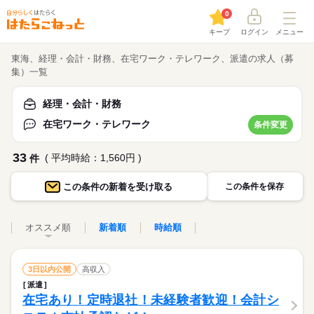
0
キープ
ログイン
メニュー
東海、経理・会計・財務、在宅ワーク・テレワーク、派遣の求人（募
集）一覧
経理・会計・財務
在宅ワーク・テレワーク
条件変更
33
( 平均時給：1,560円 )
件
この条件の
新着を受け取る
この条件を保存
オススメ順
新着順
時給順
3日以内公開
高収入
派遣
在宅あり！定時退社！未経験者歓迎！会計シ