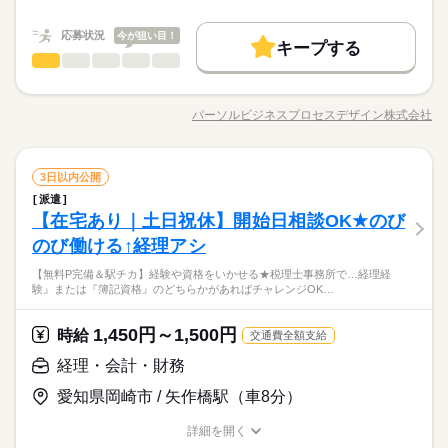
◆周りの方に自分からどんどん質問してお仕事すすめたい方にオ
職種/応募資格
お仕事の特徴
給与/時間/休日
続きを読む
高収入
ススメの環境
応募する
応募状況
今が狙い目！
長期
期間・時間
キープする
基本特徴
経理・会計・財務
職種
09：00～18：00（実働08：00、休憩01：00）
低い
高い
多い年齢層
時給 1,700円
給与
新卒・第二
20代活躍
30代活躍
40代活躍
続きを読む
詳しい募集要項をすべて見る
繁忙時に残業が発生する場合がありますができなくてもOKです
＼土日祝休み＆残業すくなめ／ていねいに教えてもらえる環
月収例 272,000円
9時半始業や17時半までの時短相談OKです
募集条件
働く人の待遇向上
境！コツコツ経理
基本特徴
高収入
パーソルビジネスプロセスデザイン株式会社
男性
女性
男女の割合
職種/応募資格
お仕事の特徴
給与/時間/休日
経理部門でのデータチェック・入力のお仕事です・立替金デー
交通費
即日スタート
勤務地固定
主婦・主夫
募集条件
新卒・第二
20代活躍
30代活躍
40代活躍
続きを読む
タチェック、入力・不備の際に確認連絡・社内押印申請・決算
応募する
長期
期間・時間
履歴書不要
交通費
即日スタート
WEB登録
勤務地固定
主婦・主夫
土曜 日曜 祝日
休日・休暇
サポート・郵便物の仕分け・発送、書類整理・ファイリング
ひとりで
みんなで
仕事の仕方
経理・会計・財務
職種
3日以内公開
09：00～18：00（実働08：00、休憩01：00）
低い
高い
多い年齢層
履歴書不要
WEB登録
完全土日祝休み
就業時間・曜日
サービス関連
業界
続きを読む
繁忙時に残業が発生する場合がありますができなくてもOKです
派遣
＼土日祝休み＆残業すくなめ／ていねいに教えてもらえる環
就業時間・曜日
残業なし
残10未満
土日祝休
家庭都合休可
しずか
にぎやか
【在宅あり｜土日祝休】開始日相談OK★のび
9時半始業や17時半までの時短相談OKです
応募資格
職場の様子
境！コツコツ経理
残業なし
残10未満
土日祝休
家庭都合休可
男性
女性
男女の割合
経理部門でのデータチェック・入力のお仕事です・立替金デー
のび働ける↑経理アシ
働き方・環境
●お仕事でPC入力の経験がある方 経理の経験は問いません！
続きを読む
働き方・環境
タチェック、入力・不備の際に確認連絡・社内押印申請・決算
フォーマット入力ができればOK！
在宅ワーク
ブランクOK
産休・育休
社会保険制度
未経験からスタートした先輩も活躍中チェック業務多めの事務
【無料P完備＆駅チカ】経験や資格をいかせる★税理士事務所で…経理経
土曜 日曜 祝日
休日・休暇
サポート・郵便物の仕分け・発送、書類整理・ファイリング
在宅ワーク
ブランクOK
産休・育休
社会保険制度
受託しているプロジェクト内で就業します。
ひとりで
みんなで
仕事の仕方
験』または『簿記資格』のどちらかがあればチャレンジOK…
のお仕事♪社員の方は優しく、一緒に働くメンバーは穏やかな方
研修制度
資格支援
服装自由
禁煙・分煙
駅5分以内
完全土日祝休み
研修制度
資格支援
服装自由
禁煙・分煙
駅5分以内
サービス関連
業界
が多いです
派遣活躍中
少人数
英語不要
☆土日祝休み！残業は繁忙日だけ♪
派遣活躍中
1,450円～1,500円
少人数
英語不要
しずか
にぎやか
応募資格
時給
職場の様子
交通費全額支給
時給 1,500円
給与
詳しい募集要項をすべて見る
活かせるスキル
Word
Excel
活かせるスキル
●お仕事でPC入力の経験がある方 経理の経験は問いません！
経理・会計・財務
月収例 230,100円+残業代
フォーマット入力ができればOK！
Word
Excel
お仕事の特徴
未経験からスタートした先輩も活躍中チェック業務多めの事務
愛知県岡崎市 / 矢作橋駅（車8分）
受託しているプロジェクト内で就業します。
のお仕事♪社員の方は優しく、一緒に働くメンバーは穏やかな方
応募する
基本特徴
長期
期間・時間
が多いです
詳細を開く
未経験OK
新卒・第二
20代活躍
30代活躍
40代活躍
☆土日祝休み！残業は繁忙日だけ♪
職種/応募資格
お仕事の特徴
給与/時間/休日