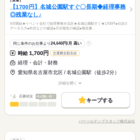
派遣
09：00-18：00（休憩70分）実働7時間50分
時間相談◎イベント会社で経理事務＠北区★名城公園駅すぐ★1
土・日・祝日休みの週休2日のお仕事です。
研修制度
資格支援
日払い
禁煙・分煙
派遣活躍中
【1700円】名城公園駅すぐ〇長期◆経理事務
応募資格
※残業時間：月5時間～15時間程度。■月末月初に発生しやすい
700円 ●仕訳のデータ入力 ●科目などの確認 ●月次報告の確認 ●
研修制度
資格支援
日払い
禁煙・分煙
派遣活躍中
男性
女性
男女の割合
英語不要
PC不要
電話なし
です。
報告書の作成 ●各種サポート業務 ●電話・メール対応
◎残業なし♪
●経理の経験または日商簿記2級以上の資格をお持ちの方 ●月次
続きを読む
英語不要
PC不要
電話なし
決算に少しでも携わっていた方は業務にスムーズに慣れていた
◆周りの方に自分からどんどん質問してお仕事すすめたい方に
9月開始★イベント会社で経理事務＠北区★名城公園駅すぐ★1700円●仕訳の
続きを読む
だけます 【Word】 文書入力・修正 【Excel】 文字入力・修正 f
ひとりで
みんなで
仕事の仕方
データ入力●科目などの確認●月次報告の確認●報告書…
オススメの環境
土曜 日曜 祝日
休日・休暇
reee会計システムをメインで使用します
建築・土木・不動産関連
業界
◆業務になれたら週1回の在宅を取れます
続きを読む
土・日・祝日休みの週休2日のお仕事です。
◆18時までの相談も可能です
応募資格
24,640円/月 高い
同じ条件のお仕事より
?
●経理の経験または日商簿記2級以上の資格をお持ちの方 ●月次
1,700円
時給
交通費全額支給
時給 1,700円
給与
決算に少しでも携わっていた方は業務にスムーズに慣れていた
詳しい募集要項をすべて見る
お仕事の特徴
◆周りの方に自分からどんどん質問してお仕事すすめたい方に
だけます 【Word】 文書入力・修正 【Excel】 文字入力・修正 f
経理・会計・財務
月収例 255,000円
オススメの環境
働く人の待遇向上
reee会計システムをメインで使用します
◆業務になれたら週1回の在宅を取れます
愛知県名古屋市北区 / 名城公園駅（徒歩2分）
続きを読む
高収入
◆18時までの相談も可能です
応募する
長期
期間・時間
詳細を開く
基本特徴
職種/応募資格
お仕事の特徴
給与/時間/休日
09：00～17：30（実働07：30、休憩01：00）
時給 1,700円
給与
新卒・第二
20代活躍
30代活躍
40代活躍
続きを読む
詳しい募集要項をすべて見る
繁忙時に残業が発生する場合がありますができなくてもOKです
応募状況
今が狙い目！
月収例 255,000円
キープする
18時までの相談OKです
募集条件
働く人の待遇向上
基本特徴
高収入
経理・会計・財務
職種
低い
高い
多い年齢層
交通費
即日スタート
勤務地固定
主婦・主夫
募集条件
新卒・第二
20代活躍
30代活躍
40代活躍
9月開始★イベント会社で経理事務＠北区★名城公園駅すぐ★17
応募する
長期
期間・時間
00円 ●仕訳のデータ入力 ●科目などの確認 ●月次報告の確認 ●報
履歴書不要
交通費
即日スタート
WEB登録
勤務地固定
主婦・主夫
土曜 日曜 祝日
休日・休暇
パーソルテンプスタッフ株式会社
男性
女性
男女の割合
職種/応募資格
お仕事の特徴
給与/時間/休日
告書の作成 ●各種サポート業務 ●電話・メール対応
09：00～17：30（実働07：30、休憩01：00）
履歴書不要
WEB登録
続きを読む
完全土日祝休み
就業時間・曜日
続きを読む
繁忙時に残業が発生する場合がありますができなくてもOKです
就業時間・曜日
続きを読む
残業なし
残10未満
土日祝休
家庭都合休可
18時までの相談OKです
ひとりで
みんなで
仕事の仕方