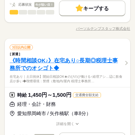
長期
期間・時間
50代活躍
応募状況
今が狙い目！
キープする
08：30～17：30（実働08：00、休憩01：00）
時給 1,450円～1,500円
給与
経理・会計・財務
職種
募集条件
詳しい募集要項をすべて見る
続きを読む
【残業なし】
低い
高い
多い年齢層
月収例 232,000円～240,000円
【時間相談OK！】9：00～17：00の勤務もOKです◎
交通費
勤務地固定
主婦・主夫
履歴書不要
【増員募集×いつでも聞ける環境】経理経験積むのにピッタリ｜
基本特徴
岡崎北エリア ◇税理士事務所にて ●決算・税務申請の手続き ●
WEB登録
パーソルテンプスタッフ株式会社
未経験OK
新卒・第二
20代活躍
30代活躍
40代活躍
ひとりで
みんなで
仕事の仕方
職種/応募資格
お仕事の特徴
給与/時間/休日
財務、会計業務 ●税務全般のチェック、申告、相談対応 ★どの
応募する
長期
期間・時間
土曜 日曜 祝日
休日・休暇
お仕事をお任せするのかは、適性やご希望に沿って相談可能で
50代活躍
就業時間・曜日
す。
続きを読む
募集条件
08：30～17：30（実働08：00、休憩01：00）
【土日祝休み】
残業なし
残10未満
土日祝休
家庭都合休可
経理・会計・財務
その他
業界
職種
3日以内公開
続きを読む
【残業なし】
低い
高い
多い年齢層
交通費
勤務地固定
主婦・主夫
履歴書不要
【時間相談OK！】9：00～17：00の勤務もOKです◎
派遣
働き方・環境
【増員募集×いつでも聞ける環境】経理経験積むのにピッタリ｜
WEB登録
《時間相談OK♪》在宅あり○長期◎税理士事
応募資格
岡崎北エリア ◇税理士事務所にて ●決算・税務申請の手続き ●
在宅ワーク
ブランクOK
産休・育休
社会保険制度
ひとりで
みんなで
仕事の仕方
就業時間・曜日
財務、会計業務 ●税務全般のチェック、申告、相談対応 ★どの
務所でのオシゴト◆
経理業務のご経験がある方
研修制度
資格支援
服装自由
禁煙・分煙
土曜 日曜 祝日
休日・休暇
お仕事をお任せするのかは、適性やご希望に沿って相談可能で
＼土日祝休みがうれしい！
残業なし
残10未満
土日祝休
家庭都合休可
【Excel】
在宅あり｜土日祝休】開始日相談OK★のびのび働ける↑経理アシ…辺に飲食
す。
続きを読む
のびのび働ける事務所でのお仕事です／
文字入力・修正
働き方・環境
バイク自転車
車OK
ルーティン
英語不要
【土日祝休み】
店が多い◆喫煙環境：禁煙（敷地内/屋内 税理士事務所…
その他
業界
●業界経験は不問！
フォーマット入力が出来ればOK！
在宅ワーク
ブランクOK
産休・育休
社会保険制度
経験年数も問いません！
活かせるスキル
経理のお仕事ご希望の方必見
1,450円～1,500円
応募資格
時給
研修制度
資格支援
服装自由
禁煙・分煙
交通費全額支給
Excel
時給 1,450円～1,500円
給与
経理業務のご経験がある方
バイク自転車
車OK
ルーティン
英語不要
経理・会計・財務
詳しい募集要項をすべて見る
＼土日祝休みがうれしい！
【Excel】
活かせるスキル
月収例 232,000円～240,000円
Excel
お仕事の特徴
のびのび働ける事務所でのお仕事です／
愛知県岡崎市 / 矢作橋駅（車8分）
文字入力・修正
●業界経験は不問！
フォーマット入力が出来ればOK！
基本特徴
応募する
経験年数も問いません！
詳細を開く
長期
期間・時間
新卒・第二
20代活躍
30代活躍
40代活躍
50代活躍
職種/応募資格
お仕事の特徴
給与/時間/休日
経理のお仕事ご希望の方必見