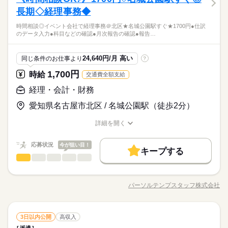
就業時間・曜日
残10未満
土日祝休
家庭都合休可
男性
女性
男女の割合
ん ※経理未経験の方でも可能なルーチンワーク！ ▼こちらのお
長期◇経理事務◆
働き方・環境
事務の経験がある方 【オフィスワークデビュー大歓迎！】 前職
続きを読む
働き方・環境
土曜 日曜 祝日
休日・休暇
仕事以外にも...▼ ・大手企業でのお仕事 ・人気の在宅や大学事
が飲食やアパレルなどで オフィスワーク初挑戦！という 先輩方
在宅ワーク
大手企業
ブランクOK
産休・育休
【在宅OK】週3-4出社【経理未経験OK◎コツコツ電話応対な
時間相談◎イベント会社で経理事務＠北区★名城公園駅すぐ★1700円●仕訳
務のお仕事 など たくさんのお仕事の中からあなたのご希望に
在宅ワーク
大手企業
ブランクOK
産休・育休
続きを読む
も多くいらっしゃいます！ オフィス未経験でもチャレンジでき
ひとりで
みんなで
仕事の仕方
●土日祝日休み
のデータ入力●科目などの確認●月次報告の確認●報告…
し！】
合わせて選べます♪ 09月、10月スタートのご希望の方も まずは
社会保険制度
研修制度
資格支援
服装自由
る お仕事が他にもたくさん♪ 就業前にも、オンラインでの研修
社会保険制度
研修制度
資格支援
服装自由
インターネット・Web関連
業界
◆人気エリア◎名駅より地下直結！
お気軽にご相談ください☆
など サポート体制も整えていますので 安心してご応募ください
続きを読む
禁煙・分煙
駅5分以内
派遣活躍中
ルーティン
◆大手企業
禁煙・分煙
駅5分以内
派遣活躍中
ルーティン
しずか
にぎやか
応募資格
職場の様子
◎
24,640円/月 高い
同じ条件のお仕事より
?
◆IT関連会社での就業◎弊社スタッフも活躍中の企業
英語不要
英語不要
事務の経験がある方 【オフィスワークデビュー大歓迎！】 前職
1,700円
時給
交通費全額支給
時給 1,500円～
給与
が飲食やアパレルなどで オフィスワーク初挑戦！という 先輩方
活かせるスキル
Excel
詳しい募集要項をすべて見る
活かせるスキル
【在宅OK】週3-4出社【経理未経験OK◎コツコツ電話応対な
も多くいらっしゃいます！ オフィス未経験でもチャレンジでき
経理・会計・財務
交通費 1ヵ月3万円を上限として実費支給 月収例 24万3750円 時
お仕事の特徴
し！】
Excel
る お仕事が他にもたくさん♪ 就業前にも、オンラインでの研修
給1500円×実働7h50m×週5日×4週+残業5h ※月収例を保証するも
◆人気エリア◎名駅より地下直結！
愛知県名古屋市北区 / 名城公園駅（徒歩2分）
基本特徴
など サポート体制も整えていますので 安心してご応募ください
続きを読む
のではありません。 ※給与即受取りサービス利用可（利用条件
◆大手企業
応募する
◎
有） ha_rs_001
未経験OK
20代活躍
30代活躍
40代活躍
◆IT関連会社での就業◎弊社スタッフも活躍中の企業
詳細を開く
続きを読む
職種/応募資格
お仕事の特徴
給与/時間/休日
募集条件
時給 1,500円～
給与
詳しい募集要項をすべて見る
応募状況
今が狙い目！
交通費
勤務地固定
主婦・主夫
履歴書不要
続きを読む
交通費 1ヵ月3万円を上限として実費支給 月収例 24万3750円 時
キープする
長期
期間・時間
経理・会計・財務
職種
給1500円×実働7h50m×週5日×4週+残業5h ※月収例を保証するも
低い
高い
WEB登録
多い年齢層
基本特徴
未経験OK
20代活躍
30代活躍
40代活躍
のではありません。 ※給与即受取りサービス利用可（利用条件
09：00-18：00（休憩70分）実働7時間50分
時間相談◎イベント会社で経理事務＠北区★名城公園駅すぐ★1
応募する
募集条件
就業時間・曜日
有） ha_rs_001
※残業時間：月5時間～15時間程度。■月末月初に発生しやすい
700円 ●仕訳のデータ入力 ●科目などの確認 ●月次報告の確認 ●
パーソルテンプスタッフ株式会社
男性
続きを読む
女性
男女の割合
交通費
勤務地固定
主婦・主夫
履歴書不要
です。
職種/応募資格
お仕事の特徴
給与/時間/休日
報告書の作成 ●各種サポート業務 ●電話・メール対応
残20未満
土日祝休
続きを読む
WEB登録
働き方・環境
続きを読む
続きを読む
ひとりで
みんなで
仕事の仕方
就業時間・曜日
働き方・環境
残20未満
土日祝休
長期
期間・時間
経理・会計・財務
職種
3日以内公開
高収入
土曜 日曜 祝日
休日・休暇
在宅ワーク
大手企業
産休・育休
社会保険制度
低い
高い
多い年齢層
建築・土木・不動産関連
業界
在宅ワーク
大手企業
産休・育休
社会保険制度