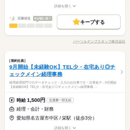
応募する
基本特徴
さい◎
詳細を開く
続きを読む
未経験OK
40代活躍
職種/応募資格
お仕事の特徴
給与/時間/休日
続きを読む
時給 1,750円～
給与
詳しい募集要項をすべて見る
募集条件
働く人の待遇向上
応募状況
基本特徴
今が狙い目！
高収入
未経験OK
40代活躍
交通費 1ヵ月3万円を上限として実費支給 月収例 32万3750円 時
キープする
長期
期間・時間
募集条件
勤務先公開
経理・会計・財務
交通費
勤務地固定
主婦・主夫
職種
給1750円×実働8h×週5日×4週+残業20h ※月収例を保証するもの
低い
高い
多い年齢層
ではありません。 ha_rs_001
勤務先公開
交通費
勤務地固定
主婦・主夫
08：30-17：30（休憩60分）実働8時間00分
【名城公園】風通しのいい職場◎仕訳と月次決算の処理がメイ
履歴書不要
WEB登録
応募する
※残業時間：月20時間～20時間程度。
ンの経理 ●仕訳のデータ入力 ●科目などの確認 ●月次報告の確認
履歴書不要
WEB登録
パーソルテンプスタッフ株式会社
男性
続きを読む
女性
男女の割合
就業時間・曜日
職種/応募資格
お仕事の特徴
給与/時間/休日
続きを読む
●報告書の作成 ●各種サポート業務 ●電話・メール対応
就業時間・曜日
働き方・環境
続きを読む
残20以上
残20以上
続きを読む
在宅ワーク
土曜 日曜
大手企業
産休・育休
社会保険制度
休日・休暇
ひとりで
みんなで
仕事の仕方
長期
働き方・環境
期間・時間
経理・会計・財務
職種
契約社員
低い
高い
多い年齢層
週休2日のお仕事です。
研修制度
資格支援
禁煙・分煙
車OK
社員食堂
建築・土木・不動産関連
業界
9月開始【未経験OK】TEL少・在宅あり◎チ
在宅ワーク
大手企業
産休・育休
社会保険制度
08：30-17：30（休憩60分）実働8時間00分
【名城公園】風通しのいい職場◎仕訳と月次決算の処理がメイ
英語不要
PC不要
応募資格
※残業時間：月20時間～20時間程度。
ンの経理 ●仕訳のデータ入力 ●科目などの確認 ●月次報告の確認
ェックメイン経理事務
研修制度
資格支援
禁煙・分煙
車OK
社員食堂
男性
女性
男女の割合
●報告書の作成 ●各種サポート業務 ●電話・メール対応
●経理の経験または日商簿記2級以上の資格をお持ちの方 ●月次
続きを読む
英語不要
PC不要
経理経理部門でのデータチェック・入力のお仕事です・立替金デ…9月開始
決算に少しでも携わっていた方は業務にスムーズに慣れていた
【未経験OK】TEL少・在宅あり◎チェックメイン経理事務 …
◆業務になれたら週1回の在宅を取れます
続きを読む
土曜 日曜
休日・休暇
だけます 【Word】 文書入力・修正 【Excel】 文字入力・修正 f
ひとりで
みんなで
仕事の仕方
◆17時半までの時短相談も可能です
reee会計システムをメインで使用します
週休2日のお仕事です。
建築・土木・不動産関連
業界
◆周りの方に自分からどんどん質問してお仕事すすめたい方にオ
1,500円
時給
続きを読む
交通費一部支給
ススメの環境
応募資格
経理・会計・財務
●経理の経験または日商簿記2級以上の資格をお持ちの方 ●月次
時給 1,700円
給与
愛知県名古屋市中区 / 栄駅（徒歩3分）
決算に少しでも携わっていた方は業務にスムーズに慣れていた
詳しい募集要項をすべて見る
お仕事の特徴
◆業務になれたら週1回の在宅を取れます
だけます 【Word】 文書入力・修正 【Excel】 文字入力・修正 f
月収例 272,000円
◆17時半までの時短相談も可能です
働く人の待遇向上
詳細を開く
reee会計システムをメインで使用します