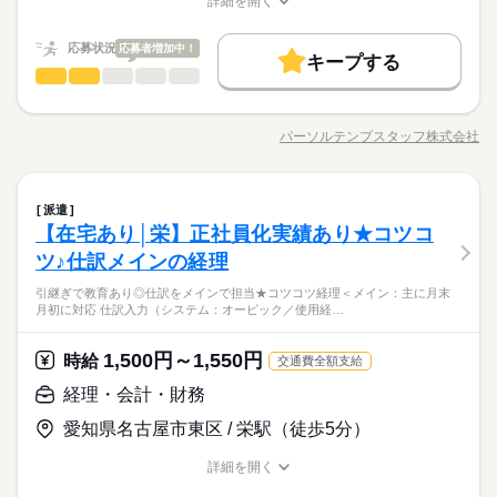
履歴書不要
WEB登録
詳細を開く
就業時間・曜日
続きを読む
職種/応募資格
お仕事の特徴
給与/時間/休日
就業時間・曜日
働き方・環境
残10未満
残10未満
長期
期間・時間
応募状況
応募者増加中！
在宅ワーク
土曜 日曜
産休・育休
社会保険制度
研修制度
休日・休暇
キープする
働き方・環境
経理・会計・財務
職種
09：00-18：00（休憩60分）実働8時間00分
男性
女性
週休2日のお仕事です。
資格支援
日払い
禁煙・分煙
駅5分以内
車OK
男女の割合
在宅ワーク
産休・育休
社会保険制度
研修制度
※残業時間：月5時間～9時間程度。■月初稼働日4-5日くらいま
【正社員めざそう！】経験いかしてキャリアも磨ける★経理・
英語不要
PC不要
でが忙しくなります。
財務★＠豊橋 ●仕訳入力、伝票起票 ●売掛・買掛金の管理 ●法人
資格支援
日払い
禁煙・分煙
駅5分以内
車OK
パーソルテンプスタッフ株式会社
ひとりで
みんなで
仕事の仕方
職種/応募資格
お仕事の特徴
給与/時間/休日
税の申告、事業計画立案のサポート ●決算業務（月次・四半期・
続きを読む
英語不要
PC不要
半期・年次） ●会計処理のルール整備、社内メンバーへ指示・指
土曜 日曜
休日・休暇
導（仕訳・勘定科目など） ※できることから徐々にお任せ ★ゆ
続きを読む
しずか
にぎやか
職場の様子
経理・会計・財務
職種
くゆくは財務・経営分析など携われます♪
派遣
男性
女性
週休2日のお仕事です。
男女の割合
サービス関連
業界
【在宅あり│栄】正社員化実績あり★コツコ
【正社員めざそう！】経験いかしてキャリアも磨ける★経理・
応募資格
財務★＠豊橋 ●仕訳入力、伝票起票 ●売掛・買掛金の管理 ●法人
ツ♪仕訳メインの経理
ひとりで
みんなで
仕事の仕方
税の申告、事業計画立案のサポート ●決算業務（月次・四半期・
◆未経験者歓迎！ 経験のない方も 学んで活躍できる環境です！
続きを読む
引継ぎで教育あり◎仕訳をメインで担当★コツコツ経理＜メイン：主に月末
半期・年次） ●会計処理のルール整備、社内メンバーへ指示・指
＼ハジメテさんも安心＊／ PCの基本操作から電話応対など ビ
月初に対応 仕訳入力（システム：オービック／使用経…
スーパーを運営する地元の優良企業
導（仕訳・勘定科目など） ※できることから徐々にお任せ ★ゆ
続きを読む
ジネススキルの基礎を学べる研修が充実◎ スキルアップしたい
しずか
にぎやか
職場の様子
★お買い物がお得にできる社割あり♪
くゆくは財務・経営分析など携われます♪
方向けに おうちで受講できるe-ラーニングや 資格取得支援制度
サービス関連
業界
経理の経験いかして正社員めざそう↑ゆくゆく財務や経営にも携
1,500円～1,550円
時給
もあります＊ 経験者向け～未経験者向け、 時短や扶養内勤務、
続きを読む
交通費全額支給
われます
応募資格
在宅/リモートワークなど 働き方もお気軽にご相談ください＊
経理・会計・財務
◆未経験者歓迎！ 経験のない方も 学んで活躍できる環境です！
時給 1,500円
給与
愛知県名古屋市東区 / 栄駅（徒歩5分）
＼ハジメテさんも安心＊／ PCの基本操作から電話応対など ビ
詳しい募集要項をすべて見る
お仕事の特徴
スーパーを運営する地元の優良企業
ジネススキルの基礎を学べる研修が充実◎ スキルアップしたい
月収例 240,000円+残業代
★お買い物がお得にできる社割あり♪
基本特徴
詳細を開く
方向けに おうちで受講できるe-ラーニングや 資格取得支援制度
経理の経験いかして正社員めざそう↑ゆくゆく財務や経営にも携
職種/応募資格
お仕事の特徴
給与/時間/休日
もあります＊ 経験者向け～未経験者向け、 時短や扶養内勤務、
続きを読む
紹介予定
未経験OK
新卒・第二
20代活躍
30代活躍