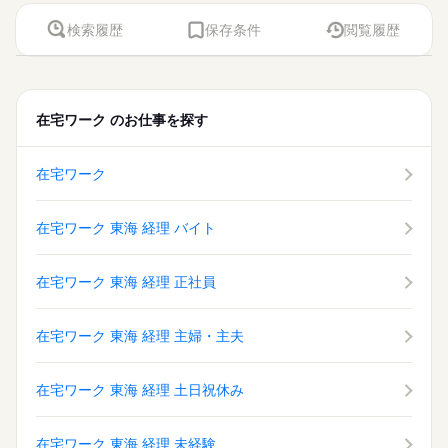
詳しい募集要項をすべて見る
【残業なし】
交通費
勤務地固定
主婦・主夫
履歴書不要
月収例 232,000円～240,000円
続きを読む
検索履歴
保存条件
閲覧履歴
WEB登録
基本特徴
土曜 日曜 祝日
休日・休暇
応募する
新卒・第二
20代活躍
30代活躍
40代活躍
50代活躍
就業時間・曜日
長期
期間・時間
＜土日祝休み＞
募集条件
残業なし
残10未満
土日祝休
家庭都合休可
08：30～17：30（実働08：00、休憩01：00）
在宅ワーク
のお仕事を探す
交通費
勤務地固定
主婦・主夫
履歴書不要
【残業なし】
働き方・環境
続きを読む
WEB登録
在宅ワーク
ブランクOK
産休・育休
社会保険制度
就業時間・曜日
在宅ワーク
土曜 日曜 祝日
休日・休暇
研修制度
資格支援
服装自由
禁煙・分煙
駅5分以内
残業なし
残10未満
土日祝休
家庭都合休可
＜土日祝休み＞
働き方・環境
バイク自転車
車OK
ルーティン
英語不要
在宅ワーク 東海 経理 バイト
在宅ワーク
ブランクOK
産休・育休
社会保険制度
活かせるスキル
研修制度
資格支援
服装自由
禁煙・分煙
駅5分以内
Excel
在宅ワーク 東海 経理 正社員
バイク自転車
車OK
ルーティン
英語不要
活かせるスキル
Excel
在宅ワーク 東海 経理 主婦・主夫
在宅ワーク 東海 経理 土日祝休み
在宅ワーク 東海 経理 未経験