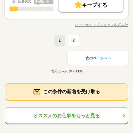
募集条件
応募状況
今が狙い目！
キープする
09：30～17：30（実働 07：00、休憩 01：00）
時給 1,500円～
給与
勤務先公開
交通費
主婦・主夫
履歴書不要
続きを読む
経理・会計・財務
職種
詳しい募集要項をすべて見る
残業：月5～13時間
低い
高い
多い年齢層
月収例 210,000円～+残業代
●普段は定時です。 月初5営業日が残業あり
WEB登録
基本特徴
10月開始★【北岡崎エリア】経理の経験が活かせる×税理士事務
所で事務 ◇税理士事務所にて ●決算・税務申請の手続き ●財
未経験OK
新卒・第二
30代活躍
40代活躍
50代活躍
就業時間・曜日
パーソルテンプスタッフ株式会社
ひとりで
みんなで
仕事の仕方
職種/応募資格
お仕事の特徴
給与/時間/休日
務、会計業務 ●税務全般のチェック、申告、相談対応 ★どのお
応募する
募集条件
長期
期間・時間
残20未満
1日7h以下
土日祝休
休日・休暇
仕事をお任せするのかは、適性やご希望に沿って相談可能で
勤務先公開
交通費
主婦・主夫
履歴書不要
す。
続きを読む
09：30～17：30（実働 07：00、休憩 01：00）
1
2
●土日祝休み 年末年始休暇あります
働き方・環境
続きを読む
経理・会計・財務
その他
業界
職種
残業：月5～13時間
低い
高い
多い年齢層
WEB登録
在宅ワーク
社会保険制度
研修制度
資格支援
●普段は定時です。 月初5営業日が残業あり
10月開始★【北岡崎エリア】経理の経験が活かせる×税理士事務
就業時間・曜日
残20未満
1日7h以下
土日祝休
応募資格
所で事務 ◇税理士事務所にて ●決算・税務申請の手続き ●財
服装自由
禁煙・分煙
駅5分以内
社員食堂
次のページへ
働き方・環境
ひとりで
みんなで
仕事の仕方
務、会計業務 ●税務全般のチェック、申告、相談対応 ★どのお
経理業務のご経験がある方
派遣活躍中
英語不要
在宅ワーク
社会保険制度
研修制度
資格支援
休日・休暇
仕事をお任せするのかは、適性やご希望に沿って相談可能で
●駅チカの就業先ですが、無料駐車場完備！ お車通勤も可能です
【Excel】
表示
1～20
件 /
33
件
す。
続きを読む
●土日祝休みがうれしい！ のびのび働ける事務所でのお仕事です
文字入力・修正
活かせるスキル
服装自由
禁煙・分煙
駅5分以内
社員食堂
●土日祝休み 年末年始休暇あります
その他
業界
●業界経験は不問！ 経験年数も問いません！
フォーマット入力が出来ればOK！
Excel
派遣活躍中
英語不要
活かせるスキル
続きを読む
応募資格
Excel
この条件の新着を受け取る
時給 1,450円～1,500円
給与
経理業務のご経験がある方
詳しい募集要項をすべて見る
●駅チカの就業先ですが、無料駐車場完備！ お車通勤も可能です
【Excel】
月収例 232,000円～240,000円
お仕事の特徴
●土日祝休みがうれしい！ のびのび働ける事務所でのお仕事です
文字入力・修正
●業界経験は不問！ 経験年数も問いません！
フォーマット入力が出来ればOK！
基本特徴
オススメのお仕事をもっと見る
応募する
長期
期間・時間
新卒・第二
20代活躍
30代活躍
40代活躍
50代活躍
続きを読む
08：30～17：30（実働08：00、休憩01：00）
時給 1,450円～1,500円
募集条件
給与