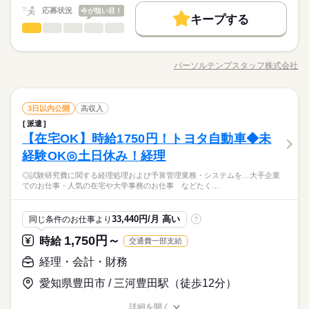
われます
応募する
在宅/リモートワークなど 働き方もお気軽にご相談ください＊
応募状況
今が狙い目！
長期
期間・時間
キープする
40代活躍
50代活躍
正社員登用
経理・会計・財務
職種
09：00～18：00（実働08：00、休憩01：00）
低い
高い
多い年齢層
時給 1,500円
給与
募集条件
続きを読む
詳しい募集要項をすべて見る
残業月20～25時間
【開始日相談OK！】引継ぎで教育あり◎仕訳をメインで担当★
月収例 240,000円+残業代
交通費
即日スタート
勤務地固定
主婦・主夫
基本特徴
コツコツ経理＜メイン：主に月末月初に対応＞ ●仕訳入力（シス
パーソルテンプスタッフ株式会社
男性
女性
男女の割合
職種/応募資格
お仕事の特徴
給与/時間/休日
テム：オービック／使用経験問いません！） ●経理データの集計
履歴書不要
WEB登録
紹介予定
未経験OK
新卒・第二
20代活躍
30代活躍
土曜 日曜
休日・休暇
＜サブ：月中に対応／メインの方のサポート程度＞ ●請求書の発
応募する
長期
期間・時間
40代活躍
50代活躍
正社員登用
行・処理、入金・支払い処理、経費精算 ※仕訳業務がメイン ★
続きを読む
就業時間・曜日
＜土日休み＞長期連休もありますよ♪
経理・会計・財務
メーカー関連
業界
職種
他の業務に関しても少しずつ教えてもらえますよ♪
3日以内公開
高収入
募集条件
09：00～18：00（実働08：00、休憩01：00）
低い
高い
多い年齢層
残20以上
家庭都合休可
続きを読む
残業月20～25時間
派遣
【開始日相談OK！】引継ぎで教育あり◎仕訳をメインで担当★
交通費
即日スタート
勤務地固定
主婦・主夫
働き方・環境
【在宅OK】時給1750円！トヨタ自動車◆未
応募資格
コツコツ経理＜メイン：主に月末月初に対応＞ ●仕訳入力（シス
履歴書不要
WEB登録
男性
女性
男女の割合
テム：オービック／使用経験問いません！） ●経理データの集計
在宅ワーク
大手企業
ブランクOK
産休・育休
経験OK◎土日休み！経理
◆未経験者歓迎！ 経験のない方も 学んで活躍できる環境です！
就業時間・曜日
働き方・環境
残20以上
家庭都合休可
土曜 日曜
休日・休暇
＜サブ：月中に対応／メインの方のサポート程度＞ ●請求書の発
セントラルパーク地下出口から1分の立地
＼ハジメテさんも安心＊／ PCの基本操作から電話応対など ビ
社会保険制度
研修制度
資格支援
服装自由
◎試験研究費に関する経理処理および予算管理業務・システムを…大手企業
行・処理、入金・支払い処理、経費精算 ※仕訳業務がメイン ★
続きを読む
★週1～2日でテレワークもOK♪
在宅ワーク
大手企業
ブランクOK
産休・育休
ジネススキルの基礎を学べる研修が充実◎ スキルアップしたい
＜土日休み＞長期連休もありますよ♪
でのお仕事・人気の在宅や大学事務のお仕事 などたく…
メーカー関連
業界
他の業務に関しても少しずつ教えてもらえますよ♪
仕訳・勘定科目がわかる程度でOK！
駅5分以内
バイク自転車
車OK
英語不要
方向けに おうちで受講できるe-ラーニングや 資格取得支援制度
社会保険制度
研修制度
資格支援
服装自由
なので経理経験が少ない方も安心です
もあります＊ 経験者向け～未経験者向け、 時短や扶養内勤務、
続きを読む
活かせるスキル
応募資格
在宅/リモートワークなど 働き方もお気軽にご相談ください＊
駅5分以内
バイク自転車
車OK
英語不要
33,440円/月 高い
同じ条件のお仕事より
?
Word
Excel
活かせるスキル
Word
Excel
◆未経験者歓迎！ 経験のない方も 学んで活躍できる環境です！
1,750円～
時給
交通費一部支給
お仕事の特徴
時給 1,500円～1,550円
給与
セントラルパーク地下出口から1分の立地
＼ハジメテさんも安心＊／ PCの基本操作から電話応対など ビ
詳しい募集要項をすべて見る
★週1～2日でテレワークもOK♪
ジネススキルの基礎を学べる研修が充実◎ スキルアップしたい
基本特徴
経理・会計・財務
【月収例】時給1500円～1550円×8H×月21日＝252,000円～260,4
仕訳・勘定科目がわかる程度でOK！
方向けに おうちで受講できるe-ラーニングや 資格取得支援制度
00円＋残業代
未経験OK
新卒・第二
20代活躍
30代活躍
40代活躍
なので経理経験が少ない方も安心です
愛知県豊田市 / 三河豊田駅（徒歩12分）
もあります＊ 経験者向け～未経験者向け、 時短や扶養内勤務、
続きを読む
応募する
在宅/リモートワークなど 働き方もお気軽にご相談ください＊
50代活躍
正社員登用
詳細を開く