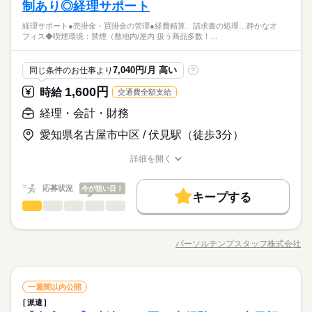
休日・休暇
理事務業務をお願いします。 【主な業務】 ・契約書管理 ・請求
制あり◎経理サポート
働き方・環境
【必須スキル/資格】実務未経験ＯＫ！何らかの事務経験があれ
続きを読む
残20未満
残20以上
土日祝休
家庭都合休可
書管理 ・経理事務サポート ・入出金報告書作成 など ＊同じ業
ば大丈夫です！！
土日祝休み（ＧＷ・夏季・冬季長期休暇あり）
在宅ワーク
大手企業
ブランクOK
産休・育休
働き方・環境
◆基本週3日以上、日6時間～など相談可能！
経理サポート●売掛金・買掛金の管理●経費精算、請求書の処理…静かなオ
務をされる方も在籍されているので聞きやすい環境です。
続きを読む
【必須OAスキル】PC基本操作レベル
しずか
にぎやか
職場の様子
フィス◆喫煙環境：禁煙（敷地内/屋内 扱う商品多数！…
◆在宅OK、副業OKなのでワークライフバランスも整えることが
在宅ワーク
大手企業
ブランクOK
産休・育休
社会保険制度
服装自由
禁煙・分煙
駅5分以内
その他
業界
できます！
社会保険制度
服装自由
禁煙・分煙
駅5分以内
派遣活躍中
ルーティン
英語不要
◆弊社紹介実績アリ！働きやすい環境と伺っております◎
応募資格
時給 1,400円
7,040円/月 高い
給与
同じ条件のお仕事より
?
詳しい募集要項をすべて見る
派遣活躍中
ルーティン
英語不要
活かせるスキル
【必須スキル/資格】実務未経験ＯＫ！何らかの事務経験があれ
◆残業手当：全額支給
1,600円
時給
交通費全額支給
活かせるスキル
Word
Excel
ば大丈夫です！！
Word
Excel
お仕事の特徴
◆基本週3日以上、日6時間～など相談可能！
【必須OAスキル】PC基本操作レベル
経理・会計・財務
◆在宅OK、副業OKなのでワークライフバランスも整えることが
応募する
基本特徴
長期
期間・時間
できます！
愛知県名古屋市中区 / 伏見駅（徒歩3分）
未経験OK
20代活躍
30代活躍
40代活躍
50代活躍
◆弊社紹介実績アリ！働きやすい環境と伺っております◎
9：00～17：00の間で1日5時間程度～
時給 1,400円
給与
詳しい募集要項をすべて見る
詳細を開く
人材紹介
正社員登用
【休憩時間】12：00~13：00
職種/応募資格
お仕事の特徴
給与/時間/休日
◆残業手当：全額支給
【休憩総時間】60分
募集条件
続きを読む
週3日～5日勤務
応募状況
今が狙い目！
キープする
交通費
即日スタート
勤務地固定
主婦・主夫
基本特徴
応募する
経理・会計・財務
職種
長期
期間・時間
低い
高い
多い年齢層
WEB登録
未経験OK
20代活躍
30代活躍
40代活躍
50代活躍
【9月スタート】経験少ない方も歓迎★スキルUPにもオススメの
土曜 日曜 祝日
休日・休暇
9：00～17：00の間で1日5時間程度～
経理サポート ●売掛金・買掛金の管理 ●経費精算、請求書の処理
人材紹介
正社員登用
就業時間・曜日
【休憩時間】12：00~13：00
パーソルテンプスタッフ株式会社
土・日・祝日
男性
女性
男女の割合
職種/応募資格
お仕事の特徴
給与/時間/休日
●決算業務のサポート（月次・四半期・年次）⇒数字のとりまと
募集条件
【休憩総時間】60分
残業なし
10時～出社
1日4h以下
1日7h以下
続きを読む
【休暇】年末年始、GW、夏季、有給
続きを読む
め、カンタンな資料作成など／決算は未経験でもOK！ ●残高チ
週3日～5日勤務
交通費
即日スタート
勤務地固定
主婦・主夫
＊年間休日129日
ェック、郵便物対応、備品発注などの庶務 ※社員の方やテンプ
続きを読む
16時前退社
扶養内
週2・3日
週4日
土日祝休
ひとりで
みんなで
仕事の仕方
経理・会計・財務
職種
の先輩から教えてもらえます ★Wチェック体制があり安心
一週間以内公開
WEB登録
低い
高い
多い年齢層
平日休み
商社関連
業界
就業時間・曜日
派遣
【9月スタート】経験少ない方も歓迎★スキルUPにもオススメの
土曜 日曜 祝日
休日・休暇