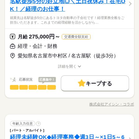
名駅徒歩5分の好立地◎＼土日祝休み！在宅O
応募資格
職場の様子
【お仕事の内容】部署からの問い合わせ対応（チャット・電話
るエリアも☆ 9月・10月スタートもご相談ください♪
男性
女性
男女の割合
あり）、会計システム支払承認・仕訳承認（紙ベース請求書と
K！／経理のお仕事！
◆未経験者歓迎！ ▼オフィスワークデビューを応援します！▼
続きを読む
突合をする／入力するのは営業）、口座マスタ登録（新規取引
すきま時間に自分のペースで学べるスマホ学習アプリ 「ぽけっ
◆うれしい土日祝お休み！リフレッシュできる休憩室完備！当
就業先は名駅徒歩5分にあるトヨタ自動車の子会社です！経理業務全般をご
先の口座登録作業）など。 ※月に２０％ほど在宅勤務可能。
続きを読む
と」など未経験の方を支えるサポートが充実◎ ―･―･―･―･
ひとりで
みんなで
仕事の仕方
担当いただきます。これまでの経理経験を活かしながら…
社スタッフ就業中なので安心！ 幅広い年齢層の方が活躍中
詳しくはお問い合わせください。 ▼こちらのお仕事のほかにも
―･―･―･―･―･―･―･―･―･― データ入力などの人気お仕事
その他
業界
の職場！２０２７年６月までのお仕事です（延長の可能性あり
電話なしのコツコツ系データ入力や英語を使う事務、 大学やコ
も多数あり♪ パートからの収入アップも実績多数！ 主婦（夫）
続きを読む
ます）！
ールセンターなどのお仕事も扱っています。 在宅のお仕事があ
275,000円～
しずか
にぎやか
応募資格
月給
職場の様子
の方のオフィスワークデビューを応援◎
交通費全額支給
るエリアも☆ 9月・10月スタートもご相談ください♪
◆未経験者歓迎！ ▼オフィスワークデビューを応援します！▼
経理・会計・財務
時給 1,600円～1,750円
給与
すきま時間に自分のペースで学べるスマホ学習アプリ 「ぽけっ
詳しい募集要項をすべて見る
お仕事の特徴
◆うれしい土日祝お休み！リフレッシュできる休憩室完備！当
愛知県名古屋市中村区 / 名古屋駅（徒歩3分）
と」など未経験の方を支えるサポートが充実◎ ―･―･―･―･
【月収例】248,000円～271,250円（残業代含む）
社スタッフ就業中なので安心！ 幅広い年齢層の方が活躍中
働く人の待遇向上
―･―･―･―･―･―･―･―･―･― データ入力などの人気お仕事
の職場！２０２７年６月までのお仕事です（延長の可能性あり
詳細を開く
も多数あり♪ パートからの収入アップも実績多数！ 主婦（夫）
続きを読む
―･―･―･―･―･―･―･―･―･―･―･―･―･―
高収入
ます）！
職種/応募資格
お仕事の特徴
給与/時間/休日
応募する
の方のオフィスワークデビューを応援◎
このお仕事は、働いた分の給料を給料日を待たずに受け取れる
基本特徴
『速払いサービス』を利用できます（利用規定あり）
応募状況
応募集中！
キープする
時給 1,600円～1,750円
給与
未経験OK
新卒・第二
30代活躍
40代活躍
続きを読む
経理・会計・財務
職種
詳しい募集要項をすべて見る
低い
高い
多い年齢層
【月収例】248,000円～271,250円（残業代含む）
募集条件
働く人の待遇向上
※この求人情報は株式会社アイシン・コラボによる職業紹介に
基本特徴
3ヵ月以上
高収入
期間・時間
なります。 就業先は名駅徒歩5分にあるトヨタ自動車の子会社で
交通費
即日スタート
履歴書不要
WEB登録
募集条件
―･―･―･―･―･―･―･―･―･―･―･―･―･―
株式会社アイシン・コラボ
未経験OK
新卒・第二
30代活躍
40代活躍
ひとりで
みんなで
仕事の仕方
9：00～17：45
職種/応募資格
お仕事の特徴
給与/時間/休日
す！ 経理業務全般をご担当いただきます。 これまでの経理経験
応募する
このお仕事は、働いた分の給料を給料日を待たずに受け取れる
続きを読む
※休憩６０分。
交通費
即日スタート
履歴書不要
WEB登録
を活かしながら在宅中心で働ける環境です。 ＜具体的には…＞
就業時間・曜日
『速払いサービス』を利用できます（利用規定あり）
※９時～１７時の勤務もあります。
就業時間・曜日
■ 日常経理業務 ・伝票仕訳、入力 ・請求書処理 ■ 決算関連業務
続きを読む
しずか
にぎやか
残業なし
残10未満
残20未満
土日祝休
職場の様子
続きを読む
経理・会計・財務
職種
・月次／四半期／年度決算 ・連結決算システムへのデータ入力
年齢入力任意
?
働き方・環境
低い
高い
多い年齢層
残業なし
残10未満
残20未満
土日祝休
その他
業界
■ その他 ・計算書類の作成 ・法人税申告書作成の補助業務 ◆在
働き方・環境
パート・アルバイト
※この求人情報は株式会社アイシン・コラボによる職業紹介に
3ヵ月以上
期間・時間
在宅ワーク
社会保険制度
研修制度
資格支援
日払い
土曜 日曜 祝日
休日・休暇
宅週4～OK！ ◆名駅徒歩5分で通勤も便利！ ◆大手グループな
経理未経験OK◆経理事務◆週3日～×1日5～6
応募資格
なります。 就業先は名駅徒歩5分にあるトヨタ自動車の子会社で
在宅ワーク
社会保険制度
研修制度
資格支援
日払い