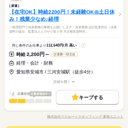
交通費
勤務地固定
主婦・主夫
履歴書不要
09：00～18：00（実働08：00、休憩01：00）
男性
女性
男女の割合
●土日休み＋大型連休あり
就業時間・曜日
サービス関連
業界
続きを読む
残業月6～9時間
派遣
8月開始★【週2在宅】年収470万↑賞与あり★地元優良企業で経
WEB登録
残10未満
家庭都合休可
【在宅OK】時給2200円！未経験OK◎土日休
●残業なしの日もあり/月初に3日間程度、集中して発生します
応募資格
理 ●仕訳入力、伝票起票 ●売掛・買掛金の管理 ●法人税の申告、
就業時間・曜日
働き方・環境
残10未満
家庭都合休可
ひとりで
みんなで
仕事の仕方
事業計画立案のサポート ●決算業務（月次・四半期・半期・年
み！残業少なめ♪経理
働き方・環境
◆未経験者歓迎！ 経験のない方も 学んで活躍できる環境です！
続きを読む
在宅ワーク
大手企業
ブランクOK
産休・育休
次） ●会計処理のルール整備、社内メンバーへ指示・指導（仕
＼ハジメテさんも安心＊／ PCの基本操作から電話応対など ビ
在宅ワーク
大手企業
ブランクOK
産休・育休
週2日はおうちでのびのびテレワーク
◇経理部門で決算業務の事務をお願いします・決算業務 会計監査対応（決算
土曜 日曜
休日・休暇
訳・勘定科目など） ※できることから徐々にお任せ ★ゆくゆく
続きを読む
ジネススキルの基礎を学べる研修が充実◎ スキルアップしたい
社会保険制度
研修制度
しずか
資格支援
服装自由
にぎやか
職場の様子
資料の提出、監査法人とのやり取り等 月次報告資料作…
★同じ業務をする方もいるから安心！
は財務・経営分析など携われます♪
社会保険制度
研修制度
資格支援
服装自由
方向けに おうちで受講できるe-ラーニングや 資格取得支援制度
●土日休み＋大型連休あり
サービス関連
業界
スーパーを運営する地元の優良企業
禁煙・分煙
バイク自転車
車OK
派遣活躍中
もあります＊ 経験者向け～未経験者向け、 時短や扶養内勤務、
続きを読む
禁煙・分煙
バイク自転車
車OK
派遣活躍中
★お買い物がお得にできる社割あり♪
応募資格
在宅/リモートワークなど 働き方もお気軽にご相談ください＊
112,640円/月 高い
同じ条件のお仕事より
?
ルーティン
英語不要
ルーティン
英語不要
◆未経験者歓迎！ 経験のない方も 学んで活躍できる環境です！
2,200円～
時給
交通費一部支給
時給 1,500円
給与
＼ハジメテさんも安心＊／ PCの基本操作から電話応対など ビ
詳しい募集要項をすべて見る
お仕事の特徴
週2日はおうちでのびのびテレワーク
ジネススキルの基礎を学べる研修が充実◎ スキルアップしたい
経理・会計・財務
月収例 240,000円+残業代
★同じ業務をする方もいるから安心！
基本特徴
方向けに おうちで受講できるe-ラーニングや 資格取得支援制度
スーパーを運営する地元の優良企業
愛知県安城市 / 三河安城駅（徒歩4分）
もあります＊ 経験者向け～未経験者向け、 時短や扶養内勤務、
続きを読む
紹介予定
未経験OK
新卒・第二
20代活躍
30代活躍
★お買い物がお得にできる社割あり♪
応募する
在宅/リモートワークなど 働き方もお気軽にご相談ください＊
長期
期間・時間
詳細を開く
40代活躍
50代活躍
正社員登用
職種/応募資格
お仕事の特徴
給与/時間/休日
09：00～18：00（実働08：00、休憩01：00）
時給 1,500円
給与
募集条件
続きを読む
詳しい募集要項をすべて見る
残業月20～25時間
応募状況
応募者増加中！
月収例 240,000円+残業代
キープする
交通費
勤務地固定
主婦・主夫
履歴書不要
基本特徴
経理・会計・財務
職種
男性
女性
男女の割合
WEB登録
紹介予定
未経験OK
新卒・第二
20代活躍
30代活躍
◇経理部門で決算業務の事務をお願いします ・決算業務（ ・会
土曜 日曜
休日・休暇
応募する
長期
期間・時間
計監査対応（決算資料の提出、監査法人とのやり取り等） ・月
40代活躍
50代活躍
正社員登用
就業時間・曜日
株式会社リクルートスタッフィング 東海ユニット
＜土日休み＞長期連休もありますよ♪
ひとりで
みんなで
仕事の仕方
職種/応募資格
お仕事の特徴
給与/時間/休日
次報告資料作成の取りまとめ ・各部門からの問い合わせ対応 ・
募集条件
09：00～18：00（実働08：00、休憩01：00）
残20以上
家庭都合休可
続きを読む
続きを読む
関連会社へのデータ提出 ・その他関連業務 ▼こちらのお仕事以
残業月20～25時間
交通費
勤務地固定
主婦・主夫
履歴書不要