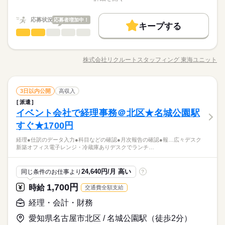
長期
期間・時間
職種/応募資格
お仕事の特徴
給与/時間/休日
募集条件
続きを読む
時給 1,500円～1,550円
給与
詳しい募集要項をすべて見る
08：45～17：45（実働08：00、休憩01：00）
交通費
勤務地固定
主婦・主夫
履歴書不要
応募状況
応募者増加中！
基本特徴
【月収例】時給1500円～1550円×8H×月21日＝252,000円～260,4
キープする
●慣れるまでは月末月初に30分～1時間ほど発生の可能性あり
経理・会計・財務
職種
00円＋残業代
WEB登録
未経験OK
新卒・第二
20代活躍
30代活躍
40代活躍
男性
女性
男女の割合
◎試験研究費に関する経理処理および予算管理業務 ・システム
応募する
50代活躍
正社員登用
就業時間・曜日
を使用した経理処理作業 ・各発注、検収案件のチェックや支払
土曜 日曜 祝日
休日・休暇
募集条件
株式会社リクルートスタッフィング 東海ユニット
ひとりで
みんなで
仕事の仕方
残業なし
残10未満
土日祝休
家庭都合休可
長期
期間・時間
職種/応募資格
お仕事の特徴
給与/時間/休日
処理 ・経理処理自主点検 ・リソーセスデータ整理、可視化（Po
続きを読む
続きを読む
●完全土日祝休み！
交通費
勤務地固定
主婦・主夫
履歴書不要
werBI等） ・グループミーティング、昼礼、拡大室会への参加
08：45～17：45（実働08：00、休憩01：00）
働き方・環境
・フロア4S 等 ▼こちらのお仕事以外にも...▼ ・大手企業で
続きを読む
WEB登録
●慣れるまでは月末月初に30分～1時間ほど発生の可能性あり
しずか
にぎやか
職場の様子
在宅ワーク
大手企業
産休・育休
社会保険制度
経理・会計・財務
職種
のお仕事 ・人気の在宅や大学事務のお仕事 など たくさんのお
3日以内公開
高収入
男性
女性
男女の割合
就業時間・曜日
メーカー関連
業界
仕事の中からあなたのご希望に合わせて選べます♪ 09月、10月
派遣
研修制度
服装自由
駅5分以内
社員食堂
派遣活躍中
◎試験研究費に関する経理処理および予算管理業務 ・システム
残業なし
残10未満
土日祝休
家庭都合休可
スタートのご希望の方も まずはお気軽にご相談ください☆
イベント会社で経理事務＠北区★名城公園駅
応募資格
を使用した経理処理作業 ・各発注、検収案件のチェックや支払
土曜 日曜 祝日
休日・休暇
働き方・環境
少人数
ルーティン
英語不要
ひとりで
みんなで
仕事の仕方
処理 ・経理処理自主点検 ・リソーセスデータ整理、可視化（Po
すぐ★1700円
経理事務の経験がある方 【オフィスワークデビュー大歓迎！】
続きを読む
●完全土日祝休み！
在宅ワーク
大手企業
産休・育休
社会保険制度
werBI等） ・グループミーティング、昼礼、拡大室会への参加
活かせるスキル
前職が飲食やアパレルなどで オフィスワーク初挑戦！という 先
【在宅OK】週3-4出社◇10月開始！三河豊田駅徒歩12分！◇
経理●仕訳のデータ入力●科目などの確認●月次報告の確認●報…広々デスク
・フロア4S 等 ▼こちらのお仕事以外にも...▼ ・大手企業で
続きを読む
輩方も多くいらっしゃいます！ オフィス未経験でもチャレンジ
研修制度
服装自由
しずか
駅5分以内
社員食堂
派遣活躍中
にぎやか
職場の様子
Excel
新築オフィス電子レンジ・冷蔵庫ありデスクでランチ…
◇定着率の高い、憧れの大手自動車メーカー！
のお仕事 ・人気の在宅や大学事務のお仕事 など たくさんのお
できる お仕事が他にもたくさん♪ 就業前にも、オンラインでの
メーカー関連
業界
◇業界経験不問で、しっかり教えてもらえる環境ですので安心
少人数
ルーティン
英語不要
仕事の中からあなたのご希望に合わせて選べます♪ 09月、10月
研修など サポート体制も整えていますので 安心してご応募くだ
続きを読む
スタートのご希望の方も まずはお気軽にご相談ください☆
活かせるスキル
応募資格
さい◎
Excel
24,640円/月 高い
同じ条件のお仕事より
?
経理事務の経験がある方 【オフィスワークデビュー大歓迎！】
1,700円
お仕事の特徴
時給
交通費全額支給
時給 1,750円～
給与
前職が飲食やアパレルなどで オフィスワーク初挑戦！という 先
詳しい募集要項をすべて見る
【在宅OK】週3-4出社◇10月開始！三河豊田駅徒歩12分！◇
働く人の待遇向上
輩方も多くいらっしゃいます！ オフィス未経験でもチャレンジ
経理・会計・財務
交通費 1ヵ月3万円を上限として実費支給 月収例 32万3750円 時
◇定着率の高い、憧れの大手自動車メーカー！
できる お仕事が他にもたくさん♪ 就業前にも、オンラインでの
給1750円×実働8h×週5日×4週+残業20h ※月収例を保証するもの
高収入
◇業界経験不問で、しっかり教えてもらえる環境ですので安心
愛知県名古屋市北区 / 名城公園駅（徒歩2分）
研修など サポート体制も整えていますので 安心してご応募くだ
続きを読む
ではありません。 ha_rs_001