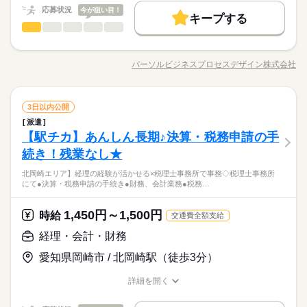
募集条件
続きを読む
09：00～17：00（実働07：00、休憩01：00）
時給 1,450円～1,500円
給与
応募状況
今が狙い目！
詳しい募集要項をすべて見る
キープする
【時間相談OK！】8：30～17：30の勤務もOKです◎
交通費
勤務地固定
主婦・主夫
履歴書不要
基本特徴
月収例 203,000円～210,000円
経理・会計・財務
職種
低い
高い
多い年齢層
WEB登録
未経験OK
新卒・第二
20代活躍
30代活躍
40代活躍
【朝ゆっくり】テレビ局内での経費処理に関わる事務業務をお
土曜 日曜 祝日
休日・休暇
応募する
任せします。 ・請求書や立替精算の内容チェック・申請内容の
50代活躍
就業時間・曜日
パーソルビジネスプロセスデザイン株式会社
長期
男性
女性
期間・時間
男女の割合
職種/応募資格
お仕事の特徴
給与/時間/休日
一次承認（ルールに沿った確認）・支払処理のサポート（入
募集条件
【土日祝休み】
残業なし
残10未満
1日7h以下
土日祝休
続きを読む
続きを読む
力・確認）・不備があった際の差戻し対応（メール中心）・マ
09：00～17：00（実働07：00、休憩01：00）
交通費
勤務地固定
主婦・主夫
履歴書不要
スタ登録やデータ入力・外線電話の取次（外線は少なめ）、業
続きを読む
家庭都合休可
【時間相談OK！】8：30～17：30の勤務もOKです◎
ひとりで
みんなで
仕事の仕方
経理・会計・財務
職種
務上発生する内線は多い
3日以内公開
WEB登録
低い
高い
多い年齢層
映像・音響・マルチメディア関連
業界
働き方・環境
就業時間・曜日
派遣
【朝ゆっくり】テレビ局内での経費処理に関わる事務業務をお
【駅チカ】あんしん長期♪決算・税務申請の手
応募資格
在宅ワーク
ブランクOK
産休・育休
社会保険制度
土曜 日曜 祝日
休日・休暇
任せします。 ・請求書や立替精算の内容チェック・申請内容の
残業なし
残10未満
1日7h以下
土日祝休
男性
女性
男女の割合
一次承認（ルールに沿った確認）・支払処理のサポート（入
続き！残業なし★
●弊社パーソルビジネスプロセスデザインに 登録がまだの方はエ
研修制度
資格支援
服装自由
禁煙・分煙
【土日祝休み】
続きを読む
家庭都合休可
力・確認）・不備があった際の差戻し対応（メール中心）・マ
ントリーと同意書登録をお願いします。（MYページからも手続
働き方・環境
申請内容のチェックが中心のコツコツ事務朝はゆっくり9：30ス
バイク自転車
車OK
ルーティン
英語不要
北岡崎エリア】経理の経験が活かせる×税理士事務所で事務◇税理士事務所
スタ登録やデータ入力・外線電話の取次（外線は少なめ）、業
続きを読む
きできます） 【Excel】 003：SUM関数・簡易計算式/001：文字
ひとりで
みんなで
仕事の仕方
にて●決算・税務申請の手続き●財務、会計業務●税務…
タートテレビ局での勤務（キレイなオフィス）無理なく働ける7
務上発生する内線は多い
在宅ワーク
ブランクOK
産休・育休
社会保険制度
入力・修正 SUM関数レベルと基本操作ができればOK 受託して
活かせるスキル
映像・音響・マルチメディア関連
業界
時間勤務落ち着いて取り組めるコツコツ事務土日祝休み・残業
いるプロジェクト内で就業します。
続きを読む
研修制度
資格支援
服装自由
禁煙・分煙
すくなめ◎
Excel
1,450円～1,500円
応募資格
時給
交通費全額支給
バイク自転車
車OK
ルーティン
英語不要
●弊社パーソルビジネスプロセスデザインに 登録がまだの方はエ
経理・会計・財務
時給 1,500円～
活かせるスキル
給与
Excel
ントリーと同意書登録をお願いします。（MYページからも手続
詳しい募集要項をすべて見る
お仕事の特徴
申請内容のチェックが中心のコツコツ事務朝はゆっくり9：30ス
愛知県岡崎市 / 北岡崎駅（徒歩3分）
きできます） 【Excel】 003：SUM関数・簡易計算式/001：文字
月収例 210,000円～+残業代
タートテレビ局での勤務（キレイなオフィス）無理なく働ける7
基本特徴
入力・修正 SUM関数レベルと基本操作ができればOK 受託して
時間勤務落ち着いて取り組めるコツコツ事務土日祝休み・残業
詳細を開く
いるプロジェクト内で就業します。
続きを読む
未経験OK
新卒・第二
30代活躍
40代活躍
50代活躍
すくなめ◎
職種/応募資格
お仕事の特徴
給与/時間/休日
応募する
長期
期間・時間