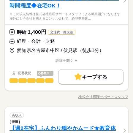
らではの安定した就業環境 【直雇用後処遇】月給275,000円
ひとりで
みんなで
仕事の仕方
9：00～17：45
週払い
禁煙・分煙
駅5分以内
派遣活躍中
す！ 経理業務全般をご担当いただきます。 これまでの経理経験
※土・日・祝がお休みです。
時間程度◆在宅OK！
簿記2級
続きを読む
週払い
禁煙・分煙
駅5分以内
派遣活躍中
※休憩６０分。
を活かしながら在宅中心で働ける環境です。 ＜具体的には…＞
経理業務への興味関心がある方
ルーティン
英語不要
※９時～１７時の勤務もあります。
トヨタグループ企業にて正社員求人！ 経理経験を活かしながら
※この求人情報は株式会社経理サポートスタッフによる職業紹介になります
■ 日常経理業務 ・伝票仕訳、入力 ・請求書処理 ■ 決算関連業務
続きを読む
ルーティン
英語不要
しずか
にぎやか
職場の様子
活かせるスキル
Word
Excel
海外にも子会社を構えるコンサル会社で、経理事務業…
在宅中心で 働ける環境です！ 具体的には… ■ 日常経理業務 ・
・月次／四半期／年度決算 ・連結決算システムへのデータ入力
その他
業界
伝票仕訳、入力 ・請求書処理 ■ 決算関連業務 ・月次／四半期／
活かせるスキル
■ その他 ・計算書類の作成 ・法人税申告書作成の補助業務 ◆在
月給 275,000円～
給与
年度決算 ・連結決算システムへのデータ入力 ■ その他 ・計算書
土曜 日曜 祝日
休日・休暇
宅週4～OK！ ◆名駅徒歩5分で通勤も便利！ ◆大手グループな
詳しい募集要項をすべて見る
1,400円
応募資格
時給
交通費一部支給
Word
Excel
類の作成 ・法人税申告書作成の補助業務 ～オススメポイント～
続きを読む
月給例275,000円
らではの安定した就業環境 【直雇用後処遇】月給275,000円
※土・日・祝がお休みです。
簿記2級
◆ 在宅勤務：週4日までOK ◆ 名駅徒歩5分で通勤も便利 ◆ 大手
経理・会計・財務
交通費会社規定に基づき支給あり
経理業務への興味関心がある方
グループならではの安定した就業環境
トヨタグループ企業にて正社員求人！ 経理経験を活かしながら
応募する
愛知県名古屋市中区 / 伏見駅（徒歩1分）
お仕事の特徴
在宅中心で 働ける環境です！ 具体的には… ■ 日常経理業務 ・
勤務時間
伝票仕訳、入力 ・請求書処理 ■ 決算関連業務 ・月次／四半期／
働く人の待遇向上
詳細を開く
月給 275,000円～
給与
年度決算 ・連結決算システムへのデータ入力 ■ その他 ・計算書
職種/応募資格
お仕事の特徴
給与/時間/休日
詳しい募集要項をすべて見る
09：00～18：00（休憩60分）
高収入
類の作成 ・法人税申告書作成の補助業務 ～オススメポイント～
続きを読む
月給例275,000円
残業：平常時10～20時間/月
応募状況
応募集中！
◆ 在宅勤務：週4日までOK ◆ 名駅徒歩5分で通勤も便利 ◆ 大手
交通費会社規定に基づき支給あり
キープする
決算月（3月）50時間/月程度
基本特徴
グループならではの安定した就業環境
経理・会計・財務
職種
（＊36協定を遵守しています）
男性
女性
男女の割合
応募する
新卒・第二
20代活躍
30代活躍
40代活躍
人材紹介
続きを読む
※この求人情報は株式会社経理サポートスタッフによる職業紹
勤務時間
募集条件
働く人の待遇向上
介になります。 ◆海外にも子会社を構えるコンサル会社で、経
基本特徴
高収入
株式会社経理サポートスタッフ
ひとりで
みんなで
仕事の仕方
職種/応募資格
お仕事の特徴
給与/時間/休日
休日・休暇
理事務業務をお願いします。 【主な業務】 ・契約書管理 ・請求
09：00～18：00（休憩60分）
交通費
勤務地固定
主婦・主夫
WEB登録
新卒・第二
20代活躍
30代活躍
40代活躍
人材紹介
続きを読む
書管理 ・経理事務サポート ・入出金報告書作成 など ＊同じ業
残業：平常時10～20時間/月
土日祝休み（ＧＷ・夏季・冬季長期休暇あり）
募集条件
子連れ選考可
務をされる方も在籍されているので聞きやすい環境です。
続きを読む
決算月（3月）50時間/月程度
しずか
にぎやか
職場の様子
経理・会計・財務
職種
高収入
交通費
勤務地固定
主婦・主夫
WEB登録
（＊36協定を遵守しています）
男性
女性
男女の割合
就業時間・曜日
その他
業界
続きを読む
派遣
※この求人情報は株式会社経理サポートスタッフによる職業紹
子連れ選考可
残20未満
残20以上
土日祝休
家庭都合休可
【週2在宅】ふんわり穏やかムード★教育体
応募資格
介になります。 ◆海外にも子会社を構えるコンサル会社で、経
就業時間・曜日
ひとりで
みんなで
仕事の仕方