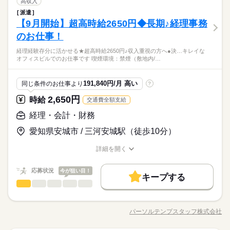
経理・会計・財務
職種
高収入
残業なし
残10未満
土日祝休
家庭都合休可
低い
高い
多い年齢層
建築・土木・不動産関連
業界
働き方・環境
働き方・環境
派遣
9月開始★イベント会社で経理事務＠北区★名城公園駅すぐ★17
【9月開始】超高時給2650円◆長期♪経理事務
応募資格
在宅ワーク
ブランクOK
産休・育休
社会保険制度
00円 ●仕訳のデータ入力 ●科目などの確認 ●月次報告の確認 ●報
土曜 日曜 祝日
休日・休暇
在宅ワーク
ブランクOK
産休・育休
社会保険制度
男性
女性
男女の割合
告書の作成 ●各種サポート業務 ●電話・メール対応
のお仕事！
●経理の経験または日商簿記2級以上の資格をお持ちの方 ●月次
研修制度
資格支援
服装自由
禁煙・分煙
駅5分以内
続きを読む
完全土日祝休み
研修制度
資格支援
服装自由
禁煙・分煙
駅5分以内
決算に少しでも携わっていた方は業務にスムーズに慣れていた
◆周りの方に自分からどんどん質問してお仕事すすめたい方に
派遣活躍中
少人数
英語不要
経理経験存分に活かせる★超高時給2650円♪収入重視の方へ●決…キレイな
続きを読む
派遣活躍中
少人数
英語不要
だけます 【Word】 文書入力・修正 【Excel】 文字入力・修正 f
ひとりで
みんなで
仕事の仕方
オフィスビルでのお仕事です 喫煙環境：禁煙（敷地内/…
オススメの環境
reee会計システムをメインで使用します
活かせるスキル
Word
Excel
活かせるスキル
建築・土木・不動産関連
業界
◆業務になれたら週1回の在宅を取れます
続きを読む
◆17時半までの時短相談も可能です
Word
Excel
応募資格
191,840円/月 高い
同じ条件のお仕事より
?
●経理の経験または日商簿記2級以上の資格をお持ちの方 ●月次
2,650円
時給
交通費全額支給
時給 1,700円
給与
決算に少しでも携わっていた方は業務にスムーズに慣れていた
詳しい募集要項をすべて見る
お仕事の特徴
◆周りの方に自分からどんどん質問してお仕事すすめたい方に
だけます 【Word】 文書入力・修正 【Excel】 文字入力・修正 f
経理・会計・財務
月収例 272,000円
オススメの環境
働く人の待遇向上
reee会計システムをメインで使用します
◆業務になれたら週1回の在宅を取れます
愛知県安城市 / 三河安城駅（徒歩10分）
続きを読む
高収入
◆17時半までの時短相談も可能です
応募する
長期
期間・時間
詳細を開く
基本特徴
職種/応募資格
お仕事の特徴
給与/時間/休日
09：00～18：00（実働08：00、休憩01：00）
時給 1,700円
給与
新卒・第二
20代活躍
30代活躍
40代活躍
続きを読む
詳しい募集要項をすべて見る
繁忙時に残業が発生する場合がありますができなくてもOKです
応募状況
今が狙い目！
月収例 272,000円
キープする
17時半までの時短相談OKです
募集条件
働く人の待遇向上
基本特徴
高収入
経理・会計・財務
職種
男性
女性
男女の割合
交通費
勤務地固定
主婦・主夫
履歴書不要
募集条件
新卒・第二
20代活躍
30代活躍
40代活躍
経理経験存分に活かせる★超高時給2650円♪収入重視の方へ ●決
応募する
長期
期間・時間
算業務担当→決算準備、決算仕訳作成、固定資産管理、仕訳チ
WEB登録
交通費
勤務地固定
主婦・主夫
履歴書不要
土曜 日曜 祝日
休日・休暇
パーソルテンプスタッフ株式会社
ひとりで
みんなで
仕事の仕方
職種/応募資格
お仕事の特徴
給与/時間/休日
ェック等 ●会計監査対応→決算資料の提出、監査法人とのやり取
09：00～18：00（実働08：00、休憩01：00）
WEB登録
続きを読む
完全土日祝休み
就業時間・曜日
続きを読む
り等 ●月次報告資料作成の取りまとめ ●グループ会社へのデータ
繁忙時に残業が発生する場合がありますができなくてもOKです