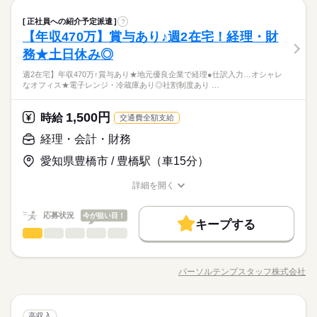
就業時間・曜日
提出、各部からの問い合わせ対応
続きを読む
残業なし
残10未満
土日祝休
家庭都合休可
17時半までの時短相談OKです
しずか
にぎやか
職場の様子
経理・会計・財務
職種
残業なし
残10未満
土日祝休
家庭都合休可
正社員への紹介予定派遣
男性
?
女性
男女の割合
商社関連
業界
働き方・環境
働き方・環境
【年収470万】賞与あり♪週2在宅！経理・財
経理経験存分に活かせる★超高時給2650円♪収入重視の方へ ●決
応募資格
在宅ワーク
ブランクOK
産休・育休
社会保険制度
算業務担当→決算準備、決算仕訳作成、固定資産管理、仕訳チ
土曜 日曜 祝日
休日・休暇
在宅ワーク
ブランクOK
産休・育休
社会保険制度
務★土日休み◎
ひとりで
みんなで
仕事の仕方
ェック等 ●会計監査対応→決算資料の提出、監査法人とのやり取
◆未経験者歓迎！ 経験のない方も 学んで活躍できる環境です！
研修制度
資格支援
服装自由
禁煙・分煙
駅5分以内
続きを読む
完全土日祝休み
研修制度
資格支援
服装自由
禁煙・分煙
駅5分以内
週2在宅】年収470万↑賞与あり★地元優良企業で経理●仕訳入力…オシャレ
り等 ●月次報告資料作成の取りまとめ ●グループ会社へのデータ
＼ハジメテさんも安心＊／ PCの基本操作から電話応対など ビ
なオフィス★電子レンジ・冷蔵庫あり◎社割制度あり …
●超レア！
派遣活躍中
少人数
英語不要
提出、各部からの問い合わせ対応
続きを読む
派遣活躍中
少人数
英語不要
ジネススキルの基礎を学べる研修が充実◎ スキルアップしたい
しずか
にぎやか
職場の様子
月収42万↑残業少なめでもしっかりお財布が潤います★
方向けに おうちで受講できるe-ラーニングや 資格取得支援制度
活かせるスキル
Word
Excel
活かせるスキル
商社関連
業界
●通勤は毎日のことなのでとっても重要！
1,500円
時給
もあります＊ 経験者向け～未経験者向け、 時短や扶養内勤務、
続きを読む
交通費全額支給
駅徒歩10分しかも無料駐車場あり
Word
Excel
応募資格
在宅/リモートワークなど 働き方もお気軽にご相談ください＊
経理・会計・財務
◆未経験者歓迎！ 経験のない方も 学んで活躍できる環境です！
時給 2,650円
給与
愛知県豊橋市 / 豊橋駅（車15分）
＼ハジメテさんも安心＊／ PCの基本操作から電話応対など ビ
詳しい募集要項をすべて見る
お仕事の特徴
●超レア！
ジネススキルの基礎を学べる研修が充実◎ スキルアップしたい
月収例 424,000円+残業代
月収42万↑残業少なめでもしっかりお財布が潤います★
働く人の待遇向上
詳細を開く
方向けに おうちで受講できるe-ラーニングや 資格取得支援制度
●通勤は毎日のことなのでとっても重要！
職種/応募資格
お仕事の特徴
給与/時間/休日
もあります＊ 経験者向け～未経験者向け、 時短や扶養内勤務、
続きを読む
高収入
駅徒歩10分しかも無料駐車場あり
応募する
在宅/リモートワークなど 働き方もお気軽にご相談ください＊
応募状況
今が狙い目！
長期
期間・時間
キープする
基本特徴
経理・会計・財務
職種
09：00～18：00（実働08：00、休憩01：00）
男性
女性
男女の割合
時給 2,650円
給与
未経験OK
新卒・第二
20代活躍
30代活躍
40代活躍
続きを読む
詳しい募集要項をすべて見る
残業月6～9時間
8月開始★【週2在宅】年収470万↑賞与あり★地元優良企業で経
月収例 424,000円+残業代
●残業なしの日もあり/月初に3日間程度、集中して発生します
募集条件
働く人の待遇向上
理 ●仕訳入力、伝票起票 ●売掛・買掛金の管理 ●法人税の申告、
基本特徴
高収入
パーソルテンプスタッフ株式会社
ひとりで
みんなで
仕事の仕方
職種/応募資格
お仕事の特徴
給与/時間/休日
事業計画立案のサポート ●決算業務（月次・四半期・半期・年
交通費
勤務地固定
主婦・主夫
履歴書不要
未経験OK
新卒・第二
20代活躍
30代活躍
40代活躍
続きを読む
次） ●会計処理のルール整備、社内メンバーへ指示・指導（仕
応募する
募集条件
長期
期間・時間
WEB登録
土曜 日曜
休日・休暇
訳・勘定科目など） ※できることから徐々にお任せ ★ゆくゆく
続きを読む
しずか
にぎやか
職場の様子
経理・会計・財務
職種
は財務・経営分析など携われます♪
高収入