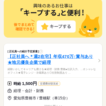
外にも...▼ ・大手企業でのお仕事 ・人気の在宅や大学事務のお
続きを読む
働き方・環境
しずか
にぎやか
職場の様子
経理・会計・財務
職種
仕事 など たくさんのお仕事の中からあなたのご希望に合わせ
WEB登録
男性
女性
男女の割合
在宅ワーク
大手企業
ブランクOK
産休・育休
メーカー関連
業界
て選べます♪ 09月、10月スタートのご希望の方も まずはお気軽
就業時間・曜日
働き方・環境
◇経理部門で決算業務の事務をお願いします ・決算業務（ ・会
残20以上
家庭都合休可
土曜 日曜
休日・休暇
にご相談ください☆
応募資格
社会保険制度
研修制度
資格支援
服装自由
計監査対応（決算資料の提出、監査法人とのやり取り等） ・月
在宅ワーク
大手企業
ブランクOK
産休・育休
＜土日休み＞長期連休もありますよ♪
ひとりで
みんなで
仕事の仕方
次報告資料作成の取りまとめ ・各部門からの問い合わせ対応 ・
経理事務の経験がある方 【オフィスワークデビュー大歓迎！】
駅5分以内
バイク自転車
車OK
英語不要
続きを読む
社会保険制度
研修制度
資格支援
服装自由
関連会社へのデータ提出 ・その他関連業務 ▼こちらのお仕事以
前職が飲食やアパレルなどで オフィスワーク初挑戦！という 先
【時給2200円】【在宅OK！週3～4日出社】【三河安城エリア/
外にも...▼ ・大手企業でのお仕事 ・人気の在宅や大学事務のお
続きを読む
活かせるスキル
輩方も多くいらっしゃいます！ オフィス未経験でもチャレンジ
しずか
にぎやか
駅5分以内
バイク自転車
車OK
英語不要
職場の様子
車通勤可能/無料駐車場有！】【土日休み/長期連休有り】
仕事 など たくさんのお仕事の中からあなたのご希望に合わせ
できる お仕事が他にもたくさん♪ 就業前にも、オンラインでの
Word
Excel
活かせるスキル
メーカー関連
業界
Word
Excel
◇大手メーカーグループ企業で決算補助のお仕事
て選べます♪ 09月、10月スタートのご希望の方も まずはお気軽
研修など サポート体制も整えていますので 安心してご応募くだ
続きを読む
◎同業務の方もいて安心！
にご相談ください☆
応募資格
さい◎
経理事務の経験がある方 【オフィスワークデビュー大歓迎！】
時給 2,200円～
正社員への紹介予定派遣
給与
?
前職が飲食やアパレルなどで オフィスワーク初挑戦！という 先
詳しい募集要項をすべて見る
お仕事の特徴
【時給2200円】【在宅OK！週3～4日出社】【三河安城エリア/
【正社員へ＊週2在宅】年収470万↑賞与あり
輩方も多くいらっしゃいます！ オフィス未経験でもチャレンジ
交通費 1ヵ月3万円を上限として実費支給 月収例 36万5750円 時
車通勤可能/無料駐車場有！】【土日休み/長期連休有り】
働く人の待遇向上
できる お仕事が他にもたくさん♪ 就業前にも、オンラインでの
★地元優良企業で経理
給2200円×実働8h×週5日×4週+残業5h ※月収例を保証するもの
◇大手メーカーグループ企業で決算補助のお仕事
研修など サポート体制も整えていますので 安心してご応募くだ
続きを読む
ではありません。 ※給与即受取りサービス利用可（利用条件
高収入
◎同業務の方もいて安心！
応募する
経験いかしてキャリアも磨ける★経理・財務 豊橋●仕訳入力、…オシャレな
さい◎
有） ha_rs_001
オフィス★電子レンジ・冷蔵庫あり◎社割制度あり …
基本特徴
続きを読む
時給 2,200円～
給与
未経験OK
40代活躍
続きを読む
詳しい募集要項をすべて見る
1,500円
時給
交通費全額支給
交通費 1ヵ月3万円を上限として実費支給 月収例 36万5750円 時
募集条件
働く人の待遇向上
基本特徴
長期
高収入
未経験OK
40代活躍
期間・時間
給2200円×実働8h×週5日×4週+残業5h ※月収例を保証するもの
経理・会計・財務
募集条件
交通費
1ヵ月以内にスタート
勤務地固定
主婦・主夫
ではありません。 ※給与即受取りサービス利用可（利用条件
09：00-18：00（休憩60分）実働8時間00分
応募する
愛知県豊橋市 / 豊橋駅（車15分）
有） ha_rs_001
交通費
1ヵ月以内にスタート
勤務地固定
主婦・主夫
※残業時間：月5時間～9時間程度。■月初稼働日4-5日くらいま
履歴書不要
WEB登録
続きを読む
でが忙しくなります。