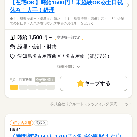
しずか
にぎやか
【在宅OK】時給1500円！未経験OK◎土日祝
応募資格
職場の様子
働き方・環境
経理サポート ●売掛金・買掛金の管理 ●経費精算、請求書の処理
残業なし
10時～出社
1日4h以下
1日7h以下
土・日・祝日
男性
女性
男女の割合
●決算業務のサポート（月次・四半期・年次）⇒数字のとりまと
休み！大手！経理
◆未経験者歓迎！ 経験のない方も 学んで活躍できる環境です！
在宅ワーク
ブランクOK
社会保険制度
禁煙・分煙
続きを読む
【休暇】年末年始、GW、夏季、有給
16時前退社
扶養内
週2・3日
週4日
土日祝休
め、カンタンな資料作成など／決算は未経験でもOK！ ●残高チ
＼ハジメテさんも安心＊／ PCの基本操作から電話応対など ビ
＊年間休日129日
3ヶ月後からは週2日までテレワークOK
駅5分以内
◆主に経理サポート業務をお願いします・経費清算・請求対応・…大手企業
ェック、郵便物対応、備品発注などの庶務 ※社員の方やテンプ
続きを読む
ジネススキルの基礎を学べる研修が充実◎ スキルアップしたい
平日休み
ひとりで
みんなで
仕事の仕方
でのお仕事・人気の在宅や大学事務のお仕事 などたく…
★伏見・丸の内すぐで出社日も便利！
の先輩から教えてもらえます ★Wチェック体制があり安心
方向けに おうちで受講できるe-ラーニングや 資格取得支援制度
働き方・環境
活かせるスキル
商社関連
業界
経理の経験が少ない方も歓迎♪
もあります＊ 経験者向け～未経験者向け、 時短や扶養内勤務、
続きを読む
在宅ワーク
ブランクOK
社会保険制度
禁煙・分煙
サポート程度で決算業務まで携われますよ
Word
Excel
1,500円～
しずか
にぎやか
応募資格
時給
職場の様子
在宅/リモートワークなど 働き方もお気軽にご相談ください＊
交通費一部支給
★テンプの先輩から教育あり◎
駅5分以内
◆未経験者歓迎！ 経験のない方も 学んで活躍できる環境です！
経理・会計・財務
時給 1,600円
活かせるスキル
給与
Word
Excel
＼ハジメテさんも安心＊／ PCの基本操作から電話応対など ビ
詳しい募集要項をすべて見る
3ヶ月後からは週2日までテレワークOK
愛知県名古屋市西区 / 名古屋駅（徒歩7分）
ジネススキルの基礎を学べる研修が充実◎ スキルアップしたい
【月収例】時給1600円×7時間30分×月21日＝252,000円＋残業代
お仕事の特徴
★伏見・丸の内すぐで出社日も便利！
方向けに おうちで受講できるe-ラーニングや 資格取得支援制度
経理の経験が少ない方も歓迎♪
働く人の待遇向上
詳細を開く
もあります＊ 経験者向け～未経験者向け、 時短や扶養内勤務、
続きを読む
サポート程度で決算業務まで携われますよ
職種/応募資格
お仕事の特徴
給与/時間/休日
応募する
在宅/リモートワークなど 働き方もお気軽にご相談ください＊
高収入
長期
期間・時間
★テンプの先輩から教育あり◎
応募状況
今が狙い目！
キープする
09：00～17：30（実働07：30、休憩01：00）
基本特徴
時給 1,600円
給与
経理・会計・財務
職種
詳しい募集要項をすべて見る
残業月5～9時間
低い
高い
多い年齢層
未経験OK
新卒・第二
20代活躍
30代活躍
40代活躍
続きを読む
【月収例】時給1600円×7時間30分×月21日＝252,000円＋残業代
●残業少なめ│月末月初・年度末に少しお願いする程度です◎
◆主に経理サポート業務をお願いします ・経費清算 ・請求対応
募集条件
働く人の待遇向上
・入金と支払いデータ照合 ・関連業務 ※電話対応はございませ
基本特徴
高収入
株式会社リクルートスタッフィング 東海ユニット
男性
女性
男女の割合
職種/応募資格
お仕事の特徴
給与/時間/休日
ん ※経理未経験の方でも可能なルーチンワーク！ ▼こちらのお
応募する
交通費
勤務地固定
主婦・主夫
履歴書不要
未経験OK
新卒・第二
20代活躍
30代活躍
40代活躍
続きを読む
長期
期間・時間
土曜 日曜 祝日
休日・休暇
仕事以外にも...▼ ・大手企業でのお仕事 ・人気の在宅や大学事
募集条件
WEB登録
務のお仕事 など たくさんのお仕事の中からあなたのご希望に
続きを読む
09：00～17：30（実働07：30、休憩01：00）
ひとりで
みんなで
仕事の仕方
●土日祝日休み
経理・会計・財務
職種
合わせて選べます♪ 09月、10月スタートのご希望の方も まずは
3日以内公開
高収入
交通費
勤務地固定
主婦・主夫
履歴書不要
残業月5～9時間
低い
高い
多い年齢層
就業時間・曜日
インターネット・Web関連
業界
続きを読む
お気軽にご相談ください☆
●残業少なめ│月末月初・年度末に少しお願いする程度です◎
派遣
◆主に経理サポート業務をお願いします ・経費清算 ・請求対応
WEB登録
残10未満
土日祝休
家庭都合休可
しずか
にぎやか
《時間相談OK♪》1700円○名城公園駅すぐ◎
応募資格
職場の様子
・入金と支払いデータ照合 ・関連業務 ※電話対応はございませ