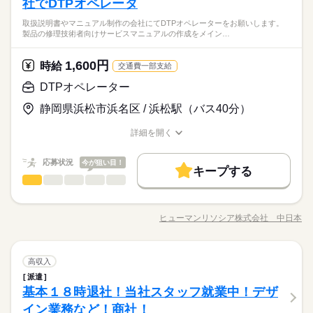
社でDTPオペレータ
・Illustratorの実務経験がある方★
◎完全週休二日制（土日）
PowerPoint
DTP
作図 （Illustratorを用いて） ・アクセサリー及び製品カートン
◎新安城駅より徒歩5分！
・Photoshop、PowerPoint、Excel、Wordの操作が可能な方★
◎GW/夏季休暇/年末年始は長期連休です。
取扱説明書やマニュアル制作の会社にてDTPオペレーターをお願いします。
等、パッケージの作図及びデザイン検討 ・指示書による図面作
続きを読む
◎大手電動工具メーカーでイラストレーターのお仕事です
◎年間休日：122日
製品の修理技術者向けサービスマニュアルの作成をメイン…
メーカー関連
業界
成/変更 ・作図に関するガイドラインの作成 ・簡単な画像加工
◎丁寧に教えてもらえる環境です。
・事務用品購入手配など
◎業績好調・長期のお仕事です。
時給 1,700円～1,800円
給与
詳しい募集要項をすべて見る
1,600円
応募資格
時給
交通費一部支給
交通費：当社規定に基づき実費支給致します（上限30,000円/
・Illustratorの実務経験がある方★
DTPオペレーター
月）
お仕事の特徴
◎新安城駅より徒歩5分！
・Photoshop、PowerPoint、Excel、Wordの操作が可能な方★
応募する
◎大手電動工具メーカーでイラストレーターのお仕事です
静岡県浜松市浜名区 / 浜松駅（バス40分）
基本特徴
◎丁寧に教えてもらえる環境です。
長期
期間・時間
新卒・第二
20代活躍
30代活躍
40代活躍
◎業績好調・長期のお仕事です。
詳細を開く
時給 1,700円～1,800円
給与
職種/応募資格
お仕事の特徴
給与/時間/休日
詳しい募集要項をすべて見る
◎定時：8：20～17：00
正社員登用
交通費：当社規定に基づき実費支給致します（上限30,000円/
◎休憩：45分
応募状況
今が狙い目！
月）
募集条件
続きを読む
キープする
◎残業：10時間/月
DTPオペレーター
職種
低い
高い
多い年齢層
交通費
勤務地固定
主婦・主夫
履歴書不要
応募する
基本特徴
取扱説明書やマニュアル制作の会社にてDTPオペレーターをお
WEB登録
新卒・第二
20代活躍
30代活躍
40代活躍
長期
期間・時間
土曜 日曜 祝日
休日・休暇
願いします。製品の修理技術者向けサービスマニュアルの作成
ヒューマンリソシア株式会社 中日本
男性
女性
男女の割合
職種/応募資格
お仕事の特徴
給与/時間/休日
をメインにご担当いただきます。具体的には、製品の分解・撮
正社員登用
就業時間・曜日
◎定時：8：20～17：00
◎完全週休二日制（土日祝）
続きを読む
影や書類作成をはじめ、InDesign・Illustrator等を用いたDTP編
募集条件
◎休憩：45分
◎企業カレンダーあり
残10未満
土日祝休
家庭都合休可
集やイラスト作成、クライアントとの進行管理など、マニュア
続きを読む
続きを読む
◎残業：10時間/月
しずか
にぎやか
職場の様子
◎年間休日：124日
交通費
勤務地固定
主婦・主夫
履歴書不要
DTPオペレーター
職種
ル制作の幅広い工程に携わっていただきます。きちんと休みが
高収入
低い
高い
働き方・環境
多い年齢層
マスコミ関連
業界
ありますのでご家庭と両立させつつ、経験も活かせる環境にな
WEB登録
派遣
取扱説明書やマニュアル制作の会社にてDTPオペレーターをお
大手企業
ブランクOK
産休・育休
社会保険制度
ります。
基本１８時退社！当社スタッフ就業中！デザ
応募資格
就業時間・曜日
土曜 日曜 祝日
休日・休暇
願いします。製品の修理技術者向けサービスマニュアルの作成
残10未満
土日祝休
家庭都合休可
男性
女性
男女の割合
研修制度
資格支援
制服あり
禁煙・分煙
をメインにご担当いただきます。具体的には、製品の分解・撮
イン業務など！商社！
働き方・環境
●Illustrator／Photoshopの使用経験がある方 ●Adobe Indesign／
◎完全週休二日制（土日祝）
続きを読む