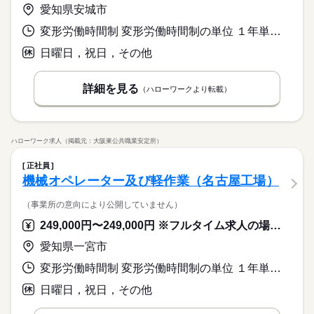
未経験OK
新卒・第二
40代活躍
ツ系データ入力や英語を使う事務、 大学やコールセンターなど
◆駅直結で雨の日でも濡れずに通勤！ランチスペースを完備！
愛知県安城市
のお仕事も扱っています。 在宅のお仕事があるエリアも☆ 9
ブランクのある方も歓迎！幅広い年齢層の方々が活躍中！
募集条件
月・10月スタートもご相談ください♪
変形労働時間制 変形労働時間制の単位 １年単位 就業時間１ 8時00分〜17時00分
応募資格
質問しやすい職場環境です！
時給 1,500円～1,600円
給与
即日スタート
履歴書不要
WEB登録
詳しい募集要項をすべて見る
続きを読む
◆業界経験問いません、ある方歓迎！※編集・ＤＴＰの経験が
日曜日，祝日，その他
このお仕事は、働いた分の給料を給料日を待たずに受け取れる
就業時間・曜日
必要です。※イラストレーターの使用経験がある方歓迎。【使
『速払いサービス』を利用できます（利用規定あり）
用するＯＡスキル】Ｅｘｃｅｌ（関数）
残20未満
土日祝休
応募する
詳細を見る
（ハローワークより転載）
基本特徴
募集条件
未経験OK
新卒・第二
40代活躍
働き方・環境
長期
期間・時間
就業時間・曜日
即日スタート
履歴書不要
WEB登録
時給 1,500円～1,600円
給与
学校・公的
社会保険制度
研修制度
資格支援
詳しい募集要項をすべて見る
働き方・環境
9：30～18：30 ※休憩は６０分。※終業時間の相談可能です。
残20未満
土日祝休
このお仕事は、働いた分の給料を給料日を待たずに受け取れる
服装自由
日払い
週払い
禁煙・分煙
駅5分以内
ハローワーク求人（掲載元：大阪東公共職業安定所）
学校・公的
社会保険制度
研修制度
資格支援
『速払いサービス』を利用できます（利用規定あり）
続きを読む
派遣活躍中
服装自由
日払い
週払い
禁煙・分煙
駅5分以内
土曜 日曜 祝日
休日・休暇
正社員
応募する
機械オペレーター及び軽作業（名古屋工場）
活かせるスキル
派遣活躍中
※土・日・祝がお休みです。
長期
期間・時間
Word
Excel
DTP
活かせるスキル
Word
Excel
DTP
（事業所の意向により公開していません）
9：30～18：30 ※休憩は６０分。※終業時間の相談可能です。
249,000円〜249,000円 ※フルタイム求人の場合は月額（換算額）、パート求人の場合は時間額を表示しています。
愛知県一宮市
土曜 日曜 祝日
休日・休暇
※土・日・祝がお休みです。
変形労働時間制 変形労働時間制の単位 １年単位 就業時間１ 8時45分〜17時30分 就業時間２ 13時00分〜21時45分 就業時間３ 8時00分〜13時00分 就業時間に関する特記事項 平日は原則（１）、繁忙期に状況により（２）の勤務となる場合あ
日曜日，祝日，その他