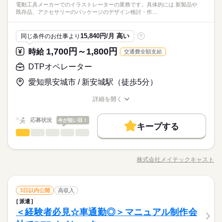
・大手自動車部品メーカーでDTPオペレーターのお仕事です！
電動工具メーカーでのイラストレーターの業務です。具体的には 新製品や
使用 ・制作～納品までに携わっていただく まずはお気軽にお問
続きを読む
しずか
にぎやか
職場の様子
既存品、アクセサリーのパッケージのデザイン検討・作…
・在宅週3回可能！
合せください♪
メーカー関連
業界
・服装、髪型、メイル自由
時給 1,650円～1,750円
給与
詳しい募集要項をすべて見る
応募資格
15,840円/月 高い
同じ条件のお仕事より
?
・交通費：当社規定に基づき実費支給致します（上限30,000円/
・IllustratorとInDesignの操作経験
月）
1,700円～1,800円
お仕事の特徴
時給
交通費全額支給
・PowerPointの使用経験
・大手自動車部品メーカーでDTPオペレーターのお仕事です！
応募する
基本特徴
DTPオペレーター
・在宅週3回可能！
20代活躍
30代活躍
40代活躍
50代活躍
長期
期間・時間
・服装、髪型、メイル自由
愛知県安城市 / 新安城駅（徒歩5分）
時給 1,650円～1,750円
給与
詳しい募集要項をすべて見る
◎定時：9：00-18：00 ◎休憩：60分（12：00～） ◎残業：月0
募集条件
・交通費：当社規定に基づき実費支給致します（上限30,000円/
詳細を開く
～45時間程度（繁忙期によって変動あり。ご希望の残業時間で
交通費
勤務地固定
履歴書不要
WEB登録
職種/応募資格
お仕事の特徴
給与/時間/休日
続きを読む
月）
相談OK） ◎フレックス制度：あり ◎在宅：あり（週3回） →業
務になれるまでは毎日出社
就業時間・曜日
基本特徴
応募状況
応募する
今が狙い目！
20代活躍
30代活躍
40代活躍
50代活躍
キープする
続きを読む
募集条件
土日祝休
DTPオペレーター
家庭都合休可
職種
交通費
勤務地固定
履歴書不要
WEB登録
長期
期間・時間
ひとりで
みんなで
仕事の仕方
就業時間・曜日
働き方・環境
電動工具メーカーでのイラストレーターの業務です。 具体的に
土日祝休
家庭都合休可
働き方・環境
◎定時：9：00-18：00 ◎休憩：60分（12：00～） ◎残業：月0
は・・・ ・新製品や既存品、アクセサリーのパッケージのデザ
土曜 日曜
休日・休暇
～45時間程度（繁忙期によって変動あり。ご希望の残業時間で
在宅ワーク
大手企業
ブランクOK
産休・育休
株式会社メイテックキャスト
在宅ワーク
大手企業
ブランクOK
産休・育休
しずか
にぎやか
職場の様子
職種/応募資格
お仕事の特徴
給与/時間/休日
続きを読む
イン検討 ・作図指示者からの指示に基づいてパッケージ図面の
相談OK） ◎フレックス制度：あり ◎在宅：あり（週3回） →業
◎完全週休二日制（土日）
社会保険制度
研修制度
資格支援
服装自由
作図 （Illustratorを用いて） ・アクセサリー及び製品カートン
社会保険制度
研修制度
資格支援
服装自由
務になれるまでは毎日出社
◎GW/夏季休暇/年末年始は長期連休です。
等、パッケージの作図及びデザイン検討 ・指示書による図面作
続きを読む
続きを読む
禁煙・分煙
バイク自転車
車OK
社員食堂
◎年間休日：122日
禁煙・分煙
バイク自転車
車OK
社員食堂
DTPオペレーター
メーカー関連
業界
職種
成/変更 ・作図に関するガイドラインの作成 ・簡単な画像加工
3日以内公開
高収入
ひとりで
みんなで
仕事の仕方
・事務用品購入手配など
派遣活躍中
英語不要
派遣
派遣活躍中
英語不要
電動工具メーカーでのイラストレーターの業務です。 具体的に
活かせるスキル
＜経験者必見☆車通勤◎＞マニュアル制作会
応募資格
PowerPoint
DTP
は・・・ ・新製品や既存品、アクセサリーのパッケージのデザ
土曜 日曜
休日・休暇
活かせるスキル
しずか
にぎやか
職場の様子
イン検討 ・作図指示者からの指示に基づいてパッケージ図面の