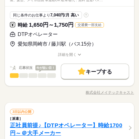
装、髪型、メイル自由 車通勤OK 駐車場代：無料 送迎バス…
7,040円/月 高い
同じ条件のお仕事より
?
1,650円～1,750円
時給
交通費一部支給
DTPオペレーター
愛知県岡崎市 / 藤川駅（バス15分）
詳細を開く
職種/応募資格
お仕事の特徴
給与/時間/休日
応募状況
今が狙い目！
キープする
DTPオペレーター
職種
低い
高い
多い年齢層
大手自動車部品メーカーでのお仕事です 具体的には・・・ ・提
供しているサービスの制作物のデザイン/作成 ・ガイドラインを
株式会社メイテックキャスト
男性
女性
男女の割合
職種/応募資格
お仕事の特徴
給与/時間/休日
参考に、制作物（パンフレット等）の提案/デザイン/編集 →Ado
続きを読む
beのIllustrator、Indesign、Photoshop、Microsoft PowerPointを
使用 ・制作～納品までに携わっていただく まずはお気軽にお問
続きを読む
しずか
にぎやか
職場の様子
DTPオペレーター
職種
合せください♪
3日以内公開
低い
高い
多い年齢層
メーカー関連
業界
派遣
大手自動車部品メーカーでのお仕事です 具体的には・・・ ・提
正社員前提♪【DTPオペレーター】時給1700
応募資格
供しているサービスの制作物のデザイン/作成 ・ガイドラインを
男性
女性
男女の割合
参考に、制作物（パンフレット等）の提案/デザイン/編集 →Ado
円～＠大手メーカー
・IllustratorとInDesignの操作経験
続きを読む
beのIllustrator、Indesign、Photoshop、Microsoft PowerPointを
・PowerPointの使用経験