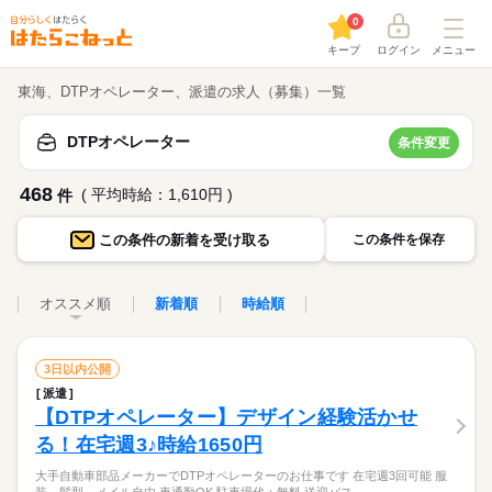
0
キープ
ログイン
メニュー
東海、DTPオペレーター、派遣の求人（募集）一覧
DTPオペレーター
条件変更
468
( 平均時給：1,610円 )
件
この条件の
新着を受け取る
この条件を保存
オススメ順
新着順
時給順
3日以内公開
派遣
【DTPオペレーター】デザイン経験活かせ
る！在宅週3♪時給1650円
大手自動車部品メーカーでDTPオペレーターのお仕事です 在宅週3回可能 服