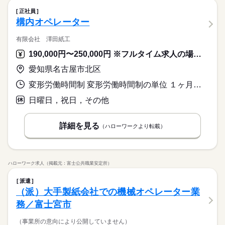
正社員
構内オペレーター
有限会社 澤田紙工
190,000円〜250,000円 ※フルタイム求人の場合は月額（換算額）、パート求人の場合は時間額を表示しています。
愛知県名古屋市北区
変形労働時間制 変形労働時間制の単位 １ヶ月単位 就業時間１ 8時30分〜17時30分
日曜日，祝日，その他
詳細を見る
（ハローワークより転載）
ハローワーク求人（掲載元：富士公共職業安定所）
派遣
（派）大手製紙会社での機械オペレーター業
務／富士宮市
（事業所の意向により公開していません）