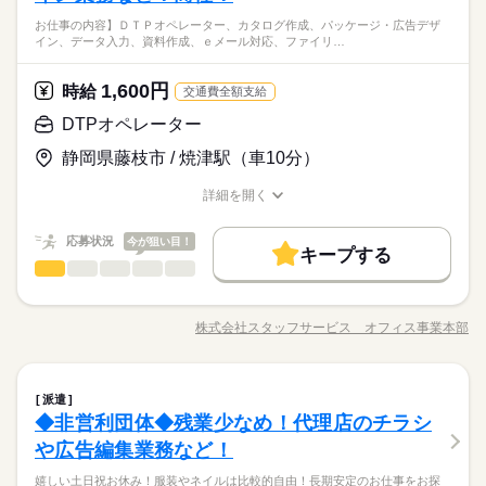
影や書類作成をはじめ、InDesign・Illustrator等を用いたDTP編
Frame Makerの使用経験がある方 【下記のお仕事もあります】
バイク自転車
車OK
社員食堂
◎企業カレンダーあり
大手企業
ブランクOK
産休・育休
社会保険制度
《車通勤OK☆駐車場無料》《高時給1,600円！》《派遣スタッフ
お仕事の内容】ＤＴＰオペレーター、カタログ作成、パッケージ・広告デザ
集やイラスト作成、クライアントとの進行管理など、マニュア
続きを読む
＊週2日や時短など扶養枠内・英語や中国語を使うお仕事・正社
しずか
にぎやか
職場の様子
◎年間休日：124日
イン、データ入力、資料作成、ｅメール対応、ファイリ…
活躍中☆》《9月スタート！》
ル制作の幅広い工程に携わっていただきます。きちんと休みが
活かせるスキル
研修制度
資格支援
制服あり
禁煙・分煙
員前提の紹介予定派遣！ ＊急募・財団法人や社団法人など…お
マスコミ関連
業界
ありますのでご家庭と両立させつつ、経験も活かせる環境にな
気軽にお問い合わせください♪
続きを読む
Word
Excel
DTP
バイク自転車
車OK
社員食堂
ります。
1,600円
応募資格
時給
交通費全額支給
活かせるスキル
Word
Excel
DTP
お仕事の特徴
●Illustrator／Photoshopの使用経験がある方 ●Adobe Indesign／
DTPオペレーター
時給 1,600円
給与
働く人の待遇向上
Frame Makerの使用経験がある方 【下記のお仕事もあります】
詳しい募集要項をすべて見る
《車通勤OK☆駐車場無料》《高時給1,600円！》《派遣スタッフ
静岡県藤枝市 / 焼津駅（車10分）
＊週2日や時短など扶養枠内・英語や中国語を使うお仕事・正社
【月収例】 約278,000円（時給1,600円×実働7.75h×21日+残業10
高収入
活躍中☆》《9月スタート！》
員前提の紹介予定派遣！ ＊急募・財団法人や社団法人など…お
h）+交通費 ※月収例は一例であり、保証するものではありませ
詳細を開く
基本特徴
気軽にお問い合わせください♪
続きを読む
ん。 【交通費】 通勤交通費の支給あり（当社規定による）
職種/応募資格
お仕事の特徴
給与/時間/休日
応募する
未経験OK
新卒・第二
20代活躍
30代活躍
40代活躍
続きを読む
続きを読む
応募状況
今が狙い目！
キープする
募集条件
時給 1,600円
働く人の待遇向上
給与
基本特徴
高収入
DTPオペレーター
商社関連
業界
職種
詳しい募集要項をすべて見る
交通費
履歴書不要
WEB登録
WEB選考完結
【月収例】 約278,000円（時給1,600円×実働7.75h×21日+残業10
未経験OK
新卒・第二
20代活躍
30代活躍
40代活躍
≫食品パッケージの生産・販売会社≪残業ほとんどなくプライ
長期
期間・時間
h）+交通費 ※月収例は一例であり、保証するものではありませ
募集条件
交通費
履歴書不要
WEB登録
WEB選考完結
ベート充実！幅広い年齢層の方々が活躍中です！ 【お仕事
就業時間・曜日
ん。 【交通費】 通勤交通費の支給あり（当社規定による）
株式会社スタッフサービス オフィス事業本部
●9：30～18：15（休憩時間・12：00～13：00 ※休憩時間は1
職種/応募資格
お仕事の特徴
給与/時間/休日
就業時間・曜日
の内容】ＤＴＰオペレーター、カタログ作成、パッケージ・広
応募する
働き方・環境
土日祝休
土日祝休
2：00～14：00の間で1時間取得） ●残業：10時間程度/月 ---------
続きを読む
告デザイン、データ入力、資料作成、ｅメール対応、ファイリ
◆オフィスカジュアル＆ネイル勤務ＯＫ！雨の日にも便利な車
続きを読む
ブランクOK
産休・育休
社会保険制度
研修制度
--------------------- 【仕事内容】 ●マニュアル作成（AdobeInDesign
ング、電話応対などをお願いします。 ※時短勤務相談可能で
続きを読む
通勤ＯＫ！無料Ｐあり！ 近くには飲食店・コンビニがあり
働き方・環境
使用） ●実機の分解、写真撮影 ●DTP編集 ●書類作成（設計仕様
DTPオペレーター
職種
す。 ▼こちらのお仕事のほかにも 電話なしのコツコツ系データ
周辺環境も抜群！長期でお仕事できる環境を整えています！
服装自由
禁煙・分煙
車OK
派遣活躍中
英語不要
派遣
ブランクOK
産休・育休
社会保険制度
研修制度
書、部品表） ●イラスト作成・加工（Photoshop/Illustrator使
続きを読む
入力や英語を使う事務、 大学やコールセンターなどのお仕事も
◆非営利団体◆残業少なめ！代理店のチラシ
活かせるスキル
≫食品パッケージの生産・販売会社≪残業ほとんどなくプライ
DTP
長期
期間・時間
用） ●進行管理（メールを使用し、クライアントとのやり取り）
扱っています。 在宅のお仕事があるエリアも☆ 9月・10月スタ
服装自由
禁煙・分煙
車OK
派遣活躍中
英語不要
商社関連
応募資格
業界
ベート充実！幅広い年齢層の方々が活躍中です！ 【お仕事
や広告編集業務など！
【会社の主力商品・サービス】 マニュアル制作会社 【服装】 オ
ートもご相談ください♪
●9：30～18：15（休憩時間・12：00～13：00 ※休憩時間は1
お仕事の特徴
の内容】ＤＴＰオペレーター、カタログ作成、パッケージ・広
◆業界経験問いません、ある方歓迎！※編集・ＤＴＰの経験が
フィスカジュアル ※室内履き用のスリッパはご持参ください。
活かせるスキル
土曜 日曜 祝日
休日・休暇
2：00～14：00の間で1時間取得） ●残業：10時間程度/月 ---------
嬉しい土日祝お休み！服装やネイルは比較的自由！長期安定のお仕事をお探
告デザイン、データ入力、資料作成、ｅメール対応、ファイリ