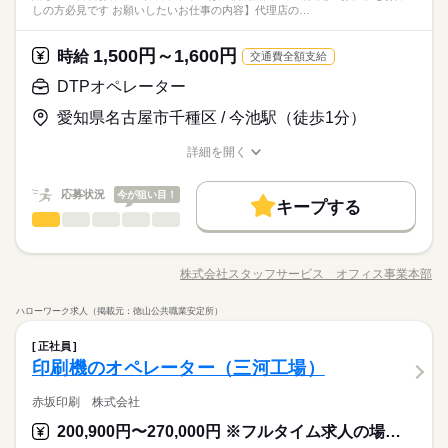
必要です。※デザインの経験がある方歓迎。
【引継】 OJT 【職場環境】 休憩室あり
働く人の待遇向上
しの方必見です お願いしたいお仕事の内容】代理店の…
--------------------- 【仕事内容】 ●マニュアル作成（AdobeInDesign
DTP
ング、電話応対などをお願いします。 ※時短勤務相談可能で
続きを読む
土・日・祝
高収入
使用） ●実機の分解、写真撮影 ●DTP編集 ●書類作成（設計仕様
す。 ▼こちらのお仕事のほかにも 電話なしのコツコツ系データ
◆オフィスカジュアル＆ネイル勤務ＯＫ！雨の日にも便利な車
書、部品表） ●イラスト作成・加工（Photoshop/Illustrator使
続きを読む
入力や英語を使う事務、 大学やコールセンターなどのお仕事も
1,500円～1,600円
時給
交通費全額支給
通勤ＯＫ！無料Ｐあり！ 近くには飲食店・コンビニがあり
時給 1,600円
基本特徴
給与
用） ●進行管理（メールを使用し、クライアントとのやり取り）
扱っています。 在宅のお仕事があるエリアも☆ 9月・10月スタ
詳しい募集要項をすべて見る
応募資格
周辺環境も抜群！長期でお仕事できる環境を整えています！
【会社の主力商品・サービス】 マニュアル制作会社 【服装】 オ
未経験OK
新卒・第二
40代活躍
DTPオペレーター
このお仕事は、働いた分の給料を給料日を待たずに受け取れる
ートもご相談ください♪
続きを読む
◆業界経験問いません、ある方歓迎！※編集・ＤＴＰの経験が
フィスカジュアル ※室内履き用のスリッパはご持参ください。
『速払いサービス』を利用できます（利用規定あり）
土曜 日曜 祝日
休日・休暇
募集条件
愛知県名古屋市千種区 / 今池駅（徒歩1分）
必要です。※デザインの経験がある方歓迎。
【引継】 OJT 【職場環境】 休憩室あり
応募する
土・日・祝
即日スタート
履歴書不要
WEB登録
詳細を開く
働く人の待遇向上
基本特徴
長期
高収入
期間・時間
職種/応募資格
お仕事の特徴
給与/時間/休日
就業時間・曜日
時給 1,600円
給与
募集条件
未経験OK
新卒・第二
40代活躍
詳しい募集要項をすべて見る
9：00～18：00 ※残業はほとんどありません。※休憩は６０分
応募状況
残業なし
土日祝休
今が狙い目！
このお仕事は、働いた分の給料を給料日を待たずに受け取れる
キープする
就業時間・曜日
です。
即日スタート
履歴書不要
WEB登録
DTPオペレーター
その他
『速払いサービス』を利用できます（利用規定あり）
業界
職種
働き方・環境
働き方・環境
残業なし
土日祝休
続きを読む
嬉しい土日祝お休み！服装やネイルは比較的自由！長期安定の
応募する
社会保険制度
研修制度
資格支援
服装自由
日払い
社会保険制度
研修制度
資格支援
服装自由
日払い
土曜 日曜 祝日
休日・休暇
お仕事をお探しの方必見です！ 【お願いしたいお仕事の内
株式会社スタッフサービス オフィス事業本部
長期
期間・時間
週払い
禁煙・分煙
車OK
派遣活躍中
職種/応募資格
お仕事の特徴
給与/時間/休日
容】 代理店のチラシや広告編集、法令変更に基づく書類作成、
週払い
禁煙・分煙
車OK
派遣活躍中
※土・日・祝がお休みです。
担当者のアシスタント業務、お中元の発送先の住所入力などを
◆駅直結で雨の日でも濡れずに通勤！ランチスペースを完備！
活かせるスキル
9：00～18：00 ※残業はほとんどありません。※休憩は６０分
Word
Excel
DTP
活かせるスキル
ハローワーク求人（掲載元：徳山公共職業安定所）
お願いします。 ▼こちらのお仕事のほかにも 電話なしのコツコ
続きを読む
ブランクのある方も歓迎！幅広い年齢層の方々が活躍中！
です。
DTPオペレーター
職種
Word
Excel
DTP
ツ系データ入力や英語を使う事務、 大学やコールセンターなど
質問しやすい職場環境です！
正社員
のお仕事も扱っています。 在宅のお仕事があるエリアも☆ 9
嬉しい土日祝お休み！服装やネイルは比較的自由！長期安定の
印刷機のオペレーター（三河工場）
月・10月スタートもご相談ください♪
その他
応募資格
業界
土曜 日曜 祝日
休日・休暇
お仕事をお探しの方必見です！ 【お願いしたいお仕事の内
お仕事の特徴
容】 代理店のチラシや広告編集、法令変更に基づく書類作成、
赤坂印刷 株式会社
◆業界経験問いません、ある方歓迎！※編集・ＤＴＰの経験が
※土・日・祝がお休みです。
担当者のアシスタント業務、お中元の発送先の住所入力などを
必要です。※イラストレーターの使用経験がある方歓迎。【使
基本特徴
200,900円〜270,000円 ※フルタイム求人の場合は月額（換算額）、パート求人の場合は時間額を表示しています。
お願いします。 ▼こちらのお仕事のほかにも 電話なしのコツコ
続きを読む
用するＯＡスキル】Ｅｘｃｅｌ（関数）